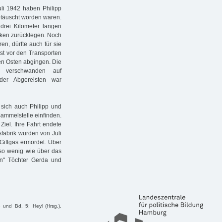
uli 1942 haben Philipp
getäuscht worden waren.
drei Kilometer langen
cken zurücklegen. Noch
ren, dürfte auch für sie
t vor den Transporten
en Osten abgingen. Die
, verschwanden auf
der Abgereisten war
 sich auch Philipp und
ammelstelle einfinden.
iel. Ihre Fahrt endete
sfabrik wurden von Juli
iftgas ermordet. Über
so wenig wie über das
nen" Töchter Gerda und
 und Bd. 5; Heyl (Hrsg.),