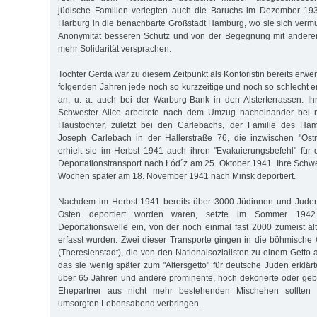
jüdische Familien verlegten auch die Baruchs im Dezember 19
Harburg in die benachbarte Großstadt Hamburg, wo sie sich vermu
Anonymität besseren Schutz und von der Begegnung mit anderen 
mehr Solidarität versprachen.
Tochter Gerda war zu diesem Zeitpunkt als Kontoristin bereits erw
folgenden Jahren jede noch so kurzzeitige und noch so schlecht e
an, u. a. auch bei der Warburg-Bank in den Alsterterrassen. I
Schwester Alice arbeitete nach dem Umzug nacheinander bei m
Haustochter, zuletzt bei den Carlebachs, der Familie des Ha
Joseph Carlebach in der Hallerstraße 76, die inzwischen "Ostm
erhielt sie im Herbst 1941 auch ihren "Evakuierungsbefehl" fü
Deportationstransport nach Łód´z am 25. Oktober 1941. Ihre Schw
Wochen später am 18. November 1941 nach Minsk deportiert.
Nachdem im Herbst 1941 bereits über 3000 Jüdinnen und Jude
Osten deportiert worden waren, setzte im Sommer 1942
Deportationswelle ein, von der noch einmal fast 2000 zumeist 
erfasst wurden. Zwei dieser Transporte gingen in die böhmische 
(Theresienstadt), die von den Nationalsozialisten zu einem Getto
das sie wenig später zum "Altersgetto" für deutsche Juden erklär
über 65 Jahren und andere prominente, hoch dekorierte oder ge
Ehepartner aus nicht mehr bestehenden Mischehen sollten 
umsorgten Lebensabend verbringen.