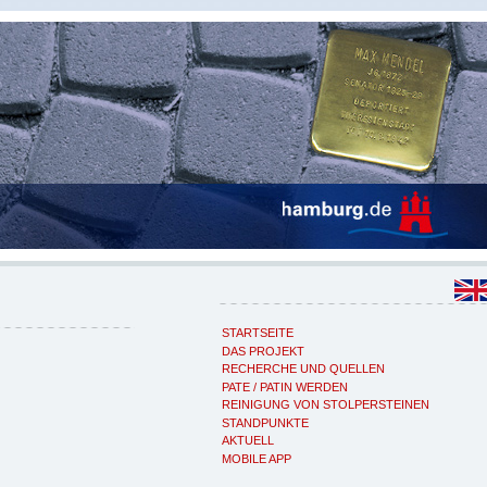
STARTSEITE
DAS PROJEKT
RECHERCHE UND QUELLEN
PATE / PATIN WERDEN
REINIGUNG VON STOLPERSTEINEN
STANDPUNKTE
AKTUELL
MOBILE APP