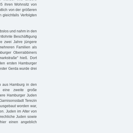
35 ihren Wohnsitz von
tlich von der größeren
gleichfalls Verfolgten
erbslos und nahm in den
ntlohnte Beschäftigung
hre zwei Jahre jüngere
ehreren Familien als
mburger Oberrabbiners
arkstraße" hieß. Dort
r den ersten Hamburger
ester Gerda wurde drei
n aus Hamburg in den
 eine zweite große
ältere Hamburger Juden
Garnisonsstadt Terezin
 ausgebaut worden war,
ten. Juden im Alter von
brechliche Juden sowie
hier einen angeblich