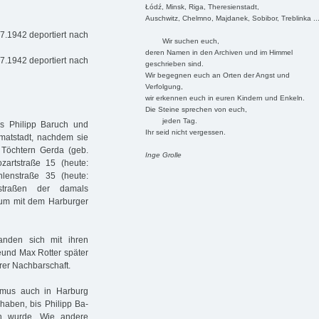
Łódź, Minsk, Riga, Theresienstadt,
Auschwitz, Chelmno, Majdanek, Sobibor, Treblinka ..
7.1942 deportiert nach
Wir suchen euch,
deren Namen in den Archiven und im Himmel
7.1942 deportiert nach
geschrieben sind.
Wir begegnen euch an Orten der Angst und
Verfolgung,
wir erkennen euch in euren Kindern und Enkeln.
Die Steine sprechen von euch,
jeden Tag.
rs Philipp Baruch und
Ihr seid nicht vergessen.
imatstadt, nachdem sie
 Töchtern Gerda (geb.
Inge Grolle
zartstraße 15 (heute:
lenstraße 35 (heute:
straßen der damals
trum mit dem Harburger
anden sich mit ihren
reund Max Rotter später
rer Nachbarschaft.
ismus auch in Harburg
haben, bis Philipp Ba­
n wurde. Wie andere