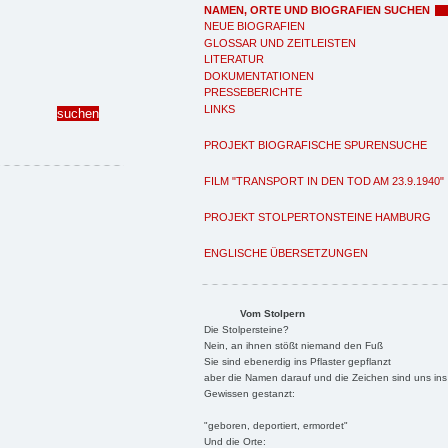
NAMEN, ORTE UND BIOGRAFIEN SUCHEN
NEUE BIOGRAFIEN
GLOSSAR UND ZEITLEISTEN
LITERATUR
DOKUMENTATIONEN
PRESSEBERICHTE
LINKS
PROJEKT BIOGRAFISCHE SPURENSUCHE
FILM "TRANSPORT IN DEN TOD AM 23.9.1940"
PROJEKT STOLPERTONSTEINE HAMBURG
ENGLISCHE ÜBERSETZUNGEN
Vom Stolpern
Die Stolpersteine?
Nein, an ihnen stößt niemand den Fuß
Sie sind ebenerdig ins Pflaster gepflanzt
aber die Namen darauf und die Zeichen sind uns ins
Gewissen gestanzt:
"geboren, deportiert, ermordet"
Und die Orte: