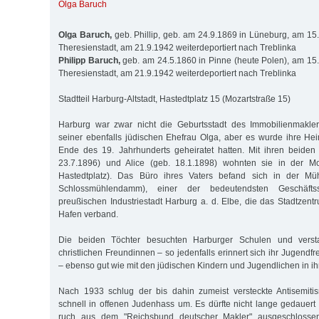
Olga Baruch
Olga Baruch,
geb. Phillip, geb. am 24.9.1869 in Lüneburg, am 15.
Theresienstadt, am 21.9.1942 weiterdeportiert nach Treblinka
Philipp Baruch,
geb. am 24.5.1860 in Pinne (heute Polen), am 15.
Theresienstadt, am 21.9.1942 weiterdeportiert nach Treblinka
Stadtteil Harburg-Altstadt, Hastedtplatz 15 (Mozartstraße 15)
Harburg war zwar nicht die Geburtsstadt des Immobilienmakle
seiner ebenfalls jüdischen Ehefrau Olga, aber es wurde ihre He
Ende des 19. Jahrhunderts geheiratet hatten. Mit ihren beiden
23.7.1896) und Alice (geb. 18.1.1898) wohnten sie in der Mo
Hastedtplatz). Das Büro ihres Vaters befand sich in der Müh
Schlossmühlendamm), einer der bedeutendsten Geschäfts
preußischen Industriestadt Harburg a. d. Elbe, die das Stadtzen
Hafen verband.
Die beiden Töchter besuchten Harburger Schulen und verst
christlichen Freundinnen – so jedenfalls erinnert sich ihr Jugendf
– ebenso gut wie mit den jüdischen Kindern und Jugendlichen in ih
Nach 1933 schlug der bis dahin zumeist versteckte Antisemit
schnell in offenen Judenhass um. Es dürfte nicht lange gedauert 
ruch aus dem "Reichsbund deutscher Makler" ausgeschlosse