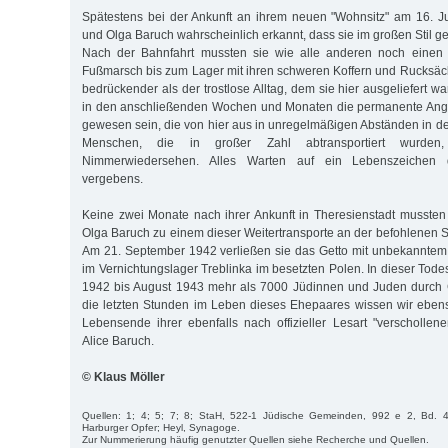
Spätestens bei der Ankunft an ihrem neuen "Wohnsitz" am 16. J
und Olga Baruch wahrscheinlich erkannt, dass sie im großen Stil 
Nach der Bahnfahrt mussten sie wie alle anderen noch einen 
Fußmarsch bis zum Lager mit ihren schweren Koffern und Rucksä
bedrückender als der trostlose Alltag, dem sie hier ausgeliefert wa
in den anschließenden Wochen und Monaten die permanente Angs
gewesen sein, die von hier aus in unregelmäßigen Abständen in d
Menschen, die in großer Zahl abtransportiert wurden
Nimmerwiedersehen. Alles Warten auf ein Lebenszeichen 
vergebens.
Keine zwei Monate nach ihrer Ankunft in Theresienstadt mussten
Olga Baruch zu einem dieser Weitertransporte an der befohlenen S
Am 21. September 1942 verließen sie das Getto mit unbekanntem Z
im Vernichtungslager Treblinka im besetzten Polen. In dieser Tode
1942 bis August 1943 mehr als 7000 Jüdinnen und Juden durch G
die letzten Stunden im Leben dieses Ehepaares wissen wir eben
Lebensende ihrer ebenfalls nach offizieller Lesart "verscholle
Alice Baruch.
© Klaus Möller
Quellen: 1; 4; 5; 7; 8; StaH, 522-1 Jüdische Gemeinden, 992 e 2, Bd. 4
Harburger Opfer; Heyl, Synagoge.
Zur Nummerierung häufig genutzter Quellen siehe Recherche und Quellen.