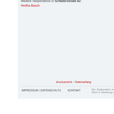
Weitere Stolpersteine in
Schlüterstraße 82
:
Hertha Basch
druckansicht
/
Seitenanfang
Der Stolperstein i
IMPRESSUM / DATENSCHUTZ
KONTAKT
Stein in Hamburg v