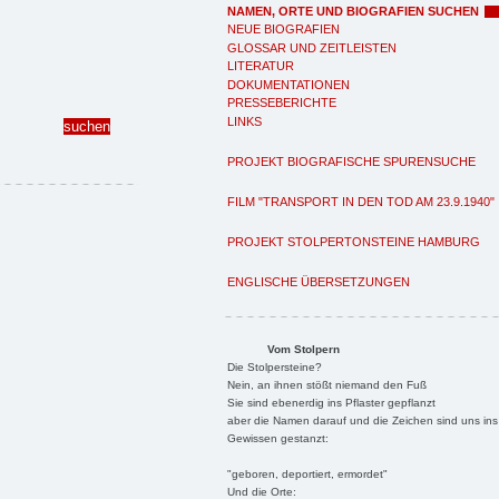
NAMEN, ORTE UND BIOGRAFIEN SUCHEN
NEUE BIOGRAFIEN
GLOSSAR UND ZEITLEISTEN
LITERATUR
DOKUMENTATIONEN
PRESSEBERICHTE
LINKS
PROJEKT BIOGRAFISCHE SPURENSUCHE
FILM "TRANSPORT IN DEN TOD AM 23.9.1940"
PROJEKT STOLPERTONSTEINE HAMBURG
ENGLISCHE ÜBERSETZUNGEN
Vom Stolpern
Die Stolpersteine?
Nein, an ihnen stößt niemand den Fuß
Sie sind ebenerdig ins Pflaster gepflanzt
aber die Namen darauf und die Zeichen sind uns ins
Gewissen gestanzt:
"geboren, deportiert, ermordet"
Und die Orte: