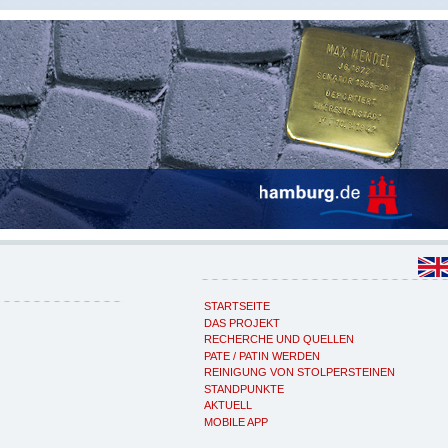
STARTSEITE
DAS PROJEKT
RECHERCHE UND QUELLEN
PATE / PATIN WERDEN
REINIGUNG VON STOLPERSTEINEN
STANDPUNKTE
AKTUELL
MOBILE APP