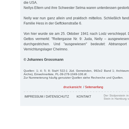
die USA.
Nellys Eltern und ihre Schwester Selma waren unterdessen gestor
Nelly war nun ganz allein und praktisch mittellos. Schließlich fand
Familie Hess in der Geffckenstraße 6.
Von hier wurde sie am 25. Oktober 1941 nach Lodz verschleppt. 
Gettos vermerkt: "Reitergasse Nr. 9: Juda, Nelly – ausgewiesen
durchgestrichen. Und "ausgewiesen" bedeutet: Abtranspor
Vernichtungslager Chelmno.
© Johannes Grossmann
Quellen: 1; 4; 5; 8; StaH 522-1 Jüd. Gemeinden, 992e2 Band 1; Archiwum
Archiv), Einwohnerliste, PL-39-278-1049-106.tif.
Zur Nummerierung häufig genutzter Quellen siehe Recherche und Quellen.
druckansicht
/
Seitenanfang
Der Stolperstein i
IMPRESSUM / DATENSCHUTZ
KONTAKT
Stein in Hamburg v