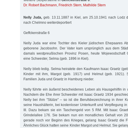
Weitere Stolpersteine in
Geffckenstraße 6
:
Dr. Robert Bachmann
,
Friedrich Stern
,
Mathilde Stern
Nelly Juda,
geb. 13.11.1887 in Kiel, am 25.10.1941 nach Lodz d
nach Chelmno weiterdeportiert
Geffckenstraße 6
Nelly Juda war eine Tochter des Kieler jüdischen Ehepaares 
geborene Jacobsohn. Der Vater kam ursprünglich aus dem Städ
damals westpreußischen Provinz Posen, heute Wojewodschaft G
eine Schwester, Selma (geb. 1896 in Kiel).
Nelly blieb ledig. Selma heiratete den Kaufmann Isaac Graetz (ge
Kinder mit ihm, Margot (geb. 1917) und Helmut (geb. 1921). S
Familien Juda und Graetz in Hamburg nieder.
Nelly führte ein äußerst bescheidenes Leben als Hausgehilfin in
Nachdem die Ehe ihrer Schwester mit Isaac Graetz 1934 geschie
Nelly bei ihm "Stütze" – so ist die Berufsbezeichnung in ihrer K
seine Haushälterin, bei kostenloser Unterkunft und Verpflegung i
III. Dazu bekam sie ein Taschengeld von 5 RM. Mit Isaac Graet
Grindelallee 176. Sie bekam nun ein monatliches Gehalt von 2
gerade noch vor Beginn des Krieges, gelang Isaac Graetz die F
Ähnliches Glück hatten seine Kinder Margot und Helmut. Sie gelan