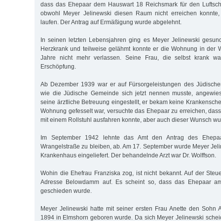
dass das Ehepaar dem Hauswart 18 Reichsmark für den Luftschu
obwohl Meyer Jelinewski diesen Raum nicht erreichen konnte,
laufen. Der Antrag auf Ermäßigung wurde abgelehnt.
In seinen letzten Lebensjahren ging es Meyer Jelinewski gesundh
Herzkrank und teilweise gelähmt konnte er die Wohnung in der 
Jahre nicht mehr verlassen. Seine Frau, die selbst krank war
Erschöpfung.
Ab Dezember 1939 war er auf Fürsorgeleistungen des Jüdische
wie die Jüdische Gemeinde sich jetzt nennen musste, angewie
seine ärztliche Betreuung eingestellt, er bekam keine Krankensch
Wohnung gefesselt war, versuchte das Ehepaar zu erreichen, das
mit einem Rollstuhl ausfahren konnte, aber auch dieser Wunsch wu
Im September 1942 lehnte das Amt den Antrag des Ehepa
Wrangelstraße zu bleiben, ab. Am 17. September wurde Meyer Jelin
Krankenhaus eingeliefert. Der behandelnde Arzt war Dr. Wolffson.
Wohin die Ehefrau Franziska zog, ist nicht bekannt. Auf der Steu
Adresse Belowdamm auf. Es scheint so, dass das Ehepaar a
geschieden wurde.
Meyer Jelinewski hatte mit seiner ersten Frau Anette den Sohn A
1894 in Elmshorn geboren wurde. Da sich Meyer Jelinewski scheid