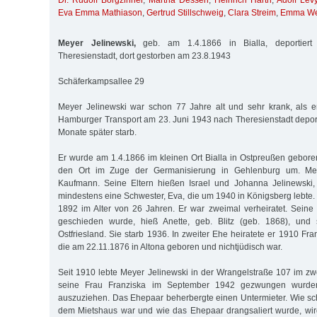
Dr. Rudolf Borgzinner
,
Martha Dessen
,
Heinrich Harth
,
Adolf Lev
Eva Emma Mathiason
,
Gertrud Stillschweig
,
Clara Streim
,
Emma We
Meyer Jelinewski,
geb. am 1.4.1866 in Bialla, deportier
Theresienstadt, dort gestorben am 23.8.1943
Schäferkampsallee 29
Meyer Jelinewski war schon 77 Jahre alt und sehr krank, als e
Hamburger Transport am 23. Juni 1943 nach Theresienstadt deport
Monate später starb.
Er wurde am 1.4.1866 im kleinen Ort Bialla in Ostpreußen gebo
den Ort im Zuge der Germanisierung in Gehlenburg um. Mey
Kaufmann. Seine Eltern hießen Israel und Johanna Jelinewski, 
mindestens eine Schwester, Eva, die um 1940 in Königsberg lebt
1892 im Alter von 26 Jahren. Er war zweimal verheiratet. Seine 
geschieden wurde, hieß Anette, geb. Blitz (geb. 1868), und
Ostfriesland. Sie starb 1936. In zweiter Ehe heiratete er 1910 Fra
die am 22.11.1876 in Altona geboren und nichtjüdisch war.
Seit 1910 lebte Meyer Jelinewski in der Wrangelstraße 107 im zwe
seine Frau Franziska im September 1942 gezwungen wurd
auszuziehen. Das Ehepaar beherbergte einen Untermieter. Wie schw
dem Mietshaus war und wie das Ehepaar drangsaliert wurde, wir