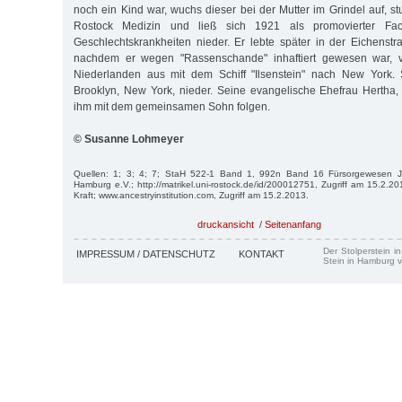
noch ein Kind war, wuchs dieser bei der Mutter im Grindel auf, st
Rostock Medizin und ließ sich 1921 als promovierter Fac
Geschlechtskrankheiten nieder. Er lebte später in der Eichenst
nachdem er wegen "Rassenschande" inhaftiert gewesen war, v
Niederlanden aus mit dem Schiff "Ilsenstein" nach New York. S
Brooklyn, New York, nieder. Seine evangelische Ehefrau Hertha,
ihm mit dem gemeinsamen Sohn folgen.
© Susanne Lohmeyer
Quellen: 1; 3; 4; 7; StaH 522-1 Band 1, 992n Band 16 Fürsorgewesen Jü
Hamburg e.V.; http://matrikel.uni-rostock.de/id/200012751, Zugriff am 15.2.2013
Kraft; www.ancestryinstitution.com, Zugriff am 15.2.2013.
druckansicht
/
Seitenanfang
Der Stolperstein i
IMPRESSUM / DATENSCHUTZ
KONTAKT
Stein in Hamburg v