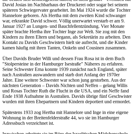
David Josias im Nachbarhaus der Druckerei oder sogar bei seinem
späteren Schwiegervater gearbeitet. Im Mai 1924 wurde die Tochter
Hannelore geboren. Als Hertha mit dem zweiten Kind schwanger
war, erkrankte David schwer. Völlig unerwartet verstarb er am 9.
Januar 1927 an Lungen- und Bauchfellentzündung. Vier Monate
später brachte Hertha ihre Tochter Inge zur Welt. Sie zog mit den
Kindern zu ihren Eltern und begann, als Sekretärin zu arbeiten. Den
Kontakt zu Davids Geschwistern hielt sie aufrecht, und die Kinder
kamen häufig mit ihren Tanten, Onkeln und Cousinen zusammen.
Über Davids Bruder Willi und dessen Frau Rosa ist in dem Buch
"Stolpersteine in der Hamburger Isestraße" Näheres zu erfahren.
Seine Schwester Erna konnte 1939 zunächst nach England, später
nach Australien auswandern und starb dort Anfang der 1970er
Jahre. Eine weitere Schwester war schon jung gestorben. Aus der
nächsten Generation – Davids Nichten und Neffen – gelang Willis
und Rosas Tochter Ruth die Flucht in die USA, und ein Neffe fand
Ende 1938 Aufnahme in Australien. Davids übrige fünf Geschwister
wurden mit ihren Ehepartnern und Kindern deportiert und ermordet.
Spätestens 1933 zog Hertha mit Hannelore und Inge in eine eigene
Wohnung in der Breitenfelderstraße 44, wo sie im Hamburger
Adressbuch verzeichnet ist.
Inzwischen arbeitete sie im Büro der Israelitischen Mädchenschule