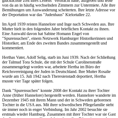
glücklichste Zeit ihres Lebens" verbracht hatte, aufgeben und lebte
von da an in häufig wechselnden Zimmern zur Untermiete. Alle ihre
Bemühungen um Auswanderung scheiterten. Ihre letzte Adresse vor
der Deportation war das "Judenhaus" Kielortallee 22.
Im April 1939 reisten Hannelore und Inge nach Schweden aus. Ihre
Mutter hielt in den folgenden Jahre brieflichen Kontakt zu ihnen.
Eine Auswahl davon hat Sabine Homann Engel von
"Spurensuchen", einem Netzwerk Hamburger Historikerinnen und
Historiker, am Ende des zweiten Bandes zusammengestellt und
kommentiert.
Herthas Vater, Adolf Selig, starb im Juni 1939. Nach der Schließung
der Talmud Tora Schule, die mit der Schule Carolinenstraße
zusammengelegt worden war, arbeitete Hertha im Büro der
Reichsvereinigung der Juden in Deutschland. Ihre Mutter Rosalie
wurde am 15. Juli 1942 nach Theresienstadt deportiert, Hertha
musste vier Tage später folgen.
Dank "Spurensuchen" konnte 2008 der Kontakt zu ihrer Tochter
Anne (früher Hannelore) hergestellt werden. Hannelore wanderte im
Dezember 1945 mit ihrem Mann und der in Schweden geborenen
Tochter in die USA aus. Mit ihrer schwedischen Pflegefamilie steht
sie immer noch in enger Verbindung. Im Jahr 2002 besuchte sie
erstmals wieder Hamburg. Zusammen mit ihrer Tochter war sie Gast