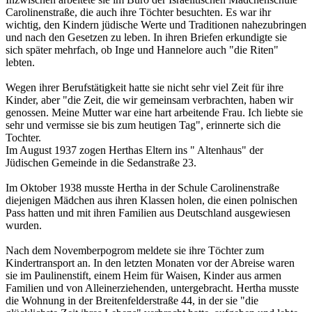
Carolinenstraße, die auch ihre Töchter besuchten. Es war ihr
wichtig, den Kindern jüdische Werte und Traditionen nahezubringen
und nach den Gesetzen zu leben. In ihren Briefen erkundigte sie
sich später mehrfach, ob Inge und Hannelore auch "die Riten"
lebten.
Wegen ihrer Berufstätigkeit hatte sie nicht sehr viel Zeit für ihre
Kinder, aber "die Zeit, die wir gemeinsam verbrachten, haben wir
genossen. Meine Mutter war eine hart arbeitende Frau. Ich liebte sie
sehr und vermisse sie bis zum heutigen Tag", erinnerte sich die
Tochter.
Im August 1937 zogen Herthas Eltern ins " Altenhaus" der
Jüdischen Gemeinde in die Sedanstraße 23.
Im Oktober 1938 musste Hertha in der Schule Carolinenstraße
diejenigen Mädchen aus ihren Klassen holen, die einen polnischen
Pass hatten und mit ihren Familien aus Deutschland ausgewiesen
wurden.
Nach dem Novemberpogrom meldete sie ihre Töchter zum
Kindertransport an. In den letzten Monaten vor der Abreise waren
sie im Paulinenstift, einem Heim für Waisen, Kinder aus armen
Familien und von Alleinerziehenden, untergebracht. Hertha musste
die Wohnung in der Breitenfelderstraße 44, in der sie "die