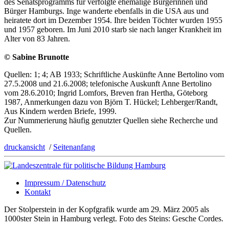
des Senatsprogramms für verfolgte ehemalige Bürgerinnen und
Bürger Hamburgs. Inge wanderte ebenfalls in die USA aus und
heiratete dort im Dezember 1954. Ihre beiden Töchter wurden 1955
und 1957 geboren. Im Juni 2010 starb sie nach langer Krankheit im
Alter von 83 Jahren.
© Sabine Brunotte
Quellen: 1; 4; AB 1933; Schriftliche Auskünfte Anne Bertolino vom
27.5.2008 und 21.6.2008; telefonische Auskunft Anne Bertolino
vom 28.6.2010; Ingrid Lomfors, Breven fran Hertha, Göteborg
1987, Anmerkungen dazu von Björn T. Hückel; Lehberger/Randt,
Aus Kindern werden Briefe, 1999.
Zur Nummerierung häufig genutzter Quellen siehe Recherche und
Quellen.
druckansicht
/
Seitenanfang
Impressum / Datenschutz
Kontakt
Der Stolperstein in der Kopfgrafik wurde am 29. März 2005 als
1000ster Stein in Hamburg verlegt. Foto des Steins: Gesche Cordes.