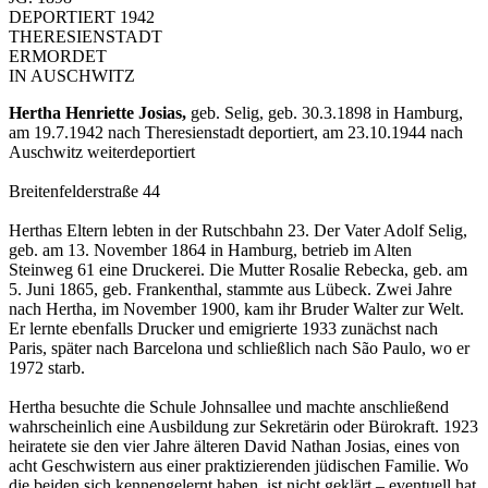
DEPORTIERT 1942
THERESIENSTADT
ERMORDET
IN AUSCHWITZ
Hertha Henriette Josias,
geb. Selig, geb. 30.3.1898 in Hamburg,
am 19.7.1942 nach Theresienstadt deportiert, am 23.10.1944 nach
Auschwitz weiterdeportiert
Breitenfelderstraße 44
Herthas Eltern lebten in der Rutschbahn 23. Der Vater Adolf Selig,
geb. am 13. November 1864 in Hamburg, betrieb im Alten
Steinweg 61 eine Druckerei. Die Mutter Rosalie Rebecka, geb. am
5. Juni 1865, geb. Frankenthal, stammte aus Lübeck. Zwei Jahre
nach Hertha, im November 1900, kam ihr Bruder Walter zur Welt.
Er lernte ebenfalls Drucker und emigrierte 1933 zunächst nach
Paris, später nach Barcelona und schließlich nach São Paulo, wo er
1972 starb.
Hertha besuchte die Schule Johnsallee und machte anschließend
wahrscheinlich eine Ausbildung zur Sekretärin oder Bürokraft. 1923
heiratete sie den vier Jahre älteren David Nathan Josias, eines von
acht Geschwistern aus einer praktizierenden jüdischen Familie. Wo
die beiden sich kennengelernt haben, ist nicht geklärt – eventuell hat