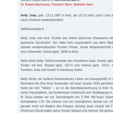
Weitere Stolpersteine in
Geffckenstraße 6
:
Dr. Robert Bachmann
,
Friedrich Stern
,
Mathilde Stern
Nelly Juda,
geb. 13.11.1887 in Kiel, am 25.10.1941 nach Lodz d
nach Chelmno weiterdeportiert
Geffckenstraße 6
Nelly Juda war eine Tochter des Kieler jüdischen Ehepaares 
geborene Jacobsohn. Der Vater kam ursprünglich aus dem Städ
damals westpreußischen Provinz Posen, heute Wojewodschaft G
eine Schwester, Selma (geb. 1896 in Kiel).
Nelly blieb ledig. Selma heiratete den Kaufmann Isaac Graetz (ge
Kinder mit ihm, Margot (geb. 1917) und Helmut (geb. 1921). S
Familien Juda und Graetz in Hamburg nieder.
Nelly führte ein äußerst bescheidenes Leben als Hausgehilfin in
Nachdem die Ehe ihrer Schwester mit Isaac Graetz 1934 geschie
Nelly bei ihm "Stütze" – so ist die Berufsbezeichnung in ihrer K
seine Haushälterin, bei kostenloser Unterkunft und Verpflegung i
III. Dazu bekam sie ein Taschengeld von 5 RM. Mit Isaac Graet
Grindelallee 176. Sie bekam nun ein monatliches Gehalt von 2
gerade noch vor Beginn des Krieges, gelang Isaac Graetz die F
Ähnliches Glück hatten seine Kinder Margot und Helmut. Sie gelan