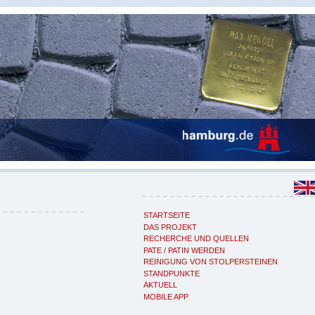
STARTSEITE
DAS PROJEKT
RECHERCHE UND QUELLEN
PATE / PATIN WERDEN
REINIGUNG VON STOLPERSTEINEN
STANDPUNKTE
AKTUELL
MOBILE APP