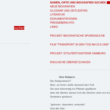
NAMEN, ORTE UND BIOGRAFIEN SUCHEN
NEUE BIOGRAFIEN
GLOSSAR UND ZEITLEISTEN
LITERATUR
DOKUMENTATIONEN
PRESSEBERICHTE
LINKS
PROJEKT BIOGRAFISCHE SPURENSUCHE
FILM "TRANSPORT IN DEN TOD AM 23.9.1940"
PROJEKT STOLPERTONSTEINE HAMBURG
ENGLISCHE ÜBERSETZUNGEN
Vom Stolpern
Die Stolpersteine?
Nein, an ihnen stößt niemand den Fuß
Sie sind ebenerdig ins Pflaster gepflanzt
aber die Namen darauf und die Zeichen sind uns ins
Gewissen gestanzt:
"geboren, deportiert, ermordet"
Und die Orte: