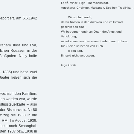
Łódź, Minsk, Riga, Theresienstadt,
Auschwitz, Chelmno, Majdanek, Sobibor, Treblinka ..
Wir suchen euch,
eportiert, am 5.6.1942
deren Namen in den Archiven und im Himmel
geschrieben sind.
Wir begegnen euch an Orten der Angst und
Verfolgung,
wir erkennen euch in euren Kindern und Enkeln.
Abraham Juda und Eva,
Die Steine sprechen von euch,
tchen Rogasen in der
jeden Tag.
Ihr seid nicht vergessen.
roßpolen. Nelly hatte
Inge Grolle
b. 1885) und hatte zwei
päter ließen sich die
 wechselnden Familien.
den worden war, wurde
ultussteuerkarte – also
n der Bismarckstraße 80
z zog sie 1938 in die
0 RM. Im August 1939,
lucht nach Schanghai.
gten 1937 bzw. 1938 in