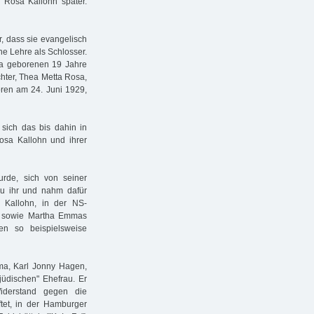
e Rosa Kallohn später.
, dass sie evangelisch
ne Lehre als Schlosser.
ona geborenen 19 Jahre
hter, Thea Metta Rosa,
ren am 24. Juni 1929,
 sich das bis dahin in
sa Kallohn und ihrer
rde, sich von seiner
 zu ihr und nahm dafür
 Kallohn, in der NS-
st sowie Martha Emmas
en so beispielsweise
a, Karl Jonny Hagen,
bjüdischen" Ehefrau. Er
iderstand gegen die
ftet, in der Hamburger