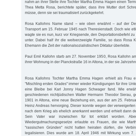
nahm an ihrer Stelle ihre Tochter Martha Emma Hagen einen Termi
Thea Metta Rosa, berichtete später, dass ihre Mutter dort Schr
müsse, denn sie sei traumatisiert zurückgekehrt.
Rosa Kallohns Name stand – wie oben erwähnt – auf der Depor
Transport am 15. Februar 1945 nach Theresienstadt. Doch wie etl
wagte sie es nun, kurz vor Kriegsende, den Deportationsbefehl zu
unter. Dabei half ihr die weitverzweigte Familie, so dass Rosa 
Ehemann die Zeit der nationalsozialistischen Diktatur überlebte.
Paul Emil Kallohn starb am 27. November 1950, Rosa Kallohn a
ihrer Wohnung in der Planckstraße 16 in Altona, in der sie Jahrzehnt
Rosa Kallohns Tochter Martha Emma Hagen erhielt als Frau 
"Mischling ersten Grades" immer wieder Kündigungen für ihre Unter
eine Bleibe bei Karl Jonny Hagen Schwager fand. Wie erwäh
geschiedenen nichtjüdischen Walter Hermann Theodor Sierau, 
1901 in Altona, eine neue Beziehung ein, aus der am 25. Febru
Heinz Andreas hervorging. Dieser konnte wegen der verweigerte
nach dem Krieg als ehelich anerkannt werden und erhielt dann 
Sein Vater war inzwischen für tot erklärt worden. Abe
Wiedergutmachungsgesetze erlaubte es Frauen, die wie Ma
"rassischen Gründen" nicht hatten heiraten dürfen, die Verbi
legalisieren. Dies wurde am 18. April 1946 mit Wirkung vom 7. 