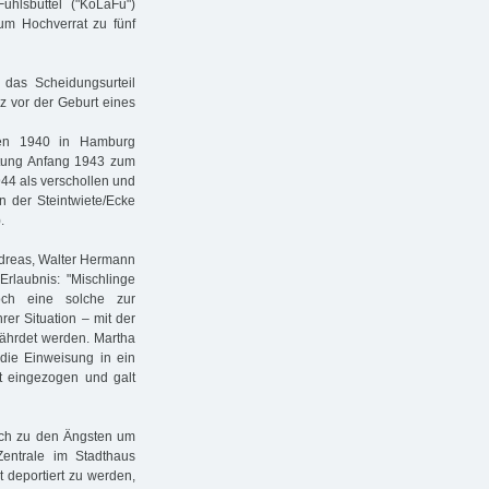
uhlsbüttel ("KoLaFu")
um Hochverrat zu fünf
das Scheidungsurteil
rz vor der Geburt eines
en 1940 in Hamburg
altung Anfang 1943 zum
944 als verschollen und
in der Steintwiete/Ecke
.
ndreas, Walter Hermann
 Erlaubnis: "Mischlinge
ch eine solche zur
er Situation – mit der
fährdet werden. Martha
 die Einweisung in ein
t eingezogen und galt
lich zu den Ängsten um
Zentrale im Stadthaus
t deportiert zu werden,