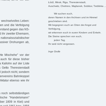
Łódź, Minsk, Riga, Theresienstadt,
Auschwitz, Chelmno, Majdanek, Sobibor, Treblinka ..
Wir suchen euch,
deren Namen in den Archiven und im Himmel
n wechselvolles Leben:
geschrieben sind.
ren und die Verfolgung
Wir begegnen euch an Orten der Angst und
Verfolgung,
derstand gegen das NS-
wir erkennen euch in euren Kindern und Enkeln.
d ihr zweiter Ehemann,
Die Steine sprechen von euch,
 nationalsozialistischer
jeden Tag.
massiver Drohungen ab,
Ihr seid nicht vergessen.
Inge Grolle
erte Mischehe" vor der
auch für diese bisher
 Kallohn auf der Liste
Getto Theresienstadt
hl jedoch nicht, sondern
rtenvereins Bahnkoppel
iktatur ebenso wie ihr
s noch selbstständigen
dische "Handelsmann"
ber 1809 in Kiel) und