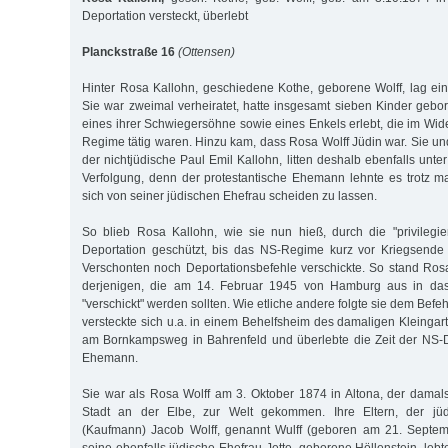
Deportation versteckt, überlebt
Planckstraße 16
(Ottensen)
Hinter Rosa Kallohn, geschiedene Kothe, geborene Wolff, lag ei
Sie war zweimal verheiratet, hatte insgesamt sieben Kinder gebo
eines ihrer Schwiegersöhne sowie eines Enkels erlebt, die im Wi
Regime tätig waren. Hinzu kam, dass Rosa Wolff Jüdin war. Sie un
der nichtjüdische Paul Emil Kallohn, litten deshalb ebenfalls unter
Verfolgung, denn der protestantische Ehemann lehnte es trotz 
sich von seiner jüdischen Ehefrau scheiden zu lassen.
So blieb Rosa Kallohn, wie sie nun hieß, durch die "privilegi
Deportation geschützt, bis das NS-Regime kurz vor Kriegsende 
Verschonten noch Deportationsbefehle verschickte. So stand Rosa
derjenigen, die am 14. Februar 1945 von Hamburg aus in das 
"verschickt" werden sollten. Wie etliche andere folgte sie dem Befe
versteckte sich u.a. in einem Behelfsheim des damaligen Kleinga
am Bornkampsweg in Bahrenfeld und überlebte die Zeit der NS-D
Ehemann.
Sie war als Rosa Wolff am 3. Oktober 1874 in Altona, der damal
Stadt an der Elbe, zur Welt gekommen. Ihre Eltern, der jü
(Kaufmann) Jacob Wolff, genannt Wulff (geboren am 21. Septem