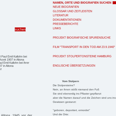
NAMEN, ORTE UND BIOGRAFIEN SUCHEN
NEUE BIOGRAFIEN
GLOSSAR UND ZEITLEISTEN
LITERATUR
DOKUMENTATIONEN
PRESSEBERICHTE
LINKS
PROJEKT BIOGRAFISCHE SPURENSUCHE
FILM "TRANSPORT IN DEN TOD AM 23.9.1940"
PROJEKT STOLPERTONSTEINE HAMBURG
l Emil Kallohn bei ihrer
ENGLISCHE ÜBERSETZUNGEN
7 in Altona
tz
Vom Stolpern
Die Stolpersteine?
Nein, an ihnen stößt niemand den Fuß
Sie sind ebenerdig ins Pflaster gepflanzt
aber die Namen darauf und die Zeichen sind uns ins
Gewissen gestanzt:
"geboren, deportiert, ermordet"
Und die Orte:
 Altona, 1945 vor der