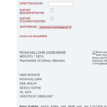
STADTTEILSUCHE
NUR MIT
BIOGRAFIETEXTEN
NUR MIT
STOLPERTONSTEIN
SORTIERUNG
zurück zur Auswahlliste
ROSA KALLOHN (GEBORENE
WOLFF) * 1874
Rosa und Pau
Planckstraße 16 (Altona, Ottensen)
Hochzeit 190
© Privatbesi
HIER WOHNTE
ROSA KALLOHN
GEB. WOLFF
GESCH. KOTHE
JG. 1874
VERSTECKT ÜBERLEBT
Rosa Kallohn,
gesch. Kothe, geb. Wolff, geb. am 3.10.1874 in