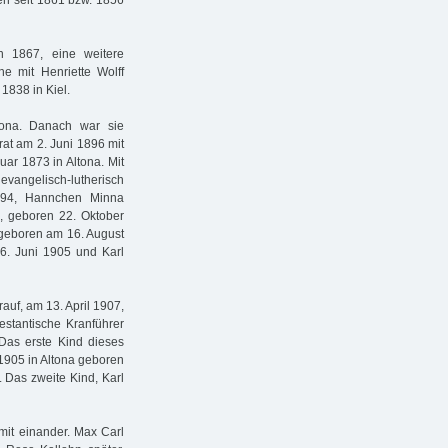
ten seit 1861 bzw. 1856
n 1867, eine weitere
e mit Henriette Wolff
1838 in Kiel.
tona. Danach war sie
rat am 2. Juni 1896 mit
ar 1873 in Altona. Mit
s evangelisch-lutherisch
894, Hannchen Minna
 geboren 22. Oktober
 geboren am 16. August
6. Juni 1905 und Karl
auf, am 13. April 1907,
estantische Kranführer
Das erste Kind dieses
1905 in Altona geboren
 Das zweite Kind, Karl
mit einander. Max Carl