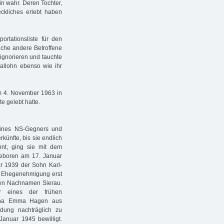
n wahr. Deren Tochter,
eckliches erlebt haben
tationsliste für den
iche andere Betroffene
 ignorieren und tauchte
Kallohn ebenso wie ihr
m 4. November 1963 in
e gelebt hatte.
eines NS-Gegners und
künfte, bis sie endlich
nt, ging sie mit dem
geboren am 17. Januar
ar 1939 der Sohn Karl-
n Ehegenehmigung erst
den Nachnamen Sierau.
r eines der frühen
rtha Emma Hagen aus
ndung nachträglich zu
Januar 1945 bewilligt.