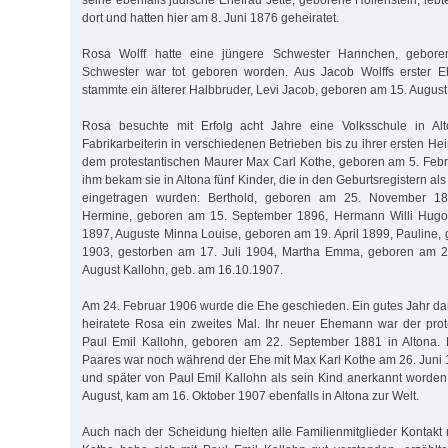
seine ebenfalls jüdische Ehefrau Jette, geborene Höllenstein, leb
dort und hatten hier am 8. Juni 1876 geheiratet.
Rosa Wolff hatte eine jüngere Schwester Hannchen, gebore
Schwester war tot geboren worden. Aus Jacob Wolffs erster Eh
stammte ein älterer Halbbruder, Levi Jacob, geboren am 15. August 
Rosa besuchte mit Erfolg acht Jahre eine Volksschule in Al
Fabrikarbeiterin in verschiedenen Betrieben bis zu ihrer ersten Hei
dem protestantischen Maurer Max Carl Kothe, geboren am 5. Febru
ihm bekam sie in Altona fünf Kinder, die in den Geburtsregistern al
eingetragen wurden: Berthold, geboren am 25. November 1
Hermine, geboren am 15. September 1896, Hermann Willi Hugo,
1897, Auguste Minna Louise, geboren am 19. April 1899, Pauline,
1903, gestorben am 17. Juli 1904, Martha Emma, geboren am 2
August Kallohn, geb. am 16.10.1907.
Am 24. Februar 1906 wurde die Ehe geschieden. Ein gutes Jahr dar
heiratete Rosa ein zweites Mal. Ihr neuer Ehemann war der prot
Paul Emil Kallohn, geboren am 22. September 1881 in Altona. 
Paares war noch während der Ehe mit Max Karl Kothe am 26. Juni 
und später von Paul Emil Kallohn als sein Kind anerkannt worden.
August, kam am 16. Oktober 1907 ebenfalls in Altona zur Welt.
Auch nach der Scheidung hielten alle Familienmitglieder Kontakt 