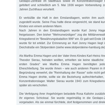
Gestapo-Zentrale im Stadthaus sowie im Konzentrationslager F
gefoltert und schließlich am 5. Mai 1936 wegen Vorbereitung z
Jahren Zuchthaus verurteilt.
Er verbüßte die Haft in den Emslandlagern, wohin ihm auch 
zugestellt wurde. Seine Frau hatte diese eingereicht, sie stand ku
Kindes von einem anderen Mann.
Nach Jahren in den Emslandlagern wurde Karl Jonny Hag
freigelassen. Den bisher "Wehrunwürdigen" zog die Militärverw
Kriegsdienst im "Bewährungsbataillon 999" ein. Er galt seit Ende 1
wurde für tot erklärt. Zur Erinnerung an Karl Jonny Hagen liegt 
Deichstraße ein Stolperstein (siehe www.stolpersteine-hamburg.de)
Als Martha Emma Hagen und der Vater ihres Kindes Karl-Heinz A
Theodor Sierau, heiraten wollten, erhielten sie keine staatliche
ersten Grades" wie Martha Emma Hagen benötigten jedo
Eheschließung. Sie wurde ihnen – wie auch anderen Paaren in ihr
Begründung verwehrt, die "Reinhaltung der Rasse" solle nicht ge
Emma Hagen drohte, sollte sie die Beziehung aufrechterhalten,
Konzentrationslager. Walter Sierau wurde 1943 zum Kriegsdiens
später als verschollen.
Die Verfolgung ihrer Angehörigen belastete Rosa Kallohn zusätz
ihr eigenes Schicksal. Sie wurde regelmäßig in die Gestapo-
vorgeladen. Als sie einmal fürchtete, dort festgenommen und direk