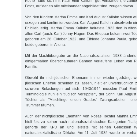
Kothe habe sich mit Paul Emil Kallohn gut verstanden, erzählt
Fotos, auf denen alle miteinander abgebildet sind, zeugen davon.
Von den Kindern Martha Emma und Karl August Kallohn wissen wir
erzogen und konfirmiert wurden. Karl August Kallohn absolvierte ei
Er blieb ledig. Martha Emma Kallohn heiratete 1922 den in Alt
alten Carl (auch: Karl) Jonny Hagen. Das Ehepaar bekam zwei Töc
geboren am 28. Oktober 1922, und Elfriede Johanna Paula, gebo
beide geboren in Altona.
Mit der Machtübergabe an die Nationalsozialisten 1933 änderte
einigermaßen überschaubaren Bahnen verlaufene Leben von Ro
Familie.
Obwohl ihr nichtjüdischer Ehemann immer wieder gedrängt wu
jüdischen Ehefrau scheiden zu lassen, hielt er unverbrüchlich
schwere Belastungen auf sich. 1943/1944 mussten Paul Emil
Terminologie nun ein "jüdisch Versippter", der Sohn Karl Augu
Töchter als "Mischlinge ersten Grades" Zwangsarbeiten leist
Trümmer räumen.
Auch der nichtjüdische Ehemann von Rosas Tochter Martha Emm
hielt fest zu seiner nach nationalsozialistischen Kategorien "hal
gehörte der KPD an und leistete mit seinen Genossen W
nationalsozialistische Diktatur. Am 11. Juli 1935 wurde er verha