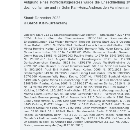
Aufgrund eines Kontrollratsgesetzes wurde die Eheschließung zwar
doch durften sie und ihr Sohn Karl-Heinz Andreas den Familiennam
Stand: Dezember 2022
© Bärbel Klein (Urenkelin)
Quellen: StaH 213-11 Staatsanwaltschaft Landgericht – Strafsachen 3227 Frie
332-4 Aufsicht über die Standesämter 1833-1876 – Personenstan
Eheschließungen 552 Walter Hermann Theodor Sierau; StaH 332-5 Geburtsr
Rosa Kallohn, 6285 Nr. 3532/1894 Berthold Heinrich Louis Wolff/Kothe, 6
Minna Hermine Kothe, 9140 Nr. 2370/1897 Hermann Willy Hugo Kothe, 130
Minna Louis Kothe, 13677 Nr. 1708/1901 Walter Hermann Theodor Sierau, 
Jonny Hagen, 13981 Nr. 2159/1903 Pauline Kothe, 14579 Nr. 1543/1905 Ma
Nr. 2553/1907 Karl August Kallohn, Heiratsregister 3126 Nr. 112/
Denker/Hannchen Kuncke, 5863 Nr. 425/1876 Jacob Wolff/Wilhelmine Jet
262/1892 John Heinrich Kuncke/Hannchen Wolff, 5937 Nr. 555/1896 Rosa Wo
Nr. 360/1907 Paul Emil Kallohn/ Rosa Kothe, 6066 Nr. 579/1922 Jonn
Sterberegister 849 Nr. 197/1922 Eduard Georg Emil Denker, 855 Nr. 298/192
157/1966 Hermann Willy Hugo Kothe, 5087 Nr. 478/1933 Berthold Heinri
549/1936 Auguste Minna Louis Aschberg, 5231 Nr. 1784/1896 Hanchen Minn
1308/1904 Paulina Kothe, 1067 Nr. 1638/1937 Hannchen Denker, 5210 Nr. 1
Nr. 947/1893 Wilhelmine Jette Wolff, 5451 Nr. 627/1950 Paul Emil Kallohn
Kallohn, 14595 Nr. 185/1985 Karl Kallohn; 351-11 Amt f. Wiedergutmachung
Martha Emma Sierau; 522-01 Jüdische Gemeinden 0160 – Verzeichnis d. israe
Grabbuch Bornkampsweg; 741-4 Fotoarchiv K 2315 Deichstraße; K 2391 Sie
2380 Völckerstraße, K 2395 Kleingartenverein Bornkamp Bahnkoppel, K 7316
4465 Kallohn, K 4711 Hagen, K 4751, K 5212 Kallohn, K 7413 Wolff; Tode
Theodor Sierau Nr. 51502 vom 21.02.1951 Berlin-Wilmersdorf, Todeserklärung
vom 02.06.1949 54 II 939/49 Berlin; Bundesarchiv Berlin R 3018 / 5521 
Hagen, Bundesarchiv Berlin PST 3 / 30 Bl. 123 Karl Jonny Hagen; Niedersäc
Osnabrück Haftnachweis Esterwegen VII, Rep. 947 Lin I Nr. 439 Karl Jonny 
Dr. Nicolas Rügge; ITS Archives Bad Arolsen Digital Archive 3.1.1.3 [7879082
Braisz; www.ancestry.de (Zugriff 15.03.2016).