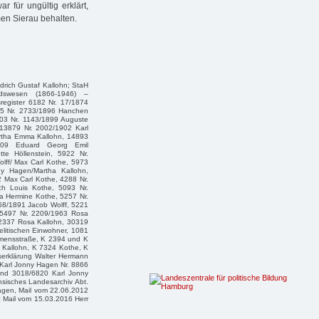
 für ungültig erklärt,
en Sierau behalten.
drich Gustaf Kallohn; StaH
dswesen (1866-1946) –
egister 6182 Nr. 17/1874
295 Nr. 2733/1896 Hanchen
03 Nr. 1143/1899 Auguste
13879 Nr. 2002/1902 Karl
rtha Emma Kallohn, 14893
1909 Eduard Georg Emil
te Höllenstein, 5922 Nr.
lff/ Max Carl Kothe, 5973
y Hagen/Martha Kallohn,
2 Max Carl Kothe, 4288 Nr.
ch Louis Kothe, 5093 Nr.
a Hermine Kothe, 5257 Nr.
68/1891 Jacob Wolff, 5221
, 5497 Nr. 2209/1963 Rosa
 2337 Rosa Kallohn, 30319
litischen Einwohner, 1081
mensstraße, K 2394 und K
 Kallohn, K 7324 Kothe, K
serklärung Walter Hermann
 Karl Jonny Hagen Nr. 8866
und 3018/6820 Karl Jonny
hsisches Landesarchiv Abt.
Hagen, Mail vom 22.06.2012
0] Mail vom 15.03.2016 Herr