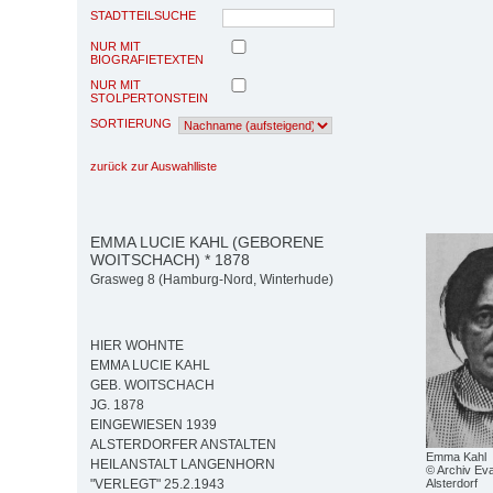
STADTTEILSUCHE
NUR MIT
BIOGRAFIETEXTEN
NUR MIT
STOLPERTONSTEIN
SORTIERUNG
zurück zur Auswahlliste
EMMA LUCIE KAHL (GEBORENE
WOITSCHACH) * 1878
Grasweg 8 (Hamburg-Nord, Winterhude)
HIER WOHNTE
EMMA LUCIE KAHL
GEB. WOITSCHACH
JG. 1878
EINGEWIESEN 1939
ALSTERDORFER ANSTALTEN
Emma Kahl
HEILANSTALT LANGENHORN
© Archiv Eva
Alsterdorf
"VERLEGT" 25.2.1943