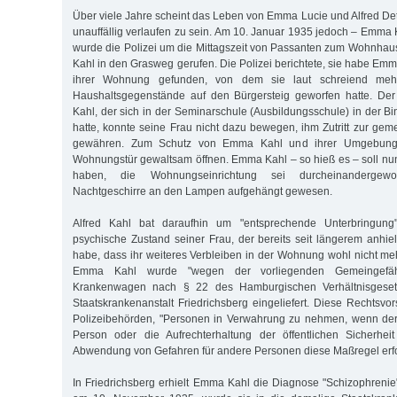
Über viele Jahre scheint das Leben von Emma Lucie und Alfred Detl
unauffällig verlaufen zu sein. Am 10. Januar 1935 jedoch – Emma 
wurde die Polizei um die Mittagszeit von Passanten zum Wohnha
Kahl in den Grasweg gerufen. Die Polizei berichtete, sie habe Em
ihrer Wohnung gefunden, von dem sie laut schreiend mehr
Haushaltsgegenstände auf den Bürgersteig geworfen hatte. Der 
Kahl, der sich in der Seminarschule (Ausbildungsschule) in der B
hatte, konnte seine Frau nicht dazu bewegen, ihm Zutritt zur 
gewähren. Zum Schutz von Emma Kahl und ihrer Umgebung l
Wohnungstür gewaltsam öffnen. Emma Kahl – so hieß es – soll nun
haben, die Wohnungseinrichtung sei durcheinandergew
Nachtgeschirre an den Lampen aufgehängt gewesen.
Alfred Kahl bat daraufhin um "entsprechende Unterbringung"
psychische Zustand seiner Frau, der bereits seit längerem anhiel
habe, dass ihr weiteres Verbleiben in der Wohnung wohl nicht meh
Emma Kahl wurde "wegen der vorliegenden Gemeingefährl
Krankenwagen nach § 22 des Hamburgischen Verhältnisgeset
Staatskrankenanstalt Friedrichsberg eingeliefert. Diese Rechtsvor
Polizeibehörden, "Personen in Verwahrung zu nehmen, wenn der
Person oder die Aufrechterhaltung der öffentlichen Sicherhe
Abwendung von Gefahren für andere Personen diese Maßregel erfo
In Friedrichsberg erhielt Emma Kahl die Diagnose "Schizophrenie