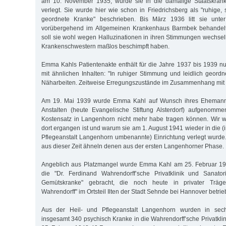
am 10. November 1935, wurde sie in die damalige Staatskrank
verlegt. Sie wurde hier wie schon in Friedrichsberg als "ruhige,
geordnete Kranke" beschrieben. Bis März 1936 litt sie unte
vorübergehend im Allgemeinen Krankenhaus Barmbek behandelt
soll sie wohl wegen Halluzinationen in ihren Stimmungen wechse
Krankenschwestern maßlos beschimpft haben.
Emma Kahls Patientenakte enthält für die Jahre 1937 bis 1939 nur
mit ähnlichen Inhalten: "In ruhiger Stimmung und leidlich geordne
Näharbeiten. Zeitweise Erregungszustände im Zusammenhang mit H
Am 19. Mai 1939 wurde Emma Kahl auf Wunsch ihres Ehemannes
Anstalten (heute Evangelische Stiftung Alsterdorf) aufgenomm
Kostensatz in Langenhorn nicht mehr habe tragen können. Wir wi
dort ergangen ist und warum sie am 1. August 1941 wieder in die (
Pflegeanstalt Langenhorn umbenannte) Einrichtung verlegt wurde
aus dieser Zeit ähneln denen aus der ersten Langenhorner Phase.
Angeblich aus Platzmangel wurde Emma Kahl am 25. Februar 19
die "Dr. Ferdinand Wahrendorff’sche Privatklinik und Sanato
Gemütskranke" gebracht, die noch heute in privater Träger
Wahrendorff" im Ortsteil Ilten der Stadt Sehnde bei Hannover betrie
Aus der Heil- und Pflegeanstalt Langenhorn wurden in sec
insgesamt 340 psychisch Kranke in die Wahrendorff’sche Privatklini