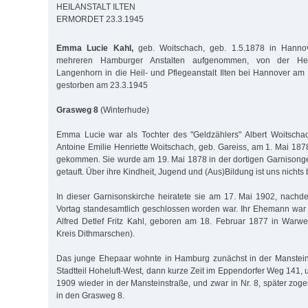
HEILANSTALT ILTEN
ERMORDET 23.3.1945
Emma Lucie Kahl,
geb. Woitschach, geb. 1.5.1878 in Hannov
mehreren Hamburger Anstalten aufgenommen, von der Heil
Langenhorn in die Heil- und Pflegeanstalt Ilten bei Hannover am 
gestorben am 23.3.1945
Grasweg 8
(Winterhude)
Emma Lucie war als Tochter des "Geldzählers" Albert Woitscha
Antoine Emilie Henriette Woitschach, geb. Gareiss, am 1. Mai 187
gekommen. Sie wurde am 19. Mai 1878 in der dortigen Garnisong
getauft. Über ihre Kindheit, Jugend und (Aus)Bildung ist uns nichts
In dieser Garnisonskirche heiratete sie am 17. Mai 1902, nach
Vortag standesamtlich geschlossen worden war. Ihr Ehemann war
Alfred Detlef Fritz Kahl, geboren am 18. Februar 1877 in Warw
Kreis Dithmarschen).
Das junge Ehepaar wohnte in Hamburg zunächst in der Manstein
Stadtteil Hoheluft-West, dann kurze Zeit im Eppendorfer Weg 141, 
1909 wieder in der Mansteinstraße, und zwar in Nr. 8, später zog
in den Grasweg 8.