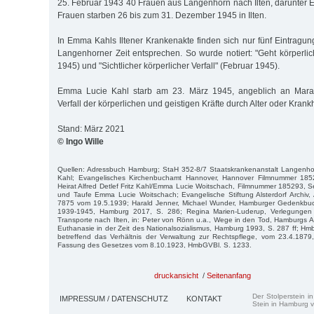
25. Februar 1943 40 Frauen aus Langenhorn nach Ilten, darunter
Frauen starben 26 bis zum 31. Dezember 1945 in Ilten.
In Emma Kahls Iltener Krankenakte finden sich nur fünf Eintragun
Langenhorner Zeit entsprechen. So wurde notiert: "Geht körperlic
1945) und "Sichtlicher körperlicher Verfall" (Februar 1945).
Emma Lucie Kahl starb am 23. März 1945, angeblich an Marasm
Verfall der körperlichen und geistigen Kräfte durch Alter oder Krankh
Stand: März 2021
© Ingo Wille
Quellen: Adressbuch Hamburg; StaH 352-8/7 Staatskrankenanstalt Langenh
Kahl; Evangelisches Kirchenbuchamt Hannover, Hannover Filmnummer 18
Heirat Alfred Detlef Fritz Kahl/Emma Lucie Woitschach, Filmnummer 185293,
und Taufe Emma Lucie Woitschach; Evangelische Stiftung Alsterdorf Archiv,
7875 vom 19.5.1939; Harald Jenner, Michael Wunder, Hamburger Gedenkbuc
1939-1945, Hamburg 2017, S. 286; Regina Marien-Luderup, Verlegungen in
Transporte nach Ilten, in: Peter von Rönn u.a., Wege in den Tod, Hamburgs 
Euthanasie in der Zeit des Nationalsozialismus, Hamburg 1993, S. 287 ff; Hmb
betreffend das Verhältnis der Verwaltung zur Rechtspflege, vom 23.4.187
Fassung des Gesetzes vom 8.10.1923, HmbGVBl. S. 1233.
druckansicht
/
Seitenanfang
Der Stolperstein i
IMPRESSUM / DATENSCHUTZ
KONTAKT
Stein in Hamburg v