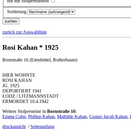
nur mit Stolpertonstein
Sortierung
zurück zur Auswahlliste
Rosi Kahan * 1925
Bornstraße 16 (Eimsbüttel, Rotherbaum)
HIER WOHNTE
ROSI KAHAN
JG. 1925
DEPORTIERT 1941
ŁODZ / LITZMANNSTADT
ERMORDET 10.4.1942
Weitere Stolpersteine in
Bornstraße 16
:
Emma Cohn
,
Philipp Kahan
,
Mathilde Kahan
,
Gustav Jacob Kahan
,
druckansicht
/
Seitenanfang