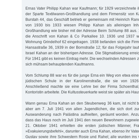
Ernas Vater Philipp Kahan war Kaufmann; für 1929 verzeichnete 
der Sparte Textilwaren-Großhandlung und dem Firmensitz von 
Burstah 44, das Geschäft betrieb er gemeinsam mit Heinrich Ra
von 1930 bis 1933 wiesen Philipp Kahan als alleinigen Inha
Großhandlung wie bisher mit der Adresse Beim Schlump 88 aus. 
die Anschrift von Kahan & Co Parkallee 10. 1936 und 1937 wa
Wohnung Grindelhof 62 eingetragen. 1938 befanden sich die Fir
Hansastraße 36, 1939 in der Bornstraße 12; für das Folgejahr laut
Israel Kahan an der bisherigen Adresse. Die Stigmatisierung erreic
Für 1941 gibt es keinen Eintrag mehr. Die wechselnden Adressen z
sich mühsam behauptenden Kaufmanns.
Vom Schlump 88 war es für die junge Erna ein Weg von etwa einer 
jüdischen Schule in der Karolinenstraße, die sie von 192
Anschließend machte sie eine Lehre bei der Firma Schoenthal
Kontoristin arbeitete. Die Kultussteuerkarte weist sie später als Hau
Wann genau Erna Kahan an den Steubenweg 36 kam, ist nicht b
aber am 7. Juli 1941 von allen Jugendlichen, die sich dort zu
Auswanderung nach Palästina aufhielten, geräumt worden. Anz
dass das Haus noch im Juli 1941 den neuen Bewohnern zugewie
21. Oktober 1941 erhielten die ersten jüdischen Männer, F
»Evakuierungsbefehl«, darunter auch Erna Kahan, ebenso ihr Vater, 
Gustav sowie ihre Schwestern Rosie und Rahel; alle wurden ins G