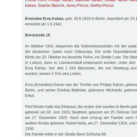
Emma Cohn
,
Philipp Kahan
,
Mathilde Kahan
,
Gustav Jacob Kah
Kahan
,
Sophie Oljenick
,
Jenny Pincus
,
Gertha Pincus
Ernestine Erna Kahan,
geb. 30.6.1920 in Berlin, deportiert am 25.
ermordet am 1.9.1942
Bornstraße 16
Im Oktober 1941 begannen die Nationalsozialisten mit der syst
der deutschen Juden nach Osteuropa. Der erste Deportationst
führte am 25. Oktober ins besetzte Polen, ins Ghetto Lodz. Die Sta
in Lodsch, dann in Litzmannstadt umbenannt worden. Unter den 
Erna Kahan. Von den 1 034 Menschen, die von Hamburg aus 
wurden, kamen 1 016 ums Leben.
Erna (Ernestine) Kahan war die Tochter von Philipp Kahan, gebore
Berlin, und seiner Ehefrau Mathilde, geborene Michalski, gebore
Erfurt.
Fünf Kinder hatte das Ehepaar; die ersten drei wurden in Berlin geb
geboren am 30. Juni 1920, Siegfried, geboren am 25. Februar 19
am 27. Dezember 1925. Nach dem Umzug der Familie nach 
weitere Kinder geboren: Rahel Hella, am 27. Dezember 1926, und 
1930.
Die Familie lebte in der Straße Beim Schlump 88.