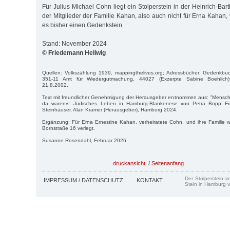
Für Julius Michael Cohn liegt ein Stolperstein in der Heinrich-Bart
der Mitglieder der Familie Kahan, also auch nicht für Erna Kahan, 
es bisher einen Gedenkstein.
Stand: November 2024
© Friedemann Hellwig
Quellen: Volkszählung 1939, mappingthelives.org; Adressbücher; Gedenkb
351-11 Amt für Wiedergutmachung, 44027 (Exzerpte Sabine Boehlich)
21.8.2002.
Text mit freundlicher Genehmigung der Herausgeber entnommen aus: "Menschen
da waren«: Jüdisches Leben in Hamburg-Blankenese von Petra Bopp Fri
Steinhäuser, Alan Kramer (Herausgeber), Hamburg 2024.
Ergänzung: Für Erna Ernestine Kahan, verheiratete Cohn, und ihre Familie w
Bornstraße 16 verlegt.
Susanne Rosendahl, Februar 2026
druckansicht
/
Seitenanfang
Der Stolperstein i
IMPRESSUM / DATENSCHUTZ
KONTAKT
Stein in Hamburg v