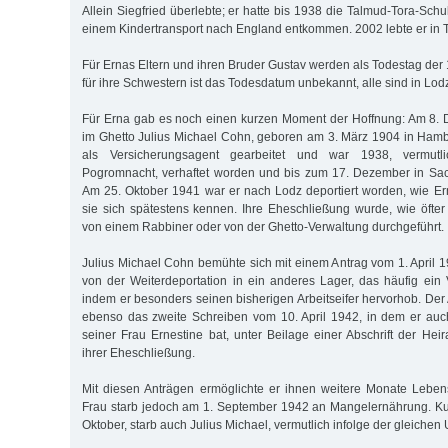
Allein Siegfried überlebte; er hatte bis 1938 die Talmud-Tora-Sch
einem Kindertransport nach England entkommen. 2002 lebte er in Te
Für Ernas Eltern und ihren Bruder Gustav werden als Todestag der 
für ihre Schwestern ist das Todesdatum unbekannt, alle sind in Lod
Für Erna gab es noch einen kurzen Moment der Hoffnung: Am 8. 
im Ghetto Julius Michael Cohn, geboren am 3. März 1904 in Hambu
als Versicherungsagent gearbeitet und war 1938, vermu
Pogromnacht, verhaftet worden und bis zum 17. Dezember in Sac
Am 25. Oktober 1941 war er nach Lodz deportiert worden, wie Er
sie sich spätestens kennen. Ihre Eheschließung wurde, wie öfte
von einem Rabbiner oder von der Ghetto-Verwaltung durchgeführt.
Julius Michael Cohn bemühte sich mit einem Antrag vom 1. April 
von der Weiterdeportation in ein anderes Lager, das häufig ein 
indem er besonders seinen bisherigen Arbeitseifer hervorhob. Der 
ebenso das zweite Schreiben vom 10. April 1942, in dem er auc
seiner Frau Ernestine bat, unter Beilage einer Abschrift der Hei
ihrer Eheschließung.
Mit diesen Anträgen ermöglichte er ihnen weitere Monate Leben
Frau starb jedoch am 1. September 1942 an Mangelernährung. Kur
Oktober, starb auch Julius Michael, vermutlich infolge der gleichen