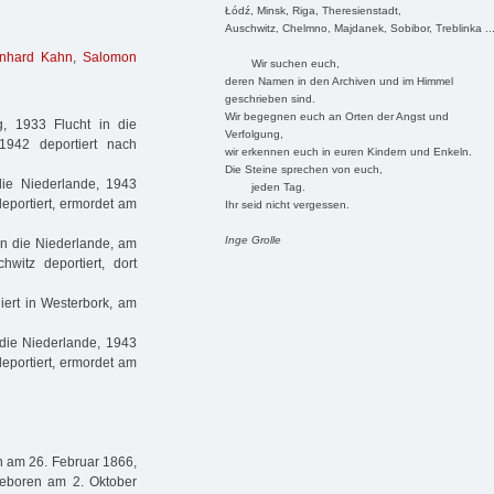
Łódź, Minsk, Riga, Theresienstadt,
Auschwitz, Chelmno, Majdanek, Sobibor, Treblinka ..
nhard Kahn
,
Salomon
Wir suchen euch,
deren Namen in den Archiven und im Himmel
geschrieben sind.
Wir begegnen euch an Orten der Angst und
, 1933 Flucht in die
Verfolgung,
1942 deportiert nach
wir erkennen euch in euren Kindern und Enkeln.
Die Steine sprechen von euch,
ie Niederlande, 1943
jeden Tag.
deportiert, ermordet am
Ihr seid nicht vergessen.
Inge Grolle
in die Niederlande, am
witz deportiert, dort
iert in Westerbork, am
die Niederlande, 1943
deportiert, ermordet am
n am 26. Februar 1866,
geboren am 2. Oktober