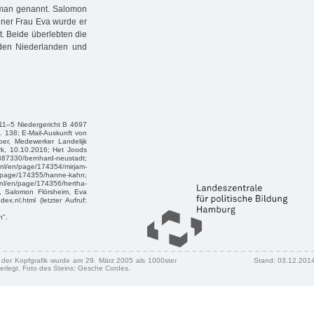
lman genannt. Salomon
iner Frau Eva wurde er
. Beide überlebten die
den Niederlanden und
11–5 Niedergericht B 4697
 138; E-Mail-Auskunft von
eper, Medewerker Landelijk
k, 10.10.2016; Het Joods
/bernhard-neustadt;
l/en/page/174354/mirjam-
55/hanne-kahn;
l/en/page/174356/hertha-
hn, Salomon Flörsheim, Eva
ex.nl.html (letzter Aufruf:
n".
n der Kopfgrafik wurde am 29. März 2005 als 1000ster
Stand: 03.12.201
erlegt. Foto des Steins: Gesche Cordes.