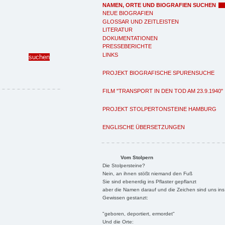
NAMEN, ORTE UND BIOGRAFIEN SUCHEN
NEUE BIOGRAFIEN
GLOSSAR UND ZEITLEISTEN
LITERATUR
DOKUMENTATIONEN
PRESSEBERICHTE
LINKS
PROJEKT BIOGRAFISCHE SPURENSUCHE
FILM "TRANSPORT IN DEN TOD AM 23.9.1940"
PROJEKT STOLPERTONSTEINE HAMBURG
ENGLISCHE ÜBERSETZUNGEN
Vom Stolpern
Die Stolpersteine?
Nein, an ihnen stößt niemand den Fuß
Sie sind ebenerdig ins Pflaster gepflanzt
aber die Namen darauf und die Zeichen sind uns ins
Gewissen gestanzt:
"geboren, deportiert, ermordet"
Und die Orte: