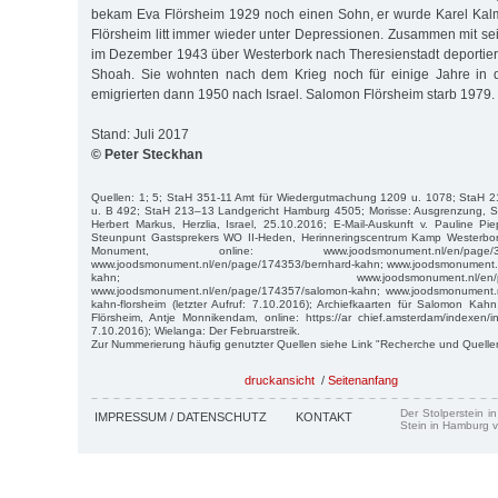
bekam Eva Flörsheim 1929 noch einen Sohn, er wurde Karel Ka
Flörsheim litt immer wieder unter Depressionen. Zusammen mit se
im Dezember 1943 über Westerbork nach Theresienstadt deportiert
Shoah. Sie wohnten nach dem Krieg noch für einige Jahre in 
emigrierten dann 1950 nach Israel. Salomon Flörsheim starb 1979.
Stand: Juli 2017
© Peter Steckhan
Quellen: 1; 5; StaH 351-11 Amt für Wiedergutmachung 1209 u. 1078; StaH 2
u. B 492; StaH 213–13 Landgericht Hamburg 4505; Morisse: Ausgrenzung, S.
Herbert Markus, Herzlia, Israel, 25.10.2016; E-Mail-Auskunft v. Pauline Pi
Steunpunt Gastsprekers WO II-Heden, Herinneringscentrum Kamp Westerbor
Monument, online: www.joodsmonument.nl/en/page/387330
www.joodsmonument.nl/en/page/174353/bernhard-kahn; www.joodsmonument.n
kahn; www.joodsmonument.nl/en/page/1743
www.joodsmonument.nl/en/page/174357/salomon-kahn; www.joodsmonument.n
kahn-florsheim (letzter Aufruf: 7.10.2016); Archiefkaarten für Salomon Ka
Flörsheim, Antje Monnikendam, online: https://ar chief.amsterdam/indexen/ind
7.10.2016); Wielanga: Der Februarstreik.
Zur Nummerierung häufig genutzter Quellen siehe Link "Recherche und Quelle
druckansicht
/
Seitenanfang
Der Stolperstein i
IMPRESSUM / DATENSCHUTZ
KONTAKT
Stein in Hamburg v