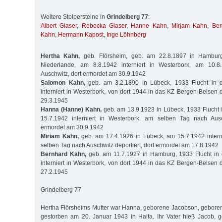
Weitere Stolpersteine in
Grindelberg 77
:
Albert Glaser
,
Rebecka Glaser
,
Hanne Kahn
,
Mirjam Kahn
,
Ber
Kahn
,
Hermann Kapost
,
Inge Löhnberg
Hertha Kahn,
geb. Flörsheim, geb. am 22.8.1897 in Hamburg
Niederlande, am 8.8.1942 interniert in Westerbork, am 10.8.
Auschwitz, dort ermordet am 30.9.1942
Salomon Kahn,
geb. am 3.2.1890 in Lübeck, 1933 Flucht in d
interniert in Westerbork, von dort 1944 in das KZ Bergen-Belsen 
29.3.1945
Hanna (Hanne) Kahn,
geb. am 13.9.1923 in Lübeck, 1933 Flucht 
15.7.1942 interniert in Westerbork, am selben Tag nach Ausch
ermordet am 30.9.1942
Miriam Kahn,
geb. am 17.4.1926 in Lübeck, am 15.7.1942 intern
selben Tag nach Auschwitz deportiert, dort ermordet am 17.8.1942
Bernhard Kahn,
geb. am 11.7.1927 in Hamburg, 1933 Flucht in 
interniert in Westerbork, von dort 1944 in das KZ Bergen-Belsen 
27.2.1945
Grindelberg 77
Hertha Flörsheims Mutter war Hanna, geborene Jacobson, gebore
gestorben am 20. Januar 1943 in Haifa. Ihr Vater hieß Jacob, 