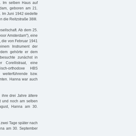
I. Im selben Haus auf
ndam, geboren am 21.
. Im Juni 1942 siedelte
 die Reitzstraße 38III.
sellschaft. Ab dem 25.
 voor Amsterdam"), eine
, die von Februar 1941
inem Instrument der
erdem gehörte er dem
besuchte zunächst in
 Corellistraat, eine
isch-orthodoxe HBS
 weiterführende bzw.
ernten. Hanna war auch
ihre drei Jahre ältere
t und noch am selben
August, Hanna am 30.
 zwei Tage später nach
anna am 30. September