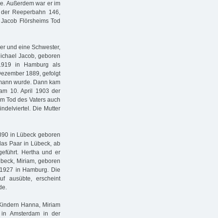
rie. Außerdem war er im
n der Reeperbahn 146,
h Jacob Flörsheims Tod
der und eine Schwester,
Michael Jacob, geboren
1919 in Hamburg als
Dezember 1889, gefolgt
fmann wurde. Dann kam
am 10. April 1903 der
em Tod des Vaters auch
ndelviertel. Die Mutter
890 in Lübeck geboren
das Paar in Lübeck, ab
führt. Hertha und er
übeck, Miriam, geboren
 1927 in Hamburg. Die
f ausübte, erscheint
de.
Kindern Hanna, Miriam
 in Amsterdam in der