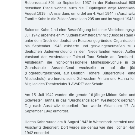
Rubensstraat 80I, ab September 1937 in der Rubensstraat 90I
derselben Etage wohnte auch die Fußpflegerin Antje Monnike
August 1919 in Amsterdam, ermordet am 4. April 1944 in Auschwitz
Familie Kahn in die Zuider Amstellaan 205 um und im August 1943 in
Salomon Kahn fand eine Beschäftigung bei einer Versicherungsge
Juli 1942 arbeitete er im "Judenrat Amsterdam" mit ("Joodse Raad
unter dem Druck der deutschen Besatzer gegründete Organisation
bis September 1943 existierte und gezwungenermaßen zu e
deutschen Judenverfolgung in den Niederlanden wurde. Auß
Vorstand der Amsterdamer Talmud Tora Schule an. Bernhard 
Amsterdam die nichtkonfessionelle Montessori-Schule in der
Grundschule. Anschließend wechselte er auf die jüd
(Hogereburgerschool, auf Deutsch Höhere Bürgerschule, eine
Mittelschule), wo bereits seine Schwestern Miriam und Hanna l
Mitglied des Theaterclubs "LÁVARE" der Schule.
Am 15. Juli 1942 wurden die gerade 16-jährge Miriam Kahn und 
Schwester Hanna in das "Durchgangslager" Westerbork gebrach
Tag nach Auschwitz deportiert. Dort wurde Miriam am 17. 
September 1942 ermordet.
Hertha Kahn wurde am 8. August 1942 in Westerbork interniert und
Auschwitz deportiert. Dort wurde sie genau wie ihre Tochter H
1942 ermordet.