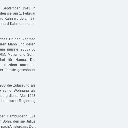
. September 1943 in
rden sie am 1. Februar
hard Kahn wurde am 27.
hard Kahn erinnert in
.
has Bruder Siegfried
 deren Mann und deren
heim musste 23537,50
5 RM. Mutter und Sohn
drei für Hanna. Die
b trotzdem noch ein
r Familie geschätzter
933 die Zulassung als
wo seine Wohnung als
amburg diente. Von 1943
e israelische Regierung
 der Hamburgerin Eva
n Sohn, den sie Julius
s, nach Amsterdam. Dort