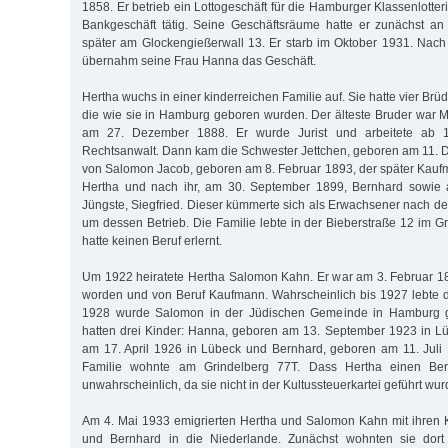
1858. Er betrieb ein Lottogeschäft für die Hamburger Klassenlotte
Bankgeschäft tätig. Seine Geschäftsräume hatte er zunächst a
später am Glockengießerwall 13. Er starb im Oktober 1931. Nac
übernahm seine Frau Hanna das Geschäft.
Hertha wuchs in einer kinderreichen Familie auf. Sie hatte vier Brü
die wie sie in Hamburg geboren wurden. Der älteste Bruder war 
am 27. Dezember 1888. Er wurde Jurist und arbeitete ab 
Rechtsanwalt. Dann kam die Schwester Jettchen, geboren am 11. 
von Salomon Jacob, geboren am 8. Februar 1893, der später Kau
Hertha und nach ihr, am 30. September 1899, Bernhard sowie 
Jüngste, Siegfried. Dieser kümmerte sich als Erwachsener nach d
um dessen Betrieb. Die Familie lebte in der Bieberstraße 12 im Gri
hatte keinen Beruf erlernt.
Um 1922 heiratete Hertha Salomon Kahn. Er war am 3. Februar 1
worden und von Beruf Kaufmann. Wahrscheinlich bis 1927 lebte 
1928 wurde Salomon in der Jüdischen Gemeinde in Hamburg ge
hatten drei Kinder: Hanna, geboren am 13. September 1923 in L
am 17. April 1926 in Lübeck und Bernhard, geboren am 11. Juli
Familie wohnte am Grindelberg 77T. Dass Hertha einen Beru
unwahrscheinlich, da sie nicht in der Kultussteuerkartei geführt wur
Am 4. Mai 1933 emigrierten Hertha und Salomon Kahn mit ihren 
und Bernhard in die Niederlande. Zunächst wohnten sie dort