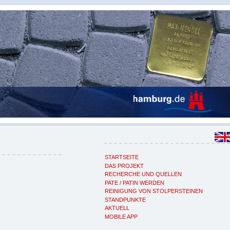
STARTSEITE
DAS PROJEKT
RECHERCHE UND QUELLEN
PATE / PATIN WERDEN
REINIGUNG VON STOLPERSTEINEN
STANDPUNKTE
AKTUELL
MOBILE APP