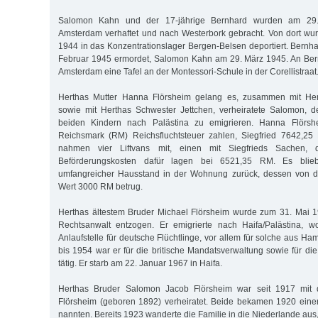
Salomon Kahn und der 17-jährige Bernhard wurden am 29
Amsterdam verhaftet und nach Westerbork gebracht. Von dort wu
1944 in das Konzentrationslager Bergen-Belsen deportiert. Bern
Februar 1945 ermordet, Salomon Kahn am 29. März 1945. An Bern
Amsterdam eine Tafel an der Montessori-Schule in der Corellistraat
Herthas Mutter Hanna Flörsheim gelang es, zusammen mit Hert
sowie mit Herthas Schwester Jettchen, verheiratete Salomon,
beiden Kindern nach Palästina zu emigrieren. Hanna Flörs
Reichsmark (RM) Reichsfluchtsteuer zahlen, Siegfried 7642,2
nahmen vier Liftvans mit, einen mit Siegfrieds Sachen, 
Beförderungskosten dafür lagen bei 6521,35 RM. Es blie
umfangreicher Hausstand in der Wohnung zurück, dessen von de
Wert 3000 RM betrug.
Herthas ältestem Bruder Michael Flörsheim wurde zum 31. Mai 1
Rechtsanwalt entzogen. Er emigrierte nach Haifa/Palästina, 
Anlaufstelle für deutsche Flüchtlinge, vor allem für solche aus H
bis 1954 war er für die britische Mandatsverwaltung sowie für di
tätig. Er starb am 22. Januar 1967 in Haifa.
Herthas Bruder Salomon Jacob Flörsheim war seit 1917 mit
Flörsheim (geboren 1892) verheiratet. Beide bekamen 1920 eine
nannten. Bereits 1923 wanderte die Familie in die Niederlande au