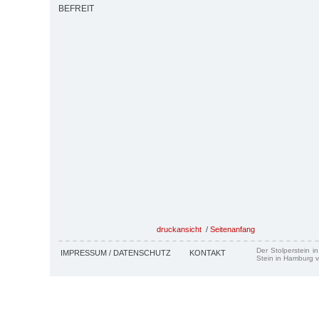
BEFREIT
druckansicht
/
Seitenanfang
Der Stolperstein i
IMPRESSUM / DATENSCHUTZ
KONTAKT
Stein in Hamburg v