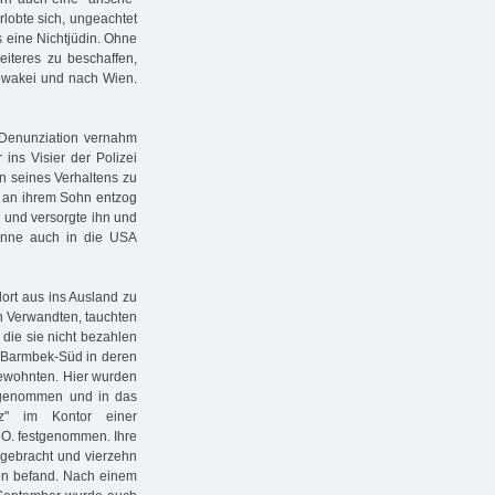
rlobte sich, ungeachtet
s eine Nichtjüdin. Ohne
iteres zu beschaffen,
lowakei und nach Wien.
r Denunziation vernahm
ins Visier der Polizei
en seines Verhaltens zu
tik an ihrem Sohn entzog
e und versorgte ihn und
könne auch in die USA
ort aus ins Ausland zu
en Verwandten, tauchten
die sie nicht bezahlen
in Barmbek-Süd in deren
ewohnten. Hier wurden
 genommen und in das
arz" im Kontor einer
 O. festgenommen. Ihre
 gebracht und vierzehn
hon befand. Nach einem