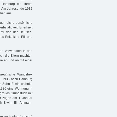
e Hamburg ein. Ihrem
e. Am Jahresende 1932
lien aus.
genreiche persönliche
bstätigkeit. Er erhielt
 RM von der Deutsch-
es Enkelkind, Elli und
 von Verwandten in den
ch die Eltern machten
lie ab und an mit einer
preußische Wandsbek
Juli 1936 nach Hamburg
hr Sohn Erwin wohnte,
1936 eine Wohnung in
 großes Grundstück mit
r zogen am 1. Januar
uch Erwin. Elli Ammann
rn auch eine "arische"