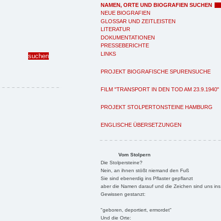
NAMEN, ORTE UND BIOGRAFIEN SUCHEN
NEUE BIOGRAFIEN
GLOSSAR UND ZEITLEISTEN
LITERATUR
DOKUMENTATIONEN
PRESSEBERICHTE
LINKS
PROJEKT BIOGRAFISCHE SPURENSUCHE
FILM "TRANSPORT IN DEN TOD AM 23.9.1940"
PROJEKT STOLPERTONSTEINE HAMBURG
ENGLISCHE ÜBERSETZUNGEN
Vom Stolpern
Die Stolpersteine?
Nein, an ihnen stößt niemand den Fuß
Sie sind ebenerdig ins Pflaster gepflanzt
aber die Namen darauf und die Zeichen sind uns ins
Gewissen gestanzt:
"geboren, deportiert, ermordet"
Und die Orte: