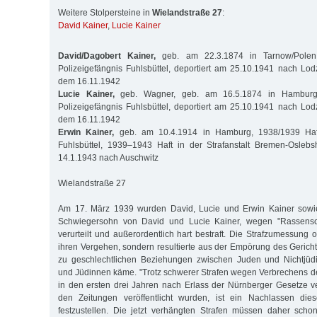
Weitere Stolpersteine in
Wielandstraße 27
:
David Kainer
,
Lucie Kainer
David/Dagobert Kainer,
geb. am 22.3.1874 in Tarnow/Polen
Polizeigefängnis Fuhlsbüttel, deportiert am 25.10.1941 nach Lodz
dem 16.11.1942
Lucie Kainer,
geb. Wagner, geb. am 16.5.1874 in Hamburg
Polizeigefängnis Fuhlsbüttel, deportiert am 25.10.1941 nach Lodz
dem 16.11.1942
Erwin Kainer,
geb. am 10.4.1914 in Hamburg, 1938/1939 Haft
Fuhlsbüttel, 1939–1943 Haft in der Strafanstalt Bremen-Oslebs
14.1.1943 nach Auschwitz
Wielandstraße 27
Am 17. März 1939 wurden David, Lucie und Erwin Kainer sow
Schwiegersohn von David und Lucie Kainer, wegen "Rassens
verurteilt und außerordentlich hart bestraft. Die Strafzumessung or
ihren Vergehen, sondern resultierte aus der Empörung des Gerich
zu geschlechtlichen Beziehungen zwischen Juden und Nichtjüd
und Jüdinnen käme. "Trotz schwerer Strafen wegen Verbrechens 
in den ersten drei Jahren nach Erlass der Nürnberger Gesetze v
den Zeitungen veröffentlicht wurden, ist ein Nachlassen die
festzustellen. Die jetzt verhängten Strafen müssen daher sc