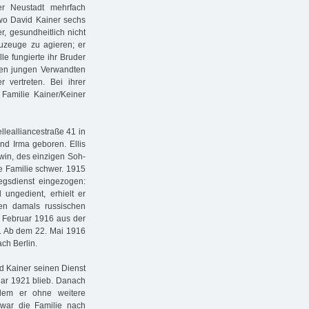
r Neustadt mehrfach
wo David Kainer sechs
, gesundheitlich nicht
auzeuge zu agieren; er
le fungierte ihr Bruder
inen jungen Verwandten
 vertreten. Bei ihrer
Familie Kainer/Keiner
lealliancestraße 41 in
nd Irma geboren. Ellis
rwin, des einzigen Soh­
e Familie schwer. 1915
gsdienst eingezogen:
 ungedient, erhielt er
en damals russischen
m Februar 1916 aus der
t. Ab dem 22. Mai 1916
ach Berlin.
id Kainer seinen Dienst
ar 1921 blieb. Danach
 dem er ohne weitere
 war die Familie nach