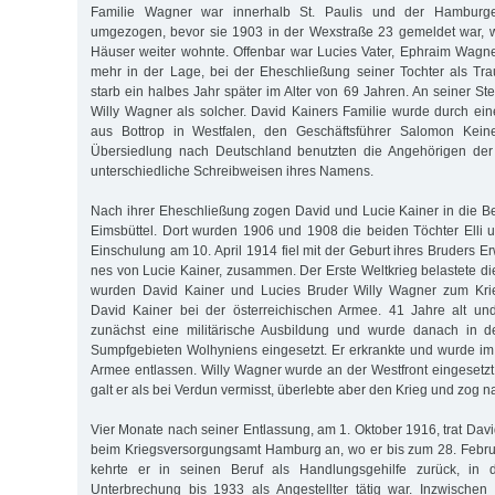
Familie Wagner war innerhalb St. Paulis und der Hamburge
umgezogen, bevor sie 1903 in der Wexstraße 23 gemeldet war, 
Häuser weiter wohnte. Offenbar war Lucies Vater, Ephraim Wagner
mehr in der Lage, bei der Eheschließung seiner Tochter als Tr
starb ein halbes Jahr später im Alter von 69 Jahren. An seiner Stel
Willy Wagner als solcher. David Kainers Familie wurde durch e
aus Bottrop in Westfalen, den Geschäftsführer Salomon Keiner
Übersiedlung nach Deutschland benutzten die Angehörigen der 
unterschiedliche Schreibweisen ihres Namens.
Nach ihrer Eheschließung zogen David und Lucie Kainer in die Bel
Eimsbüttel. Dort wurden 1906 und 1908 die beiden Töchter Elli u
Ein­schulung am 10. April 1914 fiel mit der Geburt ihres Bruders E
nes von Lucie Kainer, zusammen. Der Erste Weltkrieg belastete di
wurden David Kainer und Lucies Bruder Willy Wagner zum Krie
David Kainer bei der österreichischen Armee. 41 Jahre alt und
zunächst eine militärische Ausbildung und wurde danach in d
Sumpfgebieten Wolhyniens eingesetzt. Er erkrankte und wurde i
Armee entlassen. Willy Wagner wurde an der Westfront eingesetz
galt er als bei Verdun vermisst, überlebte aber den Krieg und zog n
Vier Monate nach seiner Entlassung, am 1. Oktober 1916, trat Dav
beim Kriegsversorgungsamt Hamburg an, wo er bis zum 28. Febru
kehrte er in seinen Beruf als Handlungsgehilfe zurück, in
Unterbrechung bis 1933 als Angestellter tätig war. Inzwischen