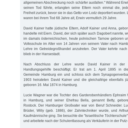
allgemeinen Abschreckung noch schärfer ausfallen." Während Erwin
seinen Tod führte, erlangten seine Eltern noch einmal die, je
Freiheit zurück, bevor sie in das Getto von Lodz deportiert wurden.
waren bei ihrem Tod 68 Jahre alt, Erwin vermutlich 29 Jahre.
David Kainer hatte jüdische Eltern, Adolf Kainer und Anna, gebo
handelte mit Eiern. David, der sich später auch Dagobert nannte,
im damals österreichischen, heute polnischen Tarnow geboren u
Volksschule im Alter von 14 Jahren von seinem Vater nach Hamb
Lehre im Getreidegroßhandel anzutreten. Der Vater kehrte nach
blieb in der Hansestadt.
Nach Abschluss der Lehre wurde David Kainer in der Le
Handlungsgehilfe beschäftigt. Er trat am 1. April 1895 in die
Gemeinde Hamburg ein und schloss sich dem Synagogenverba
1903 heirateten David Kainer und die gleichaltrige ebenfalls 
geboren 16. Mai 1874 in Hamburg.
Lucie Wagner war die Tochter des Garderobenhändlers Ephraim
in Hamburg, und seiner Ehefrau Bella, genannt Betty, gebo
Rostock. Der Hamburger Großvater war von Beruf Schneider. Luc
Brüder, Willy (geb. 1886), der Zahntechniker wurde, und Arthu
Kaufmännische ging. Sie besuchte die "Israelitische Töchterschule"
und arbeitete nach der Schulentlassung als Verkäuferin in der Put