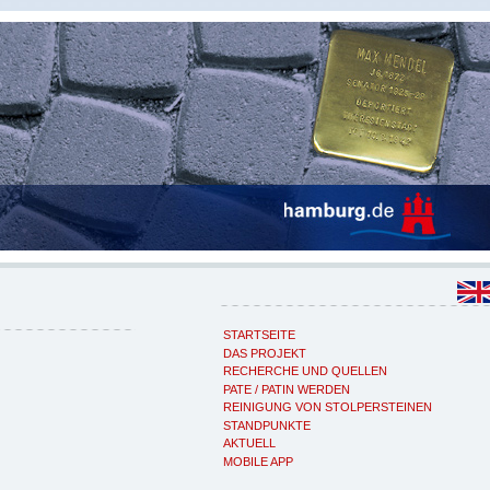
STARTSEITE
DAS PROJEKT
RECHERCHE UND QUELLEN
PATE / PATIN WERDEN
REINIGUNG VON STOLPERSTEINEN
STANDPUNKTE
AKTUELL
MOBILE APP