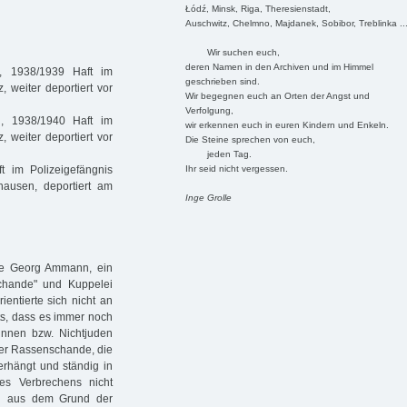
Łódź, Minsk, Riga, Theresienstadt,
Auschwitz, Chelmno, Majdanek, Sobibor, Treblinka ..
Wir suchen euch,
deren Namen in den Archiven und im Himmel
, 1938/1939 Haft im
geschrieben sind.
, weiter deportiert vor
Wir begegnen euch an Orten der Angst und
Verfolgung,
, 1938/1940 Haft im
wir erkennen euch in euren Kindern und Enkeln.
, weiter deportiert vor
Die Steine sprechen von euch,
jeden Tag.
Ihr seid nicht vergessen.
 im Polizeigefängnis
hausen, deportiert am
Inge Grolle
ie Georg Ammann, ein
chande" und Kuppelei
ientierte sich nicht an
ts, dass es immer noch
innen bzw. Nichtjuden
der Rassenschande, die
erhängt und ständig in
ses Verbrechens nicht
hon aus dem Grund der