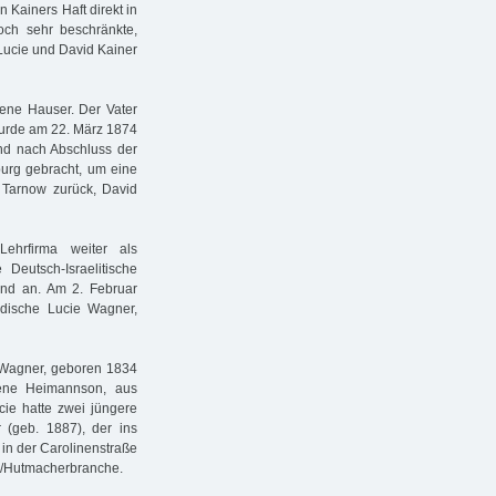
 Kainers Haft direkt in
doch sehr beschränkte,
 Lucie und David Kainer
rene Hauser. Der Vater
 wurde am 22. März 1874
nd nach Abschluss der
urg gebracht, um eine
 Tarnow zurück, David
hrfirma weiter als
 Deutsch-Israelitische
nd an. Am 2. Februar
jüdische Lucie Wagner,
 Wagner, geboren 1834
rene Heimannson, aus
ie hatte zwei jüngere
r (geb. 1887), der ins
 in der Carolinenstraße
z-/Hutmacherbranche.