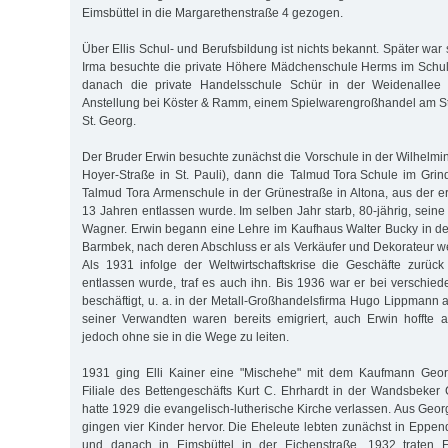
Eimsbüttel in die Margarethenstraße 4 gezogen.
Über Ellis Schul- und Berufsbildung ist nichts bekannt. Später war si
Irma besuchte die private Höhere Mädchenschule Herms im Schul
danach die private Handelsschule Schür in der Weidenallee 
Anstellung bei Köster & Ramm, einem Spielwarengroßhandel am 
St. Georg.
Der Bruder Erwin besuchte zunächst die Vorschule in der Wilhelmi
Hoyer-Straße in St. Pauli), dann die Talmud Tora Schule im Grind
Talmud Tora Armenschule in der Grünestraße in Altona, aus der er
13 Jahren entlassen wurde. Im selben Jahr starb, 80-jährig, seine
Wagner. Erwin begann eine Lehre im Kaufhaus Walter Bucky in d
Barmbek, nach deren Abschluss er als Verkäufer und Dekorateur we
Als 1931 infolge der Weltwirtschaftskrise die Geschäfte zurüc
entlassen wurde, traf es auch ihn. Bis 1936 war er bei verschie
beschäftigt, u. a. in der Metall-Großhandelsfirma Hugo Lippmann
seiner Verwandten waren bereits emigriert, auch Erwin hoffte 
jedoch ohne sie in die Wege zu leiten.
1931 ging Elli Kainer eine "Mischehe" mit dem Kaufmann Geor
Filiale des Bettengeschäfts Kurt C. Ehrhardt in der Wandsbeker
hatte 1929 die evangelisch-lutherische Kirche verlassen. Aus Geo
gingen vier Kinder hervor. Die Eheleute lebten zunächst in Eppend
und danach in Eimsbüttel in der Eichenstraße. 1932 traten 