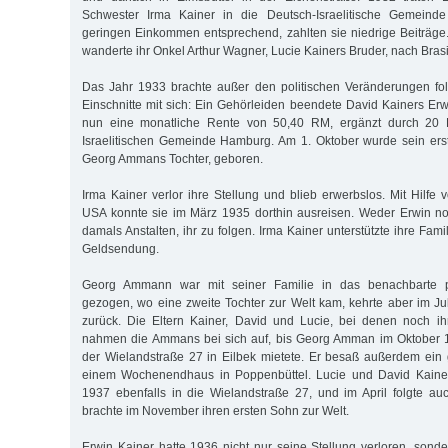
Schwester Irma Kainer in die Deutsch-Israelitische Gemeind
geringen Einkommen entsprechend, zahlten sie niedrige Beiträg
wanderte ihr Onkel Arthur Wagner, Lucie Kainers Bruder, nach Brasi
Das Jahr 1933 brachte außer den politischen Veränderungen fol
Einschnitte mit sich: Ein Gehörleiden beendete David Kainers Erwer
nun eine monatliche Rente von 50,40 RM, ergänzt durch 20
Israelitischen Gemeinde Hamburg. Am 1. Oktober wurde sein erst
Georg Ammans Tochter, geboren.
Irma Kainer verlor ihre Stellung und blieb erwerbslos. Mit Hilfe
USA konnte sie im März 1935 dorthin ausreisen. Weder Erwin no
damals Anstalten, ihr zu folgen. Irma Kainer unterstützte ihre Fami
Geldsendung.
Georg Ammann war mit seiner Familie in das benachbarte 
gezogen, wo eine zweite Tochter zur Welt kam, kehrte aber im 
zurück. Die Eltern Kainer, David und Lucie, bei denen noch i
nahmen die Ammans bei sich auf, bis Georg Amman im Oktober 
der Wielandstraße 27 in Eilbek mietete. Er besaß außerdem ein
einem Wochenendhaus in Poppenbüttel. Lucie und David Kaine
1937 ebenfalls in die Wielandstraße 27, und im April folgte a
brachte im November ihren ersten Sohn zur Welt.
Erwin Kainer hatte 1936 nicht nur seine Stellung verloren, sonde