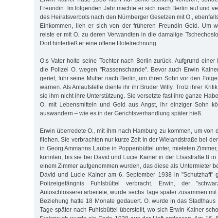
Freundin. Im folgenden Jahr machte er sich nach Berlin auf und ve
des Heiratsverbots nach den Nürnberger Gesetzen mit O., ebenfall
Einkommen, lieh er sich von der früheren Freundin Geld. Um we
reiste er mit O. zu deren Verwandten in die damalige Tschechos
Dort hinterließ er eine offene Hotelrechnung.
O.s Vater holte seine Tochter nach Berlin zurück. Aufgrund eine
die Polizei O. wegen "Rassenschande". Bevor auch Erwin Kainer 
geriet, fuhr seine Mutter nach Berlin, um ihren Sohn vor den Folg
warnen. Als Anlaufstelle diente ihr ihr Bruder Willy. Trotz ihrer Kri
sie ihm nicht ihre Unterstützung. Sie versetzte fast ihre ganze Hab
O. mit Lebensmitteln und Geld aus Angst, ihr einziger Sohn 
auswandern – wie es in der Gerichtsverhandlung später hieß.
Erwin überredete O., mit ihm nach Hamburg zu kommen, um von d
fliehen. Sie verbrachten nur kurze Zeit in der Wielandstraße bei d
in Georg Ammanns Laube in Poppenbüttel unter, mieteten Zimmer, 
konnten, bis sie bei David und Lucie Kainer in der Elsastraße 8 
einem Zimmer aufgenommen wurden, das diese als Untermieter b
David und Lucie Kainer am 6. September 1938 in "Schutzhaft"
Polizeigefängnis Fuhlsbüttel verbracht. Erwin, der "schw
Autoschlosserei arbeitete, wurde sechs Tage später zusammen mit
Beziehung hatte 18 Monate gedauert. O. wurde in das Stadthaus
Tage später nach Fuhlsbüttel überstellt, wo sich Erwin Kainer sc