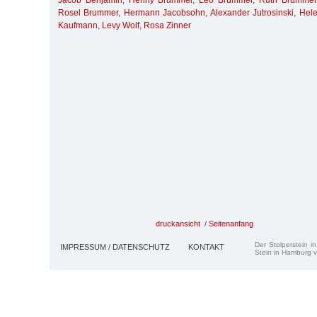
Jacob Benjamin
,
Henny Brummer
,
Leo Brummer
,
Ruth Brummer
Rosel Brummer
,
Hermann Jacobsohn
,
Alexander Jutrosinski
,
Hel
Kaufmann
,
Levy Wolf
,
Rosa Zinner
druckansicht
/
Seitenanfang
Der Stolperstein i
IMPRESSUM / DATENSCHUTZ
KONTAKT
Stein in Hamburg v