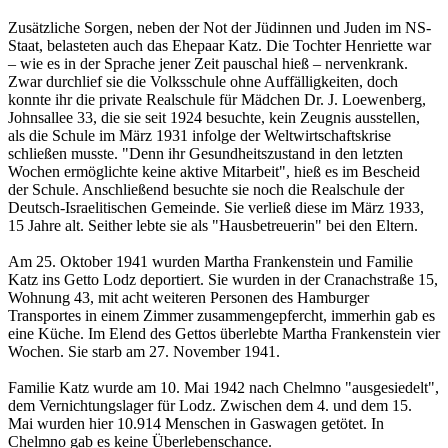
Zusätzliche Sorgen, neben der Not der Jüdinnen und Juden im NS-
Staat, belasteten auch das Ehepaar Katz. Die Tochter Henriette war
– wie es in der Sprache jener Zeit pauschal hieß – nervenkrank.
Zwar durchlief sie die Volksschule ohne Auffälligkeiten, doch
konnte ihr die private Realschule für Mädchen Dr. J. Loewenberg,
Johnsallee 33, die sie seit 1924 besuchte, kein Zeugnis ausstellen,
als die Schule im März 1931 infolge der Weltwirtschaftskrise
schließen musste. "Denn ihr Gesundheitszustand in den letzten
Wochen ermöglichte keine aktive Mitarbeit", hieß es im Bescheid
der Schule. Anschließend besuchte sie noch die Realschule der
Deutsch-Israelitischen Gemeinde. Sie verließ diese im März 1933,
15 Jahre alt. Seither lebte sie als "Hausbetreuerin" bei den Eltern.
Am 25. Oktober 1941 wurden Martha Frankenstein und Familie
Katz ins Getto Lodz deportiert. Sie wurden in der Cranachstraße 15,
Wohnung 43, mit acht weiteren Personen des Hamburger
Transportes in einem Zimmer zusammengepfercht, immerhin gab es
eine Küche. Im Elend des Gettos überlebte Martha Frankenstein vier
Wochen. Sie starb am 27. November 1941.
Familie Katz wurde am 10. Mai 1942 nach Chelmno "ausgesiedelt",
dem Vernichtungslager für Lodz. Zwischen dem 4. und dem 15.
Mai wurden hier 10.914 Menschen in Gaswagen getötet. In
Chelmno gab es keine Überlebenschance.