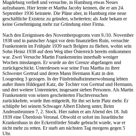
Magdeburg verließ und versuchte, in Hamburg etwas Neues
aufzubauen. Hier lernte er Martha Jacoby kennen, die er am 24.
September 1936 heiratete. Die Pläne aber, in Hamburg eine neue
geschäftliche Existenz zu gründen, scheiterten; als Jude bekam er
keine Genehmigung mehr zur Gründung einer Firma.
Nach den Ereignissen des Novemberpogroms vom 9./10. November
1938 und in panischer Angst vor dem finanziellen Ruin, versuchte
Frankenstein im Frühjahr 1939 nach Belgien zu fliehen, wohin sein
Sohn Heinz 1938 auf dem Weg über Österreich bereits entkommen
war. Zwei Versuche Martin Frankensteins innerhalb weniger
Wochen misslangen. Er wurde an der Grenze abgefangen und
zurückgeschickt. Unterdessen war seine Frau Martha zu ihrer
Schwester Gertrud und deren Mann Hermann Katz in den
Loogestieg 3 gezogen. In der Fünfeinhalbzimmerwohnung lebten
außer ihnen Hildegard Katz, die Tochter von Gertrud und Hermann,
und drei weitere Untermieter, insgesamt sieben Personen. Als Martin
Frankenstein von seinen gescheiterten Fluchtversuchen
zurückkehrte, wurde ihm mitgeteilt, für ihn sei kein Platz mehr. Er
schlüpfte bei seinem Schwager Albert Elsberg unter, Beim
Andreasbrunnen 7, 2. Stock. Hier nahm er am Abend des 18. Juli
1939 eine Überdosis Veronal. Obwohl er sofort ins Israelitische
Krankenhaus in der Eckernförder Straße gebracht wurde, war er
nicht mehr zu retten. Er starb am nächsten Tag morgens gegen 5
Uhr.