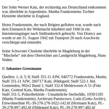
Der Sohn Werner Katz, der rechtzeitig aus Deutschland entkommen
war, überlebte in Argentinien. Martha Frankensteins Tochter
Henriette überlebte in England.
Heinz Frankenstein, der nach Belgien geflohen war, wurde nach
dem Einmarsch der Wehrmacht inhaftiert und 1940 in ein
Internierungslager nach Südfrankreich gebracht. Von Drancy aus
wurde er am 31. August 1942 mit Transport 26 nach Auschwitz
verschleppt und ermordet.
Seine Schwester Charlotte überlebte in Magdeburg in der
"Mischehe" mit dem Oberrichter am Landgericht Magdeburg, Hans
Walter.
© Johannes Grossmann
Quellen: 1; 4; 5; 8; StaH 351-11 AfW, 040772 Frankenstein, Martin;
StaH 351-11 AfW, 260717 Katz, Hildegard; StaH 522-1 Jüd.
Gemeinden, 992e2 Band 1; StaH 332-8 Meldewesen A 51 (Fritz
Katz, Gertrud Katz, Martha Frankenstein);
StaH 331-5, Polizeibehörde - Unnatürliche Sterbefälle, 1939/1185
(Martin Frankenstein); Archivum Panstwowe, Lodz (Getto-Archiv),
Einwohnerliste PL-39-278-278-1022-142.tif (Hermann Katz), PL-
39-278-997-492.tif (Hildegard Katz), PL-39-278-997-482.tif