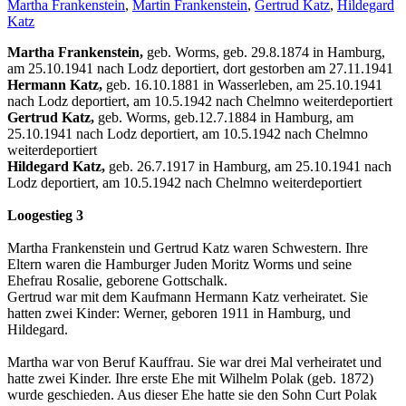
Martha Frankenstein
,
Martin Frankenstein
,
Gertrud Katz
,
Hildegard
Katz
Martha Frankenstein,
geb. Worms, geb. 29.8.1874 in Hamburg,
am 25.10.1941 nach Lodz deportiert, dort gestorben am 27.11.1941
Hermann Katz,
geb. 16.10.1881 in Wasserleben, am 25.10.1941
nach Lodz deportiert, am 10.5.1942 nach Chelmno weiterdeportiert
Gertrud Katz,
geb. Worms, geb.12.7.1884 in Hamburg, am
25.10.1941 nach Lodz deportiert, am 10.5.1942 nach Chelmno
weiterdeportiert
Hildegard Katz,
geb. 26.7.1917 in Hamburg, am 25.10.1941 nach
Lodz deportiert, am 10.5.1942 nach Chelmno weiterdeportiert
Loogestieg 3
Martha Frankenstein und Gertrud Katz waren Schwestern. Ihre
Eltern waren die Hamburger Juden Moritz Worms und seine
Ehefrau Rosalie, geborene Gottschalk.
Gertrud war mit dem Kaufmann Hermann Katz verheiratet. Sie
hatten zwei Kinder: Werner, geboren 1911 in Hamburg, und
Hildegard.
Martha war von Beruf Kauffrau. Sie war drei Mal verheiratet und
hatte zwei Kinder. Ihre erste Ehe mit Wilhelm Polak (geb. 1872)
wurde geschieden. Aus dieser Ehe hatte sie den Sohn Curt Polak