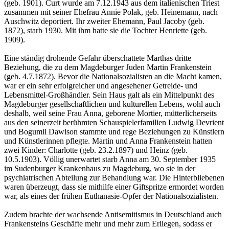
(geb. 1901). Curt wurde am 7.12.1943 aus dem italienischen Triest
zusammen mit seiner Ehefrau Annie Polak, geb. Heinemann, nach
Auschwitz deportiert. Ihr zweiter Ehemann, Paul Jacoby (geb.
1872), starb 1930. Mit ihm hatte sie die Tochter Henriette (geb.
1909).
Eine ständig drohende Gefahr überschattete Marthas dritte
Beziehung, die zu dem Magdeburger Juden Martin Frankenstein
(geb. 4.7.1872). Bevor die Nationalsozialisten an die Macht kamen,
war er ein sehr erfolgreicher und angesehener Getreide- und
Lebensmittel-Großhändler. Sein Haus galt als ein Mittelpunkt des
Magdeburger gesellschaftlichen und kulturellen Lebens, wohl auch
deshalb, weil seine Frau Anna, geborene Mortier, mütterlicherseits
aus den seinerzeit berühmten Schauspielerfamilien Ludwig Devrient
und Bogumil Dawison stammte und rege Beziehungen zu Künstlern
und Künstlerinnen pflegte. Martin und Anna Frankenstein hatten
zwei Kinder: Charlotte (geb. 23.2.1897) und Heinz (geb.
10.5.1903). Völlig unerwartet starb Anna am 30. September 1935
im Sudenburger Krankenhaus zu Magdeburg, wo sie in der
psychiatrischen Abteilung zur Behandlung war. Die Hinterbliebenen
waren überzeugt, dass sie mithilfe einer Giftspritze ermordet worden
war, als eines der frühen Euthanasie-Opfer der Nationalsozialisten.
Zudem brachte der wachsende Antisemitismus in Deutschland auch
Frankensteins Geschäfte mehr und mehr zum Erliegen, sodass er