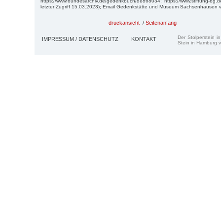
https://www.bundesarchiv.de/gedenkbuch/de868034; https://www.stiftung-bg.d
letzter Zugriff 15.03.2023); Email Gedenkstätte und Museum Sachsenhausen 
druckansicht
/
Seitenanfang
Der Stolperstein i
IMPRESSUM / DATENSCHUTZ
KONTAKT
Stein in Hamburg v