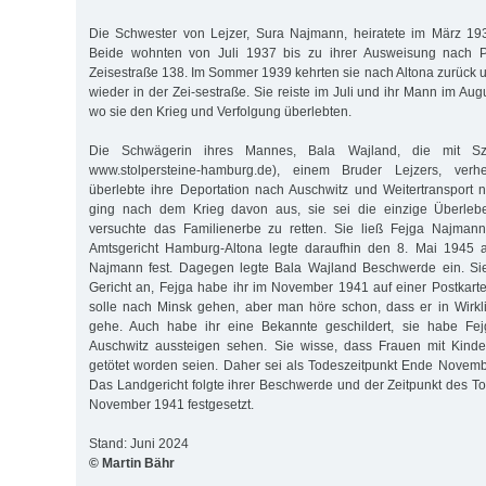
Die Schwester von Lejzer, Sura Najmann, heiratete im März 193
Beide wohnten von Juli 1937 bis zu ihrer Ausweisung nach Po
Zeisestraße 138. Im Sommer 1939 kehrten sie nach Altona zurück 
wieder in der Zei-sestraße. Sie reiste im Juli und ihr Mann im Au
wo sie den Krieg und Verfolgung überlebten.
Die Schwägerin ihres Mannes, Bala Wajland, die mit Sz
www.stolpersteine-hamburg.de), einem Bruder Lejzers, verh
überlebte ihre Deportation nach Auschwitz und Weitertransport
ging nach dem Krieg davon aus, sie sei die einzige Überleb
versuchte das Familienerbe zu retten. Sie ließ Fejga Najmann 
Amtsgericht Hamburg-Altona legte daraufhin den 8. Mai 1945 a
Najmann fest. Dagegen legte Bala Wajland Beschwerde ein. S
Gericht an, Fejga habe ihr im November 1941 auf einer Postkart
solle nach Minsk gehen, aber man höre schon, dass er in Wirkl
gehe. Auch habe ihr eine Bekannte geschildert, sie habe Fej
Auschwitz aussteigen sehen. Sie wisse, dass Frauen mit Kinder
getötet worden seien. Daher sei als Todeszeitpunkt Ende Nove
Das Landgericht folgte ihrer Beschwerde und der Zeitpunkt des T
November 1941 festgesetzt.
Stand: Juni 2024
© Martin Bähr