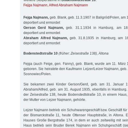
Weitere Stolpersteine in
Bodenstedtstraße 10
:
Fejga Najmann
,
Alfred Abraham Najmann
Fejga Najmann,
geb. Blank, geb. 11.3.1907 in Baligród/Polen, am 
deportiert und ermordet
Gerson Gerd Najmann,
geb. 31.1.1934 in Hamburg, am 18.
deportiert und ermordet
Abraham Alfred Najmann,
geb. 31.8.1935 in Hamburg, am 18
deportiert und ermordet
Bodenstedtstraße 10
(früher: Zeisestraße 138), Altona
Fejga (auch Feige, gen. Fanny), geb. Blank, wurde am 11. März 
geboren. Sie heiratete den Kaufmann Lejzer/Leizer Najmann, geb.
Sosnowiec/Polen.
Sie bekamen zwei Kinder Gerson/Gerd, geb. am 31. Januar 
Abraham/Alfred, geb. am 31. August 1935, ebenfalls in Hamburg.
der Zeisestraße 138, heute Bodenstedtstraße 10, in einem Haus
der Mutter von Lejzer Najmann, gehörte.
Lejzer Najmann betrieb ein Schuhwarengeschäft bzw. Geschäft fü
der Bismarckstraße 11, heute Ottenser Hauptstraße, in Altona.
Hauses Große Bergstraße 174, in dem er auch zeitweilig mit sei
Haus betrieb sein Bruder Berek Najmann ein Schuhgeschäft (sie