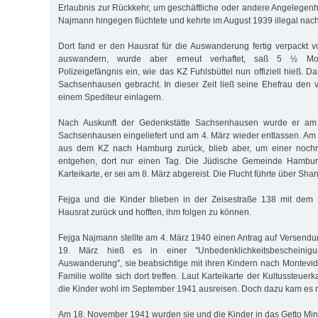
Erlaubnis zur Rückkehr, um geschäftliche oder andere Angelegenhe
Najmann hingegen flüchtete und kehrte im August 1939 illegal na
Dort fand er den Hausrat für die Auswanderung fertig verpackt vo
auswandern, wurde aber erneut verhaftet, saß 5 ½ M
Polizeigefängnis ein, wie das KZ Fuhlsbüttel nun offiziell hieß. 
Sachsenhausen gebracht. In dieser Zeit ließ seine Ehefrau den 
einem Spediteur einlagern.
Nach Auskunft der Gedenkstätte Sachsenhausen wurde er am
Sachsenhausen eingeliefert und am 4. März wieder entlassen. Am 
aus dem KZ nach Hamburg zurück, blieb aber, um einer nochm
entgehen, dort nur einen Tag. Die Jüdische Gemeinde Hamburg
Karteikarte, er sei am 8. März abgereist. Die Flucht führte über Sh
Fejga und die Kinder blieben in der Zeisestraße 138 mit dem
Hausrat zurück und hofften, ihm folgen zu können.
Fejga Najmann stellte am 4. März 1940 einen Antrag auf Versen
19. März hieß es in einer "Unbedenklichkeitsbescheini
Auswanderung", sie beabsichtige mit ihren Kindern nach Montev
Familie wollte sich dort treffen. Laut Karteikarte der Kultussteuer
die Kinder wohl im September 1941 ausreisen. Doch dazu kam es n
Am 18. November 1941 wurden sie und die Kinder in das Getto Mins