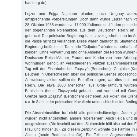
hamburg.de).
Lejzer und Fejga Najmann planten, nach Uruguay auszu
entsprechende Vorbereitungen. Doch dann wurde Lejzer nach P
28. Oktober 1938 wurden ca. 17.000 Jüdinnen und Juden polnisc
der sogenannten Polenaktion aus dem Deutschen Reich an d
gebracht. Die polnische Regierung hatte zuvor gedroht, den im 
die Pässe nicht zu verlängern. Diese wären dadurch zu Staatenl
Regierung befürchtete, Tausende "Ostjuden" würden dauerhaft auf
bleiben. Ohne Vorwarnung und ohne Ansehen der Person wurden 
Deutschen Reich Männer, Frauen und Kinder von ihren Arbeitsp
Wohnungen geholt, an verschiedenen Plätzen zusammengefass
Tag mit der Eisenbahn bei Zbąszyń (Bentschen), Chojnice (Ko
Beuthen in Oberschlesien über die polnische Grenze abgeschobe
Ausweisungsaktion sollten die Betroffen tragen, war dies nicht 
Reich. Die etwa 1000 Menschen aus Groß-Hamburg wurden
Bentschen (heute Zbąszynek) gebracht und von dort mit Gewal
Grenze nach Zbąszyń (Bentschen) getrieben. Als Polen die Gren
u.a. in Ställen der polnischen Kavallerie unter schlechtesten Bedi
Die Abschiebeaktion traf nicht alle polnischstämmigen Juden 
wurden nicht angetroffen, andere "übersehen". Auch Fejga und d
ausgewiesen. (Die Inschrift auf dem Stolperstein trifft also auf den
Frau und Kinder zu). Zu diesem Zeitpunkt wohnte die Familie in 
Altona (heute Bodenstedtstraße). Ein Teil der Abgeschobenen e