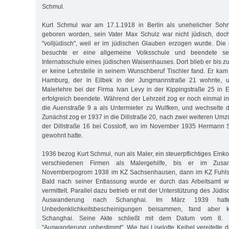
Schmul.
Kurt Schmul war am 17.1.1918 in Berlin als unehelicher Soh
geboren worden, sein Vater Max Schulz war nicht jüdisch, doch
"volljüdisch", weil er im jüdischen Glauben erzogen wurde. Die 
besuchte er eine allgemeine Volksschule und beendete sei
Internatsschule eines jüdischen Waisenhauses. Dort blieb er bis z
er keine Lehrstelle in seinem Wunschberuf Tischler fand. Er ka
Hamburg, der in Eilbek in der Jungmannstraße 21 wohnte, 
Malerlehre bei der Firma Ivan Levy in der Kippingstraße 25 in E
erfolgreich beendete. Während der Lehrzeit zog er noch einmal in
die Auenstraße 9 a als Untermieter zu Wulfken, und wechselte da
Zunächst zog er 1937 in die Dillstraße 20, nach zwei weiteren Umz
der Dillstraße 16 bei Cossloff, wo im November 1935 Hermann S
gewohnt hatte.
1936 bezog Kurt Schmul, nun als Maler, ein steuerpflichtiges Eink
verschiedenen Firmen als Malergehilfe, bis er im Zu
Novemberpogrom 1938 im KZ Sachsenhausen, dann im KZ Fuhlsbüt
Bald nach seiner Entlassung wurde er durch das Arbeitsamt wi
vermittelt. Parallel dazu betrieb er mit der Unterstützung des Jüdi
Auswanderung nach Schanghai. Im März 1939 hatt
Unbedenklichkeitsbescheinigungen beisammen, fand aber
Schanghai. Seine Akte schließt mit dem Datum vom 8. 
"Auswanderung unbestimmt". Wie bei Liselotte Keibel vereitelte 