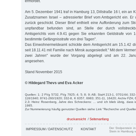
ermordet.
Am 5. Dezember 1941 traf in Hamburg 13, Dillstraße 16 I, ein an 
Zusatznamen Israel – adressierter Brief vom Amtsgericht ein. Er 
zurück geschickt. Dieser Brief enthielt eine Aufforderung zum Str
unpfandbar befunden sind, an Stelle der durch vollstreckb
Amtsgerichts vom 4.9.41 gegen Sie erkannten Geldstrafe von 
bestimmte Gefängnisstrafe von drei Tagen".
Das Einwohnermeldeamt schickte dem Amtsgericht am 15.1.42 die
seit 18.11.41 mit Familie nach Minsk ausgesiedelt." Mit dem Verme
zwei Jahren" wurde der Vorgang abgelegt und am 22. Janua
angesehen.
Stand November 2015
© Hildegard Thevs und Eva Acker
Quellen: 1; 2 FVg 5732, FVg 7925; 4; 5; 8; 9; AB; StaH 213-1, 0701/44; 33
118/1940; 8741-260/1920; 332-8, K 6357, 6983; 351-11, 16420; Archiv FZH, 
2,3; Heinz Rosenberg, Jahre des Schreckens: … und ich blieb übrig, dass i
1985.
Zur Nummerierung häufig genutzter Quellen siehe Link "Recherche und Quelle
druckansicht
/
Seitenanfang
Der Stolperstein i
IMPRESSUM / DATENSCHUTZ
KONTAKT
Stein in Hamburg v