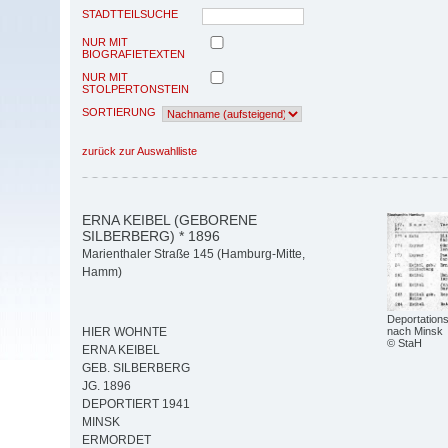
STADTTEILSUCHE
NUR MIT
BIOGRAFIETEXTEN
NUR MIT
STOLPERTONSTEIN
SORTIERUNG
zurück zur Auswahlliste
ERNA KEIBEL (GEBORENE
SILBERBERG) * 1896
Marienthaler Straße 145 (Hamburg-Mitte,
Hamm)
Deportations
nach Minsk
HIER WOHNTE
© StaH
ERNA KEIBEL
GEB. SILBERBERG
JG. 1896
DEPORTIERT 1941
MINSK
ERMORDET