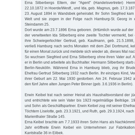
Erna Silberbergs Eltern, der "Agent" (Handelsvertreter) Her
22.10.1872 in Hoerde/Westf., und Ida, geb. Magnus, geb. 17.3.187
23. August 1894 in Wandsbek geheiratet. Ihr Sohn Siegfried kam
Welt und sie zogen in der Folge nach Hamburg-St. Georg in
Steindamm 25.
Dort wurde am 23.7.1896 Erna geboren. (Irrtümlich wurde auf der 
der verwitweten Ida Silberberg eine zweite Tochter vermerkt, bei
ihre Schwiegertochter Gertrud, geb. Kaufmann, geb. 21.5.1898,
verließ Hamburg nach sechs Monaten mit dem Ziel Dortmund, ke
für einen Monat zurück und meldete sich wieder ab, dieses Mal na
So wuchsen Siegfried und Erna Silberberg ohne ihren Vater auf. Al
er in Berlin und arbeitete als Buchhalter. Hermann Silberberg starb
Berlin-Neukölln. Während Erna in Hamburg blieb, zog ihr Brude
Ehefrau Gertrud Silberberg 1932 nach Berlin. Ihr einziges Kind, V
ihrer Geburt am 22. Mai 1930 gestorben. Am 24. Februar 1942 a
den fünf Jahre alten Jungen Peter Binner (geb. 3.6.1936 in Berlin).
Erwin Keibel trat nach seiner Heirat als Haushaltsvorstand der 
und entrichtete wie sein Vater bis 1923 regelmäßige Beiträge. 19
und Sohn als Geschäftspartner. Erwin Keibel zog mit seiner Ehefr
Töchtern Liselotte, geb. 23.3.1921, und Ruth, geb. 29.3.1924, na
Marienthaler Straße 145.
Erna Keibel brachte am 7.7.1933 ihren Sohn Hans als Nachkömmli
Jahr eröffnete Erwin Keibel ein Unternehmen zur Fabrikati
Kantstraße 36 in Eilbek.