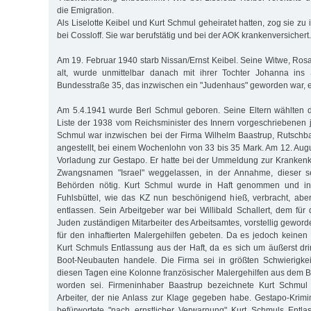
die Emigration.
Als Liselotte Keibel und Kurt Schmul geheiratet hatten, zog sie zu 
bei Cossloff. Sie war berufstätig und bei der AOK krankenversichert.
Am 19. Februar 1940 starb Nissan/Ernst Keibel. Seine Witwe, Rosa
alt, wurde unmittelbar danach mit ihrer Tochter Johanna ins 
Bundesstraße 35, das inzwischen ein "Judenhaus" geworden war, 
Am 5.4.1941 wurde Berl Schmul geboren. Seine Eltern wählten
Liste der 1938 vom Reichsminister des Innern vorgeschriebenen
Schmul war inzwischen bei der Firma Wilhelm Baastrup, Rutschba
angestellt, bei einem Wochenlohn von 33 bis 35 Mark. Am 12. Augu
Vorladung zur Gestapo. Er hatte bei der Ummeldung zur Kranke
Zwangsnamen "Israel" weggelassen, in der Annahme, dieser se
Behörden nötig. Kurt Schmul wurde in Haft genommen und in 
Fuhlsbüttel, wie das KZ nun beschönigend hieß, verbracht, ab
entlassen. Sein Arbeitgeber war bei Willibald Schallert, dem für
Juden zuständigen Mitarbeiter des Arbeitsamtes, vorstellig gewor
für den inhaftierten Malergehilfen gebeten. Da es jedoch keinen 
Kurt Schmuls Entlassung aus der Haft, da es sich um äußerst dri
Boot-Neubauten handele. Die Firma sei in größten Schwierigkei
diesen Tagen eine Kolonne französischer Malergehilfen aus dem 
worden sei. Firmeninhaber Baastrup bezeichnete Kurt Schmul al
Arbeiter, der nie Anlass zur Klage gegeben habe. Gestapo-Krimi
befürwortete "nach ernstlicher Verwarnung" Kurt Schmuls Entl