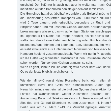
(Landespolizei) ist nicht so grimmig, wie es nach dem aufgepf
erscheint. Der Zuführer ist auch gut, aber je weiter man nach O
merkt man auf den Bahnhöfen den steigenden Antisemitismus.
Die Gemeinde hat alles fabelhaft organisiert, als Beispiel möchte 
die Finanzierung des letzten Transports von 1.000 Mann 70.000 M
wird 5 Tage dauern, sehr erfreulich, besonders da Ruthi und
Sitzplatz haben und mit unserem Gepäck auf dem Korridor kampi
Luxus mangels Wassers, das wir auf einigen Stationen ranschleppe
Im Logenhaus fiel Mama die Treppe herunter, als sie nachts zur To
stellte fest, dass keine Gehirnerschütterung oder Bruch vorhande
besonders Augenhöhlen und Lider sind ganz blutunterlaufen, wie m
es sieht schauerlich aus. Unter meinem Monstrum von Rucksack bin
Hamburg heulend zusammengekracht. Wenn wir nur in M. abgeho
ich die Hälfte wegschmeißen. Hoffentlich dürfen uns unsere Männe
schon werden. Nur vor den Nächten graut mir so sehr.
Wenn es geht, schreib ich Dir, vorläufig wird dieser Brief wohl der let
Ob es der letzte blieb, ist nicht bekannt.
Wie der Minsk-Chronist Heinz Rosenberg berichtete, hatten d
unmittelbar zuvor das Getto von einheimischen Juden "ge
Neuankömmlinge erst einmal die blutigen Spuren dieser Aktion b
Familie hat wahrscheinlich wieder zusammen gewohnt, bis 
Auszehrung, Kälte und Selektionen Person für Person ausgelöscht
Siegfried und Gertrud Silberberg wurden zusammen mit ihrem 
Berlin aus am 12. März 1943 ins Vernichtungslager Auschwitz