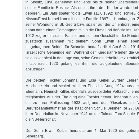
in Strelitz, 1890 geheiratet und lebte bis zu seiner Übersied
seiner Familie in Rostock. Als erstes ihrer drei Kinder wurde do
geboren. Ein Jahr später folgte Erwin (11.6.1892) und schließl
Nissan/Ernst Keibel kam mit seiner Familie 1897 in Hamburg an. Z
seiner Wohnung in St. Georg bzw. später auf der Uhlenhorst ein
nahm dann einen Compagnon mit in die Firma und ließ sie ins Hand
1912 zog er mit seiner Familie und seinem Geschäft in die Grinde
zusätzlich zusammen mit seinem Sohn Erwin einen ebenfal
eingetragenen Betrieb für Schneiderbedarfsartikel. Am 6. Juli 1914 
Israelitische Gemeinde ein. Während der Kriegsjahre liefen die G
so dass er nicht in der Lage war, seine Gemeindebeiträge zu entri
Inflationszeit 1923 gelang es ihm, die aufgelaufene Steuersc
abzutragen.
Die beiden Töchter Johanna und Elsa Keibel wurden Lehreri
Mischehe ein und schied mit ihrer Eheschließung 1924 aus dem
Ehemann, Heinrich Kittler, ebenfalls ausgebildeter Volksschullehre
religionslos. Aus der Ehe ging eine Tochter hervor. Johanna blieb 
bis zu ihrer Entlassung 1933 aufgrund des "Gesetzes zur W
Berufsbeamtentums" an der staatlichen Schule Berliner Tor 27. Da
ihrer Deportation im November 1941 an der Talmud Tora Schule. Fa
die NS-Herrschaft.
Der Sohn Erwin Keibel heiratete am 4. Mai 1920 die gebürt
Silberberg.