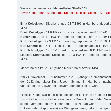
Weitere Stolpersteine in
Marienthaler Straße 145
:
Erwin Keibel
,
Hans Keibel
,
Ruth Keibel
,
Lieselotte Schmul
,
Kurt Sc
Erna Keibel,
geb. Silberberg, geb. 23.7.1896 in Hamburg, deporti
Minsk
Erwin Keibel,
geb. 11.6.1892 in Rostock, deportiert am 8.11.1941 
Hans Keibel,
geb. 7.7.1933 in Hamburg, deportiert am 18.11.1941
Ruth Keibel,
geb. 29.3.1924 in Hamburg, deportiert am 18.11.1941
Berl Schmul,
geb. 5.4.1941 in Hamburg, deportiert am 18.11.1941
Kurt Schmul,
geb. 17.1.1918 Berlin, deportiert am 18.11.1941 nac
Liselotte Schmul,
geb. Keibel, geb. 23.3.1921 in Hamburg, deporti
Minsk
Marienthaler Straße 143 (früher: Marienthaler Straße 145)
Am 24. November 1939 heirateten die 18-jährige Kaufmannstochte
der 21-jährige Maler Kurt Joseph Schmul in Hamburg, nach
unabhängigen Auswanderungsvorhaben gescheitert waren.
Liselotte Keibel war die älteste Tochter der jüdischen Eheleute Ern
Erwin Keibel. Erwin Keibel stammte aus Rostock. Sein Vater, Niss
seinen Vornamen in Ernst geändert. Ernst Nissan war am 19.11.1
Ückermünde (Vorpommern) zur Welt gekommen, hatte Rosa, geb. 