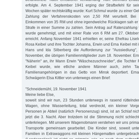
erfolgte. Am 4. September 1941 erging der Strafbefehl für se
Wochen später rechtskräftig wurde: Kurt Schmul wurde zu einer Ge
Zahlung der Verfahrenskosten von 2,50 RM verurteilt. Bei
Einkommen von 35 RM und ohne irgendwelche Rücklagen sah er s
Strafe in einer Summe zu zahlen. Sein Antrag auf Ratenzahlung
wurde genehmigt, und mit einer Rate von 6 RM am 27. Oktober
erreicht. Anfang November 1941 erhielten er, seine Ehefrau Lisel
Rosa Keibel und ihre Tochter Johanna, Erwin und Erna Keibel mit 
Hans und Ida Silberberg die Aufforderung zur "Aussiedlung",
November, die übrigen Familienmitglieder zum 18. November. Ern
"Näherin" an, ihr Mann Erwin "Wäschezuschneider", die Tochter R
Keibel wurde, wie etliche andere Männer auch, zehn Ta
Familienangehörigen in das Getto von Minsk deportiert. Erna
Schwägerin Elsa Kittler von unterwegs einen Brief:
"Schneidemühl, 19. November 1941
Meine liebe Else,
soweit sind wir nun, 23 Stunden unterwegs in rasend rüttelnde
Wagen, ohne Wasserleitung, total verdreckt, ein kleiner Vor
Personen je Abteil (natürlich Personenzug) sind, ist an Schlaf ni
jetzt die 3. Nacht. Aber trotzdem ist die Stimmung nicht schlech
unterkriegen. Mit unserem Wagenobmann verstehen wir uns prima,
Transporte gemeinsam gearbeitet. Die Kinder sind, soweit unte
Familien in Extrawaggons mit kleinen Hängematten untergebrach