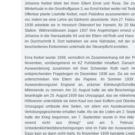
Johanna Keibel blieb bei ihren Eltern Ernst und Rosa. Sie 
Winterhude in die Groothoffgasse 3, wo Ernst Keibel weiter mit Text
Offenbar plante Liselotte Keibel, nach Palästina auszuwandern un
vor, indem sie eine Lehre als Gärtnerin absolvierte. Vom 27. Febr
1938 arbeitete sie in Hessisch Oldendorf bei Hameln, für 20 Mar
Station. Währenddessen zogen 1937 ihre Angehörigen erneut u
Johanna in die Hansastraße 64 und die Eltern mit Ruth und Hans
im Durchschnitt 8. Dort betrieben sie eine Nähstube, mit der 
bescheidenes Einkommen unterhalb der Steuerpflicht erzielten.
Erna Keibel wurde 1938, vermutlich im Zusammenhang mit der P
November, vorübergehend im KZ Fuhlsbüttel inhaftiert. Danach 
Auswanderung zusammen mit ihrer Schwester Ruth nach Holl
entsprechenden Fragebogen im Dezember 1938 aus. Da sie noch 
unterschrieben ihre Eltern die Papiere. Im Sommer 193
Auswanderungsziel England an, präziser Edinburgh/Schott
Mitreisende zu nennen. Am 10. August hatte sie alle Beschein
beantragte am 25. August 1939 das Umzugsgut, das sie mitnehme
Hilfsverein unterstützte sie beim Kauf von zwei Koffern und Oberbek
Umzugsgut umfasste drei Seiten, vor allem von Aussteuerwäsc
Verlobungsgeschenke erhalten hatte. Als sie die Listen am 2. Sep
hatte der Krieg begonnen, am 7. September wurde in ihre Akte
vorerst nicht aus (Krieg)" und am 5. Februar 
Unbedenklichkeitsbescheinigungen sind im Falle der Auswanderu
Dazu kam es dann nicht mehr. Im November 1939 heiratete Liselo