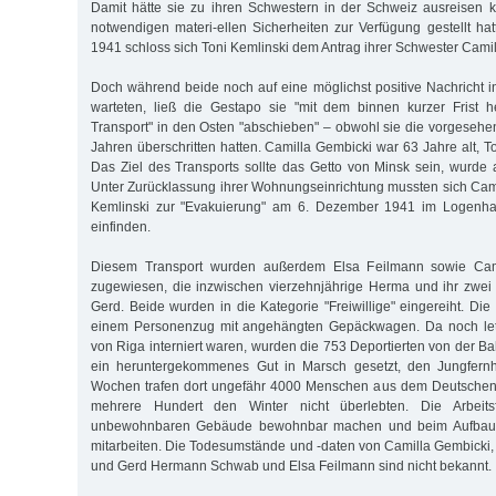
Damit hätte sie zu ihren Schwestern in der Schweiz ausreisen k
notwendigen materi-ellen Sicherheiten zur Verfügung gestellt h
1941 schloss sich Toni Kemlinski dem Antrag ihrer Schwester Camil
Doch während beide noch auf eine möglichst positive Nachricht i
warteten, ließ die Gestapo sie "mit dem binnen kurzer Frist h
Transport" in den Osten "abschieben" – obwohl sie die vorgesehe
Jahren überschritten hatten. Camilla Gembicki war 63 Jahre alt, T
Das Ziel des Transports sollte das Getto von Minsk sein, wurde 
Unter Zurücklassung ihrer Wohnungseinrichtung mussten sich Cam
Kemlinski zur "Evakuierung" am 6. Dezember 1941 im Logenh
einfinden.
Diesem Transport wurden außerdem Elsa Feilmann sowie Cam
zugewiesen, die inzwischen vierzehnjährige Herma und ihr zwei
Gerd. Beide wurden in die Kategorie "Freiwillige" eingereiht. Die 
einem Personenzug mit angehängten Gepäckwagen. Da noch lett
von Riga interniert waren, wurden die 753 Deportierten von der Ba
ein heruntergekommenes Gut in Marsch gesetzt, den Jungfernh
Wochen trafen dort ungefähr 4000 Menschen aus dem Deutschen
mehrere Hundert den Winter nicht überlebten. Die Arbeits
unbewohnbaren Gebäude bewohnbar machen und beim Aufbau d
mitarbeiten. Die Todesumstände und -daten von Camilla Gembicki,
und Gerd Hermann Schwab und Elsa Feilmann sind nicht bekannt.