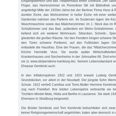
Eingangsbereich und das Treppenhaus einen Eindruck. Der Salon
Flügel, das Herrenzimmer im Florentiner Stil mit Bibliothek u
angefertigt Mitte der 1920er-Jahre bei der Berliner Firma Hess &
dunkler Eiche, das Wohnzimmer in heller Eiche mit einer weite
Garderobe nahmen das Parterre ein. Im Souterrain lagen die Kü
Waschmaschine sowie das Mädchenzimmer, im 1. Stock das im Rok
Schlafzimmer und das Bad, außerdem ein Wohn-Schlafzimmer, im
befand sich ein weiterer Wohnraum. Sitzecken, Schreib-, Spi
gliederten die großen Räume. Vor den Fenstern hingen schwere St
den Türen schwere Portieren, auf den Fußböden lagen Orie
entlastete die Hausfrau. Eine der Frauen, die das "Mädchenzimm
Köchin Henriette Voss. Sie wurde später Wirtschaftsleiteri
Krankenhauses und Siechenheims in der Johnsallee 68. Dort erinne
sie (s. www.stolpersteine-hamburg.de). Seinem Lebensstandard en
Ehepaar Gembicki auch.
In den Inflationsjahren 1922 und 1923 erwarb Ludwig Gemb
Grundstücken, vor allem in der Neustadt. Der jüngste Sohn Wern
Schule. 1922 verließ Camillas und Tonis Mutter Hermine Kemlin
zog nach Frankfurt. Ihre letzten Lebensjahre verbrachte sie b
Töchtern Mindel Meta, Hilda und Berthe in Lausanne. Sie starb 19
Ehemann in Straßburg beigesetzt.
Die Brüder Gembicki und Toni Kemlinski betrachteten sich zwar 
keiner Religionsgemeinschaft angehörten, traten aber dennoch in