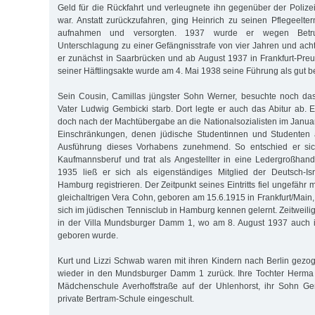
Geld für die Rückfahrt und verleugnete ihn gegenüber der Polizei
war. Anstatt zurückzufahren, ging Heinrich zu seinen Pflegeelte
aufnahmen und versorgten. 1937 wurde er wegen Betru
Unterschlagung zu einer Gefängnisstrafe von vier Jahren und acht
er zunächst in Saarbrücken und ab August 1937 in Frankfurt-Pre
seiner Häftlingsakte wurde am 4. Mai 1938 seine Führung als gut b
Sein Cousin, Camillas jüngster Sohn Werner, besuchte noch da
Vater Ludwig Gembicki starb. Dort legte er auch das Abitur ab. E
doch nach der Machtübergabe an die Nationalsozialisten im Janua
Einschränkungen, denen jüdische Studentinnen und Studenten 
Ausführung dieses Vorhabens zunehmend. So entschied er sich
Kaufmannsberuf und trat als Angestellter in eine Ledergroßhan
1935 ließ er sich als eigenständiges Mitglied der Deutsch-Is
Hamburg registrieren. Der Zeitpunkt seines Eintritts fiel ungefähr m
gleichaltrigen Vera Cohn, geboren am 15.6.1915 in Frankfurt/Main
sich im jüdischen Tennisclub in Hamburg kennen gelernt. Zeitweili
in der Villa Mundsburger Damm 1, wo am 8. August 1937 auch 
geboren wurde.
Kurt und Lizzi Schwab waren mit ihren Kindern nach Berlin gezo
wieder in den Mundsburger Damm 1 zurück. Ihre Tochter Herma
Mädchenschule Averhoffstraße auf der Uhlenhorst, ihr Sohn G
private Bertram-Schule eingeschult.