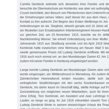
Camilla Gembicki widmete sich derweilen ihrer Familie und de
besuchte die Oberrealschule am Holstentor, war aber ein aufmüpfige
Cousin berichtete, den Besuch von Pferderennen dem Unterricht vo
die Ermahnungen seines Vaters, warf dieser ihn aus dem Haus, 
Kontakt zu ihm aufrecht. Der Beginn des Ersten Weltkriegs im Juli 
Anforderungen an sie. Siegfried, obwohl gerade erst 16 Jahre alt
als Musketier zum Ersatzbataillon Infanterieregiment Hessen-Ha
zur gleichen Zeit, am 25. November 1915, brachte sie ihr drit
Nachkömmling Werner. Sie erhielt Unterstützung von ihrer Mutter
Jahresende 1915 aus Straßburg anreiste und bis April 1918 blie
Kemlinski hatte inzwischen eine Wohnung am Neuen Wall 5 bez
zweite gemeinsame Praxis mit Ludwig Gembicki eröffnete. Mit de
1916 auch noch einmal um: an den Mundsburger Damm 42. Am 12
zudem mit seiner Familie in Hamburg eingebürgert worden.
Lange konnte Ludwig Gembicki am Mundsburger Damm aber nicht 
wurde eingezogen, als Militärzahnarzt in Merseburg. Als zudem di
Zahntechniker Heeresdienst leisten mussten, stellte sich 
vertraglichen Verpflichtungen mit den sechs Krankenkassen er
Gembicki, bis dahin kaum im Geschäft tätig, stellte Anträge auf Fr
Zurückstellung von möglichen neuen Mitarbeitern, auch für ihre
ohne Erfolg. Toni Kemlinski, ein Assistent und zwei Lehrlinge 
Laufen, so lange es ging. Im Juli 1918 erkrankten sowohl Toni a
Ludwig Gembicki führte in seinem dreiwöchigen Urlaub die Prax