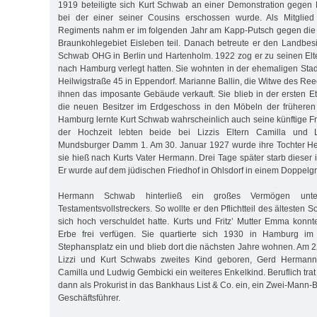
1919 beteiligte sich Kurt Schwab an einer Demonstration gegen
bei der einer seiner Cousins erschossen wurde. Als Mitglied e
Regiments nahm er im folgenden Jahr am Kapp-Putsch gegen die
Braunkohlegebiet Eisleben teil. Danach betreute er den Landbes
Schwab OHG in Berlin und Hartenholm. 1922 zog er zu seinen Elte
nach Hamburg verlegt hatten. Sie wohnten in der ehemaligen Stadtv
Heilwigstraße 45 in Eppendorf. Marianne Ballin, die Witwe des Reede
ihnen das imposante Gebäude verkauft. Sie blieb in der ersten
die neuen Besitzer im Erdgeschoss in den Möbeln der früheren 
Hamburg lernte Kurt Schwab wahrscheinlich auch seine künftige F
der Hochzeit lebten beide bei Lizzis Eltern Camilla und
Mundsburger Damm 1. Am 30. Januar 1927 wurde ihre Tochter H
sie hieß nach Kurts Vater Hermann. Drei Tage später starb dieser 
Er wurde auf dem jüdischen Friedhof in Ohlsdorf in einem Doppelgr
Hermann Schwab hinterließ ein großes Vermögen unte
Testamentsvollstreckers. So wollte er den Pflichtteil des ältesten S
sich hoch verschuldet hatte. Kurts und Fritz’ Mutter Emma konnt
Erbe frei verfügen. Sie quartierte sich 1930 in Hamburg i
Stephansplatz ein und blieb dort die nächsten Jahre wohnen. Am 
Lizzi und Kurt Schwabs zweites Kind geboren, Gerd Herman
Camilla und Ludwig Gembicki ein weiteres Enkelkind. Beruflich trat K
dann als Prokurist in das Bankhaus List & Co. ein, ein Zwei-Mann-Be
Geschäftsführer.