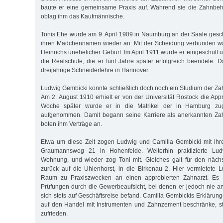
baute er eine gemeinsame Praxis auf. Während sie die Zahnbe
oblag ihm das Kaufmännische.
Tonis Ehe wurde am 9. April 1909 in Naumburg an der Saale ges
ihren Mädchennamen wieder an. Mit der Scheidung verbunden war
Heinrichs unehelicher Geburt. Im April 1911 wurde er eingeschult
die Realschule, die er fünf Jahre später erfolgreich beendete.
dreijährige Schneiderlehre in Hannover.
Ludwig Gembicki konnte schließlich doch noch ein Studium der Za
Am 2. August 1910 erhielt er von der Universität Rostock die App
Woche später wurde er in die Matrikel der in Hamburg zug
aufgenommen. Damit begann seine Karriere als anerkannten Za
boten ihm Verträge an.
Etwa um diese Zeit zogen Ludwig und Camilla Gembicki mit ihr
Graumannsweg 21 in Hohenfelde. Weiterhin praktizierte Lu
Wohnung, und wieder zog Toni mit. Gleiches galt für den näc
zurück auf die Uhlenhorst, in die Birkenau 2. Hier vermietete
Raum zu Praxiszwecken an einen approbierten Zahnarzt. Es w
Prüfungen durch die Gewerbeaufsicht, bei denen er jedoch nie an
sich stets auf Geschäftsreise befand. Camilla Gembickis Erklärun
auf den Handel mit Instrumenten und Zahnzement beschränke, ste
zufrieden.