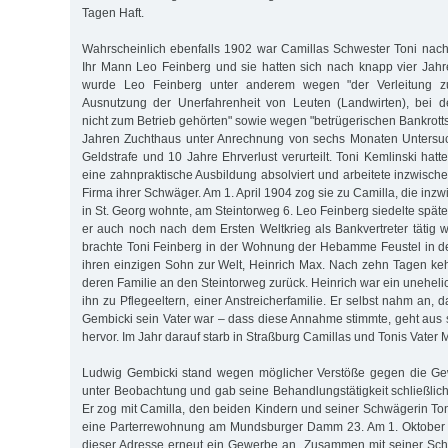
Tagen Haft.
Wahrscheinlich ebenfalls 1902 war Camillas Schwester Toni n
Ihr Mann Leo Feinberg und sie hatten sich nach knapp vier Jah
wurde Leo Feinberg unter anderem wegen "der Verleitung z
Ausnutzung der Unerfahrenheit von Leuten (Landwirten), bei 
nicht zum Betrieb gehörten" sowie wegen "betrügerischen Bankrotts"
Jahren Zuchthaus unter Anrechnung von sechs Monaten Untersu
Geldstrafe und 10 Jahre Ehrverlust verurteilt. Toni Kemlinski ha
eine zahnpraktische Ausbildung absolviert und arbeitete inzwischen
Firma ihrer Schwäger. Am 1. April 1904 zog sie zu Camilla, die inzw
in St. Georg wohnte, am Steintorweg 6. Leo Feinberg siedelte späte
er auch noch nach dem Ersten Weltkrieg als Bankvertreter tätig 
brachte Toni Feinberg in der Wohnung der Hebamme Feustel in 
ihren einzigen Sohn zur Welt, Heinrich Max. Nach zehn Tagen keh
deren Familie an den Steintorweg zurück. Heinrich war ein unehel
ihn zu Pflegeeltern, einer Anstreicherfamilie. Er selbst nahm an,
Gembicki sein Vater war – dass diese Annahme stimmte, geht aus 
hervor. Im Jahr darauf starb in Straßburg Camillas und Tonis Vater 
Ludwig Gembicki stand wegen möglicher Verstöße gegen die Ge
unter Beobachtung und gab seine Behandlungstätigkeit schließlich
Er zog mit Camilla, den beiden Kindern und seiner Schwägerin Ton
eine Parterrewohnung am Mundsburger Damm 23. Am 1. Oktober 
dieser Adresse erneut ein Gewerbe an. Zusammen mit seiner Sch