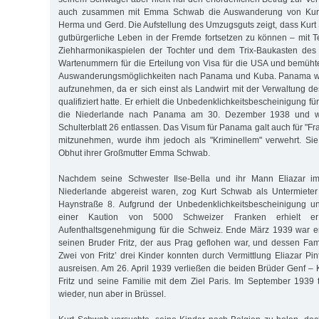
auch zusammen mit Emma Schwab die Auswanderung von Kurt
Herma und Gerd. Die Aufstellung des Umzugsguts zeigt, dass Kurt
gutbürgerliche Leben in der Fremde fortsetzen zu können – mit 
Ziehharmonikaspielen der Tochter und dem Trix-Baukasten des 
Wartenummern für die Erteilung von Visa für die USA und bemühte
Auswanderungsmöglichkeiten nach Panama und Kuba. Panama war
aufzunehmen, da er sich einst als Landwirt mit der Verwaltung d
qualifiziert hatte. Er erhielt die Unbedenklichkeitsbescheinigung f
die Niederlande nach Panama am 30. Dezember 1938 und w
Schulterblatt 26 entlassen. Das Visum für Panama galt auch für "F
mitzunehmen, wurde ihm jedoch als "Kriminellem" verwehrt. Sie
Obhut ihrer Großmutter Emma Schwab.
Nachdem seine Schwester Ilse-Bella und ihr Mann Eliazar i
Niederlande abgereist waren, zog Kurt Schwab als Untermieter
Haynstraße 8. Aufgrund der Unbedenklichkeitsbescheinigung u
einer Kaution von 5000 Schweizer Franken erhielt er
Aufenthaltsgenehmigung für die Schweiz. Ende März 1939 war er
seinen Bruder Fritz, der aus Prag geflohen war, und dessen Famil
Zwei von Fritz’ drei Kinder konnten durch Vermittlung Eliazar Pi
ausreisen. Am 26. April 1939 verließen die beiden Brüder Genf – 
Fritz und seine Familie mit dem Ziel Paris. Im September 1939 t
wieder, nun aber in Brüssel.