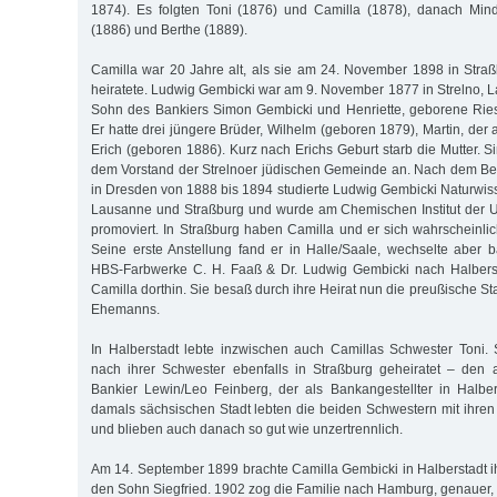
1874). Es folgten Toni (1876) und Camilla (1878), danach Mind
(1886) und Berthe (1889).
Camilla war 20 Jahre alt, als sie am 24. November 1898 in Str
heiratete. Ludwig Gembicki war am 9. November 1877 in Strelno, L
Sohn des Bankiers Simon Gembicki und Henriette, geborene Rie
Er hatte drei jüngere Brüder, Wilhelm (geboren 1879), Martin, der a
Erich (geboren 1886). Kurz nach Erichs Geburt starb die Mutter. 
dem Vorstand der Strelnoer jüdischen Gemeinde an. Nach dem 
in Dresden von 1888 bis 1894 studierte Ludwig Gembicki Naturwiss
Lausanne und Straßburg und wurde am Chemischen Institut der U
promoviert. In Straßburg haben Camilla und er sich wahrscheinli
Seine erste Anstellung fand er in Halle/Saale, wechselte aber b
HBS-Farbwerke C. H. Faaß & Dr. Ludwig Gembicki nach Halbers
Camilla dorthin. Sie besaß durch ihre Heirat nun die preußische St
Ehemanns.
In Halberstadt lebte inzwischen auch Camillas Schwester Toni.
nach ihrer Schwester ebenfalls in Straßburg geheiratet – den
Bankier Lewin/Leo Feinberg, der als Bankangestellter in Halbers
damals sächsischen Stadt lebten die beiden Schwestern mit ihr
und blieben auch danach so gut wie unzertrennlich.
Am 14. September 1899 brachte Camilla Gembicki in Halberstadt ih
den Sohn Siegfried. 1902 zog die Familie nach Hamburg, genauer,