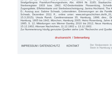
Strafgefängnis Frankfurt-Preungesheim, Abt. 409/4 Nr. 3165; Stadtarchiv
Sterberegister 1933 bzw. 1962; KZ-Gedenkstätte Flossenbürg, Schre
Zugangsliste, Effektenkarte und Sterbebescheinigung; Janina Hochland, The Ke
D.; Auszug aus: Sabine Schwab, Lebenslinien. Erinnerungen an die Famili
Schwab, Dezember 2011 ff., online unter: www.zeit-geschichten.de/th_01_v
15.3.2015); Ursula Randt, Carolinenstrasse 35, Hamburg, 1996; dies., D
Hamburg, 1805 bis 1942, München, Hamburg 2005; Heinz Rosenberg, Jahre d
1985, S. 12; Mitteilungen von Werner Gamby, 2010 bis 2012; Neue Hamburg
15.12.1902; Altonaer Nachrichten, 11.12.1902 u. 13.12.1902.
Zur Nummerierung häufig genutzter Quellen siehe Link "Recherche und Quelle
druckansicht
/
Seitenanfang
Der Stolperstein i
IMPRESSUM / DATENSCHUTZ
KONTAKT
Stein in Hamburg v