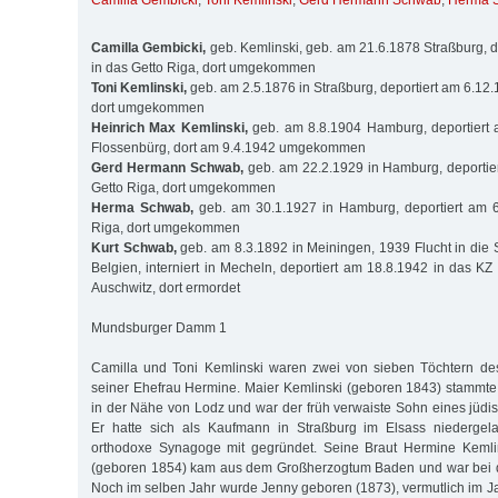
Camilla Gembicki
,
Toni Kemlinski
,
Gerd Hermann Schwab
,
Herma 
Camilla Gembicki,
geb. Kemlinski, geb. am 21.6.1878 Straßburg, d
in das Getto Riga, dort umgekommen
Toni Kemlinski,
geb. am 2.5.1876 in Straßburg, deportiert am 6.12.
dort umgekommen
Heinrich Max Kemlinski,
geb. am 8.8.1904 Hamburg, deportiert 
Flossenbürg, dort am 9.4.1942 umgekommen
Gerd Hermann Schwab,
geb. am 22.2.1929 in Hamburg, deportie
Getto Riga, dort umgekommen
Herma Schwab,
geb. am 30.1.1927 in Hamburg, deportiert am 6
Riga, dort umgekommen
Kurt Schwab,
geb. am 8.3.1892 in Meiningen, 1939 Flucht in die 
Belgien, interniert in Mecheln, deportiert am 18.8.1942 in das K
Auschwitz, dort ermordet
Mundsburger Damm 1
Camilla und Toni Kemlinski waren zwei von sieben Töchtern de
seiner Ehefrau Hermine. Maier Kemlinski (geboren 1843) stammte
in der Nähe von Lodz und war der früh verwaiste Sohn eines jüdis
Er hatte sich als Kaufmann in Straßburg im Elsass niedergel
orthodoxe Synagoge mit gegründet. Seine Braut Hermine Kemli
(geboren 1854) kam aus dem Großherzogtum Baden und war bei de
Noch im selben Jahr wurde Jenny geboren (1873), vermutlich im Ja