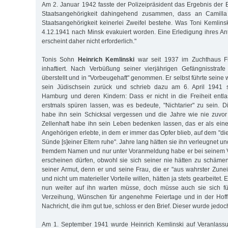
Am 2. Januar 1942 fasste der Polizeipräsident das Ergebnis der 
Staatsangehörigkeit dahingehend zusammen, dass an Camilla
Staatsangehörigkeit keinerlei Zweifel bestehe. Was Toni Kemlins
4.12.1941 nach Minsk evakuiert worden. Eine Erledigung ihres A
erscheint daher nicht erforderlich."
Tonis Sohn
Heinrich Kemlinski
war seit 1937 im Zuchthaus Fr
inhaftiert. Nach Verbüßung seiner vierjährigen Gefängnisstraf
überstellt und in "Vorbeugehaft" genommen. Er selbst führte seine w
sein Jüdischsein zurück und schrieb dazu am 6. April 1941 s
Hamburg und deren Kindern: Dass er nicht in die Freiheit entl
erstmals spüren lassen, was es bedeute, "Nichtarier" zu sein. D
habe ihn sein Schicksal vergessen und die Jahre wie nie zuvor 
Zellenhaft habe ihn sein Leben bedenken lassen, das er als ei
Angehörigen erlebte, in dem er immer das Opfer blieb, auf dem "d
Sünde [s]einer Eltern ruhe". Jahre lang hätten sie ihn verleugnet u
fremdem Namen und nur unter Voranmeldung habe er bei seinem V
erscheinen dürfen, obwohl sie sich seiner nie hätten zu schäme
seiner Armut, denn er und seine Frau, die er "aus wahrster Zune
und nicht um materieller Vorteile willen, hätten ja stets gearbeitet. 
nun weiter auf ihn warten müsse, doch müsse auch sie sich fü
Verzeihung, Wünschen für angenehme Feiertage und in der Hoff
Nachricht, die ihm gut tue, schloss er den Brief. Dieser wurde jedoch
Am 1. September 1941 wurde Heinrich Kemlinski auf Veranlassun