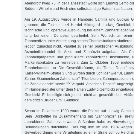
Abendrothsweg 75. In der Hansestadt wollte sich Ludwig Gembic
Brüdern Wilhelm und Erich eine selbstständige Existenz aufbauen.
Am 19. August 1903 wurde in Hamburg Camilla und Ludwig Ge
geboren, die Tochter Lizzi Harriet Hildegard. Ludwig Gembicki 
technische und operative Ausbildung bei einem Zahnarzt absolvie
lang bei einem Dentisten gearbeitet. Sein Wunsch, an einer 
Zahnmedizin unter Anrechnung seines Chemiestudiums studieren zu
jedoch zunächst nicht. Parallel zu seiner praktischen Ausbildun
Arzneimittelhandel für Ärzte und Zahnärzte aufgebaut. Als Ch
Zahnheilpräparate und produzierte zahnärztliche Instrumente
Markenfabrikaten zu vertreiben. Zum 1. Oktober 1903 meldet
Zahnbehandler an. Die Geschäftsräume, als "Dental-Depot" bez
Kaiser-Wilhelm-Straße 3 und wurden durch Schilder wie "Dr. Ludwi
Zähne. Gaumenloser Zahnersatz" "Plombieren, Zahnoperationen sch
für Zahnleidende" sowie "P. Vorpahl. American Dentist" angezeigt.
im Handelsregister unter dem Namen Ludwig Gembicki eingetrage
Gembicki. Er beteiligte sich jedoch nicht an geschäftlichen Ablä
dem dritten Bruder, Emil Gembicki.
Schon im Dezember 1903 wurde die Polizei auf Ludwig Gembick
Sein Doktortitel im Zusammenhang mit "Zahnpraxis" sei irref
approbierten Zahnarzt erwarte. Außerdem habe es Hinweise ge
Behandlungen durchführe. Das trug ihm im Mai 1904 wegen 
Gewerbeordnung eine Verurteilung zu einer Strafe von 50 Reichsm