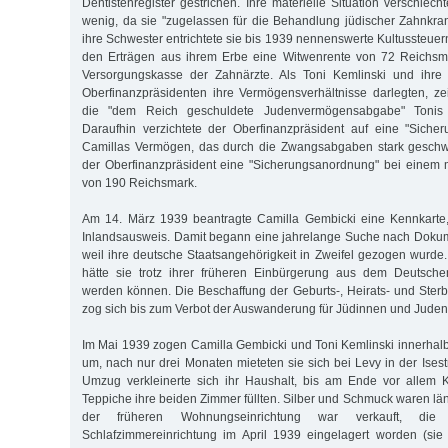
Dentistenregister gestrichen. Ihre materielle Situation verschlech
wenig, da sie "zugelassen für die Behandlung jüdischer Zahnkra
ihre Schwester entrichtete sie bis 1939 nennenswerte Kultussteue
den Erträgen aus ihrem Erbe eine Witwenrente von 72 Reichsm
Versorgungskasse der Zahnärzte. Als Toni Kemlinski und ihr
Oberfinanzpräsidenten ihre Vermögensverhältnisse darlegten, ze
die "dem Reich geschuldete Judenvermögensabgabe" Tonis 
Daraufhin verzichtete der Oberfinanzpräsident auf eine "Siche
Camillas Vermögen, das durch die Zwangsabgaben stark geschw
der Oberfinanzpräsident eine "Sicherungsanordnung" bei einem 
von 190 Reichsmark.
Am 14. März 1939 beantragte Camilla Gembicki eine Kennkarte, 
Inlandsausweis. Damit begann eine jahrelange Suche nach Dokum
weil ihre deutsche Staatsangehörigkeit in Zweifel gezogen wurde.
hätte sie trotz ihrer früheren Einbürgerung aus dem Deutsch
werden können. Die Beschaffung der Geburts-, Heirats- und Sterb
zog sich bis zum Verbot der Auswanderung für Jüdinnen und Juden
Im Mai 1939 zogen Camilla Gembicki und Toni Kemlinski innerhalb
um, nach nur drei Monaten mieteten sie sich bei Levy in der Ises
Umzug verkleinerte sich ihr Haushalt, bis am Ende vor allem
Teppiche ihre beiden Zimmer füllten. Silber und Schmuck waren längs
der früheren Wohnungseinrichtung war verkauft, di
Schlafzimmereinrichtung im April 1939 eingelagert worden (sie