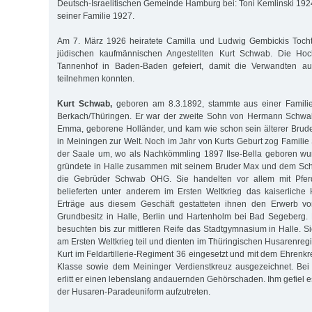
Deutsch-Israelitischen Gemeinde Hamburg bei: Toni Kemlinski 192
seiner Familie 1927.
Am 7. März 1926 heiratete Camilla und Ludwig Gembickis Tochte
jüdischen kaufmännischen Angestellten Kurt Schwab. Die Hoc
Tannenhof in Baden-Baden gefeiert, damit die Verwandten a
teilnehmen konnten.
Kurt Schwab,
geboren am 8.3.1892, stammte aus einer Familie
Berkach/Thüringen. Er war der zweite Sohn von Hermann Schwa
Emma, geborene Holländer, und kam wie schon sein älterer Brude
in Meiningen zur Welt. Noch im Jahr von Kurts Geburt zog Famili
der Saale um, wo als Nachkömmling 1897 Ilse-Bella geboren w
gründete in Halle zusammen mit seinem Bruder Max und dem Sch
die Gebrüder Schwab OHG. Sie handelten vor allem mit Pfe
belieferten unter anderem im Ersten Weltkrieg das kaiserliche
Erträge aus diesem Geschäft gestatteten ihnen den Erwerb von
Grundbesitz in Halle, Berlin und Hartenholm bei Bad Segeberg.
besuchten bis zur mittleren Reife das Stadtgymnasium in Halle. S
am Ersten Weltkrieg teil und dienten im Thüringischen Husarenreg
Kurt im Feldartillerie-Regiment 36 eingesetzt und mit dem Ehrenkr
Klasse sowie dem Meininger Verdienstkreuz ausgezeichnet. Bei e
erlitt er einen lebenslang andauernden Gehörschaden. Ihm gefiel es
der Husaren-Paradeuniform aufzutreten.