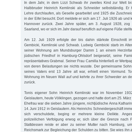
In dem Jahr, in dem Lizzi Schwab ihr zweites Kind zur Welt br
Halbbruder Heinrich Kemlinski als Schneider selbstständig. Er
Lehre durchlaufen, als Geselle gearbeitet und 1925 die Zuschneid
in der Eifel besucht. Dort meldete er sich am 17. Juli 1926 ab und 
Hannover zurück. Zwei Jahre später, am 3. August 1928, zog 
Saarland, wo er sich im Jahr darauf beruflich auf eigene Füße stellt
Am 12. Juli 1929 erfolgte der bis dahin stärkste Einschnitt 
Gembicki, Kemlinski und Schwab. Ludwig Gembicki starb im Alte
seiner Wohnung am Mundsburger Damm 1 an einem Herzinfark
jüdischen Friedhof in Hamburg-Ohlsdorf beigesetzt, seine Fami
repräsentatives Grabmal. Seiner Frau Camilla hinterließ er Wertp
von deren Belastungen sie nichts wusste. Der gemeinsame Sohn
seines Vaters erst 13 Jahre alt war, erhielt einen Vormund. T
Wohnung im Neuen Wall auf und kehrte zu ihrer Schwester an 
zurück.
Tonis eigener Sohn Heinrich Kemlinski war im November 193
Geislautern, heute Völklingen, gezogen und hatte dort am 25. März
Ehefrau war die sieben Jahre jüngere, nichtjüdische Anna Kathari
14. Juni 1912 in Geislautern. Als Heinrichs Schneidergeschäft immer
sich verschuldete, beging er mehrere kleine Delikte. Ange
polizeilichen Verfolgung erwog er, sich über die Grenze nach 
Stattdessen reiste er aber zu seiner Mutter nach Hamburg, u
Reichsmark zur Begleichung der Schulden zu bitten. Sie wies ihn 