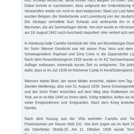
Kurt Schwab versuchte, seine Kinder nach Belgien zu holen, doc
Dabei konnte er nachweisen, dass aufgrund der Unterstützung 
Verwandten weder sie noch er dem belgischen Staat zur Last fall
wurden Belgien, die Niederlande und Luxemburg von der deutsch
Die Gestapo verhaftete Kurt Schwab und verbrachte ihn in d
Mechelen, die als Sammellager diente. Von dort wurde er mit eine
am 18. August 1942 nach Auschwitz deportiert. Hier verliert sich se
In Hamburg hatte Camilla Gembicki die Villa am Mundsburger Da
Ihr Sohn Werner Gembicki war mit seiner Frau Vera und dem 
Schwiegereltern Raphael und Erna Cohn in die Eppendorfer La
Nach dem Novemberpogrom 1938 wurde er im KZ Sachsenhausen i
Auflage entlassen, innerhalb kurzer Zeit zu emigrieren. Die jü
dafür, dass er im Juli 1939 im Kitchener Camp in Kent/Südenglan
Werners letzter Brief, der seine Mutter erreichte, datiert vom T
Zweiten Weltkriegs, also vom 31. August 1939. Seine Schwiegerelt
und der Sohn Peter erreichten auf dem Weg über Rotterdam 
York, wo er im Mai 1940 zu ihnen stieß. Völlig mittellos, teilten sie
vieler Emigrantinnen und Emigranten. Nach dem Krieg änderte
Gamby.
Nach dem Auszug aus der Villa wohnten Camilla und Ton
Praxisräumen am Neuen Wall 101. Von dort zogen sie im April 1
die Oderfelder Straße 25. Am 11. Oktober 1938 wurde Ton