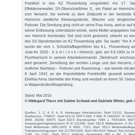
Frankfurt in das KZ Flossenbürg eingeliefert. Am 17. Se
Effektenverwalter, SS-Oberscharführer S., ein Paket an Heinrichs
zum Versand. Sie wohnte zu dem Zeitpunkt in der Isestraße 9
Heinrichs sämtliche Kleidungsstücke, Wäsche und dergleic
Pullover. Die Sendung ging nicht an seine Frau Anna, weil er auf 
seiner Entlassung unterstützen würde, seine Mutter angegeben ha
von Heinrich Kemlinskis Tod sind nicht gesichert, obwohl es e
des SS-Standortarztes im KZ Flossenbürg gibt. Sie lautet: "Am 9.
wurde der vom 1. Schutzhaftlagerführer des K.L. Flossenbürg an
Jude-Nr. 3020 - K e m l i n s k i Heinrich, geb. am 8.8.1904 zu 
Fluchtversuch in seinem Arbeitskommando ‚Steinbruch‘ erschoss
wird genannt: Zerreißung der rechten Lunge und des Herzens, i
restliche Nachlass – Pullover und Rasierzeug – war bereits mit d
8. April 1942, an die Kripoleitstelle Frankfurt/M. gesandt worde
Ehefrau Anna überlebte den Krieg und verstarb an ihrem 50. Gebur
in Walpershofen/Riegelsberg.
Stand: Mai 2016
© Hildegard Thevs mit Sabine Schwab und Gabriele Winter, geb.
Quellen: 1; 2; 4; 5; 6; 9; Hamburger Adressbücher; StaH 213-11 Staatsa
Strafsachen, 7798/37; StaH 314-15 OFP F 668, F 669, R 1940/627, R 1941/
3959, 28269, 40975; StaH 332-5 Standesämter 7096 u. 750/1929; 9607
Staatsangehörigkeitsaufsicht B III 131269; StaH 332-8 Meldewesen, A 24, 
StaH Meldekartei 1892-1925, K 6061, 7113; StaH 352-3 Medizinalkolleg
Todesbescheinigungen StA 21/750/1929; StaH 362-6/10 Talmud Tora Schule
1246, Sa 1247; StaH 552-1 Jüdische Gemeinden 992 e Bd. 3; Hessis