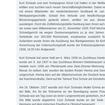
Kurt Schwab und sein Kompagnon Ernst List hatten in der Weltwir
erlitten und suchten nach neuen Geschäftsmöglichkeiten. Dabei v
mit einem Mitarbeiter der niederländischen Großbank M. van
Wertpapiergeschäfte. Sobald ihre Verluste und Verpflichtun
Börsenengagements gedeckt wären, wollten sie aus diese
aussteigen. Doch die Zollfahndungsstelle Hamburg kam ihnen auf d
sie sowie zwei Mittelsmänner am 21. November 1935. Fünf Wochen 
Schnellgericht sie wegen Devisenvergehens zu je drei Jahren
Geldstrafe von 300.000 Reichsmark, ersatzweise zusätzlich f
Außerdem wurde ihnen die Ausübung des Bankgewerbes für fünf 
Anrechnung der Untersuchungshaft wurde der Entlassungstermi
1938, 16.55 Uhr, festgesetzt.
Kurt Schwab trat seine Haft am 6. März 1936 im Zuchthaus Hamb
wurde am 9. Juli 1937 in das Zuchthaus Bremen-Oslebshausen üb
mietete noch 1936 am Pferdemarkt eine Zwei-Zimmer-Wohnung 
Monat. Im selben Jahr wurden die beiden Kinder Herma und Gerd
umgeschult. Herma kam auf die Mädchenschule der Deutsch-Israe
der Karolinenstraße, Gerd auf die Talmud Tora Schule am Grindelho
Am 16. Oktober 1937 wandte sich Kurt Schwabs Mutter Emma an d
der Bitte, ihn für die Teilnahme an der Beerdigung seiner Fra
Schwab war am Tag zuvor an einer Lungenembolie gestorben, im Al
Die Bitte wurde abgelehnt. Lizzi Schwab wurde an der Seite 
Hermann auf dem jüdischen Friedhof in Ohlsdorf beigesetzt.