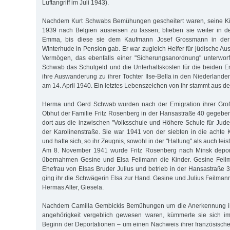
Luftangriff im Juli 1943).
Nachdem Kurt Schwabs Bemühungen gescheitert waren, seine K
1939 nach Belgien ausreisen zu lassen, blieben sie weiter in d
Emma, bis diese sie dem Kaufmann Josef Grossmann in der 
Winterhude in Pension gab. Er war zugleich Helfer für jüdische A
Vermögen, das ebenfalls einer "Sicherungsanordnung" unterworf
Schwab das Schulgeld und die Unterhaltskosten für die beiden Enk
ihre Auswanderung zu ihrer Tochter Ilse-Bella in den Niederland
am 14. April 1940. Ein letztes Lebenszeichen von ihr stammt aus d
Herma und Gerd Schwab wurden nach der Emigration ihrer Großm
Obhut der Familie Fritz Rosenberg in der Hansastraße 40 gegeb
dort aus die inzwischen "Volksschule und Höhere Schule für Jud
der Karolinenstraße. Sie war 1941 von der siebten in die achte 
und hatte sich, so ihr Zeugnis, sowohl in der "Haltung" als auch le
Am 8. November 1941 wurde Fritz Rosenberg nach Minsk deport
übernahmen Gesine und Elsa Feilmann die Kinder. Gesine Feilm
Ehefrau von Elsas Bruder Julius und betrieb in der Hansastraße 
ging ihr die Schwägerin Elsa zur Hand. Gesine und Julius Feilmann
Hermas Alter, Giesela.
Nachdem Camilla Gembickis Bemühungen um die Anerkennung ihr
angehörigkeit vergeblich gewesen waren, kümmerte sie sich i
Beginn der Deportationen – um einen Nachweis ihrer französische