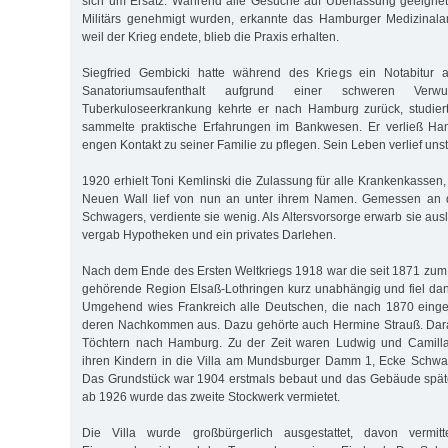
sich um Ersatz. Während alle Gesuche auf Überlassung geeignet
Militärs genehmigt wurden, erkannte das Hamburger Medizinala
weil der Krieg endete, blieb die Praxis erhalten.
Siegfried Gembicki hatte während des Kriegs ein Notabitur 
Sanatoriumsaufenthalt aufgrund einer schweren Ver
Tuberkuloseerkrankung kehrte er nach Hamburg zurück, studie
sammelte praktische Erfahrungen im Bankwesen. Er verließ Ha
engen Kontakt zu seiner Familie zu pflegen. Sein Leben verlief unst
1920 erhielt Toni Kemlinski die Zulassung für alle Krankenkassen
Neuen Wall lief von nun an unter ihrem Namen. Gemessen an
Schwagers, verdiente sie wenig. Als Altersvorsorge erwarb sie au
vergab Hypotheken und ein privates Darlehen.
Nach dem Ende des Ersten Weltkriegs 1918 war die seit 1871 zum
gehörende Region Elsaß-Lothringen kurz unabhängig und fiel da
Umgehend wies Frankreich alle Deutschen, die nach 1870 eing
deren Nachkommen aus. Dazu gehörte auch Hermine Strauß. Darau
Töchtern nach Hamburg. Zu der Zeit waren Ludwig und Camilla
ihren Kindern in die Villa am Mundsburger Damm 1, Ecke Schwan
Das Grundstück war 1904 erstmals bebaut und das Gebäude späte
ab 1926 wurde das zweite Stockwerk vermietet.
Die Villa wurde großbürgerlich ausgestattet, davon vermi