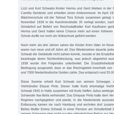
Lizzi und Kurt Schwabs Kinder Herma und Gerd blieben in der O
Camilla Gembicki und erhielten einen Amtsvormund. Im April 19
Mädchenschule mit der Talmud Tora Schule zusammen gelegt. Le
November 1939 in die Karolinenstraße 35 verlegt worden, na
Grindelhof auf Befehl von Reichsstatthalter Karl Kaufmann ge
Herma und Gerd hatten keine Chance mehr auf einen höheren S
Schule durfte nur noch als Volksschule geführt werden.
Nach mehr als drei Jahren sahen die Kinder ihren Vater im Nov
waren nun neun und elf Jahre alt. Das Wiedersehen dauerte jedoc
Schwab die Geldstrafe nicht zahlen konnte, musste er die Ersatzfrei
beantragte deren Nichtvollstreckung, was jedoch abgelehnt w
1938 wurde ihm Folgendes unterbreitet: Die Ersatzfreiheitss
Bedingung ausgesetzt, dass er das Reichsgebiet innerhalb von 
und 7000 Niederländische Gulden zahle. Das entsprach rund 55.00
Diese Summe erhielt Kurt Schwab von seinem Schwager, d
Viehhändler Eliazar Pinto. Dieser hatte Kurts ehemalige Vieh
Schwab OHG in Halle zusammen mit Kurts Neffen Julius weitergef
Schwester Ilse-Bella verheiratet. Das Ehepaar Pinto hatte dem Ve
Regimes nachgegeben und plante, in die Niederlande auszuwan
Entlassung kamen sie nach Hamburg und wohnten dort zusamme
Bellas Mutter Emma Schwab in einer Pension am Schulterblatt 26.
seinem Schwager aber nicht nur den erforderlichen Betrag zur Ver