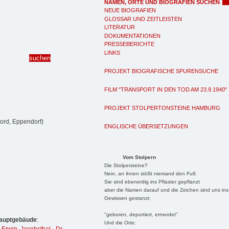
NAMEN, ORTE UND BIOGRAFIEN SUCHEN
NEUE BIOGRAFIEN
GLOSSAR UND ZEITLEISTEN
LITERATUR
DOKUMENTATIONEN
PRESSEBERICHTE
LINKS
PROJEKT BIOGRAFISCHE SPURENSUCHE
FILM "TRANSPORT IN DEN TOD AM 23.9.1940"
PROJEKT STOLPERTONSTEINE HAMBURG
ord, Eppendorf)
ENGLISCHE ÜBERSETZUNGEN
Vom Stolpern
Die Stolpersteine?
Nein, an ihnen stößt niemand den Fuß
Sie sind ebenerdig ins Pflaster gepflanzt
aber die Namen darauf und die Zeichen sind uns ins
Gewissen gestanzt:
"geboren, deportiert, ermordet"
Hauptgebäude
:
Und die Orte: