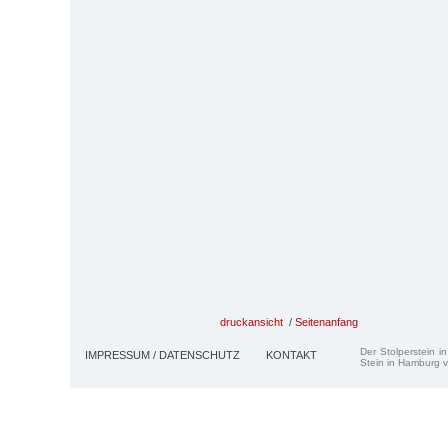
druckansicht
/
Seitenanfang
Der Stolperstein i
IMPRESSUM / DATENSCHUTZ
KONTAKT
Stein in Hamburg v