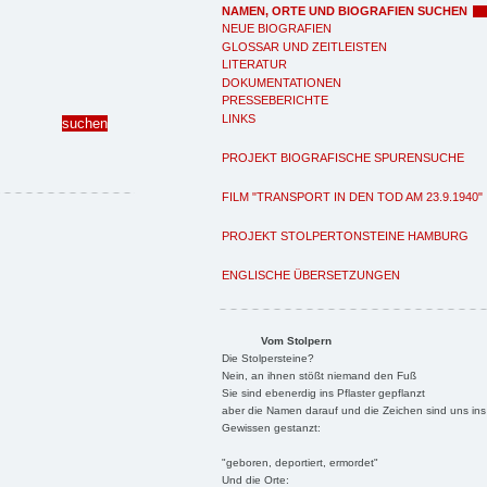
NAMEN, ORTE UND BIOGRAFIEN SUCHEN
NEUE BIOGRAFIEN
GLOSSAR UND ZEITLEISTEN
LITERATUR
DOKUMENTATIONEN
PRESSEBERICHTE
LINKS
PROJEKT BIOGRAFISCHE SPURENSUCHE
FILM "TRANSPORT IN DEN TOD AM 23.9.1940"
PROJEKT STOLPERTONSTEINE HAMBURG
ENGLISCHE ÜBERSETZUNGEN
Vom Stolpern
Die Stolpersteine?
Nein, an ihnen stößt niemand den Fuß
Sie sind ebenerdig ins Pflaster gepflanzt
aber die Namen darauf und die Zeichen sind uns ins
Gewissen gestanzt:
"geboren, deportiert, ermordet"
Und die Orte: