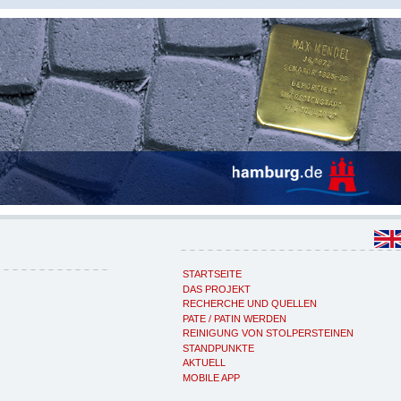
STARTSEITE
DAS PROJEKT
RECHERCHE UND QUELLEN
PATE / PATIN WERDEN
REINIGUNG VON STOLPERSTEINEN
STANDPUNKTE
AKTUELL
MOBILE APP