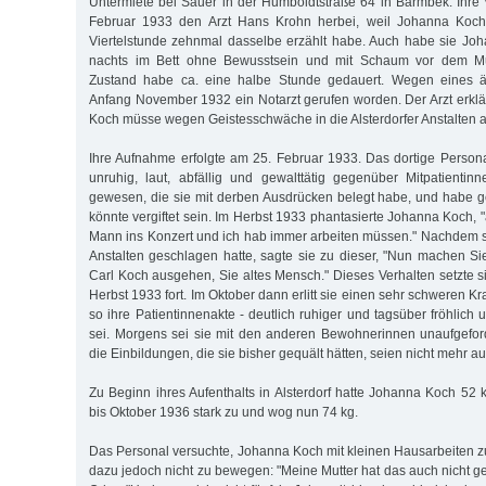
Untermiete bei Sauer in der Humboldtstraße 64 in Barmbek. Ihre V
Februar 1933 den Arzt Hans Krohn herbei, weil Johanna Koch 
Viertelstunde zehnmal dasselbe erzählt habe. Auch habe sie Jo
nachts im Bett ohne Bewusstsein und mit Schaum vor dem M
Zustand habe ca. eine halbe Stunde gedauert. Wegen eines äh
Anfang November 1932 ein Notarzt gerufen worden. Der Arzt erklä
Koch müsse wegen Geistesschwäche in die Alsterdorfer Anstalte
Ihre Aufnahme erfolgte am 25. Februar 1933. Das dortige Personal
unruhig, laut, abfällig und gewalttätig gegenüber Mitpatienti
gewesen, die sie mit derben Ausdrücken belegt habe, und habe gef
könnte vergiftet sein. Im Herbst 1933 phantasierte Johanna Koch,
Mann ins Konzert und ich hab immer arbeiten müssen." Nachdem si
Anstalten geschlagen hatte, sagte sie zu dieser, "Nun machen Sie
Carl Koch ausgehen, Sie altes Mensch." Dieses Verhalten setzte s
Herbst 1933 fort. Im Oktober dann erlitt sie einen sehr schweren K
so ihre Patientinnenakte - deutlich ruhiger und tagsüber fröhlic
sei. Morgens sei sie mit den anderen Bewohnerinnen unaufgefor
die Einbildungen, die sie bisher gequält hätten, seien nicht mehr au
Zu Beginn ihres Aufenthalts in Alsterdorf hatte Johanna Koch 5
bis Oktober 1936 stark zu und wog nun 74 kg.
Das Personal versuchte, Johanna Koch mit kleinen Hausarbeiten zu
dazu jedoch nicht zu bewegen: "Meine Mutter hat das auch nicht get