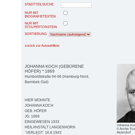
STADTTEILSUCHE
NUR MIT
BIOGRAFIETEXTEN
NUR MIT
STOLPERTONSTEIN
SORTIERUNG
zurück zur Auswahlliste
JOHANNA KOCH (GEBORENE
HÖFER) * 1869
Humboldtstraße 64-66 (Hamburg-Nord,
Barmbek-Süd)
HIER WOHNTE
JOHANNA KOCH
GEB. HÖFER
JG. 1869
EINGEWIESEN 1933
Johanna Ko
HEILANSTALT LANGENHORN
© Archiv Eva
Alsterdorf
´VERLEGT` 16.8.1943