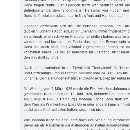
Bildhauer bezeichnete. Er genehmigte im März 1905, dass T
Koch tragen durfte. Carl Friedrich Koch war beruflich recht erf
Betriebsleiter bei dem renommierten Hersteller von Flügeln un
Sons mit Produktionsstätten u.a. in New York und Hamburg auf.
Dagegen entwickelte sich die Ehe zwischen Johanna und Carl 
glücklich. Johanna Koch soll, so ihr Ehemann, immer "hysterisch" 
sie erstmals einen schweren Krampfanfall erlitten haben, was sic
wiederholte und jeweils dazu führte, dass sie das Bewusstsein 
Koch soll auch stark dem Alkohol zugesprochen haben, so das
konstatiert wurde. Sie sei, so berichtete ihr Ehemann, nicht meh
den Haushalt zu führen.
Nach einem Aufenthalt in der Privatklinik "Rockwinkel" für "Ner
und Entziehungskuren in Bremen-Neuland vom 24. Juli 1925 bis 
Johanna Koch als "ungeheilt" mit der Diagnose "Epilepsie" entlasse
Mit Wirkung vom 4. März 1928 wurde die Ehe zwischen Johanna u
geschieden. Kurz darauf, am 12. Juni 1928, heiratete Carl Friedrich
am 2. August 1946 in Hamburg.) Johanna Kochs Sohn starb am 
dem Weg ins Krankenhaus Elim. Ob er oder andere Familienmitgli
zu Johanna Koch gehalten hatten, wissen wir nicht.
Wie Johanna Koch die fünf Jahre nach der Scheidung verbrachte, 
Bevor sie als Patientin in die Alsterdorfer Anstalten aufgenomme