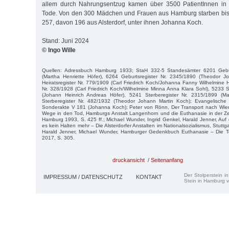
allem durch Nahrungsentzug kamen über 3500 PatientInnen in 
Tode. Von den 300 Mädchen und Frauen aus Hamburg starben bi
257, davon 196 aus Alsterdorf, unter ihnen Johanna Koch.
Stand: Juni 2024
© Ingo Wille
Quellen: Adressbuch Hamburg 1933; StaH 332-5 Standesämter 6201 Gebur
(Martha Henriette Höfer), 6264 Geburtsregister Nr. 2345/1890 (Theodor J
Heiratsregister Nr. 779/1909 (Carl Friedrich Koch/Johanna Fanny Wilhelmine H
Nr. 328/1928 (Carl Friedrich Koch/Wilhelmine Minna Anna Klara Sohl), 5233 S
(Johann Heinrich Andreas Höfer), 5241 Sterberegister Nr. 2315/1899 (Ma
Sterberegister Nr. 482/1932 (Theodor Johann Martin Koch); Evangelische St
Sonderakte V 181 (Johanna Koch); Peter von Rönn, Der Transport nach Wien,
Wege in den Tod, Hamburgs Anstalt Langenhorn und die Euthanasie in der Zei
Hamburg 1993, S. 425 ff.; Michael Wunder, Ingrid Genkel, Harald Jenner, Auf 
es kein Halten mehr – Die Alsterdorfer Anstalten im Nationalsozialismus, Stuttgar
Harald Jenner, Michael Wunder, Hamburger Gedenkbuch Euthanasie – Die 
2017, S. 305.
druckansicht
/
Seitenanfang
Der Stolperstein i
IMPRESSUM / DATENSCHUTZ
KONTAKT
Stein in Hamburg v