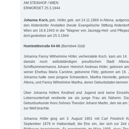
AM STEINHOF / WIEN
ERMORDET 25.3.1944
Johanna Koch,
geb. Höfer, geb. am 14.11.1869 in Altona, aufge
den Alsterdorfer Anstalten (heute Evangelische Stiftung Alsterdorf
Wien am 16.8.1943 in die "Wagner von Jauregg-Heil- und Pflegean
dort gestorben am 25.3.1944
Humboldtstraße 64-66
(Barmbek-Süd)
Johanna Fanny Wilhelmine Höfer, verheiratete Koch, kam am 14.
damals noch selbstständigen preußischen Stadt Alto
Schiffszimmermanns Johann Heinrich Andreas Höfer, geboren am
seiner Ehefrau Maria Caroline, geborene Filitz, geboren am 16. 
Johanna hatte zwei jüngere Schwestern, Martha Henriette, gebo
Altona, und Fanny Wilhelmine Martha, deren Geburtsdaten kennen w
Über Johanna Höfers Kindheit und Jugend sind keine Einzelheit
Lebensunterhalt verdiente sie als junge Frau als Näherin. Da
Geburtsurkunde ihres Sohnes Theodor Johann Martin, den sie am 1
zur Welt brachte.
Johanna Höfer ging am 3. August 1901 mit Carl Friedrich 
September 1876 in Halberstadt, die Ehe ein, der sich zur Zeit