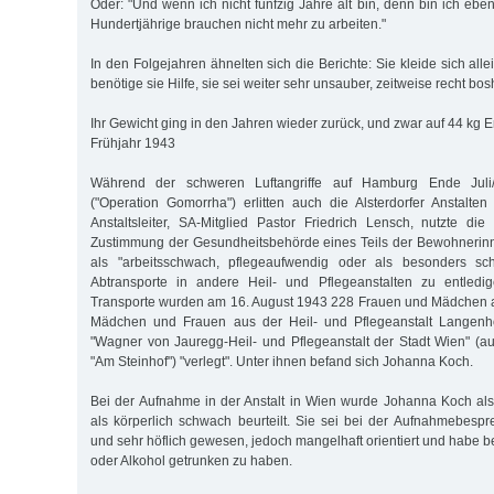
Oder: "Und wenn ich nicht fünfzig Jahre alt bin, denn bin ich ebe
Hundertjährige brauchen nicht mehr zu arbeiten."
In den Folgejahren ähnelten sich die Berichte: Sie kleide sich alle
benötige sie Hilfe, sie sei weiter sehr unsauber, zeitweise recht bos
Ihr Gewicht ging in den Jahren wieder zurück, und zwar auf 44 kg
Frühjahr 1943
Während der schweren Luftangriffe auf Hamburg Ende Juli
("Operation Gomorrha") erlitten auch die Alsterdorfer Anstalt
Anstaltsleiter, SA-Mitglied Pastor Friedrich Lensch, nutzte die
Zustimmung der Gesundheitsbehörde eines Teils der Bewohnerin
als "arbeitsschwach, pflegeaufwendig oder als besonders sch
Abtransporte in andere Heil- und Pflegeanstalten zu entledi
Transporte wurden am 16. August 1943 228 Frauen und Mädchen a
Mädchen und Frauen aus der Heil- und Pflegeanstalt Langenh
"Wagner von Jauregg-Heil- und Pflegeanstalt der Stadt Wien" (au
"Am Steinhof") "verlegt". Unter ihnen befand sich Johanna Koch.
Bei der Aufnahme in der Anstalt in Wien wurde Johanna Koch als r
als körperlich schwach beurteilt. Sie sei bei der Aufnahmebespre
und sehr höflich gewesen, jedoch mangelhaft orientiert und habe bes
oder Alkohol getrunken zu haben.