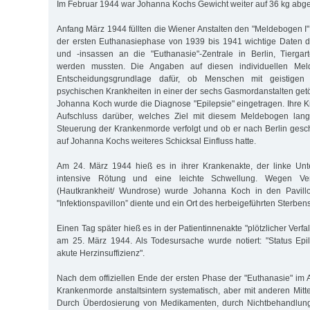
Im Februar 1944 war Johanna Kochs Gewicht weiter auf 36 kg abg
Anfang März 1944 füllten die Wiener Anstalten den "Meldebogen I
der ersten Euthanasiephase von 1939 bis 1941 wichtige Daten d
und -insassen an die "Euthanasie"-Zentrale in Berlin, Tiergar
werden mussten. Die Angaben auf diesen individuellen Mel
Entscheidungsgrundlage dafür, ob Menschen mit geistigen
psychischen Krankheiten in einer der sechs Gasmordanstalten getö
Johanna Koch wurde die Diagnose "Epilepsie" eingetragen. Ihre K
Aufschluss darüber, welches Ziel mit diesem Meldebogen lang
Steuerung der Krankenmorde verfolgt und ob er nach Berlin gesch
auf Johanna Kochs weiteres Schicksal Einfluss hatte.
Am 24. März 1944 hieß es in ihrer Krankenakte, der linke Unt
intensive Rötung und eine leichte Schwellung. Wegen Verd
(Hautkrankheit/ Wundrose) wurde Johanna Koch in den Pavillo
"Infektionspavillon” diente und ein Ort des herbeigeführten Sterben
Einen Tag später hieß es in der Patientinnenakte "plötzlicher Verfa
am 25. März 1944. Als Todesursache wurde notiert: "Status Epi
akute Herzinsuffizienz".
Nach dem offiziellen Ende der ersten Phase der "Euthanasie" im
Krankenmorde anstaltsintern systematisch, aber mit anderen Mitte
Durch Überdosierung von Medikamenten, durch Nichtbehandlung