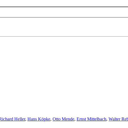
Richard Heller
,
Hans Köpke
,
Otto Mende
,
Ernst Mittelbach
,
Walter Re