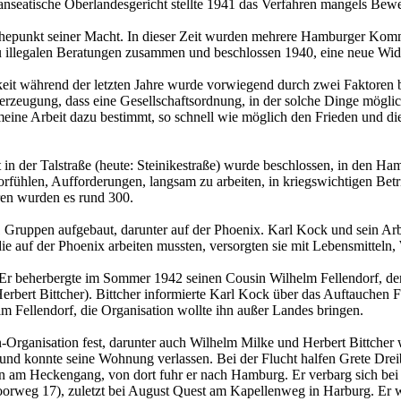
nseatische Oberlandesgericht stellte 1941 das Verfahren mangels Bewe
hepunkt seiner Macht. In dieser Zeit wurden mehrere Hamburger Kom
u illegalen Beratungen zusammen und beschlossen 1940, eine neue Wid
keit während der letzten Jahre wurde vorwiegend durch zwei Faktoren b
berzeugung, dass eine Gesellschaftsordnung, in der solche Dinge mögli
meine Arbeit dazu bestimmt, so schnell wie möglich den Frieden und 
n der Talstraße (heute: Steinikestraße) wurde beschlossen, in den H
rfühlen, Aufforderungen, langsam zu arbeiten, in kriegswichtigen Bet
ren wurden es rund 300.
ruppen aufgebaut, darunter auf der Phoenix. Karl Kock und sein Arbe
ie auf der Phoenix arbeiten mussten, versorgten sie mit Lebensmitte
. Er beherbergte im Sommer 1942 seinen Cousin Wilhelm Fellendorf, der 
bert Bittcher). Bittcher informierte Karl Kock über das Auftauchen Fe
lm Fellendorf, die Organisation wollte ihn außer Landes bringen.
n-Organisation fest, darunter auch Wilhelm Milke und Herbert Bittcher
 und konnte seine Wohnung verlassen. Bei der Flucht halfen Grete Drei
hn am Heckengang, von dort fuhr er nach Hamburg. Er verbarg sich be
eg 17), zuletzt bei August Quest am Kapellenweg in Harburg. Er wu