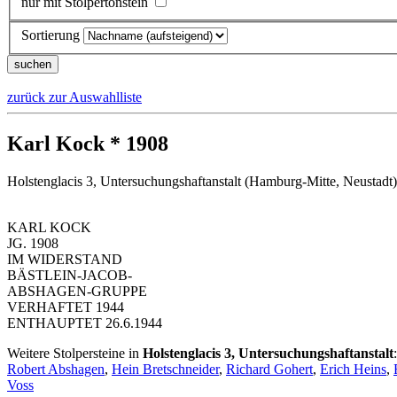
nur mit Stolpertonstein
Sortierung
zurück zur Auswahlliste
Karl Kock * 1908
Holstenglacis 3, Untersuchungshaftanstalt (Hamburg-Mitte, Neustadt)
KARL KOCK
JG. 1908
IM WIDERSTAND
BÄSTLEIN-JACOB-
ABSHAGEN-GRUPPE
VERHAFTET 1944
ENTHAUPTET 26.6.1944
Weitere Stolpersteine in
Holstenglacis 3, Untersuchungshaftanstalt
:
Robert Abshagen
,
Hein Bretschneider
,
Richard Gohert
,
Erich Heins
,
Voss