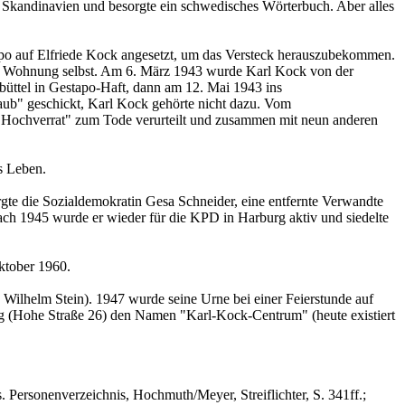
h Skandinavien und besorgte ein schwedisches Wörterbuch. Aber alles
o auf Elfriede Kock angesetzt, um das Ver­steck herauszubekommen.
n der Wohnung selbst. Am 6. März 1943 wurde Karl Kock von der
tel in Gestapo-Haft, dann am 12. Mai 1943 ins
aub" geschickt, Karl Kock gehörte nicht dazu. Vom
 Hochverrat" zum Tode verurteilt und zusammen mit neun anderen
s Leben.
te die Sozialdemokratin Gesa Schneider, eine entfernte Verwandte
ach 1945 wurde er wieder für die KPD in Harburg aktiv und siedelte
ktober 1960.
Wilhelm Stein). 1947 wurde seine Urne bei einer Feierstunde auf
 (Hohe Straße 26) den Namen "Karl-Kock-Centrum" (heute existiert
ersonenverzeichnis, Hochmuth/Meyer, Streiflichter, S. 341ff.;