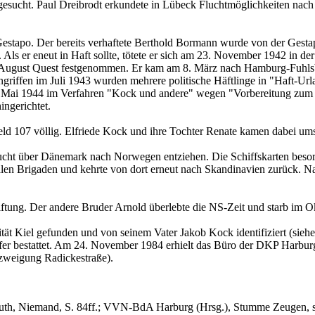
 gesucht. Paul Dreibrodt erkundete in Lübeck Fluchtmöglichkeiten nac
tapo. Der bereits verhaftete Berthold Bormann wurde von der Gestap
ht. Als er eneut in Haft sollte, tötete er sich am 23. November 1942 i
ugust Quest festgenommen. Er kam am 8. März nach Hamburg-Fuhlsbüt
iffen im Juli 1943 wurden mehrere politische Häftlinge in "Haft-Url
. Mai 1944 im Verfahren "Kock und andere" wegen "Vorbereitung zum
ngerichtet.
ld 107 völlig. Elfriede Kock und ihre Tochter Renate kamen dabei um
cht über Dänemark nach Norwegen entziehen. Die Schiffskarten besorg
alen Brigaden und kehrte von dort erneut nach Skandinavien zurück. N
ftung. Der andere Bruder Arnold überlebte die NS-Zeit und starb im O
t Kiel gefunden und von seinem Vater Jakob Kock identifiziert (siehe 
r bestattet. Am 24. November 1984 erhielt das Büro der DKP Harburg
bzweigung Radickestraße).
h, Niemand, S. 84ff.; VVN-BdA Harburg (Hrsg.), Stumme Zeugen, s. P