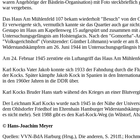
waren Angehörige der Bästlein-Organisation) mit Foto steckbrieflich
war vergebens.
Das Haus Am Mühlenfeld 107 bekam wiederholt "Besuch" von der Ges
Er verweigerte sich, vermutlich kannte sie das Quartier auch gar nic
Gestapo im Haus am Kapellenweg 15 aufgespürt und zusammen mit A
Untersuchungsgefängnis am Holstenglacis. Nach den "Gomorrha"-Angr
"Volksgerichtshof" (Vorsitzender: Günther Löhmann) wurde er am 8
Widerstandskämpfern am 26. Juni 1944 im Unter­su­chungsgefängnis hi
Am 24. Februar 1945 zerstörte ein Luftangriff das Haus Am Mühlenfe
Karl Kocks Vater Jakob konnte sich 1933 der Fahndung durch die Flu
der Kocks. Später kämpfte Jakob Kock in Spanien in den Internation
in den 1960er Jahren in die DDR über.
Karl Kocks Bruder Hans starb wähend des Krieges an einer Blutvergi
Der Leichnam Karl Kocks wurde nach 1945 in der Nähe der Universitä
dem Ohlsdorfer Friedhof im Ehrenhain Hamburger Widerstandskämpfe
es nicht mehr). Seit 1988 gibt es den Karl-Kock-Weg (in Wilstorf, A
© Hans-Joachim Meyer
Quellen: VVN-BdA Harburg (Hrsg.), Die anderen, S. 291ff.; Hochmut