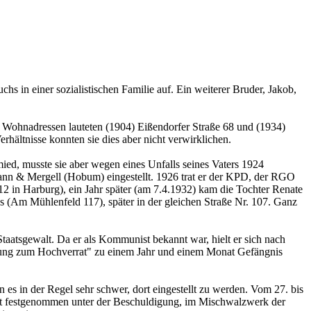
 in einer sozialistischen Familie auf. Ein weiterer Bruder, Jakob,
e Wohnadressen lauteten (1904) Eißendorfer Straße 68 und (1934)
hältnisse konnten sie dies aber nicht verwirklichen.
ied, musste sie aber wegen eines Unfalls seines Vaters 1924
ann & Mergell (Hobum) eingestellt. 1926 trat er der KPD, der RGO
12 in Harburg), ein Jahr später (am 7.4.1932) kam die Tochter Renate
s (Am Mühlenfeld 117), später in der gleichen Straße Nr. 107. Ganz
tsgewalt. Da er als Kommunist bekannt war, hielt er sich nach
itung zum Hochverrat" zu einem Jahr und einem Monat Gefängnis
s in der Regel sehr schwer, dort eingestellt zu werden. Vom 27. bis
eut festgenommen unter der Beschuldigung, im Mischwalzwerk der