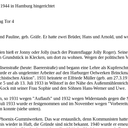
.1944 in Hamburg hingerichtet
g Tor 4
Pauline, geb. Gräfe. Er hatte zwei Brüder, Hans und Arnold, und wuchs
n hieß er Jonny oder Jolly (nach der Piratenflagge Jolly Roger). Sein
n Grundstück in Klecken, um dort zu wohnen. Wegen der politischen Ver
senstraße (heute: Baererstraße) und begann eine Lehre als Kupferschm
rde er als ungelernter Arbeiter auf den Harburger Oelwerken Brinckm
istischen Aktion". 1931 heiratete er Elfriede Müller (geb. am 27.3.19
 5 und ab 13. Juli 1933 in Wilstorf in der Nähe des Außenmühlenteich
 Kock mit seiner Frau Sophie und den Söhnen Hans-Werner und Uwe.
o 1931 wegen "Auflaufs" und 1932 wegen Widerstands gegen die Staa
 Im Juli 1933 wurde er festgenommen und im November wegen "Vorbere
n konnte (siehe unten).
 Phoenix-Gummiwerken. Das war erstaunlich, denn Kommunisten hatten e
is wieder in Haft, die Gründe sind nicht bekannt. 1940 wurde er ern