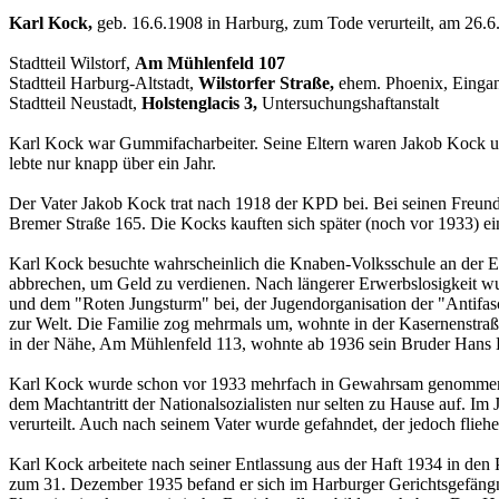
Karl Kock,
geb. 16.6.1908 in Harburg, zum Tode verurteilt, am 26.6
Stadtteil Wilstorf,
Am Mühlenfeld 107
Stadtteil Harburg-Altstadt,
Wilstorfer Straße,
ehem. Phoenix, Eingan
Stadtteil Neustadt,
Holstenglacis 3,
Untersuchungshaftanstalt
Karl Kock war Gummifacharbeiter. Seine Eltern waren Jakob Kock und 
lebte nur knapp über ein Jahr.
Der Vater Jakob Kock trat nach 1918 der KPD bei. Bei seinen Freunde
Bremer Straße 165. Die Kocks kauften sich später (noch vor 1933) ei
Karl Kock besuchte wahrscheinlich die Knaben-Volksschule an der Eli
abbrechen, um Geld zu verdienen. Nach längerer Erwerbslosigkeit wu
und dem "Roten Jungsturm" bei, der Jugendorganisation der "Antifasch
zur Welt. Die Familie zog mehrmals um, wohnte in der Kasernenstraße
in der Nähe, Am Mühlenfeld 113, wohnte ab 1936 sein Bruder Hans
Karl Kock wurde schon vor 1933 mehrfach in Gewahrsam genommen, s
dem Machtantritt der Nationalsozialisten nur selten zu Hause auf.
verurteilt. Auch nach seinem Vater wurde gefahndet, der jedoch fliehe
Karl Kock arbeitete nach seiner Entlassung aus der Haft 1934 in den
zum 31. Dezember 1935 befand er sich im Harburger Gerichtsgefängn