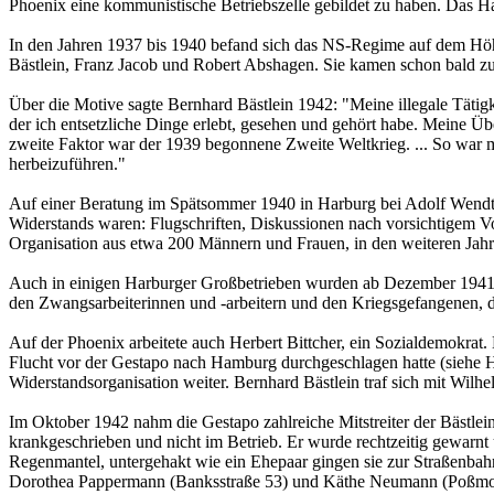
Phoenix eine kommunistische Betriebszelle gebildet zu haben. Das Ha
In den Jahren 1937 bis 1940 befand sich das NS-Regime auf dem Hö
Bästlein, Franz Jacob und Robert Abshagen. Sie kamen schon bald z
Über die Motive sagte Bernhard Bästlein 1942: "Meine illegale Tätig
der ich entsetzliche Dinge erlebt, gesehen und gehört habe. Meine Ü
zweite Faktor war der 1939 begonnene Zweite Weltkrieg. ... So war 
herbeizuführen."
Auf einer Beratung im Spätsommer 1940 in Harburg bei Adolf Wendt i
Widerstands waren: Flugschriften, Diskussionen nach vorsichtigem Vo
Organisation aus etwa 200 Männern und Frauen, in den weiteren Jah
Auch in einigen Harburger Großbetrieben wurden ab Dezember 1941 G
den Zwangsarbeiterinnen und -arbeitern und den Kriegsgefangenen, d
Auf der Phoenix arbeitete auch Herbert Bittcher, ein Sozialdemokrat
Flucht vor der Gestapo nach Hamburg durchgeschlagen hatte (siehe Her
Widerstandsorganisation weiter. Bernhard Bästlein traf sich mit Wilhe
Im Oktober 1942 nahm die Gestapo zahlreiche Mitstreiter der Bästlei
krankgeschrieben und nicht im Betrieb. Er wurde rechtzeitig gewarnt
Regenmantel, untergehakt wie ein Ehepaar gingen sie zur Straßenba
Dorothea Pappermann (Banksstraße 53) und Käthe Neumann (Poßmoorw