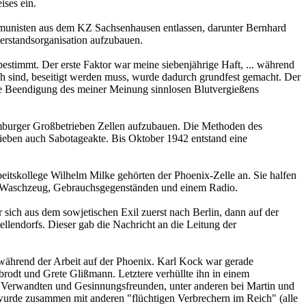
ises ein.
munisten aus dem KZ Sachsenhausen entlassen, darunter Bernhard
erstandsorganisation aufzubauen.
estimmt. Der erste Faktor war meine siebenjährige Haft, ... während
ch sind, beseitigt werden muss, wurde dadurch grundfest gemacht. Der
die Beendigung des meiner Meinung sinnlosen Blutvergießens
amburger Großbetrieben Zellen aufzubauen. Die Methoden des
rieben auch Sabotageakte. Bis Oktober 1942 entstand eine
itskollege Wilhelm Milke gehörten der Phoenix-Zelle an. Sie halfen
ln, Waschzeug, Gebrauchsgegenständen und einem Radio.
sich aus dem sowjetischen Exil zuerst nach Berlin, dann auf der
llendorfs. Dieser gab die Nachricht an die Leitung der
 während der Arbeit auf der Phoenix. Karl Kock war gerade
brodt und Grete Glißmann. Letztere verhüllte ihn in einem
i Verwandten und Gesinnungsfreunden, unter anderen bei Martin und
rde zusammen mit anderen "flüchtigen Verbrechern im Reich" (alle