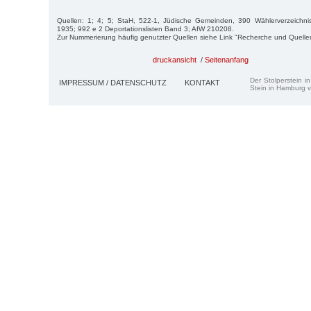
Quellen: 1; 4; 5; StaH, 522-1, Jüdische Gemeinden, 390 Wählerverzeichnis 
1935; 992 e 2 Deportationslisten Band 3; AfW 210208.
Zur Nummerierung häufig genutzter Quellen siehe Link "Recherche und Quelle
druckansicht
/
Seitenanfang
Der Stolperstein i
IMPRESSUM / DATENSCHUTZ
KONTAKT
Stein in Hamburg v