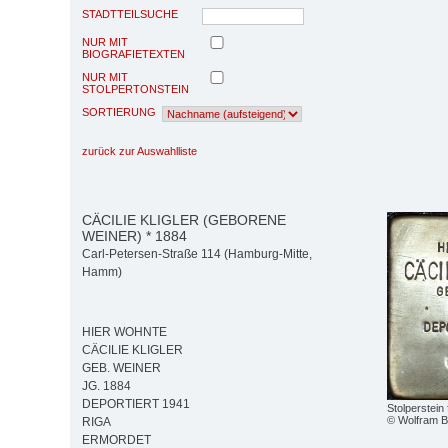
STADTTEILSUCHE
NUR MIT
BIOGRAFIETEXTEN
NUR MIT
STOLPERTONSTEIN
SORTIERUNG
zurück zur Auswahlliste
CÄCILIE KLIGLER (GEBORENE
WEINER) * 1884
Carl-Petersen-Straße 114 (Hamburg-Mitte,
Hamm)
HIER WOHNTE
CÄCILIE KLIGLER
GEB. WEINER
JG. 1884
DEPORTIERT 1941
Stolperstein 
© Wolfram 
RIGA
ERMORDET