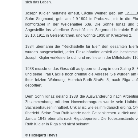
sich das Leben.
Joseph Kligler heiratete erneut, Cäcilie Weiner, geb. am 12.11.1
Sohn Siegmund, geb. am 1.9.1904 in Probuzna, mit in die Ehe
komfortabel in der Weidenallee 63a. Die Söhne Ignaz und 
Angestellte ins väterliche Geschäft ein. Siegmund heiratete Ru
28.10. 1911 in Gelsenkirchen, und wohnte 1930 im Kreuzweg 2.
1934 übernahm die "Reichsstelle für Eier" den gesamten Eierh
wurden ausgeschaltet, jeder Einzelhändler erhielt ein bestimmtes
Joseph Kligler verkleinerte sich und eröffnete in der Mittelstraße 1
1938 musste er das Geschäft aufgeben und zog in den Saling 8. 
und seine Frau Cäcilie noch dreimal die Adresse. Sie wurden a
ihrer letzten Wohnung, Heinrich-Barth-Straße 8, nach Riga au
deportiert.
Dem Sohn Ignaz gelang 1938 die Auswanderung nach Argentinie
Zusammenhang mit dem Novemberpogrom wurde sein Halbbr
Sachsenhausen inhaftiert. Unklar ist, wie es ihm danach erging. Of
überlebt. Seine Frau Ruth kehrte nach Gelsenkirchen zurück und
Januar 1942 ebenfalls nach Riga deportiert. Die Todesumstände v
Ruth Kligler in Riga sind nicht bekannt.
© Hildegard Thevs