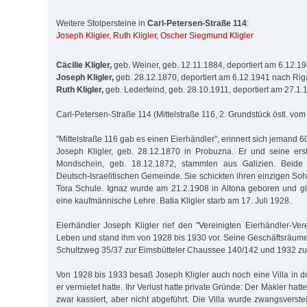
Weitere Stolpersteine in
Carl-Petersen-Straße 114
:
Joseph Kligler
,
Ruth Kligler
,
Oscher Siegmund Kligler
Cäcilie Kligler,
geb. Weiner, geb. 12.11.1884, deportiert am 6.12.1
Joseph Kligler,
geb. 28.12.1870, deportiert am 6.12.1941 nach Rig
Ruth Kligler,
geb. Lederfeind, geb. 28.10.1911, deportiert am 27.1
Carl-Petersen-Straße 114 (Mittelstraße 116, 2. Grundstück östl. vo
"Mittelstraße 116 gab es einen Eierhändler", erinnert sich jemand 6
Joseph Kligler, geb. 28.12.1870 in Probuzna. Er und seine ers
Mondschein, geb. 18.12.1872, stammten aus Galizien. Beide 
Deutsch-Israelitischen Gemeinde. Sie schickten ihren einzigen So
Tora Schule. Ignaz wurde am 21.2.1908 in Altona geboren und g
eine kaufmännische Lehre. Batia Kligler starb am 17. Juli 1928.
Eierhändler Joseph Kligler rief den "Vereinigten Eierhändler-Ver
Leben und stand ihm von 1928 bis 1930 vor. Seine Geschäftsräu
Schultzweg 35/37 zur Eimsbütteler Chaussee 140/142 und 1932 zur
Von 1928 bis 1933 besaß Joseph Kligler auch noch eine Villa in d
er vermietet hatte. Ihr Verlust hatte private Gründe: Der Makler ha
zwar kassiert, aber nicht abgeführt. Die Villa wurde zwangsverst