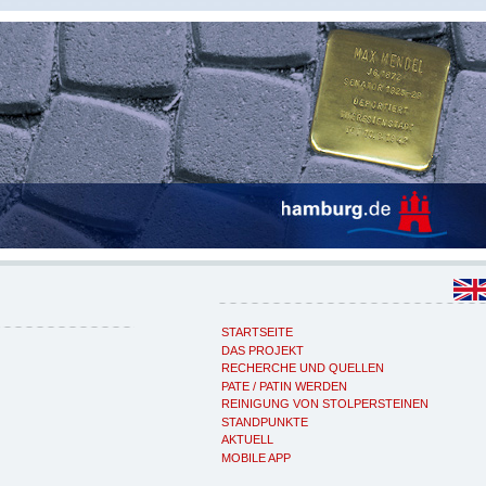
STARTSEITE
DAS PROJEKT
RECHERCHE UND QUELLEN
PATE / PATIN WERDEN
REINIGUNG VON STOLPERSTEINEN
STANDPUNKTE
AKTUELL
MOBILE APP