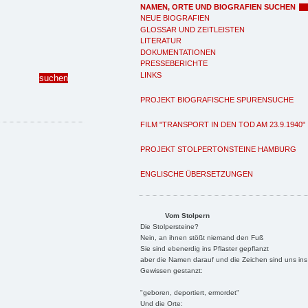
NAMEN, ORTE UND BIOGRAFIEN SUCHEN
NEUE BIOGRAFIEN
GLOSSAR UND ZEITLEISTEN
LITERATUR
DOKUMENTATIONEN
PRESSEBERICHTE
LINKS
PROJEKT BIOGRAFISCHE SPURENSUCHE
FILM "TRANSPORT IN DEN TOD AM 23.9.1940"
PROJEKT STOLPERTONSTEINE HAMBURG
ENGLISCHE ÜBERSETZUNGEN
Vom Stolpern
Die Stolpersteine?
Nein, an ihnen stößt niemand den Fuß
Sie sind ebenerdig ins Pflaster gepflanzt
aber die Namen darauf und die Zeichen sind uns ins
Gewissen gestanzt:
"geboren, deportiert, ermordet"
Und die Orte: