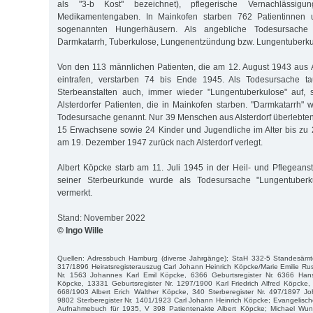
als "3-b Kost" bezeichnet), pflegerische Vernachlässigun
Medikamentengaben. In Mainkofen starben 762 Patientinnen 
sogenannten Hungerhäusern. Als angebliche Todesursache
Darmkatarrh, Tuberkulose, Lungenentzündung bzw. Lungentuberk
Von den 113 männlichen Patienten, die am 12. August 1943 aus A
eintrafen, verstarben 74 bis Ende 1945. Als Todesursache ta
Sterbeanstalten auch, immer wieder "Lungentuberkulose" auf, 
Alsterdorfer Patienten, die in Mainkofen starben. "Darmkatarrh" 
Todesursache genannt. Nur 39 Menschen aus Alsterdorf überlebte
15 Erwachsene sowie 24 Kinder und Jugendliche im Alter bis zu
am 19. Dezember 1947 zurück nach Alsterdorf verlegt.
Albert Köpcke starb am 11. Juli 1945 in der Heil- und Pflegeanst
seiner Sterbeurkunde wurde als Todesursache "Lungentuberku
vermerkt.
Stand: November 2022
© Ingo Wille
Quellen: Adressbuch Hamburg (diverse Jahrgänge); StaH 332-5 Standesämter
317/1896 Heiratsregisterauszug Carl Johann Heinrich Köpcke/Marie Emilie Ru
Nr. 1563 Johannes Karl Emil Köpcke, 6366 Geburtsregister Nr. 6366 Hans
Köpcke, 13331 Geburtsregister Nr. 1297/1900 Karl Friedrich Alfred Köpcke,
668/1903 Albert Erich Walther Köpcke, 340 Sterberegister Nr. 497/1897 J
9802 Sterberegister Nr. 1401/1923 Carl Johann Heinrich Köpcke; Evangelische 
Aufnahmebuch für 1935, V 398 Patientenakte Albert Köpcke; Michael Wund