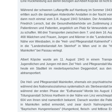
Eine Rückmeldung aus Berlin bezogen auf Albert Köpcke ist nicht b
Während der schweren Luftangriffe auf Hamburg im Sommer 1943
erlitten auch die damaligen Alsterdorfer Anstalten in der Nacht vo
dann noch einmal vom 3./4. August 1943 Schäden. Der Anstaltsleit
Friedrich Lensch, bat die Gesundheitsbehörde um Zustimmung 
Patientinnen und Patienten, angeblich um Platz für Verwundete
zu schaffen. Mit drei Transporten zwischen dem 7. und dem 16. A
468 Mädchen und Frauen, Jungen und Männer in die "Landesheilan
Nähe von Wiesbaden, in die "Heil- und Pflegeanstalt Kalmenhof" i
in die "Landesheilanstalt Am Steinhof" in Wien und in die "He
Mainkofen" bei Passau verlegt.
Albert Köpcke wurde am 11. August 1943 in einem Transpo
Jugendlichen und Jungen mit dem Ziel "Heil- und Pflegeanstalt Mai
heute ein Stadtteil im niederbayerischen Deggendorf, aus den 
abtransportiert.
Die Heil- und Pflegeanstalt Mainkofen, ehemals ein psychiatrisc
während des Nationalsozialismus systematisch als Sterbeanstalt b
während der ersten Phase der "Euthanasie"-Morde bis August 
Tötungsanstalt Schloss Hartheim in der Nähe von Linz verschleppt
604 von ihnen sind namentlich bekannt. Danach wurden die Pati
in Mainkofen selbst ermordet, und zwar durch Nahrungse
"Bayrischen Hungererlasses" (Hungerkost, fleisch- und fettlose E