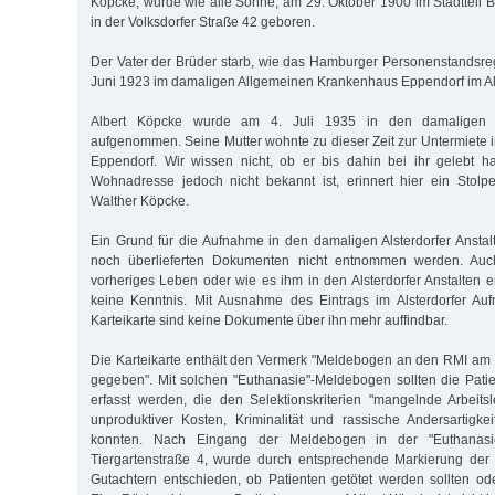
Köpcke, wurde wie alle Söhne, am 29. Oktober 1900 im Stadtteil
in der Volksdorfer Straße 42 geboren.
Der Vater der Brüder starb, wie das Hamburger Personenstandsreg
Juni 1923 im damaligen Allgemeinen Krankenhaus Eppendorf im Al
Albert Köpcke wurde am 4. Juli 1935 in den damaligen Als
aufgenommen. Seine Mutter wohnte zu dieser Zeit zur Untermiet
Eppendorf. Wir wissen nicht, ob er bis dahin bei ihr gelebt h
Wohnadresse jedoch nicht bekannt ist, erinnert hier ein Stolpe
Walther Köpcke.
Ein Grund für die Aufnahme in den damaligen Alsterdorfer Anst
noch überlieferten Dokumenten nicht entnommen werden. Auc
vorheriges Leben oder wie es ihm in den Alsterdorfer Anstalten e
keine Kenntnis. Mit Ausnahme des Eintrags im Alsterdorfer A
Karteikarte sind keine Dokumente über ihn mehr auffindbar.
Die Karteikarte enthält den Vermerk "Meldebogen an den RMI am 
gegeben". Mit solchen "Euthanasie"-Meldebogen sollten die Pati
erfasst werden, die den Selektionskriterien "mangelnde Arbeits
unproduktiver Kosten, Kriminalität und rassische Andersartigk
konnten. Nach Eingang der Meldebogen in der "Euthanasie"
Tiergartenstraße 4, wurde durch entsprechende Markierung de
Gutachtern entschieden, ob Patienten getötet werden sollten ode