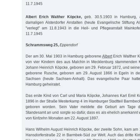
11.7.1945
Albert Erich Walther Köpcke,
geb. 30.5.1903 in Hamburg,
damaligen Alsterdorfer Anstalten (heute Evangelische Stiftung Al
"verlegt" am 11.8.1943 in die Heil- und Pflegeanstalt Mainkof
11.7.1945
Schrammsweg 25,
Eppendorf
Der am 30. Mai 1903 in Hamburg geborene
Albert
Erich Walther K
von vier Kindern des aus Malchin in Mecklenburg stammenden 
Johann Heinrich Köpcke, geboren am 29. Februar 1872, und seiner
geborene Rusche, geboren am 29. August 1866 in Egeln in der
Sachsen (heute Sachsen-Anhalt). Das evangelische Paar hatt
Hamburg geheiratet.
Das erste Kind von Carl und Maria Köpcke, Johannes Karl Emil 
1896 in der Straße Mesterkamp 4 im Hamburger Stadtteil Barmbe
geboren worden. Sein Vater meldete die Geburt am Tage d
Standesamt an und sorgte so dafür, dass es als ehelich anerkannt w
von fünfzehn Monaten am 22. August 1897.
Hans Wilhelm August Heinrich Köpcke, der zweite Sohn, kam am 
Hansdorferstraße 22 in Barmbek-Süd zur Welt. Auch das dritte Kind