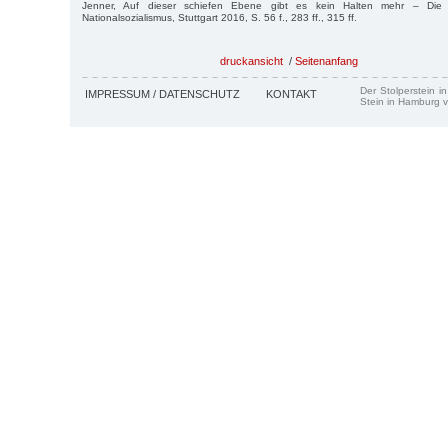
Jenner, Auf dieser schiefen Ebene gibt es kein Halten mehr – Die Al
Nationalsozialismus, Stuttgart 2016, S. 56 f., 283 ff., 315 ff.
druckansicht
/
Seitenanfang
Der Stolperstein i
IMPRESSUM / DATENSCHUTZ
KONTAKT
Stein in Hamburg v