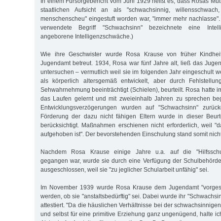
In einem Fürsorgebericht vom Juni 1929 heißt es, dass Rosas Mutt
staatlichen Aufsicht an als "schwachsinnig, willensschwach,
menschenscheu" eingestuft worden war, "immer mehr nachlasse".
verwendete Begriff "Schwachsinn" bezeichnete eine Intell
angeborene Intelligenzschwäche.)
Wie ihre Geschwister wurde Rosa Krause von früher Kindhe
Jugendamt betreut. 1934, Rosa war fünf Jahre alt, ließ das Jugen
untersuchen – vermutlich weil sie im folgenden Jahr eingeschult w
als körperlich altersgemäß entwickelt, aber durch Fehlstellu
Sehwahrnehmung beeinträchtigt (Schielen), beurteilt. Rosa hatte i
das Laufen gelernt und mit zweieinhalb Jahren zu sprechen beg
Entwicklungsverzögerungen wurden auf "Schwachsinn" zurückg
Förderung der dazu nicht fähigen Eltern wurde in dieser Beu
berücksichtigt. Maßnahmen erschienen nicht erforderlich, weil 
aufgehoben ist". Der bevorstehenden Einschulung stand somit nich
Nachdem Rosa Krause einige Jahre u.a. auf die "Hilfsschu
gegangen war, wurde sie durch eine Verfügung der Schulbehörd
ausgeschlossen, weil sie "zu jeglicher Schularbeit unfähig" sei.
Im November 1939 wurde Rosa Krause dem Jugendamt "vorgestell
werden, ob sie "anstaltsbedürftig" sei. Dabei wurde ihr "Schwachs
attestiert. "Da die häuslichen Verhältnisse bei der schwachsinnige
und selbst für eine primitive Erziehung ganz ungenügend, halte ic