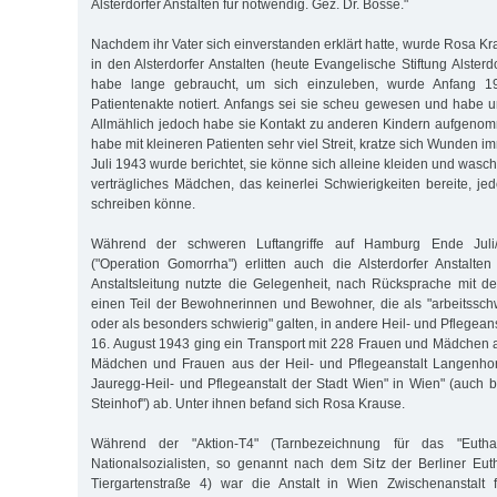
Alsterdorfer Anstalten für notwendig. Gez. Dr. Bosse."
Nachdem ihr Vater sich einverstanden erklärt hatte, wurde Rosa K
in den Alsterdorfer Anstalten (heute Evangelische Stiftung Alste
habe lange gebraucht, um sich einzuleben, wurde Anfang 1
Patientenakte notiert. Anfangs sei sie scheu gewesen und habe u
Allmählich jedoch habe sie Kontakt zu anderen Kindern aufgenom
habe mit kleineren Patienten sehr viel Streit, kratze sich Wunden i
Juli 1943 wurde berichtet, sie könne sich alleine kleiden und wasch
verträgliches Mädchen, das keinerlei Schwierigkeiten bereite, j
schreiben könne.
Während der schweren Luftangriffe auf Hamburg Ende Juli
("Operation Gomorrha") erlitten auch die Alsterdorfer Anstalt
Anstaltsleitung nutzte die Gelegenheit, nach Rücksprache mit 
einen Teil der Bewohnerinnen und Bewohner, die als "arbeitssc
oder als besonders schwierig" galten, in andere Heil- und Pflegean
16. August 1943 ging ein Transport mit 228 Frauen und Mädchen a
Mädchen und Frauen aus der Heil- und Pflegeanstalt Langenho
Jauregg-Heil- und Pflegeanstalt der Stadt Wien" in Wien" (auch b
Steinhof") ab. Unter ihnen befand sich Rosa Krause.
Während der "Aktion-T4" (Tarnbezeichnung für das "Eutha
Nationalsozialisten, so genannt nach dem Sitz der Berliner Eut
Tiergartenstraße 4) war die Anstalt in Wien Zwischenanstalt f