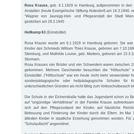
Rosa Krause,
geb. 6.1.1929 in Hamburg, aufgenommen in den d
Anstalten (heute Evangelische Stiftung Alsterdorf) am 16.3.1940, v
"Wagner von Jauregg-Heil- und Pflegeanstalt der Stadt Wien
gestorben am 29.3.1945
Hellkamp 63
(Eimsbüttel)
Rosa Krause wurde am 6.1.1929 in Hamburg geboren. Sie war 
Kinder des Schmieds William Thies Krause, geboren am 7.10.188
Steinburg, und Mathilde Louise, geb. Martens, geboren am 15.3.1
Stormarn.
Rosa Krauses vier Brüder und vier Schwestern waren zwischen 1
gekommen. Mehrere Geschwister besuchten die "Hilfsschule" i
Eimsbüttel. ("Hilfsschule" war ein heute nicht mehr verwendeter 
sonderpädagogische oder heilpädagogische Schulen für 
unterschiedlichen Gründen als nicht fähig zum Volksschulbesuch be
Die Schule in der Eichenstraße hatte das Jugendamt schon zu B
auf "ungünstige Verhältnisse" in der Familie Krause aufmerksa
sich auf den Pflegezustand der Kinder, auf häusliche Reinli
Betreuung und Förderung der Kinder durch die Eltern. Im Mai
ältesten Kinder in staatliche Erziehung genommen worden. Für 
"Schulaufsicht" angeordnet.