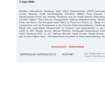
© Ingo Wille
Quellen: Adressbuch Hamburg; StaH 332-5 Standesämter 10005 Geburtsre
Louise Martens, 3193 Heiratsregister 247/1912 William Thies Krause/ 
Gemeinsames Archiv des Kreises Steinburg und der Stadt Itzehoe Geburtsreg
17/1881 William Thies Krause; Evangelische Stiftung Alsterdorf Archiv Son
Peter von Rönn, Der Transport nach Wien, in: Peter von Rönn u.a., Wege in
Langenhorn und die Euthanasie in der Zeit des Nationalsozialismus, Hamburg 
Häupl, Der organisierte Massenmord an Kindern und Jugendlichen in der
2008, S. 66f.; Harald Jenner, Michael Wunder, Hamburger Gedenkbuch Eut
1945, Hamburg 2017, S. 317. Michael Wunder, Ingrid Genkel, Harald Jenner,
gibt es kein Halten mehr – Die Alsterdorfer Anstalten im Nationalsozialismus, Stu
druckansicht
/
Seitenanfang
Der Stolperstein i
IMPRESSUM / DATENSCHUTZ
KONTAKT
Stein in Hamburg v