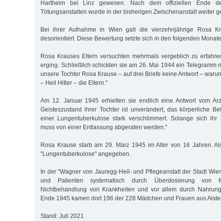
Hartheim bei Linz gewesen. Nach dem offiziellen Ende 
Tötungsanstalten wurde in der bisherigen Zwischenanstalt weiter g
Bei ihrer Aufnahme in Wien galt die vierzehnjährige Rosa K
desorientiert. Diese Bewertung setzte sich in den folgenden Monaten
Rosa Krauses Eltern versuchten mehrmals vergeblich zu erfahren
erging. Schließlich schickten sie am 26. Mai 1944 ein Telegramm
unsere Tochter Rosa Krause – auf drei Briefe keine Antwort – warum
– Heil Hitler – die Eltern."
Am 12. Januar 1945 erhielten sie endlich eine Antwort vom Arz
Geisteszustand ihrer Tochter ist unverändert, das körperliche Be
einer Lungentuberkulose stark verschlimmert. Solange sich ihr 
muss von einer Entlassung abgeraten werden."
Rosa Krause starb am 29. März 1945 im Alter von 16 Jahren. A
"Lungentuberkulose" angegeben.
In der "Wagner von Jauregg-Heil- und Pflegeanstalt der Stadt Wie
und Patienten systematisch durch Überdosierung von M
Nichtbehandlung von Krankheiten und vor allem durch Nahrung
Ende 1945 kamen dort 196 der 228 Mädchen und Frauen aus Alste
Stand: Juli 2021