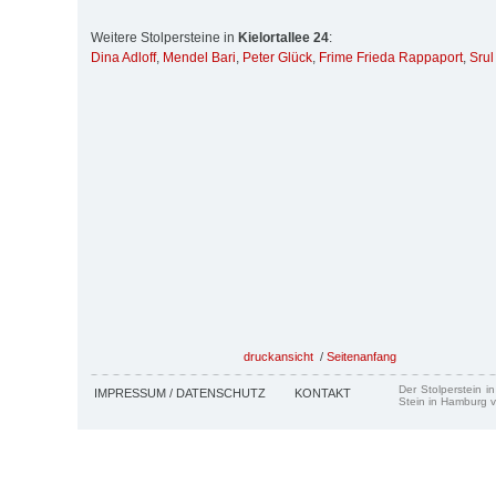
Weitere Stolpersteine in
Kielortallee 24
:
Dina Adloff
,
Mendel Bari
,
Peter Glück
,
Frime Frieda Rappaport
,
Srul
druckansicht
/
Seitenanfang
Der Stolperstein i
IMPRESSUM / DATENSCHUTZ
KONTAKT
Stein in Hamburg v