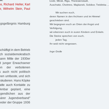
lt
:
Łódź, Minsk, Riga, Theresienstadt,
ns
,
Richard Heller
,
Karl
Auschwitz, Chelmno, Majdanek, Sobibor, Treblinka ..
e
,
Wilhelm Stein
,
Paul
Wir suchen euch,
deren Namen in den Archiven und im Himmel
geschrieben sind.
ungsgefängnis Hamburg
Wir begegnen euch an Orten der Angst und
Verfolgung,
wir erkennen euch in euren Kindern und Enkeln.
Die Steine sprechen von euch,
jeden Tag.
Ihr seid nicht vergessen.
häftigt in dem Betrieb
Inge Grolle
ch sozialdemokratisch
gann Mitte der 1930er
d junger Erwachsener
nen der verbotenen
 auch nicht politisch
nen umfasste, und sich
iskutieren. Hans Köpke
atte auch Kontakte zu
enbar geplant, eine
ugendlichen aus der
närer Jugendverband"
lieder der Gruppe 1936