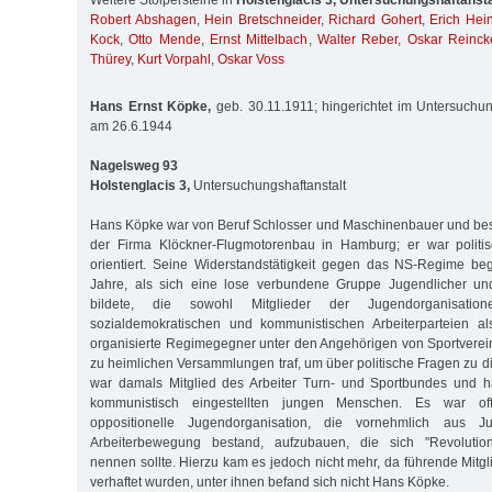
Weitere Stolpersteine in
Holstenglacis 3, Untersuchungshaftansta
Robert Abshagen
,
Hein Bretschneider
,
Richard Gohert
,
Erich Hei
Kock
,
Otto Mende
,
Ernst Mittelbach
,
Walter Reber
,
Oskar Reinck
Thürey
,
Kurt Vorpahl
,
Oskar Voss
Hans Ernst Köpke,
geb. 30.11.1911; hingerichtet im Untersuch
am 26.6.1944
Nagelsweg 93
Holstenglacis 3,
Untersuchungshaftanstalt
Hans Köpke war von Beruf Schlosser und Maschinenbauer und besc
der Firma Klöckner-Flugmotorenbau in Hamburg; er war politis
orientiert. Seine Widerstandstätigkeit gegen das NS-Regime be
Jahre, als sich eine lose verbundene Gruppe Jugendlicher un
bildete, die sowohl Mitglieder der Jugendorganisatio
sozialdemokratischen und kommunistischen Arbeiterparteien als
organisierte Regimegegner unter den Angehörigen von Sportverei
zu heimlichen Versammlungen traf, um über politische Fragen zu d
war damals Mitglied des Arbeiter Turn- und Sportbundes und h
kommunistisch eingestellten jungen Menschen. Es war off
oppositionelle Jugendorganisation, die vornehmlich aus J
Arbeiterbewegung bestand, aufzubauen, die sich "Revolutio
nennen sollte. Hierzu kam es jedoch nicht mehr, da führende Mitg
verhaftet wurden, unter ihnen befand sich nicht Hans Köpke.