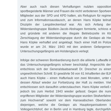
Aber auch nach diesen Verhaftungen nutzten oppositione
sportbegeisterte Männer und Frauen die nicht verbotenen Sportvere
Mitglieder aus der SPD und KPD hatten, als Refugium für regime
und zum Informationsaustausch, an denen Hans Köpke teilnah
Disziplin der Langstreckenlauf war. Als sich Anfang d
Widerstandsgruppe Bästlein-Jacob-Abshagen formierte, schloss er
und gründete mit anderen die illegale Betriebszelle im Kl
Zerschlagung der Widerstandsgruppe durch die Gestapo ab He
Hans Köpke verhaftet und angeklagt. Nach einer Haft im Polize
wurde er am 24. März 1943 mit den anderen Gefangenen
Untersuchungsgefängnis am Holstenglacis verlegt.
Infolge der schweren Bombardierung durch die alliierte Luftwaff
das Untersuchungsgefängnis schwer beschädigt. Angesichts der 
entschloss sich der Generalstaatsanwalt Dr. Drescher zu ein
ungewöhnlichen Schritt: Er gewährte 56 von 61 Inhaftierten der B
auch Hans Köpke – einen Hafturlaub von zwei Monaten, unter d
dessen Ablauf wieder zur Fort­setzung der Haft zu melden. Vie
entschlossen sich daraufhin unterzutauchen. Hans Köpke verlie
jedoch bis zum Herbst 1943 wieder gefasst. Gegen die nunm
ergriffenen Mitglieder der Widerstandsgruppe wurden Strafverfahr
zum Hochverrat" sowohl vor dem Hanseatischen Oberlandesg
diejenigen, welche die Gestapo als Hauptorganisatoren b
Volksgerichtshof, der in Berlin und in Hamburg tagte, durchgef