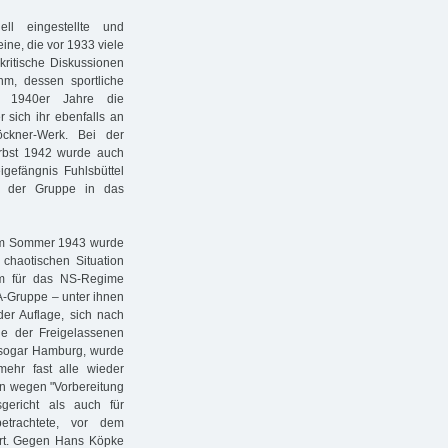
ll eingestellte und
ine, die vor 1933 viele
kritische Diskussionen
m, dessen sportliche
er 1940er Jahre die
 sich ihr ebenfalls an
öckner-Werk. Bei der
rbst 1942 wurde auch
igefängnis Fuhlsbüttel
 der Gruppe in das
e im Sommer 1943 wurde
chaotischen Situation
em für das NS-Regime
JA-Gruppe – unter ihnen
er Auflage, sich nach
le der Freigelassenen
ß sogar Hamburg, wurde
ehr fast alle wieder
en wegen "Vorbereitung
ericht als auch für
etrachtete, vor dem
ührt. Gegen Hans Köpke