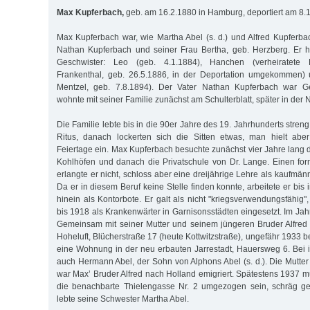
Max Kupferbach,
geb. am 16.2.1880 in Hamburg, deportiert am 8.
Max Kupferbach war, wie Martha Abel (s. d.) und Alfred Kupferbac
Nathan Kupferbach und seiner Frau Bertha, geb. Herzberg. Er h
Geschwister: Leo (geb. 4.1.1884), Hanchen (verheiratete 
Frankenthal, geb. 26.5.1886, in der Deportation umgekommen) u
Mentzel, geb. 7.8.1894). Der Vater Nathan Kupferbach war Ge
wohnte mit seiner Familie zunächst am Schulterblatt, später in der 
Die Familie lebte bis in die 90er Jahre des 19. Jahrhunderts str
Ritus, danach lockerten sich die Sitten etwas, man hielt aber
Feiertage ein. Max Kupferbach besuchte zunächst vier Jahre lang 
Kohlhöfen und danach die Privatschule von Dr. Lange. Einen fo
erlangte er nicht, schloss aber eine dreijährige Lehre als kaufmänn
Da er in diesem Beruf keine Stelle finden konnte, arbeitete er bis 
hinein als Kontorbote. Er galt als nicht "kriegsverwendungsfähig
bis 1918 als Krankenwärter in Garnisonsstädten eingesetzt. Im Jahr
Gemeinsam mit seiner Mutter und seinem jüngeren Bruder Alfred z
Hoheluft, Blücherstraße 17 (heute Kottwitzstraße), ungefähr 1933
eine Wohnung in der neu erbauten Jarrestadt, Hauersweg 6. Bei
auch Hermann Abel, der Sohn von Alphons Abel (s. d.). Die Mutter
war Max’ Bruder Alfred nach Holland emigriert. Spätestens 1937 
die benachbarte Thielengasse Nr. 2 umgezogen sein, schräg geg
lebte seine Schwester Martha Abel.