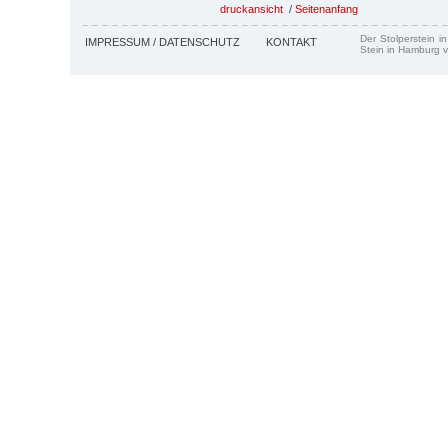
druckansicht
/
Seitenanfang
Der Stolperstein i
IMPRESSUM / DATENSCHUTZ
KONTAKT
Stein in Hamburg v