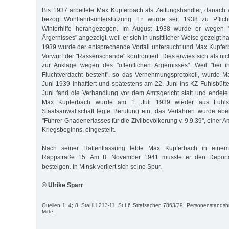
Bis 1937 arbeitete Max Kupferbach als Zeitungshändler, danach
bezog Wohlfahrtsunterstützung. Er wurde seit 1938 zu Pflich
Winterhilfe herangezogen. Im August 1938 wurde er wegen "E
Ärgernisses" angezeigt, weil er sich in unsittlicher Weise gezeigt ha
1939 wurde der entsprechende Vorfall untersucht und Max Kupfe
Vorwurf der "Rassenschande" konfrontiert. Dies erwies sich als nic
zur Anklage wegen des "öffentlichen Ärgernisses". Weil "bei 
Fluchtverdacht besteht", so das Vernehmungsprotokoll, wurde 
Juni 1939 inhaftiert und spätestens am 22. Juni ins KZ Fuhlsbütt
Juni fand die Verhandlung vor dem Amtsgericht statt und endete
Max Kupferbach wurde am 1. Juli 1939 wieder aus Fuhlsbü
Staatsanwaltschaft legte Berufung ein, das Verfahren wurde ab
"Führer-Gnadenerlasses für die Zivilbevölkerung v. 9.9.39", einer 
Kriegsbeginns, eingestellt.
Nach seiner Haftentlassung lebte Max Kupferbach in einem
Rappstraße 15. Am 8. November 1941 musste er den Deporta
besteigen. In Minsk verliert sich seine Spur.
© Ulrike Sparr
Quellen 1; 4; 8; StaHH 213-11, St.L6 Strafsachen 7863/39; Personenstand
Mitte.