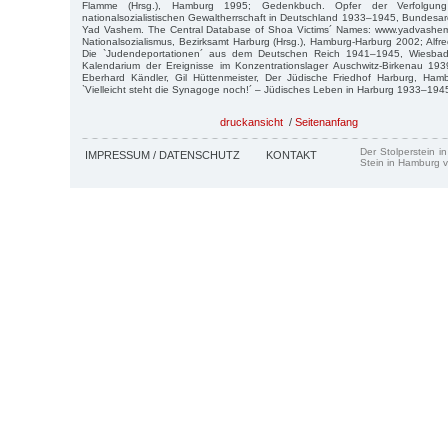
Flamme (Hrsg.), Hamburg 1995; Gedenkbuch. Opfer der Verfolgun
nationalsozialistischen Gewaltherrschaft in Deutschland 1933–1945, Bundesarc
Yad Vashem. The Central Database of Shoa Victims´ Names: www.yadvashem
Nationalsozialismus, Bezirksamt Harburg (Hrsg.), Hamburg-Harburg 2002; Alfre
Die `Judendeportationen´ aus dem Deutschen Reich 1941–1945, Wiesba
Kalendarium der Ereignisse im Konzentrationslager Auschwitz-Birkenau 1
Eberhard Kändler, Gil Hüttenmeister, Der Jüdische Friedhof Harburg, Ham
`Vielleicht steht die Synagoge noch!´ – Jüdisches Leben in Harburg 1933–194
druckansicht
/
Seitenanfang
Der Stolperstein i
IMPRESSUM / DATENSCHUTZ
KONTAKT
Stein in Hamburg v