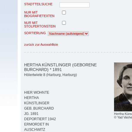
STADTTEILSUCHE
NUR MIT
BIOGRAFIETEXTEN
NUR MIT
STOLPERTONSTEIN
SORTIERUNG
zurück zur Auswahlliste
HERTHA KÜNSTLINGER (GEBORENE
BURCHARD) * 1891
Hölertwiete 8 (Harburg, Harburg)
HIER WOHNTE
HERTHA
KÜNSTLINGER
GEB. BURCHARD
JG. 1891
Hertha Künst
© Yad Vash
DEPORTIERT 1942
ERMORDET IN
AUSCHWITZ