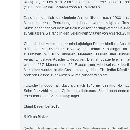
wenig sagen. Fest steht zumindest, dass ihre zwei Kinder Hanna
(*30.5.1925) in der Spreemetropole aufwuchsen.
Dass der staatlich sanktionierte Antisemitismus nach 1933 auc
Mutter als reale Bedrohung empfunden wurde, zeigt die Tat
Künstlinger noch vor dem offiziellen Auswanderungsverbot für Jud
zu verlassen. Sie fand in den Vereinigten Staaten von Amerika Zuflu
Ob auch ihre Mutter und ihr minderjähriger Bruder ähnliche Absic
nicht. Am 9. Dezember 1942 wurde Hertha Künstlinger mit 
zusammen mit 1059 anderen Männern, Frauen und Kindern
Vernichtungslager Auschwitz deportiert. Die Fahrt dauerte einen Ta
wurden 137 Männer und 25 Frauen zum Arbeitseinsatz besti
Menschen wurden in die Gaskammern geführt. Ob Hertha Künstlin
anderen Gruppe zugewiesen wurde, wissen wir nicht.
Tatsache hingegen ist, dass sie nach 1945 nicht in ihre Heimat 
Sohn Fritz zählt zu den Opfern des Holocaust. Sein Leben endete
ebendemselben Vernichtungslager
Stand Dezember 2015
© Klaus Möller
Quellen: Hamburger jüdische Opfer des Nationalsozialismus. Gedenkbuch