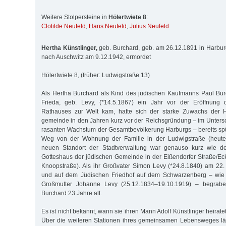
Weitere Stolpersteine in
Hölertwiete 8
:
Clotilde Neufeld
,
Hans Neufeld
,
Julius Neufeld
Hertha Künstlinger,
geb. Burchard, geb. am 26.12.1891 in Harburg,
nach Auschwitz am 9.12.1942, ermordet
Hölertwiete 8, (früher: Ludwigstraße 13)
Als Hertha Burchard als Kind des jüdischen Kaufmanns Paul Bur
Frieda, geb. Levy, (*14.5.1867) ein Jahr vor der Eröffnung
Rathauses zur Welt kam, hatte sich der starke Zuwachs der 
gemeinde in den Jahren kurz vor der Reichsgründung – im Unters
rasanten Wachstum der Gesamtbevölkerung Harburgs – bereits sp
Weg von der Wohnung der Familie in der Ludwigstraße (heute:
neuen Standort der Stadtverwaltung war genauso kurz wie 
Gotteshaus der jüdischen Gemeinde in der Eißendorfer Straße/Eck
Knoopstraße). Als ihr Großvater Simon Levy (*24.8.1840) am 22
und auf dem Jüdischen Friedhof auf dem Schwarzenberg – wie f
Großmutter Johanne Levy (25.12.1834–19.10.1919) – begrab
Burchard 23 Jahre alt.
Es ist nicht bekannt, wann sie ihren Mann Adolf Künstlinger heirate
Über die weiteren Stationen ihres gemeinsamen Lebensweges läs