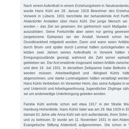
Nach einem Aufenthalt in einem Erziehungsheim in Neubrandenb
wurde Hans Kühl am 28. Januar 1918 Bewohner des Erziehun
Vorwerk in Lübeck. 1931 berichtete der behandelnde Arzt Fur
Alsterdorfer Anstalten über Hans Kühl: Der junge Mensch sei 
worden – das Ziel sei gewesen, ihn gärtnerisch nach Maßgabe s
auszubilden. Seine Fortschritte aber seien nur gering gewesen
(angeborene Epilepsie) sei der Anstalt Vorwerk schon b
Grundkrankheit mitgeteilt worden. Dann und wann seien Anfälle
durch Brom- und später durch Luminal hätten zurückgehalten 
letzten zwei Jahren seines Aufenthalts in Vorwerk hätten
Erregungszustände gezeigt, während die Zahl seiner epilepti
geblieben sei. Der Arzt erwähnte insgesamt sieben Anfälle zwisch
und dem 18. Juli 1931. In derselben Zeitspanne habe Bettruhe 
werden müssen. Arbeitswilligkeit und -fähigkeit Kühls h
abgenommen, und starke Luminalgaben hätten verabfolgt werde
Hans Kühls Verbleiben im Vorwerker Heim, das seine Aufgabe in er
und Unterricht und Arbeitsgewöhnung Jugendlicher Zöglinge säh
sei um anderweitige Unterbringung gebeten worden.
Familie Kühl wohnte schon seit etwa 1917 in der Straße Wa
Hamburg-Hohenfelde. Hans Kühls Vater war am 29. Mai 1929 in Elb
damals 61 Jahre alte Anna Kühl sah sich außerstande, ihren Sohn
und zu betreuen. Er wurde am 11. November 1931 in den Alsterd
Evangelische Stiftung Alsterdorf) aufgenommen. Die schon in