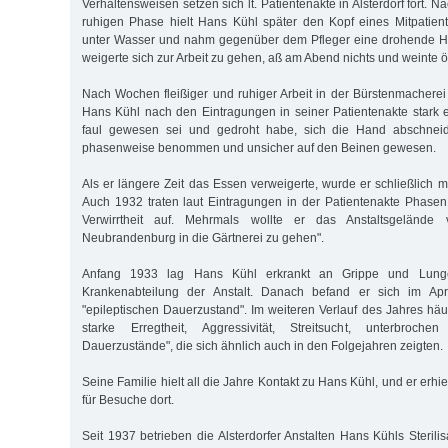
Verhaltensweisen setzen sich lt. Patientenakte in Alsterdorf fort. 
ruhigen Phase hielt Hans Kühl später den Kopf eines Mitpatie
unter Wasser und nahm gegenüber dem Pfleger eine drohende H
weigerte sich zur Arbeit zu gehen, aß am Abend nichts und weinte öf
Nach Wochen fleißiger und ruhiger Arbeit in der Bürstenmacherei f
Hans Kühl nach den Eintragungen in seiner Patientenakte stark e
faul gewesen sei und gedroht habe, sich die Hand abschneid
phasenweise benommen und unsicher auf den Beinen gewesen.
Als er längere Zeit das Essen verweigerte, wurde er schließlich m
Auch 1932 traten laut Eintragungen in der Patientenakte Phasen 
Verwirrtheit auf. Mehrmals wollte er das Anstaltsgelände
Neubrandenburg in die Gärtnerei zu gehen".
Anfang 1933 lag Hans Kühl erkrankt an Grippe und Lung
Krankenabteilung der Anstalt. Danach befand er sich im Ap
"epileptischen Dauerzustand". Im weiteren Verlauf des Jahres häu
starke Erregtheit, Aggressivität, Streitsucht, unterbrochen
Dauerzustände", die sich ähnlich auch in den Folgejahren zeigten.
Seine Familie hielt all die Jahre Kontakt zu Hans Kühl, und er erhi
für Besuche dort.
Seit 1937 betrieben die Alsterdorfer Anstalten Hans Kühls Sterili