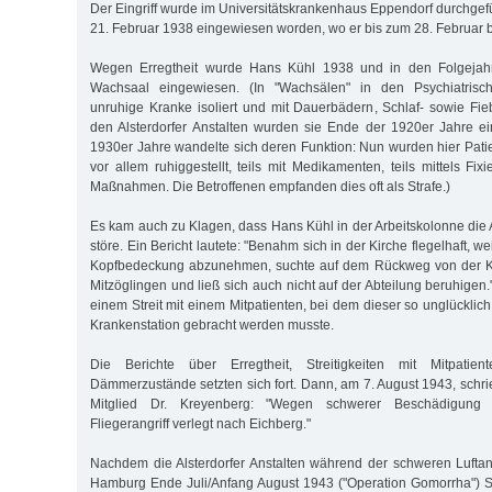
Der Eingriff wurde im Universitätskrankenhaus Eppendorf durchgef
21. Februar 1938 eingewiesen worden, wo er bis zum 28. Februar b
Wegen Erregtheit wurde Hans Kühl 1938 und in den Folgejahr
Wachsaal eingewiesen. (In "Wachsälen" in den Psychiatrisc
unruhige Kranke isoliert und mit Dauerbädern, Schlaf- sowie Fie
den Alsterdorfer Anstalten wurden sie Ende der 1920er Jahre ei
1930er Jahre wandelte sich deren Funktion: Nun wurden hier Pati
vor allem ruhiggestellt, teils mit Medikamenten, teils mittels F
Maßnahmen. Die Betroffenen empfanden dies oft als Strafe.)
Es kam auch zu Klagen, dass Hans Kühl in der Arbeitskolonne die A
störe. Ein Bericht lautete: "Benahm sich in der Kirche flegelhaft, w
Kopfbedeckung abzunehmen, suchte auf dem Rückweg von der Kirc
Mitzöglingen und ließ sich auch nicht auf der Abteilung beruhigen
einem Streit mit einem Mitpatienten, bei dem dieser so unglücklich 
Krankenstation gebracht werden musste.
Die Berichte über Erregtheit, Streitigkeiten mit Mitpatien
Dämmerzustände setzten sich fort. Dann, am 7. August 1943, schri
Mitglied Dr. Kreyenberg: "Wegen schwerer Beschädigung 
Fliegerangriff verlegt nach Eichberg."
Nachdem die Alsterdorfer Anstalten während der schweren Luftangr
Hamburg Ende Juli/Anfang August 1943 ("Operation Gomorrha") Sc