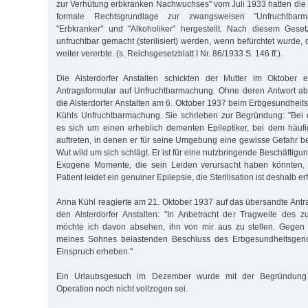
zur Verhütung erbkranken Nachwuchses" vom Juli 1933 hatten die N
formale Rechtsgrundlage zur zwangsweisen "Unfruchtbarma
"Erbkranker" und "Alkoholiker" hergestellt. Nach diesem Ges
unfruchtbar gemacht (sterilisiert) werden, wenn befürchtet wurde
weiter vererbte. (s. Reichsgesetzblatt I Nr. 86/1933 S. 146 ff.).
Die Alsterdorfer Anstalten schickten der Mutter im Oktober 
Antragsformular auf Unfruchtbarmachung. Ohne deren Antwort ab
die Alsterdorfer Anstalten am 6. Oktober 1937 beim Erbgesundhei
Kühls Unfruchtbarmachung. Sie schrieben zur Begründung: "Bei 
es sich um einen erheblich dementen Epileptiker, bei dem häuf
auftreten, in denen er für seine Umgebung eine gewisse Gefahr be
Wut wild um sich schlägt. Er ist für eine nutzbringende Beschäftigu
Exogene Momente, die sein Leiden verursacht haben könnten, 
Patient leidet ein genuiner Epilepsie, die Sterilisation ist deshalb erf
Anna Kühl reagierte am 21. Oktober 1937 auf das übersandte Ant
den Alsterdorfer Anstalten: "In Anbetracht der Tragweite des z
möchte ich davon absehen, ihn von mir aus zu stellen. Gegen e
meines Sohnes belastenden Beschluss des Erbgesundheitsgeric
Einspruch erheben."
Ein Urlaubsgesuch im Dezember wurde mit der Begründung 
Operation noch nicht vollzogen sei.