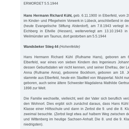
ERMORDET 5.5.1944
Hans Hermann Richard Kühl,
geb. 6.11.1900 in Elberfeld, vom 2
im Kinder- und Pflegeheim Vorwerk in Lübeck, anschließend in den
(heute Evangelische Stiftung Alsterdorf), am 7.8.1943 verlegt in
Eichberg in Eltville (Hessen), weiterverlegt am 13.10.1943 in
Weilmünster am Taunus, dort gestorben am 5.5.1944
Wandsbeker Stieg 44
(Hohenfelde)
Hans Hermann Richard Kühl (Rufname Hans), geboren am 
Elberfeld, war eines von sieben Kindern des Ingenieurs Johann
dessen Geburtsdaten wir nicht kennen, und seiner Ehefrau, der Le
Anna (Rufname Anna), geborene Bockhorn, geboren am 18. Ju
stammte aus Elberfeld, heute ein Stadtteil von Wuppertal. Nicht n
geboren, auch seine ältere Schwester Magdalena Mathilde Gertrud
1898 zur Welt.
Die Familie wechselte, vielleicht, weil der Vater sich beruflich v
den Wohnort. Dies ergibt sich zunächst daraus, dass Hans Kühl
Klasse einer Hilfsschule und dann in Zerbst die 9. und die 8. Kl
zweimal besuchte. (Zerbst liegt etwa auf halbem Weg zwischen 
und Wittenberg im heutige Sachsen-Anhalt. Die 8. und die 9. K
niedrigsten).