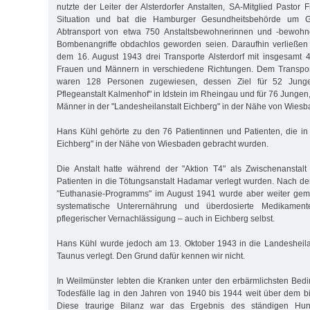
nutzte der Leiter der Alsterdorfer Anstalten, SA-Mitglied Pastor 
Situation und bat die Hamburger Gesundheitsbehörde um 
Abtransport von etwa 750 Anstaltsbewohnerinnen und -bewohne
Bombenangriffe obdachlos geworden seien. Daraufhin verließe
dem 16. August 1943 drei Transporte Alsterdorf mit insgesamt
Frauen und Männern in verschiedene Richtungen. Dem Transpor
waren 128 Personen zugewiesen, dessen Ziel für 52 Junge
Pflegeanstalt Kalmenhof" in Idstein im Rheingau und für 76 Junge
Männer in der "Landesheilanstalt Eichberg" in der Nähe von Wies
Hans Kühl gehörte zu den 76 Patientinnen und Patienten, die in 
Eichberg" in der Nähe von Wiesbaden gebracht wurden.
Die Anstalt hatte während der "Aktion T4" als Zwischenanstalt
Patienten in die Tötungsanstalt Hadamar verlegt wurden. Nach dem
"Euthanasie-Programms" im August 1941 wurde aber weiter gem
systematische Unterernährung und überdosierte Medikament
pflegerischer Vernachlässigung – auch in Eichberg selbst.
Hans Kühl wurde jedoch am 13. Oktober 1943 in die Landesheila
Taunus verlegt. Den Grund dafür kennen wir nicht.
In Weilmünster lebten die Kranken unter den erbärmlichsten Bed
Todesfälle lag in den Jahren von 1940 bis 1944 weit über dem bi
Diese traurige Bilanz war das Ergebnis des ständigen Hun