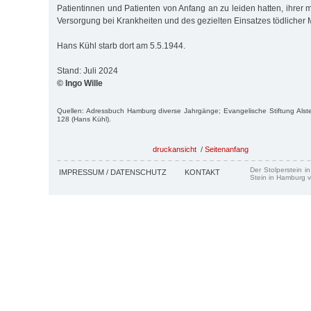
Patientinnen und Patienten von Anfang an zu leiden hatten, ihrer 
Versorgung bei Krankheiten und des gezielten Einsatzes tödlicher
Hans Kühl starb dort am 5.5.1944.
Stand: Juli 2024
© Ingo Wille
Quellen: Adressbuch Hamburg diverse Jahrgänge; Evangelische Stiftung Alste
128 (Hans Kühl).
druckansicht
/
Seitenanfang
Der Stolperstein i
IMPRESSUM / DATENSCHUTZ
KONTAKT
Stein in Hamburg v