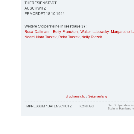
THERESIENSTADT
AUSCHWITZ
ERMORDET 18.10.1944
Weitere Stolpersteine in
Isestraße 37
:
Rosa Dallmann
,
Betty Francken
,
Walter Labowsky
,
Margarethe L
Noemi Nora Toczek
,
Reha Toczek
,
Nelly Toczek
druckansicht
/
Seitenanfang
Der Stolperstein i
IMPRESSUM / DATENSCHUTZ
KONTAKT
Stein in Hamburg v