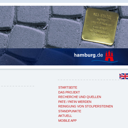
STARTSEITE
DAS PROJEKT
RECHERCHE UND QUELLEN
PATE / PATIN WERDEN
REINIGUNG VON STOLPERSTEINEN
STANDPUNKTE
AKTUELL
MOBILE APP