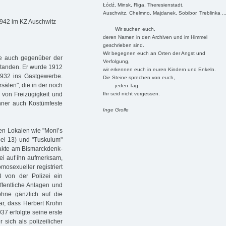
Łódź, Minsk, Riga, Theresienstadt,
Auschwitz, Chelmno, Majdanek, Sobibor, Treblinka ..
1942 im KZ Auschwitz
Wir suchen euch,
deren Namen in den Archiven und im Himmel
geschrieben sind.
Wir begegnen euch an Orten der Angst und
ie auch gegenüber der
Verfolgung,
standen. Er wurde 1912
wir erkennen euch in euren Kindern und Enkeln.
1932 ins Gastgewerbe.
Die Steine sprechen von euch,
rsälen", die in der noch
jeden Tag.
Ihr seid nicht vergessen.
 von Freizügigkeit und
nner auch Kostümfeste
Inge Grolle
gen Lokalen wie "Moni’s
pel 13) und "Tuskulum"
takte am Bismarckdenk­
ei auf ihn aufmerksam,
osexueller registriert
3 von der Polizei ein
öffentliche Anlagen und
ohne gänzlich auf die
ar, dass Herbert Krohn
37 erfolgte seine erste
sich als polizeilicher