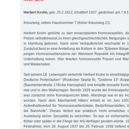
Alfred Sachs
Herbert Krohn,
geb. 25.2.1912, inhaftiert 1937, gestorben am 7.9.
Kreuzweg, neben Hausnummer 7 (früher Kreuzweg 21)
Herbert Krohn gehörte zu den emanzipierten Homosexuellen, d
Polizei selbstbewusst zu ihren gleichgeschlechtlichen Neigungen 
in Hamburg geboren. Nach einer Verkäuferlehre wechselte er 
Zunächst fand er eine Anstellung als Kellner in den "Eilbeker Bürge
jungen Homosexuellenszene der Weimarer Republik ein Inbegriff
Unterhaltung waren. Hier feierten homosexuelle Frauen und Mä
und Maskeraden.
Seit seinem 18. Lebensjahr verkehrte Herbert Krohn in einschlägi
Deutsche Porterstuben" (Rostocker Straße 8), "Goldene 13" (Kop
(Baumeisterstraße 17/Ecke Hansaplatz) und knüpfte sexuelle Kon
mal und in den Wallanlagen. Bereits 1929 wurde die Kriminalpoliz
was zunächst ohne Konsequenzen blieb. Allerdings war er als Hom
worden. Nach dem Machtantritt Hitlers erhielt er im Juni 193
Aufenthaltsverbot für "Homosexuellenlokale, Bedürfnisanstalten, 
die Bahnhöfe". Dieses Verbot war praktisch nicht umsetzbar, 
Auslebung seiner Sexualität zu verzichten. So war es vorhersehb
früher oder später in die Fänge der NS-Verfolger geraten würde. 19
Festnahme, vom 28. August 1937 bis 25. Februar 1938 befand er 