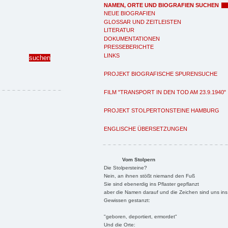
NAMEN, ORTE UND BIOGRAFIEN SUCHEN
NEUE BIOGRAFIEN
GLOSSAR UND ZEITLEISTEN
LITERATUR
DOKUMENTATIONEN
PRESSEBERICHTE
LINKS
PROJEKT BIOGRAFISCHE SPURENSUCHE
FILM "TRANSPORT IN DEN TOD AM 23.9.1940"
PROJEKT STOLPERTONSTEINE HAMBURG
ENGLISCHE ÜBERSETZUNGEN
Vom Stolpern
Die Stolpersteine?
Nein, an ihnen stößt niemand den Fuß
Sie sind ebenerdig ins Pflaster gepflanzt
aber die Namen darauf und die Zeichen sind uns ins
Gewissen gestanzt:
"geboren, deportiert, ermordet"
Und die Orte: