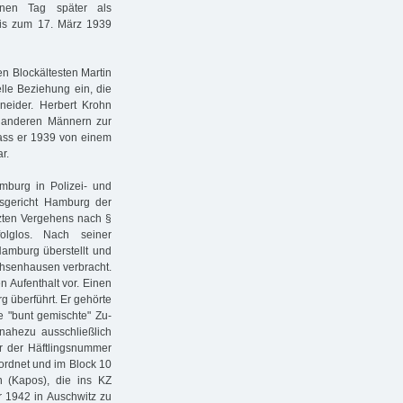
inen Tag später als
bis zum 17. März 1939
en Blockältesten Martin
lle Beziehung ein, die
neider. Herbert Krohn
 anderen Männern zur
dass er 1939 von einem
r.
mburg in Polizei- und
sgericht Hamburg der
tzten Vergehens nach §
lglos. Nach seiner
Hamburg überstellt und
chsenhausen verbracht.
n Aufenthalt vor. Einen
g überführt. Er gehörte
e "bunt gemischte" Zu­
ahezu ausschließlich
r der Häftlingsnummer
ordnet und im Block 10
n (Kapos), die ins KZ
r 1942 in Auschwitz zu