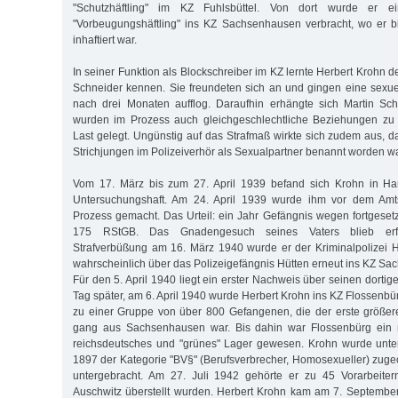
"Schutzhäftling" im KZ Fuhlsbüttel. Von dort wurde er e
"Vorbeugungshäftling" ins KZ Sachsenhausen verbracht, wo er 
inhaftiert war.
In seiner Funktion als Blockschreiber im KZ lernte Herbert Krohn d
Schneider kennen. Sie freundeten sich an und gingen eine sexue
nach drei Monaten aufflog. Daraufhin erhängte sich Martin Sch
wurden im Prozess auch gleichgeschlechtliche Beziehungen zu
Last gelegt. Ungünstig auf das Strafmaß wirkte sich zudem aus, 
Strichjungen im Polizeiverhör als Sexualpartner benannt worden wa
Vom 17. März bis zum 27. April 1939 befand sich Krohn in Ha
Untersuchungshaft. Am 24. April 1939 wurde ihm vor dem Amt
Prozess gemacht. Das Urteil: ein Jahr Gefängnis wegen fortgese
175 RStGB. Das Gnadengesuch seines Vaters blieb erfo
Strafverbüßung am 16. März 1940 wurde er der Kriminalpolizei 
wahrscheinlich über das Polizeigefängnis Hütten erneut ins KZ Sa
Für den 5. April 1940 liegt ein erster Nachweis über seinen dortige
Tag später, am 6. April 1940 wurde Herbert Krohn ins KZ Flossenbür
zu einer Gruppe von über 800 Gefangenen, die der erste größer
gang aus Sachsenhausen war. Bis dahin war Flossenbürg ein n
reichsdeutsches und "grünes" Lager gewesen. Krohn wurde unte
1897 der Kategorie "BV§" (Berufsverbrecher, Homosexueller) zuge
untergebracht. Am 27. Juli 1942 gehörte er zu 45 Vorarbeiter
Auschwitz überstellt wurden. Herbert Krohn kam am 7. Septembe