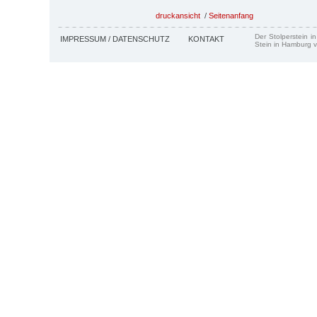
druckansicht
/
Seitenanfang
Der Stolperstein i
IMPRESSUM / DATENSCHUTZ
KONTAKT
Stein in Hamburg v