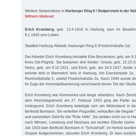
Weitere Stolpersteine in
Harburger Ring 8 / Stolperstein in der Nä
Wilhelm Waltereit
Erich Kromberg,
geb. 13.4.1910 in Harburg, kam im Bewähru
9.1.1945 ums Leben
Stadtteil Harburg-Altstadt, Harburger Ring 8 (Friedrichstraße 2a)
Der Arbeiter Erich Kromberg heiratete Else Brockmann, geb. am 8.
Kreis Ost-Prignitz. Sie bekamen drei Kinder: Ursula, geb. 15.10.1
Heinz, geb. am 9.10.1931, und Erich, geb. am 16.5.1937, beide i
wohnte teils in Marmstorf, teils in Harburg, Am Exerzierplatz 1a
Reinholdstraße 5, zuletzt Friedrichstraße 2a. Nach 1945 wurde di
Im Zuge der Innenstadtsanierung verschwand dieser Teil der Straße
Erich Kromberg war Kommunist und lange arbeitslos. Nach Zers
dem Reichstagsbrand am 27. Februar 1933 ging die Partei au
Untergrund. Erich Kromberg beteiligte sich am Widerstand in d
Berthold Bormann. Sie verteilten Flugzettel, verkauften die illegal
und sammelten Geld für die "Rote Hilfe". Sie wirkten nicht nur in H
nach Winsen, Lüneburg und Neuhaus am rechten Elbufer (siehe 
Juli 1933 kam Berthold Bormann in "Schutzhaft", im Herbst wurden
Gruppe festgenommen, darunter Erich Kromberg. Er kam zunächst