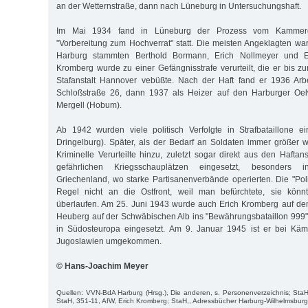
an der Wetternstraße, dann nach Lüneburg in Untersuchungshaft.
Im Mai 1934 fand in Lüneburg der Prozess vom Kammerge
"Vorbereitung zum Hochverrat" statt. Die meisten Angeklagten w
Harburg stammten Berthold Bormann, Erich Nollmeyer und E
Kromberg wurde zu einer Gefängnisstrafe verurteilt, die er bis z
Stafanstalt Hannover vebüßte. Nach der Haft fand er 1936 Arb
Schloßstraße 26, dann 1937 als Heizer auf den Harburger Oe
Mergell (Hobum).
Ab 1942 wurden viele politisch Verfolgte in Strafbataillone e
Dringelburg). Später, als der Bedarf an Soldaten immer größer
Kriminelle Verurteilte hinzu, zuletzt sogar direkt aus den Hafta
gefährlichen Kriegsschauplätzen eingesetzt, besonders
Griechenland, wo starke Partisanenverbände operierten. Die "Pol
Regel nicht an die Ostfront, weil man befürchtete, sie kön
überlaufen. Am 25. Juni 1943 wurde auch Erich Kromberg auf d
Heuberg auf der Schwäbischen Alb ins "Bewährungsbataillon 999
in Südosteuropa eingesetzt. Am 9. Januar 1945 ist er bei Kä
Jugoslawien umgekommen.
© Hans-Joachim Meyer
Quellen: VVN-BdA Harburg (Hrsg.), Die anderen, s. Personenverzeichnis; St
StaH, 351-11, AfW, Erich Kromberg; StaH,, Adressbücher Harburg-Wilhelmsbur