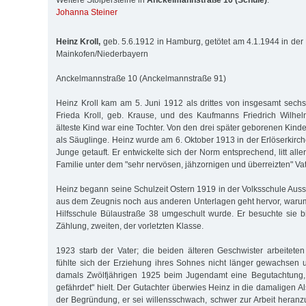
Weitere Stolpersteine in
Anckelmannstraße 10 (Schule)
:
Johanna Steiner
Heinz Kroll,
geb. 5.6.1912 in Hamburg, getötet am 4.1.1944 in der H
Mainkofen/Niederbayern
Anckelmannstraße 10 (Anckelmannstraße 91)
Heinz Kroll kam am 5. Juni 1912 als drittes von insgesamt sech
Frieda Kroll, geb. Krause, und des Kaufmanns Friedrich Wilhel
älteste Kind war eine Tochter. Von den drei später geborenen Kinde
als Säuglinge. Heinz wurde am 6. Oktober 1913 in der Erlöserkirc
Junge getauft. Er entwickelte sich der Norm entsprechend, litt all
Familie unter dem "sehr nervösen, jäh­zornigen und überreizten" Vat
Heinz begann seine Schulzeit Ostern 1919 in der Volksschule Au
aus dem Zeugnis noch aus anderen Unterlagen geht hervor, warum
Hilfsschule Bülaustraße 38 umgeschult wurde. Er besuchte sie b
Zählung, zweiten, der vorletzten Klasse.
1923 starb der Vater; die beiden älteren Geschwister arbeiteten 
fühlte sich der Erziehung ihres Sohnes nicht länger gewachsen 
damals Zwölfjährigen 1925 beim Jugendamt eine Begutachtung, da
gefährdet" hielt. Der Gutachter überwies Heinz in die damaligen Als
der Begründung, er sei willensschwach, schwer zur Arbeit heranz