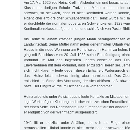
Am 17. Mai 1925 zog Heinz Kroll in Alsterdorf ein und besuchte ab 
Klasse der dortigen Schule. Trotz aller Mühe blieben seine s
schwach, so schwach, dass er nicht konfirmiert werden konnte
eigentlicher erfolgreicher Schulabschluss galt. Heinz wurde mit Ha
er durchlebte die normalen pubertären Schwierigkeiten. 1929 wur
Konfirmationsklasse aufgenommen und schließlich von Pastor Stritte
Als Heinz zu einem kräftigen jungen Mann herangewachsen war
Landwirtschaft. Seine Mutter nahm jeden genehmigten Urlaub wah
Hause in die neue Wohnung am Rumpffsweg in Hamm zu holen. Mit
ging mit Beschluss vom 20. Juli 1933 seine Entmündigung einhe
Vormund. Im Mai des folgenden Jahres entschied das Erbge
Einvernehmen mit dem Vormund, dass er zu sterilisieren sei. Jema
sich nicht klären – legte gegen diesen Entscheid Widerspruch e
dass Heinz leicht schwachsinnig, aber harmlos sei. Das Ober
entschied im Sinne des Vormunds, der sich ablösen ließ, obwoh
hatte. Der Eingriff wurde im Oktober 1934 vorgenommen.
Heinz arbeitete unter Aufsicht gut, pflegte Kontakte zu Mitpatiente
legte Wert auf gute Kleidung und schwankte zwischen Freundlichke
der einen Seite und Rechthaberei und "Frechheit" auf der anderen
er endgültig von der Wehrmacht ausgemustert.
1941 litt er plötzlich unter Anfällen, die sich als Folge ein
herausstellten. Hinfort konnte er nicht mehr bei der schweren kör