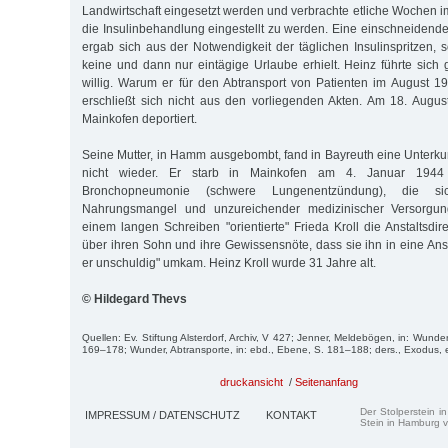
Landwirtschaft eingesetzt werden und verbrachte etliche Wochen 
die Insulinbehandlung eingestellt zu werden. Eine einschneidende
ergab sich aus der Notwendigkeit der täglichen Insulinspritzen, 
keine und dann nur eintägige Urlaube erhielt. Heinz führte sich 
willig. Warum er für den Abtransport von Patienten im August 
erschließt sich nicht aus den vorliegenden Akten. Am 18. Augu
Mainkofen deportiert.
Seine Mutter, in Hamm ausgebombt, fand in Bayreuth eine Unterkun
nicht wieder. Er starb in Mainkofen am 4. Januar 1944
Bronchopneumonie (schwere Lungenentzündung), die s
Nahrungsmangel und unzureichender medizinischer Versorgung 
einem langen Schreiben "orientierte" Frieda Kroll die Anstaltsdire
über ihren Sohn und ihre Gewissensnöte, dass sie ihn in eine Ans
er unschuldig" um­kam. Heinz Kroll wurde 31 Jahre alt.
© Hildegard Thevs
Quellen: Ev. Stiftung Alsterdorf, Archiv, V 427; Jenner, Meldebögen, in: Wund
169–178; Wunder, Abtransporte, in: ebd., Ebene, S. 181–188; ders., Exodus,
druckansicht
/
Seitenanfang
Der Stolperstein i
IMPRESSUM / DATENSCHUTZ
KONTAKT
Stein in Hamburg v