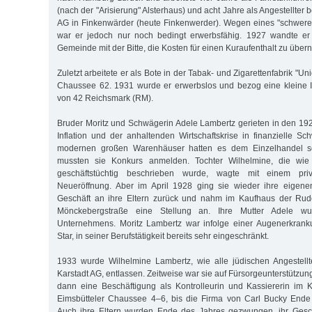
(nach der "Arisierung" Alsterhaus) und acht Jahre als Angestellter 
AG in Finkenwärder (heute Finkenwerder). Wegen eines "schwer
war er jedoch nur noch bedingt erwerbsfähig. 1927 wandte er
Gemeinde mit der Bitte, die Kosten für einen Kuraufenthalt zu übe
Zuletzt arbeitete er als Bote in der Tabak- und Zigarettenfabrik "U
Chaussee 62. 1931 wurde er erwerbslos und bezog eine kleine I
von 42 Reichsmark (RM).
Bruder Moritz und Schwägerin Adele Lambertz gerieten in den 192
Inflation und der anhaltenden Wirtschaftskrise in finanzielle Sc
modernen großen Warenhäuser hatten es dem Einzelhandel s
mussten sie Konkurs anmelden. Tochter Wilhelmine, die wie 
geschäftstüchtig beschrieben wurde, wagte mit einem pri
Neueröffnung. Aber im April 1928 ging sie wieder ihre eigen
Geschäft an ihre Eltern zurück und nahm im Kaufhaus der Rudo
Mönckebergstraße eine Stellung an. Ihre Mutter Adele 
Unternehmens. Moritz Lambertz war infolge einer Augenerkranku
Star, in seiner Berufstätigkeit bereits sehr eingeschränkt.
1933 wurde Wilhelmine Lambertz, wie alle jüdischen Angestel
Karstadt AG, entlassen. Zeitweise war sie auf Fürsorgeunterstützu
dann eine Beschäftigung als Kontrolleurin und Kassiererin im 
Eimsbütteler Chaussee 4–6, bis die Firma von Carl Bucky Ende 
Auch ihre Eltern wurden Ende des Jahres gezwungen, ihr Gesch