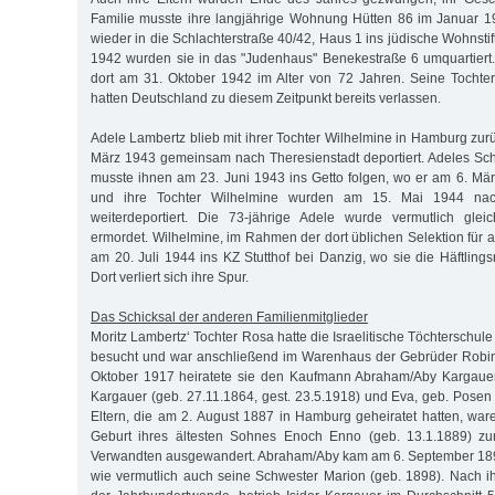
Familie musste ihre langjährige Wohnung Hütten 86 im Januar 
wieder in die Schlachterstraße 40/42, Haus 1 ins jüdische Wohnsti
1942 wurden sie in das "Judenhaus" Benekestraße 6 umquartiert.
dort am 31. Oktober 1942 im Alter von 72 Jahren. Seine Tocht
hatten Deutschland zu diesem Zeitpunkt bereits verlassen.
Adele Lambertz blieb mit ihrer Tochter Wilhelmine in Hamburg zur
März 1943 gemeinsam nach Theresienstadt deportiert. Adeles Sc
musste ihnen am 23. Juni 1943 ins Getto folgen, wo er am 6. Mär
und ihre Tochter Wilhelmine wurden am 15. Mai 1944 nach
weiterdeportiert. Die 73-jährige Adele wurde vermutlich glei
ermordet. Wilhelmine, im Rahmen der dort üblichen Selektion für ar
am 20. Juli 1944 ins KZ Stutthof bei Danzig, wo sie die Häftling
Dort verliert sich ihre Spur.
Das Schicksal der anderen Familienmitglieder
Moritz Lambertz‘ Tochter Rosa hatte die Israelitische Töchterschule
besucht und war anschließend im Warenhaus der Gebrüder Robins
Oktober 1917 heiratete sie den Kaufmann Abraham/Aby Kargauer
Kargauer (geb. 27.11.1864, gest. 23.5.1918) und Eva, geb. Posen 
Eltern, die am 2. August 1887 in Hamburg geheiratet hatten, war
Geburt ihres ältesten Sohnes Enoch Enno (geb. 13.1.1889) zu
Verwandten ausgewandert. Abraham/Aby kam am 6. September 1893
wie vermutlich auch seine Schwester Marion (geb. 1898). Nach ih