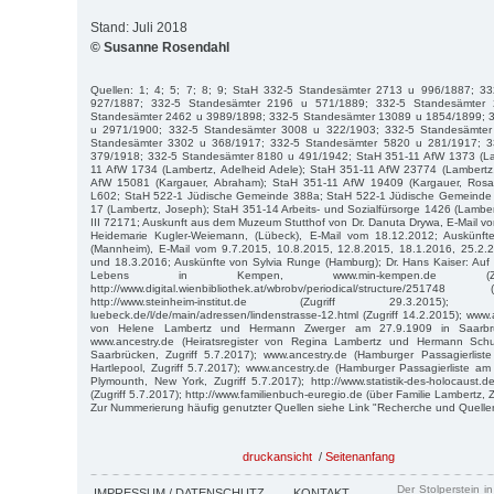
Stand: Juli 2018
© Susanne Rosendahl
Quellen: 1; 4; 5; 7; 8; 9; StaH 332-5 Standesämter 2713 u 996/1887; 3
927/1887; 332-5 Standesämter 2196 u 571/1889; 332-5 Standesämter
Standesämter 2462 u 3989/1898; 332-5 Standesämter 13089 u 1854/1899; 
u 2971/1900; 332-5 Standesämter 3008 u 322/1903; 332-5 Standesämter
Standesämter 3302 u 368/1917; 332-5 Standesämter 5820 u 281/1917; 3
379/1918; 332-5 Standesämter 8180 u 491/1942; StaH 351-11 AfW 1373 (Lam
11 AfW 1734 (Lambertz, Adelheid Adele); StaH 351-11 AfW 23774 (Lambertz,
AfW 15081 (Kargauer, Abraham); StaH 351-11 AfW 19409 (Kargauer, Rosa
L602; StaH 522-1 Jüdische Gemeinde 388a; StaH 522-1 Jüdische Gemeinde
17 (Lambertz, Joseph); StaH 351-14 Arbeits- und Sozialfürsorge 1426 (Lambe
III 72171; Auskunft aus dem Muzeum Stutthof von Dr. Danuta Drywa, E-Mail v
Heidemarie Kugler-Weiemann, (Lübeck), E-Mail vom 18.12.2012; Auskünfte
(Mannheim), E-Mail vom 9.7.2015, 10.8.2015, 12.8.2015, 18.1.2016, 25.2.
und 18.3.2016; Auskünfte von Sylvia Runge (Hamburg); Dr. Hans Kaiser: Auf
Lebens in Kempen, www.min-kempen.de (Zugr
http://www.digital.wienbibliothek.at/wbrobv/periodical/structure/251
http://www.steinheim-institut.de (Zugriff 29.3.2015); https
luebeck.de/l/de/main/adressen/lindenstrasse-12.html (Zugriff 14.2.2015); www.a
von Helene Lambertz und Hermann Zwerger am 27.9.1909 in Saarbrüc
www.ancestry.de (Heiratsregister von Regina Lambertz und Hermann Sc
Saarbrücken, Zugriff 5.7.2017); www.ancestry.de (Hamburger Passagierli
Hartlepool, Zugriff 5.7.2017); www.ancestry.de (Hamburger Passagierliste 
Plymounth, New York, Zugriff 5.7.2017); http://www.statistik-des-holocaust.d
(Zugriff 5.7.2017); http://www.familienbuch-euregio.de (über Familie Lambertz, Z
Zur Nummerierung häufig genutzter Quellen siehe Link "Recherche und Quelle
druckansicht
/
Seitenanfang
Der Stolperstein i
IMPRESSUM / DATENSCHUTZ
KONTAKT