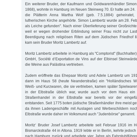
Ein weiterer Bruder, der Kaufmann und Goldwarenhändler Simon 
1868), wohnte in Hamburg im Neuen Steinweg 70. Er hatte am 24
die Plätterin Anna Martha Wolf (geb. 7.5.1884) geheiratet, 
lutherischen Kirche angehörte. Simon Lambertz wurde am 28. Feb
als Leiche gefunden". Nach einer Überlieferung seiner Großnichte
weil er wegen drohender Erblindung seiner Frau nicht zur Last 
Beerdigung nach religiösen Riten auf dem Jüdischen Friedhof I
kam sein Bruder Moritz Lambertz auf.
Moritz Lambertz arbeitete in Hamburg als "Comptorist" (Buchhalter) 
GmbH, Société d‘Exportation de Vins auf der Elbinsel Steinwärde
die Weine aus Palästina vertrieben.
Zudem eröffnete das Ehepaar Moritz und Adele Lambertz um 1916
dann im Haus 58 (heute Neanderstraße) ein "Holländisches Wa
Weiß- und Kurzwaren, die sie vertrieben, kamen später Spielware
in der Elbstraße üblich war, wurde auch vor dem Haus ein 
Straßenhandel in der Elbstraße war bereits vor der eingefüh
entstanden. Seit 1775 boten jüdische Straßenhändler ihre meist g
da ihnen Ladengeschäfte mit Auslagen und Werbeschildern noc
Elbstraße wurde daher im Volksmund auch "Judenbörse" genannt.
Moritz‘ Bruder Josef Lambertz arbeitete seit Februar 1916 im Ho
Bismarckstraße 44 in Altona. 1919 lebte er in Berlin, kehrte jedo
nach Hamburg zurück und arbeitete vier Jahre als Fahrstuhlführe