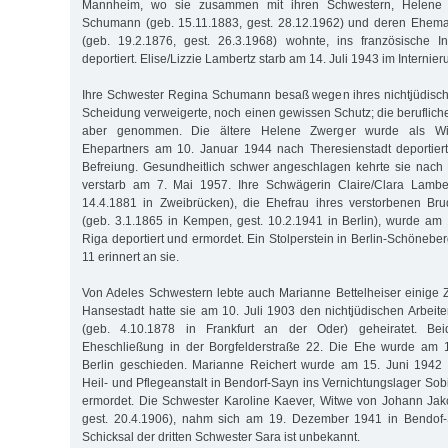
Mannheim, wo sie zusammen mit ihren Schwestern, Helene
Schumann (geb. 15.11.1883, gest. 28.12.1962) und deren Ehe
(geb. 19.2.1876, gest. 26.3.1968) wohnte, ins französische In
deportiert. Elise/Lizzie Lambertz starb am 14. Juli 1943 im Internie
Ihre Schwester Regina Schumann besaß wegen ihres nichtjüdisc
Scheidung verweigerte, noch einen gewissen Schutz; die beruflich
aber genommen. Die ältere Helene Zwerger wurde als Wit
Ehepartners am 10. Januar 1944 nach Theresienstadt deportiert
Befreiung. Gesundheitlich schwer angeschlagen kehrte sie nach
verstarb am 7. Mai 1957. Ihre Schwägerin Claire/Clara Lambe
14.4.1881 in Zweibrücken), die Ehefrau ihres verstorbenen Bru
(geb. 3.1.1865 in Kempen, gest. 10.2.1941 in Berlin), wurde a
Riga deportiert und ermordet. Ein Stolperstein in Berlin-Schönebe
11 erinnert an sie.
Von Adeles Schwestern lebte auch Marianne Bettelheiser einige Z
Hansestadt hatte sie am 10. Juli 1903 den nichtjüdischen Arbeite
(geb. 4.10.1878 in Frankfurt an der Oder) geheiratet. Be
Eheschließung in der Borgfelderstraße 22. Die Ehe wurde am 
Berlin geschieden. Marianne Reichert wurde am 15. Juni 1942
Heil- und Pflegeanstalt in Bendorf-Sayn ins Vernichtungslager Sobi
ermordet. Die Schwester Karoline Kaever, Witwe von Johann Jak
gest. 20.4.1906), nahm sich am 19. Dezember 1941 in Bendof
Schicksal der dritten Schwester Sara ist unbekannt.