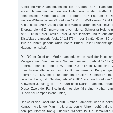
Adele und Moritz Lambertz hatten sich im August 1897 in Hamburg 
ersten Jahren wohnten sie zur Untermiete in der Straße Hü
gemeinsamen Kinder Rosa am 7. Februar 1897, Paul am 16. D
jüngste Wilhelmine am 23. Oktober 1900 zur Welt kamen. 1904 f
Schlachterstraße 40/42 ins jüdische Marcus-Nordheim-Stift. Im J
Ehepaar die 4½-Zimmerwohnung von Moritz’ Schwester Helene (si
seit 1913 mit ihrer Familie, ihrer Mutter Jeanette und zuletzt a
Elise/Lizzie Lambertz (geb. 14.1.1876) in der Straße Hütten 86 b
1920er Jahren gehörte auch Moritz’ Bruder Josef Lambertz (geb
Hausgemeinschaft.
Die Brüder Josef und Moritz Lambertz waren zwei der insgesam
Metzgers und Viehhändlers Nathan Lambertz (geb. 4.12.1821
Ehefrau Jeanette, geb. Levy (geb. 4.3.1842 in Meiderich),
Erwachsenenalter erreichten. Die Brüder waren in Kempen ge
Eltern am 22. Dezember 1862 geheiratet hatten (Die erste Ehefra
Jette Lambertz, geb. Sender, geb. 20.9.1834, war am 8. Oktober 
Schwester Judula (geb. 11.7.1830) hatte Nathan Lambertz’ Brud
Dieser Zweig der Familie, in dem es ebenfalls einen Nathan Lamb
Hubert bei Kempen (siehe unten).
Der Vater von Josef und Moritz, Nathan Lambertz, war ein beka
Kempen. Als junger Mann hatte er zu den Anführern gehört, die 
den preußischen König Friedrich Wilhelm IV für Demokratie u