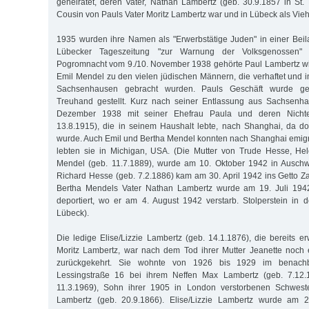
geheiratet, deren Vater, Nathan Lambertz (geb. 30.9.1857 in St.
Cousin von Pauls Vater Moritz Lambertz war und in Lübeck als Vieh
1935 wurden ihre Namen als "Erwerbstätige Juden" in einer Bei
Lübecker Tageszeitung "zur Warnung der Volksgenossen" ve
Pogromnacht vom 9./10. November 1938 gehörte Paul Lambertz w
Emil Mendel zu den vielen jüdischen Männern, die verhaftet und i
Sachsenhausen gebracht wurden. Pauls Geschäft wurde ge
Treuhand gestellt. Kurz nach seiner Entlassung aus Sachsenha
Dezember 1938 mit seiner Ehefrau Paula und deren Nicht
13.8.1915), die in seinem Haushalt lebte, nach Shanghai, da do
wurde. Auch Emil und Bertha Mendel konnten nach Shanghai emig
lebten sie in Michigan, USA. (Die Mutter von Trude Hesse, He
Mendel (geb. 11.7.1889), wurde am 10. Oktober 1942 in Auschwi
Richard Hesse (geb. 7.2.1886) kam am 30. April 1942 ins Getto Zam
Bertha Mendels Vater Nathan Lambertz wurde am 19. Juli 1942
deportiert, wo er am 4. August 1942 verstarb. Stolperstein in 
Lübeck).
Die ledige Elise/Lizzie Lambertz (geb. 14.1.1876), die bereits 
Moritz Lambertz, war nach dem Tod ihrer Mutter Jeanette noc
zurückgekehrt. Sie wohnte von 1926 bis 1929 im benachb
Lessingstraße 16 bei ihrem Neffen Max Lambertz (geb. 7.12.1
11.3.1969), Sohn ihrer 1905 in London verstorbenen Schweste
Lambertz (geb. 20.9.1866). Elise/Lizzie Lambertz wurde am 