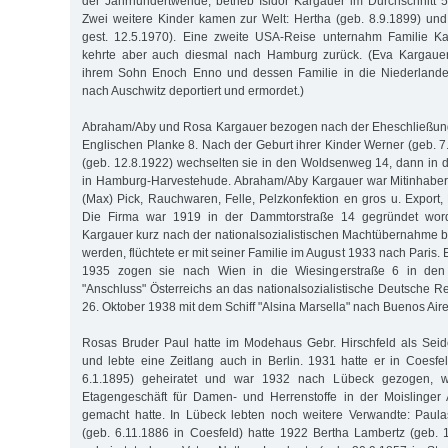
der Jahrhundertwende, betrieb Isidor Kargauer im Durchschnitt 51
Zwei weitere Kinder kamen zur Welt: Hertha (geb. 8.9.1899) und 
gest. 12.5.1970). Eine zweite USA-Reise unternahm Familie Ka
kehrte aber auch diesmal nach Hamburg zurück. (Eva Kargauer 
ihrem Sohn Enoch Enno und dessen Familie in die Niederlande
nach Auschwitz deportiert und ermordet.)
Abraham/Aby und Rosa Kargauer bezogen nach der Eheschließun
Englischen Planke 8. Nach der Geburt ihrer Kinder Werner (geb. 7
(geb. 12.8.1922) wechselten sie in den Woldsenweg 14, dann in d
in Hamburg-Harvestehude. Abraham/Aby Kargauer war Mitinhaber
(Max) Pick, Rauchwaren, Felle, Pelzkonfektion en gros u. Export
Die Firma war 1919 in der Dammtorstraße 14 gegründet wor
Kargauer kurz nach der nationalsozialistischen Machtübernahme be
werden, flüchtete er mit seiner Familie im August 1933 nach Paris
1935 zogen sie nach Wien in die Wiesingerstraße 6 in den
"Anschluss" Österreichs an das nationalsozialistische Deutsche R
26. Oktober 1938 mit dem Schiff "Alsina Marsella" nach Buenos Aire
Rosas Bruder Paul hatte im Modehaus Gebr. Hirschfeld als Seid
und lebte eine Zeitlang auch in Berlin. 1931 hatte er in Coesf
6.1.1895) geheiratet und war 1932 nach Lübeck gezogen, w
Etagengeschäft für Damen- und Herrenstoffe in der Moislinger 
gemacht hatte. In Lübeck lebten noch weitere Verwandte: Paul
(geb. 6.11.1886 in Coesfeld) hatte 1922 Bertha Lambertz (geb. 1