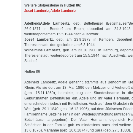
Weitere Stolpersteine in
Hütten 86
:
Josef Lambertz
,
Adele Lambertz
Adelheid/Adele Lambertz,
geb. Bettelheiser (Bettelhäuser/Be
26.9.1871 in Bendorf am Rhein, deportiert am 24.3.1943 n
weiterdeportiert am 15.5.1944 nach Auschwitz
Josef Lambertz,
geb. am 23.9.1873 in Kempen, deportier
Theresienstadt, dort gestorben am 6.3.1944
Wilhelmine Lambertz,
geb. am 23.10.1900 in Hamburg, deporti
Theresienstadt, weiterdeportiert am 15.5.1944 nach Auschwitz, wei
Stutthof
Hütten 86
Adelheid Lambertz, Adele genannt, stammte aus Bendorf im Kr
Rhein. Als sie dort am 13. Mai 1896 den Metzger und Viehgroßh
(geb. 15.11.1869), heiratete, trug der Standesbeamte in di
Geburtsnamen Bettelhäuser ein. Adele und ihr Vater Hermann, d
unterschrieben jedoch mit Bettelheiser. Auch auf dem Grabstein ih
Weil (geb. 29.1.1840, gest. 16.12.1906), auf dem Jüdischen Friedh
Familienname Bettelheiser. (In den Wiedergutmachungsanträgen 
Bettelhäuser angegeben). Der Vater Hermann, eigentlich H
Schächter. In der Familie gab es mindestens noch drei weitere 
13.6.1876), Marianne (geb. 16.6.1874) und Sara (geb. 27.3.1883).