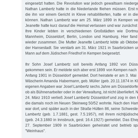
eingesetzt hatten. Die Revolution war jedoch gewaltsam nieder
Nathan Lambertz hatte in die Niederlande fliehen müssen. Erst
die ihn vor einem Gericht in Kleve rehabilitierten, hatte er in 
können. Nathan Lambertz war am 25. März 1899 in Kempen ver
Jeanette hatte kurz darauf die Heimat verlassen und war zunächst
Ihre Kinder lebten in verschiedenen Großstädten wie Dortm
Mannheim, Düsseldorf, Berlin, London und Hamburg. Hier fand d
wieder zusammen. Die Mutter Jeanette Lambertz lebte ab Oktober
der Hansestadt. Sie verstarb am 31. März 1921 in Saarbrücken 
Mann auf dem Jüdischen Friedhof in Kempen beigesetzt.
Ihr Sohn Josef Lambertz soll bereits Anfang 1892 von Düs
gekommen sein. Er meldete sich aber erst 1899 von Kempen nach K
Anfang 1901 in Düsseldorf gemeldet. Dort heiratete er am 3. Mai 
Wäscherin Amanda Habermann, geb. Müller (geb. 20.11.1874 in K
eigenen Angaben war Josef Lambertz sechs Jahre am Düsseldorfer
ob als Bühnenarbeiter oder in der Verwaltung, ist nicht überliefert
24. März 1910 verließ Josef Lambertz Düsseldorf und zog in den H
die damals noch im Neuen Steinweg 50/52 wohnte. Nach den Ha
war dort, und später auch in der Straße Hütten 86, seine Schwest
Lambertz (geb. 1.7.1881, gest. 7.5.1957), mit ihrem nichtjüdi
(geb. 24.3.1880 in Innsbruck, gest. 16.4.1927) gemeldet. Das Eh
27. September 1909 in Saarbrücken geheiratet und betrieb sp
"Weinhaus".