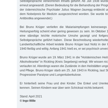
Selbstgespräche verworrenen Inhalts geführt. Ab Juli 1938 wurd
erneut angewandt. (Deren Bedeutung für die Behandlung der Progr
der österreichische Psychiater Julius Wagner-Jauregg entdeckt 
dem Nobelpreis für Medizin ausgezeichnet worden. Sie wurde 
Antibiotika angewendet.)
Bei Bruno Krüger verliefen die Malariaimpfungen keineswegs 
Heilungserfolg scheint eher gering gewesen zu sein. Im Oktober 
eine ständige leichte motorische Unruhe gezeigt und fortges
Selbstgespräche geführt haben. Diese Beschreibung wiederholte 
Landwirtschaftliche Arbeit leistete Bruno Krüger laut Notiz in de
1940 fleißig und willig. Anfang 1941 hieß es, er sei psychisch unver
Bruno Krüger wurde am 19. März 1941 in die "Holsteinischen Heils
Alkoholkranke" in Rickling (Kreis Segeberg) verlegt. Wir wissen nic
verlaufen ist. Allerdings waren die Zustände in den Heilstätten u
und Pflege. Bruno Krüger starb am 25. Juli 1943 in Rickling, laut 
Progressiver Paralyse und Lungentuberkulose.
Er hinterließ seine Frau und drei Kinder. Die Enkel und Urenke
kennen. Seinen Kindern war über sein Schicksal nichts bekannt.
Stand: April 2021
© Ingo Wille