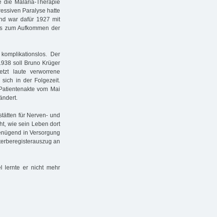
e die Malaria-Therapie
essiven Paralyse hatte
und war dafür 1927 mit
bis zum Aufkommen der
komplikationslos. Der
1938 soll Bruno Krüger
etzt laute verworrene
sich in der Folgezeit.
r Patientenakte vom Mai
ändert.
tätten für Nerven- und
ht, wie sein Leben dort
ngenügend in Versorgung
Sterberegisterauszug an
l lernte er nicht mehr