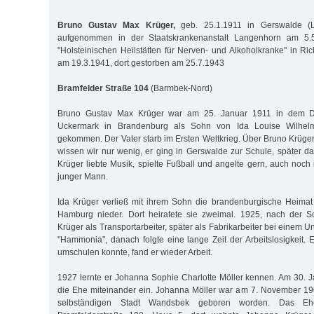
Bruno Gustav Max Krüger,
geb. 25.1.1911 in Gerswalde (L
aufgenommen in der Staatskrankenanstalt Langenhorn am 5.5.
"Holsteinischen Heilstätten für Nerven- und Alkoholkranke" in Ri
am 19.3.1941, dort gestorben am 25.7.1943
Bramfelder Straße 104
(Barmbek-Nord)
Bruno Gustav Max Krüger war am 25. Januar 1911 in dem Do
Uckermark in Brandenburg als Sohn von Ida Louise Wilhelm
gekommen. Der Vater starb im Ersten Weltkrieg. Über Bruno Krüge
wissen wir nur wenig, er ging in Gerswalde zur Schule, später 
Krüger liebte Musik, spielte Fußball und angelte gern, auch noch
junger Mann.
Ida Krüger verließ mit ihrem Sohn die brandenburgische Heimat
Hamburg nieder. Dort heiratete sie zweimal. 1925, nach der Sc
Krüger als Transportarbeiter, später als Fabrikarbeiter bei eine
"Hammonia", danach folgte eine lange Zeit der Arbeitslosigkeit. 
umschulen konnte, fand er wieder Arbeit.
1927 lernte er Johanna Sophie Charlotte Möller kennen. Am 30. 
die Ehe miteinander ein. Johanna Möller war am 7. November 19
selbständigen Stadt Wandsbek geboren worden. Das Eh