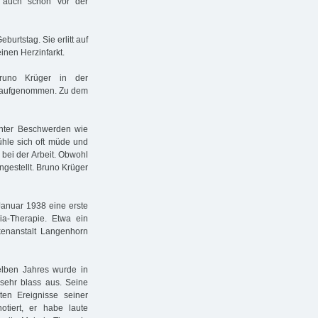
 auch schon vor der
urtstag. Sie erlitt auf
nen Herzinfarkt.
runo Krüger in der
" aufgenommen. Zu dem
unter Beschwerden wie
fühle sich oft müde und
bei der Arbeit. Obwohl
ngestellt. Bruno Krüger
Januar 1938 eine erste
ria-Therapie. Etwa ein
nkenanstalt Langenhorn
elben Jahres wurde in
sehr blass aus. Seine
zten Ereignisse seiner
tiert, er habe laute