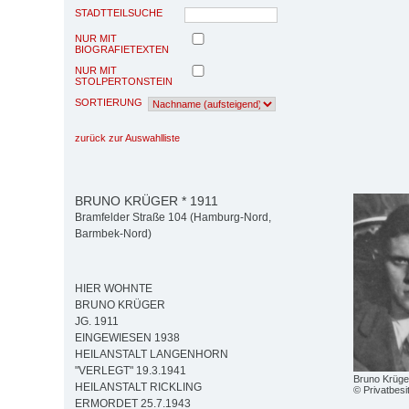
STADTTEILSUCHE
NUR MIT
BIOGRAFIETEXTEN
NUR MIT
STOLPERTONSTEIN
SORTIERUNG
zurück zur Auswahlliste
BRUNO KRÜGER * 1911
Bramfelder Straße 104 (Hamburg-Nord,
Barmbek-Nord)
HIER WOHNTE
BRUNO KRÜGER
JG. 1911
EINGEWIESEN 1938
HEILANSTALT LANGENHORN
"VERLEGT" 19.3.1941
Bruno Krüge
HEILANSTALT RICKLING
© Privatbesi
ERMORDET 25.7.1943