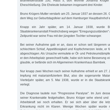
Bramfelderstraße 100, Haus 5, dort wohnte Johanna Krüger
Eheschließung. Die Eheleute bekamen insgesamt drei Kinder.
Bruno Krügers Mutter verstarb am 25. Januar 1937 an dessen 26. Geb
dem Weg zur Geburtstagsfeier auf dem Hamburger Hauptbahnhof ei
Knapp ein Jahr später, am 14. Januar 1938, wurde B
Staatskrankenanstalt Friedrichsberg wegen "Erregungszuständen
Zeitpunkt war seine Frau mit der jüngsten Tochter schwanger.
Bei seiner Aufnahme gab er an, dass er schon seit längerem 
schlechtem Schlaf, Appetitlosigkeit und Kopfschmerzen leide, er 
abgeschlagen. Als Ursache vermutete er Öl- und Petroleumdämpfe 
er den Arbeitsplatz gewechselt hatte, habe sich keine Besserung ei
glaubte, er befände sich im Allgemeinen Krankenhaus Barmbek.
Nur knapp zwei Wochen nach seiner Aufnahme erhielt er am 27. 
Impfung mit malariainfiziertem Blut, also die sogenannte Mala
Vierteljahr später, am 5. Mai 1938, wurde er in die Staatskra
verlegt.
Die Diagnose lautete nun "Progressive Paralyse". Im Juni dess
seiner Krankenakte festgehalten, Bruno Krüger sehe elend und 
Arbeitskraft sei noch erhalten. Er sei sich aber über die let
Erkrankung nicht im Klaren. Wenige Wochen später wurde no