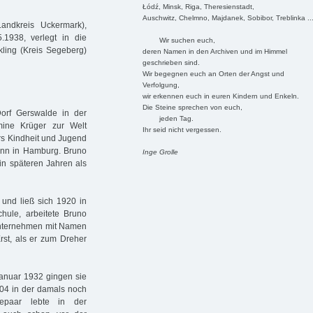
Łódź, Minsk, Riga, Theresienstadt,
Auschwitz, Chelmno, Majdanek, Sobibor, Treblinka ..
andkreis Uckermark),
1938, verlegt in die
Wir suchen euch,
ckling (Kreis Segeberg)
deren Namen in den Archiven und im Himmel
geschrieben sind.
Wir begegnen euch an Orten der Angst und
Verfolgung,
wir erkennen euch in euren Kindern und Enkeln.
Die Steine sprechen von euch,
rf Gerswalde in der
jeden Tag.
ine Krüger zur Welt
Ihr seid nicht vergessen.
rs Kindheit und Jugend
dann in Hamburg. Bruno
Inge Grolle
 in späteren Jahren als
 und ließ sich 1920 in
hule, arbeitete Bruno
m Unternehmen mit Namen
Erst, als er zum Dreher
Januar 1932 gingen sie
04 in der damals noch
epaar lebte in der