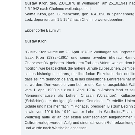
Gustav Kron,
geb. 23.4.1878 in Wolfhagen, am 25.10.1941 nac
1.5.1942 nach Chelmno weiterdeportiert
Selma Kron,
geb. Blumenkrohn, geb. 6.4.1890 in Spangenberg
Lodz deportiert, am 1.5.1942 nach Chelmno weiterdeportiert
Eppendorfer Baum 34
Gustav Kron
"Gustav Kron wurde am 23. April 1878 in Wolfhagen als jüngster
Isaak Kron (1832–1891) und seiner zweiten Ehefrau Hann
Obervorschütz geboren. Nach dem Tod des Vaters war es dem b
möglich, wie beabsichtigt, die höhere Schule zu besuchen. Dem
seines bisherigen Lehrers, der ihm fortan Einzelunterricht erteilt
dass es ihm dennoch gelang, in das Israelitische Lehrerseminar
zu werden. Dort wurde er zum Lehrer und Kantor ausgebildet: Währ
vom 1. April 1900 bis zum 1. April 1904 in Arolsen fand er sei
Mengeringhausen als Lehrer, Chasan (Vorsänger), Kultusb
(Schächter) der dortigen jüdischen Gemeinde. Er erteilte Unter
Schule und hatte mehrfach im Monat zu predigen. Bis zum Beginn d
sowie von 1916 bis 1919 war er Lehrer in Westhofen/Elsass. 
Weltkrieg hatte er an der ersten Marneschlacht teilgenommen
Ostfront verlegt worden. Aufgrund einer schweren Ruhrerkrankung w
und wurde nach Westhofen entlassen.