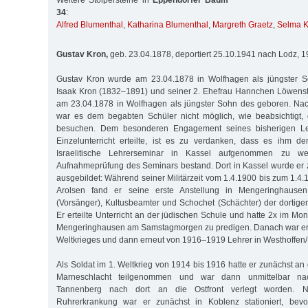
Weitere Stolpersteine in
Eppendorfer Baum
34
:
Alfred Blumenthal
,
Katharina Blumenthal
,
Margreth Graetz
,
Selma K
Gustav Kron,
geb. 23.04.1878, deportiert 25.10.1941 nach Lodz,
Gustav Kron wurde am 23.04.1878 in Wolfhagen als jüngster S
Isaak Kron (1832–1891) und seiner 2. Ehefrau Hannchen Löwenst
am 23.04.1878 in Wolfhagen als jüngster Sohn des geboren. Na
war es dem begabten Schüler nicht möglich, wie beabsichtigt,
besuchen. Dem besonderen Engagement seines bisherigen Leh
Einzelunterricht erteilte, ist es zu verdanken, dass es ihm d
Israelitische Lehrerseminar in Kassel aufgenommen zu w
Aufnahmeprüfung des Seminars bestand. Dort in Kassel wurde er
ausgebildet: Während seiner Militärzeit vom 1.4.1900 bis zum 1.4.
Arolsen fand er seine erste Anstellung in Mengeringhause
(Vorsänger), Kultusbeamter und Schochet (Schächter) der dortig
Er erteilte Unterricht an der jüdischen Schule und hatte 2x im Mon
Mengeringhausen am Samstagmorgen zu predigen. Danach war er 
Weltkrieges und dann erneut von 1916–1919 Lehrer in Westhoffen/
Als Soldat im 1. Weltkrieg von 1914 bis 1916 hatte er zunächst an 
Marneschlacht teilgenommen und war dann unmittelbar na
Tannenberg nach dort an die Ostfront verlegt worden. 
Ruhrerkrankung war er zunächst in Koblenz stationiert, bev