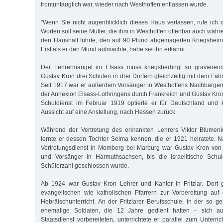
frontuntauglich war, wieder nach Westhoffen entlassen wurde.
"Wenn Sie nicht augenblicklich dieses Haus verlassen, rufe ich d
Worten soll seine Mutter, die ihm in Westhoffen offenbar auch währ
den Haushalt führte, den auf 90 Pfund abgemagerten Kriegsheim
Erst als er den Mund aufmachte, habe sie ihn erkannt.
Der Lehrermangel im Elsass muss kriegsbedingt so gravieren
Gustav Kron drei Schulen in drei Dörfern gleichzeitig mit dem Fah
Seit 1917 war er außerdem Vorsänger in Westhoffens Nachbarge
der Annexion Elsass-Lothringens durch Frankreich und Gustav Kr
Schuldienst im Februar 1919 optierte er für Deutschland und 
Aussicht auf eine Anstellung, nach Hessen zurück.
Während der Vertretung des erkrankten Lehrers Viktor Blumen
lernte er dessen Tochter Selma kennen, die er 1921 heiratete.
Vertretungsdienst in Momberg bei Marburg war Gustav Kron von
und Vorsänger in Harmuthsachsen, bis die israelitische Schu
Schülerzahl geschlossen wurde.
Ab 1924 war Gustav Kron Lehrer und Kantor in Fritzlar. Dort 
evangelischen wie katholischen Pfarrern zur Vorbereitung auf
Hebräischunterricht. An der Fritzlarer Berufsschule, in der so g
ehemalige Soldaten, die 12 Jahre gedient hatten – sich au
Staatsdienst vorbereiteten, unterrichtete er parallel zum Unterrich