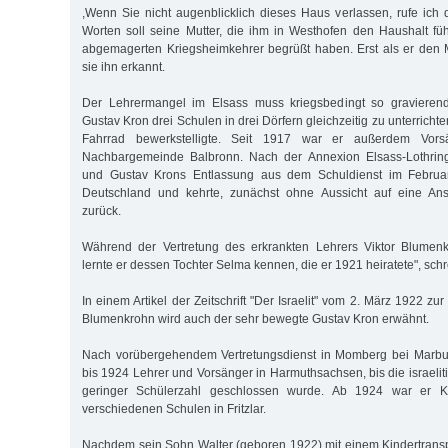
,Wenn Sie nicht augenblicklich dieses Haus verlassen, rufe ich d
Worten soll seine Mutter, die ihm in Westhofen den Haushalt fü
abgemagerten Kriegsheimkehrer begrüßt haben. Erst als er den
sie ihn erkannt.
Der Lehrermangel im Elsass muss kriegsbedingt so gravieren
Gustav Kron drei Schulen in drei Dörfern gleichzeitig zu unterricht
Fahrrad bewerkstelligte. Seit 1917 war er außerdem Vors
Nachbargemeinde Balbronn. Nach der Annexion Elsass-Lothring
und Gustav Krons Entlassung aus dem Schuldienst im Februar 
Deutschland und kehrte, zunächst ohne Aussicht auf eine Ans
zurück.
Während der Vertretung des erkrankten Lehrers Viktor Blumen
lernte er dessen Tochter Selma kennen, die er 1921 heiratete", schr
In einem Artikel der Zeitschrift "Der Israelit" vom 2. März 1922 zu
Blumenkrohn wird auch der sehr bewegte Gustav Kron erwähnt.
Nach vorübergehendem Vertretungsdienst in Momberg bei Marbu
bis 1924 Lehrer und Vorsänger in Harmuthsachsen, bis die israeli
geringer Schülerzahl geschlossen wurde. Ab 1924 war er K
verschiedenen Schulen in Fritzlar.
Nachdem sein Sohn Walter (geboren 1922) mit einem Kindertransp