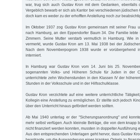
war, trug sich auch Gustav Kron mit dem Gedanken, ebenfalls 
Vergeblich bewarb er sich als Kantor bei verschiedenen jüdischen
doch kam es weder zu der erhofften Anstellung noch zur beabsich
Im Oktober 1937 zog Gustav Kron gemeinsam mit seiner Frau un
nach Hamburg, an den Eppendorfer Baum 34. Die Familie lebte im
Zimmern. Seine Mutter verstarb vermutlich in Hamburg. Wie in 
vermerkt, wurde Gustav Kron am 13. Mai 1938 bei der Jüdischen
Nach dem Novemberpogrom 1938 wurde er vorübergehend i
interniert.
In Hamburg war Gustav Kron vom 14. Juni bis 25. November
sogenannten Volks- und Höheren Schule für Juden in der Ca
unterrichtete zehn Wochenstunden in den Klassen IV der höhere
Stunden in der Volksschule und in der Hilfsschulklasse.
Gustav Kron verzichtete auf eine weitere unterrichtliche Tätigkei
Kollegin eine Anstellung zu ermöglichen. Er stellte sich jedoch Kin
über den Unterricht hinaus gefördert werden sollten.
Ab Mai 1940 unterlag er der "Sicherungsanordnung" und konnte
mehr selbst verfügen. Auch kleinste Beträge, die von dem knapp
nicht finanziert werden konnten, mussten in doppelter Ausführung 
Aus den entsprechenden Unterlagen geht hervor, dass Gustav Kr
beantragte, um die Auswanderung eines kranken Onkels zu finanzi