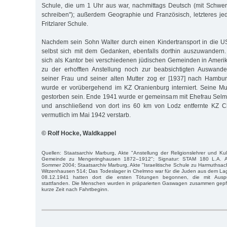
Schule, die um 1 Uhr aus war, nachmittags Deutsch (mit Schwer
schreiben"); außerdem Geographie und Französisch, letzteres j
Fritzlarer Schule.
Nachdem sein Sohn Walter durch einen Kindertransport in die US
selbst sich mit dem Gedanken, ebenfalls dorthin auszuwandern.
sich als Kantor bei verschiedenen jüdischen Gemeinden in Amer
zu der erhofften Anstellung noch zur beabsichtigten Auswand
seiner Frau und seiner alten Mutter zog er [1937] nach Hamb
wurde er vorübergehend im KZ Oranienburg interniert. Seine M
gestorben sein. Ende 1941 wurde er gemeinsam mit Ehefrau Selm
und anschließend von dort ins 60 km von Lodz entfernte KZ C
vermutlich im Mai 1942 verstarb.
© Rolf Hocke, Waldkappel
Quellen: Staatsarchiv Marburg, Akte "Anstellung der Religionslehrer und K
Gemeinde zu Mengeringhausen 1872–1912"; Signatur: STAM 180 L.A. Ar
Sommer 2004; Staatsarchiv Marburg, Akte "Israelitische Schule zu Harmuthsa
Witzenhausen 514; Das Todeslager in Chelmno war für die Juden aus dem La
08.12.1941 hatten dort die ersten Tötungen begonnen, die mit Aus
stattfanden. Die Menschen wurden in präparierten Gaswagen zusammen gepfe
kurze Zeit nach Fahrtbeginn.