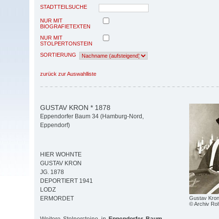
STADTTEILSUCHE
NUR MIT
BIOGRAFIETEXTEN
NUR MIT
STOLPERTONSTEIN
SORTIERUNG
zurück zur Auswahlliste
GUSTAV KRON * 1878
Eppendorfer Baum 34 (Hamburg-Nord,
Eppendorf)
HIER WOHNTE
GUSTAV KRON
JG. 1878
DEPORTIERT 1941
LODZ
Gustav Kron 
ERMORDET
© Archiv Ro