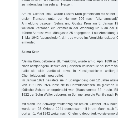
zu lindern, lag ihm sehr am Herzen.
Am 25. Oktober 1941 wurde Gustav Kron gemeinsam mit seiner 
ersten Transport unter der Nummer 506 nach "Litzmannstadt" 
Anmeldung bezogen Selma und Gustav Kron am 5. Januar 1
weiteren Personen ein Zimmer in der Wohnung Nr. 6 an der Tiz
frühere Adresse wird Mühlgasse 25 angegeben. Laut Abmeldung
1. Mai 1942 "ausgesiedelt", d. h., es wurde ins Vernichtungslager
ermordet.
Selma Kron
"Selma Kron, geborene Blumenkrohn, wurde am 6. April 1890 in
Nach achtjährigem Besuch der jüdischen Volksschule bei ihrem Va
hatte sie sich zunächst privat in Kunstgeschichte weiterg
Chemielaborantin gearbeitet.
Im Januar 1921 heiratete sie in Spangenberg den 12 Jahre älter
Von 1921 bis 1924 lebte sie in Harmuthsachsen. Im gleichen 
jüdische Schule untergebracht war, (Hausnummer 32, heute: Bil
1922 der Sohn Walter geboren. Im Sommer zog die Familie nach Frit
Mit Mann und Schwiegermutter zog sie am 28. Oktober 1937 nac
wurde am 25. Oktober 1941 gemeinsam mit ihrem Mann nach "Li
dort am 1. Mai 1942 weiter nach Chelmno deportiert, wo sie ermord