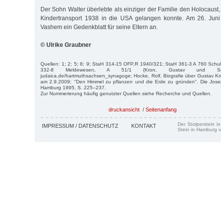
Der Sohn Walter überlebte als einziger der Familie den Holocaust
Kindertransport 1938 in die USA gelangen konnte. Am 26. Juni
Vashem ein Gedenkblatt für seine Eltern an.
© Ulrike Graubner
Quellen: 1; 2; 5; 8; 9; StaH 314-15 OFP,R 1940/321; StaH 361-3 A 760 Schu
332-8 Meldewesen, A 51/1 (Kron, Gustav und Selma
judaica.de/hartmuthsachsen_synagoge; Hocke, Rolf, Biografie über Gustav Kr
am 2.9.2009; "Den Himmel zu pflanzen und die Erde zu gründen". Die Jos
Hamburg 1995, S. 225–237.
Zur Nummerierung häufig genutzter Quellen siehe Recherche und Quellen.
druckansicht
/
Seitenanfang
Der Stolperstein i
IMPRESSUM / DATENSCHUTZ
KONTAKT
Stein in Hamburg v