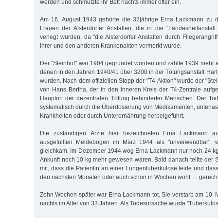
werden und schmutzte ihr Bett nachts immer öfter ein.
Am 16. August 1943 gehörte die 32jährige Erna Lackmann zu
Frauen der Alsterdorfer Anstalten, die in die "Landesheilanstalt
verlegt wurden, da "die Alsterdorfer Anstalten durch Fliegerangriff
ihrer und den anderen Krankenakten vermerkt wurde.
Der "Steinhof" war 1904 gegründet worden und zählte 1939 mehr a
denen in den Jahren 1940/41 über 3200 in der Tötungsanstalt Hart
wurden. Nach dem offiziellen Stopp der "T4-Aktion" wurde der "Stei
von Hans Bertha, der in den inneren Kreis der T4-Zentrale aufg
Hauptort der dezentralen Tötung behinderter Menschen. Der Tod
systematisch durch die Überdosierung von Medikamenten, unterlass
Krankheiten oder durch Unterernährung herbeigeführt.
Die zuständigen Ärzte hier bezeichneten Erna Lackmann au
ausgefüllten Meldebogen im März 1944 als "unverwendbar", w
gleichkam. Im Dezember 1944 wog Erna Lackmann nur noch 24 kg,
Ankunft noch 10 kg mehr gewesen waren. Bald danach teilte der St
mit, dass die Patientin an einer Lungentuberkulose leide und das
den nächsten Monaten oder auch schon in Wochen wohl … gerech
Zehn Wochen später war Erna Lackmann tot. Sie verstarb am 10.
nachts im Alter von 33 Jahren. Als Todesursache wurde "Tuberkul