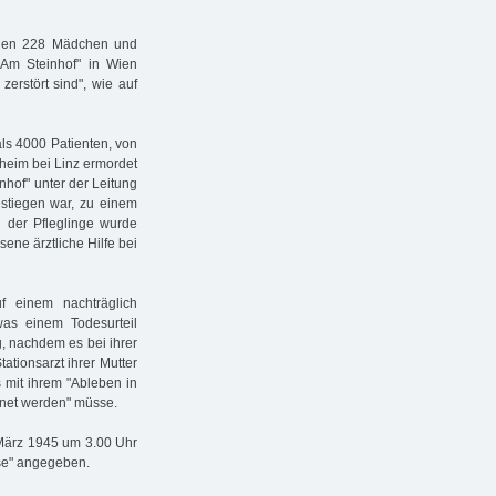
 den 228 Mädchen und
 Am Stein­hof" in Wien
 zerstört sind", wie auf
ls 4000 Patienten, von
heim bei Linz ermordet
nhof" unter der Leitung
estiegen war, zu einem
 der Pfleglinge wurde
ene ärztliche Hilfe bei
f einem nachträglich
as einem Todesurteil
 nachdem es bei ihrer
ationsarzt ihrer Mutter
s mit ihrem "Ableben in
net werden" müsse.
 März 1945 um 3.00 Uhr
ose" angegeben.