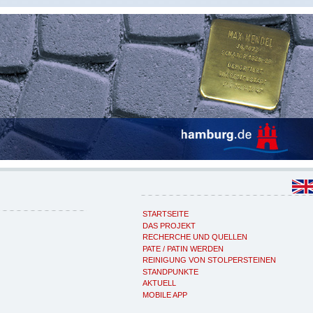
STARTSEITE
DAS PROJEKT
RECHERCHE UND QUELLEN
PATE / PATIN WERDEN
REINIGUNG VON STOLPERSTEINEN
STANDPUNKTE
AKTUELL
MOBILE APP