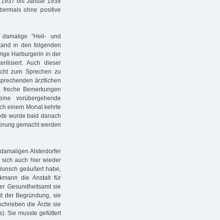
r 1937 bis Januar 1938
abermals ohne positive
damalige "Heil- und
tand in den folgenden
ige Harburgerin in der
ilisiert. Auch dieser
 nicht zum Sprechen zu
sprechenden ärztlichen
t, freche Bemerkungen
 eine vorübergehende
Nach einem Monat kehrte
kte wurde bald danach
ütterung gemacht werden
 damaligen Alsterdorfer
 sich auch hier wieder
 Wunsch geäußert habe,
mann die Anstalt für
er Gesundheitsamt sie
it der Begründung, sie
schrieben die Ärzte sie
). Sie musste gefüttert