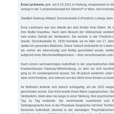
Erna Lackmann,
geb. am 6.10.1911 in Harburg, eingewiesen in die 
verlegt in die "Landesheilanstalt Am Steinhof" in Wien, dort ermord
Stadtteil Harburg-Altstadt, Denickestraße 6 (Friedrich-Ludwig-Jahn
Erna Lackmann war das älteste der drei Kinder ihrer Eltern. Ihr 
ihre Mutter Hausfrau. Nach dem Besuch der Volksschule verdie
sein erstes Gehalt als Verkäuferin. Sie wohnte in der Friedrich
(heute: Denickestraße 6). 1928 heiratete sie im Alter von 17 Jah
später ein gesundes Mädchen. Diese Geburt veränderte ihr Lebe
sie vorher als lebenslustig und fleißig geschildert wurde, wirkt
aufgrund einer Wochenbettdepression – eher verschlossenen und 
Nach einem sechswöchigen Aufenthalt in der psychiatrischen Abt
Krankenhauses Harburg-Wilhelmsburg, zu dem sie sich kurzfrist
ging es ihr vorübergehend besser. Sie litt jedoch weiterhin unte
aber nicht hinderte, sich intensiv um das Wohl ihres Kindes zu küm
Ihr Befinden änderte sich jedoch schlagartig, als sie 1933 weg
geschieden wurde. Das Kind wurde ihrem Mann zugesprochen. Sie a
Verkäuferin, blieb aber nie lange in einer Stellung. Ihre psychisc
Tag zu Tag evidenter. Sie vereinsamte zusehends und fü
Selbstgespräche bzw. in der Phantasie Gespräche mit ihrer Tochter 
klinischer Aufenthalt, diesmal in der damaligen "Psychiatrische