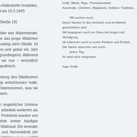
Łódź, Minsk, Riga, Theresienstadt,
Alsterdorfer Anstalten,
Auschwitz, Chelmno, Majdanek, Sobibor, Treblinka ..
et am 10.3.1945
Wir suchen euch,
-Straße 18)
deren Namen in den Archiven und im Himmel
geschrieben sind.
Wir begegnen euch an Orten der Angst und
Vater war Malermeister,
Verfolgung,
nte das junge Mädchen
wir erkennen euch in euren Kindern und Enkeln.
-Ludwig-Jahn-Straße 18
Die Steine sprechen von euch,
ren und gebar ein Jahr
jeden Tag.
n grundlegend. Während
Ihr seid nicht vergessen.
e sie nun – vermutlich
apathisch.
Inge Grolle
eilung des Städtischen
ig entschlossen hatte,
r Depressionen, was sie
mern.
en angeblicher Untreue
rbeitete weiterhin als
hen Probleme wurden von
hrte immer häufiger
Waltraud. Ein er­neuter
n und Nervenklinik der