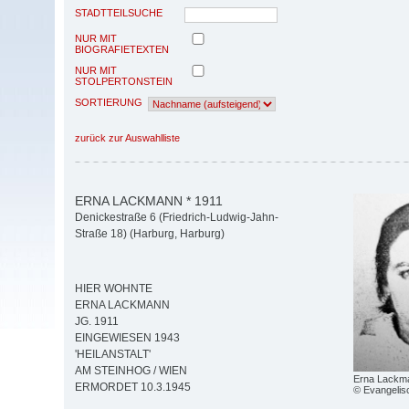
STADTTEILSUCHE
NUR MIT
BIOGRAFIETEXTEN
NUR MIT
STOLPERTONSTEIN
SORTIERUNG
zurück zur Auswahlliste
ERNA LACKMANN * 1911
Denickestraße 6 (Friedrich-Ludwig-Jahn-
Straße 18) (Harburg, Harburg)
HIER WOHNTE
ERNA LACKMANN
JG. 1911
EINGEWIESEN 1943
'HEILANSTALT'
AM STEINHOG / WIEN
Erna Lackm
ERMORDET 10.3.1945
© Evangelisc