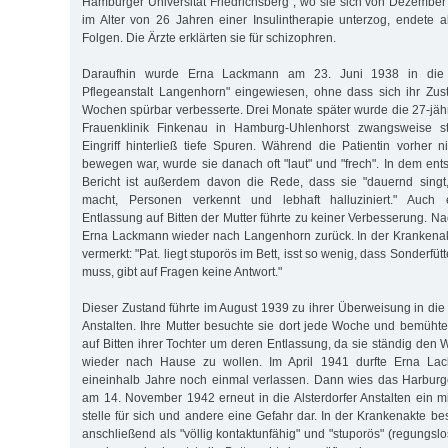
Hamburger Universität Friedrichsberg", wo sie sich von Dezembe
im Alter von 26 Jahren einer Insulintherapie unterzog, endete 
Folgen. Die Ärzte erklärten sie für schizophren.
Daraufhin wurde Erna Lackmann am 23. Juni 1938 in die 
Pflegeanstalt Langenhorn" eingewiesen, ohne dass sich ihr Zus
Wochen spürbar verbesserte. Drei Monate später wurde die 27-jähr
Frauenklinik Finkenau in Hamburg-Uhlenhorst zwangsweise ster
Eingriff hinterließ tiefe Spuren. Während die Patientin vorher
bewegen war, wurde sie danach oft "laut" und "frech". In dem ent
Bericht ist außerdem davon die Rede, dass sie "dauernd sing
macht, Personen verkennt und lebhaft halluziniert." Auch
Entlassung auf Bitten der Mutter führte zu keiner Verbesserung. 
Erna Lackmann wieder nach Langenhorn zurück. In der Krankena
vermerkt: "Pat. liegt stuporös im Bett, isst so wenig, dass Sonderf
muss, gibt auf Fragen keine Antwort."
Dieser Zustand führte im August 1939 zu ihrer Überweisung in die
Anstalten. Ihre Mutter besuchte sie dort jede Woche und bemühte
auf Bitten ihrer Tochter um deren Entlassung, da sie ständig den
wieder nach Hause zu wollen. Im April 1941 durfte Erna Lack
eineinhalb Jahre noch einmal verlassen. Dann wies das Harburg
am 14. November 1942 erneut in die Alsterdorfer Anstalten ein m
stelle für sich und andere eine Gefahr dar. In der Krankenakte be
anschließend als "völlig kontaktunfähig" und "stuporös" (regungslos