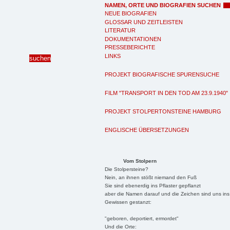
NAMEN, ORTE UND BIOGRAFIEN SUCHEN
NEUE BIOGRAFIEN
GLOSSAR UND ZEITLEISTEN
LITERATUR
DOKUMENTATIONEN
PRESSEBERICHTE
LINKS
PROJEKT BIOGRAFISCHE SPURENSUCHE
FILM "TRANSPORT IN DEN TOD AM 23.9.1940"
PROJEKT STOLPERTONSTEINE HAMBURG
ENGLISCHE ÜBERSETZUNGEN
Vom Stolpern
Die Stolpersteine?
Nein, an ihnen stößt niemand den Fuß
Sie sind ebenerdig ins Pflaster gepflanzt
aber die Namen darauf und die Zeichen sind uns ins
Gewissen gestanzt:
"geboren, deportiert, ermordet"
Und die Orte: