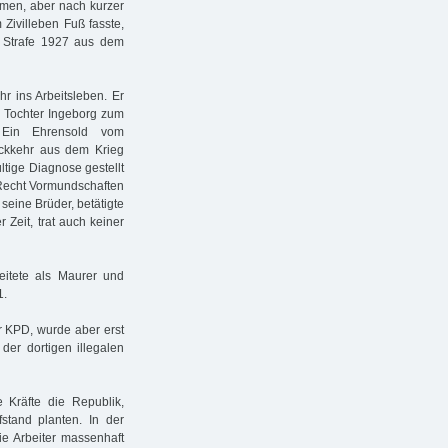
men, aber nach kurzer
Zivilleben Fuß fasste,
r Strafe 1927 aus dem
r ins Arbeitsleben. Er
n Tochter Ingeborg zum
 Ein Ehrensold vom
ückkehr aus dem Krieg
ltige Diagnose gestellt
 Recht Vormundschaften
 seine Brüder, betätigte
 Zeit, trat auch keiner
itete als Maurer und
1.
er KPD, wurde aber erst
der dortigen illegalen
e Kräfte die Republik,
stand planten. In der
e Arbeiter massenhaft