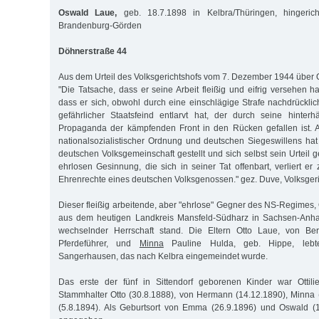
Oswald Laue,
geb. 18.7.1898 in Kelbra/Thüringen, hingeric
Brandenburg-Görden
Döhnerstraße 44
Aus dem Urteil des Volksgerichtshofs vom 7. Dezember 1944 über
"Die Tatsache, dass er seine Arbeit fleißig und eifrig versehen ha
dass er sich, obwohl durch eine einschlägige Strafe nachdrücklic
gefährlicher Staatsfeind entlarvt hat, der durch seine hinterhäl
Propaganda der kämpfenden Front in den Rücken gefallen ist. A
nationalsozialistischer Ordnung und deutschen Siegeswillens hat
deutschen Volksgemeinschaft gestellt und sich selbst sein Urteil
ehrlosen Gesinnung, die sich in seiner Tat offenbart, verliert er
Ehrenrechte eines deutschen Volksgenossen." gez. Duve, Volksgeri
Dieser fleißig arbeitende, aber "ehrlose" Gegner des NS-Regimes
aus dem heutigen Landkreis Mansfeld-Südharz in Sachsen-Anhal
wechselnder Herrschaft stand. Die Eltern Otto Laue, von Ber
Pferdeführer, und
Minna
Pauline Hulda, geb. Hippe, lebte
Sangerhausen, das nach Kelbra eingemeindet wurde.
Das erste der fünf in Sittendorf geborenen Kinder war Ottili
Stammhalter Otto (30.8.1888), von Hermann (14.12.1890), Minna 
(5.8.1894). Als Geburtsort von Emma (26.9.1896) und Oswald (1