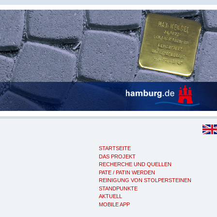
STARTSEITE
DAS PROJEKT
RECHERCHE UND QUELLEN
PATE / PATIN WERDEN
REINIGUNG VON STOLPERSTEINEN
STANDPUNKTE
AKTUELL
MOBILE APP