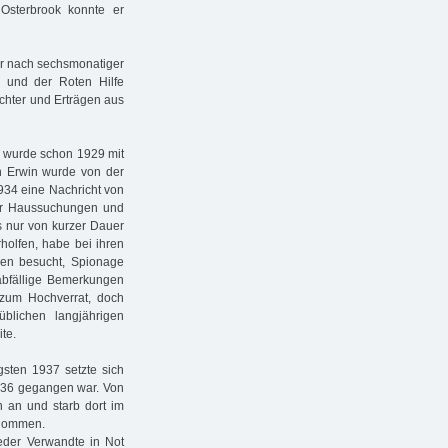
 Osterbrook konnte er
r nach sechsmonatiger
D und der Roten Hilfe
echter und Erträgen aus
, wurde schon 1929 mit
hn Erwin wurde von der
934 eine Nachricht von
ihr Haussuchungen und
s nur von kurzer Dauer
holfen, habe bei ihren
nen besucht, Spionage
bfällige Bemerkungen
 zum Hochverrat, doch
blichen langjährigen
te.
gsten 1937 setzte sich
936 gegangen war. Von
n an und starb dort im
enommen.
eder Verwandte in Not