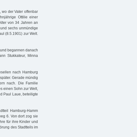
 wo der Vater offenbar
njährige Ottilie einer
Alter von 34 Jahren an
u und sechs unmündige
l (8.5.1901) zur Welt.
ab und begannen danach
ann Stukkateur, Minna
Gesellen nach Hamburg
r später. Gerade mündig
ern nach. Die Familie
es einen Sohn zur Welt,
d Paul Laue, beteiligte
tadtteil Hamburg-Hamm
eg 6. Von dort zog sie
hre für ihre Kinder und
rung des Stadtteils im