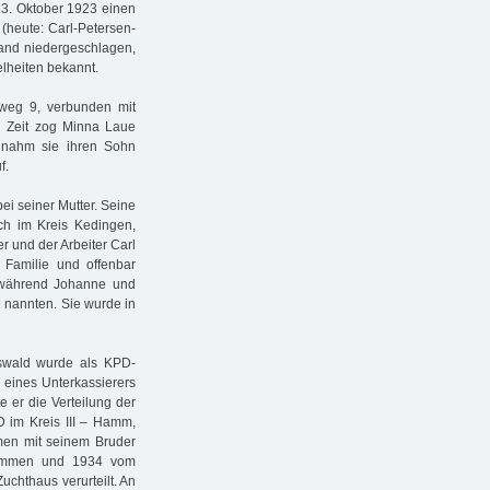
. Oktober 1923 einen
 (heute: Carl-Petersen-
tand niedergeschlagen,
elheiten bekannt.
weg 9, verbunden mit
n Zeit zog Minna Laue
t nahm sie ihren Sohn
f.
i seiner Mutter. Seine
ch im Kreis Kedingen,
r und der Arbeiter Carl
 Familie und offenbar
 während Johanne und
 nannten. Sie wurde in
wald wurde als KPD-
 eines Unterkassierers
e er die Verteilung der
D im Kreis III – Hamm,
men mit seinem Bruder
nommen und 1934 vom
uchthaus verurteilt. An