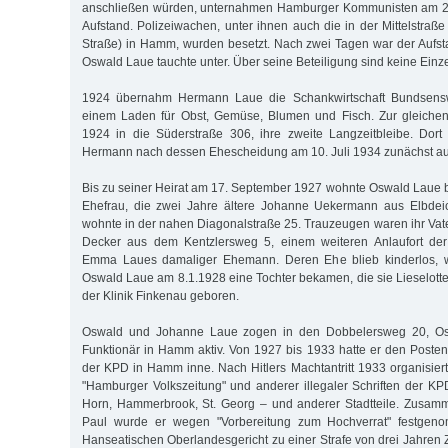
anschließen würden, unternahmen Hamburger Kommunisten am 23
Aufstand. Polizeiwachen, unter ihnen auch die in der Mittelstraße
Straße) in Hamm, wurden besetzt. Nach zwei Tagen war der Aufs
Oswald Laue tauchte unter. Über seine Beteiligung sind keine Einz
1924 übernahm Hermann Laue die Schankwirtschaft Bundsens
einem Laden für Obst, Gemüse, Blumen und Fisch. Zur gleiche
1924 in die Süderstraße 306, ihre zweite Langzeitbleibe. Dor
Hermann nach dessen Ehescheidung am 10. Juli 1934 zunächst au
Bis zu seiner Heirat am 17. September 1927 wohnte Oswald Laue be
Ehefrau, die zwei Jahre ältere Johanne Uekermann aus Elbdei
wohnte in der nahen Diagonalstraße 25. Trauzeugen waren ihr Vate
Decker aus dem Kentzlersweg 5, einem weiteren Anlaufort der
Emma Laues damaliger Ehemann. Deren Ehe blieb kinderlos,
Oswald Laue am 8.1.1928 eine Tochter bekamen, die sie Lieselotte
der Klinik Finkenau geboren.
Oswald und Johanne Laue zogen in den Dobbelersweg 20, Os
Funktionär in Hamm aktiv. Von 1927 bis 1933 hatte er den Posten
der KPD in Hamm inne. Nach Hitlers Machtantritt 1933 organisiert
"Hamburger Volkszeitung" und anderer illegaler Schriften der KP
Horn, Hammerbrook, St. Georg – und anderer Stadtteile. Zusam
Paul wurde er wegen "Vorbereitung zum Hochverrat" festge
Hanseatischen Oberlandesgericht zu einer Strafe von drei Jahren Z