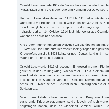
Oswald Laue beendete 1912 die Volksschule und wurde Eisenflec
Mutter, traten er und die Brüder Otto und Hermann der Gewerkschaf
Hermann Laue absolvierte von 1912 bis 1914 eine Infanteriste
Unmittelbar vor Beginn des Ersten Weltkriegs, am 30. Juni 1914, e
dienstuntauglich, doch wurde er später wieder eingezogen. E
heiratete dort am 24. Oktober 1914 Mathilde Wolter aus Otterndor
wohnhaft an derselben Adresse.
Alle Brüder nahmen am Ersten Weltkrieg teil und überlebten ihn. 
1914 wurde Otto Laue zum Heeresdienst eingezogen und geriet n
Kriegsgefangenschaft. 1918 kehrte er nach Deutschland und in sei
Maurer und Eisenflechter zurück.
Oswald Laue wurde 1916 eingezogen. Eingesetzt in einem Pionier
geriet er in den Stellungskrieg. Nachdem er 1917 aus einem Url
zurückgekehrt war, wurde er wegen Desertion von einem Krieg
Festungshaft in Spandau verurteilt. Dank der Novemberrevolut
schon 1918. Nach seiner Rückkehr nach Hamburg schloss er si
Soldatenrat an.
Moritz Laue kehrte schwer versehrt aus dem Krieg zurück un
zustehende Kriegsversorgungsrente, die jedoch auf sich wart
beigetragen haben, dass er wiederholt kriminell wurde. Be