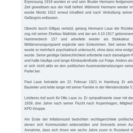
Erpressung 1919 wurden er und sein Bruder Hermann festgenom
Zeit gewaltsam aus der Haft befreit. Während Hermann wieder im 
wurde Moritz 1922 erneut inhaftiert und nach Verbüßung seine
Gefängnis entlassen.
Obwohl durch Giftgas verletzt, gelang Hermann Laue die Rückkeh
zog mit seiner Ehefrau Mathilde und der am 4.10.1917 geborene
Hammerdeich 157 und arbeitete wieder als Stukkateur.
Militärversorgungsamt ergänzte sein Einkommen. Seit seiner R
wurde er mehrfach psychiatrisch untersucht, ohne dass eine endgü
wurde. Seine geistige Gebrechlichkeit erforderte nach damaligem
und hatte häufige und lange Klinikaufenthalte zur Folge. Anders als
er sich nicht aktiv an den politischen Auseinandersetzungen seiner
Partei bei.
Paul Laue heiratete am 22. Februar 1921 in Hamburg. Er arbe
Bauleiter und lebte lange mit seiner Familie in der Wendenstraße 5
Letzteres traf auch für Otto Laue zu. Er sympathisierte zwar mit d
1939, drei Jahre nach seiner Flucht nach Kopenhagen, Mitglied 
KPD-Gruppe.
Am Ende der Inflationszeit bedrohten rechtsgerichtete politisch
denen sich Kommunisten widersetzten und ihrerseits einen Auf
Annahme, dass sich ihnen wie sechs Jahre zuvor in Russland di