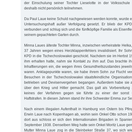
der Einschulung seiner Tochter Lieselotte in der Volksschule
deshalb nicht persönlich teilnehmen.
Da Paul Laue keine Schuld nachgewiesen werden konnte, wurde e
Untersuchungshaft außer Verfolgung gesetzt. Er blieb der KP
verbunden und schlug sich und die fünfköpfige Familie als Eisenfl
seinem gepachteten Garten durch.
Minna Laues älteste Tochter Minna, inzwischen verheiratete Helka
37 Jahren wegen eines Herzklappenfehlers invalidisiert. Ihr So
KPD in die Tschechoslowakei geschickt. Nachdem sie im Herbst 1
ihm erhalten hatte, nahm sie Kontakt zu ihm auf. Das brachte 
Inhaftierungen ein, die wegen ihres Gesundheitszustandes jeweil
waren. Anklagepunkte waren, sie habe ihrem Sohn zur Flucht ver
Besuchen in der Tschechoslowakei staatsfeindliche Organisatio
betrieben und Devisenvergehen begangen. Außerdem habe sie a
über den Krieg und Hitler gemacht. Das galt als Vorbereitung
keines der Verfahren gegen sie führte zu einer der sonst ü
Haftstrafen. In diesen Jahren stand ihr ihre Schwester Emma zur Sei
Nach einem illegalen Aufenthalt in Hamburg von Ostern bis Pfin
Erwin Laue nach Kopenhagen ab, wohin sein Onkel Otto schon 1
dort aus schloss er sich den Internationalen Brigaden in Spanie
September 1938. Denselben Weg hatte sein Onkel Moritz Laue g
Mutter Minna Laue zog in die Steinbeker Straße 37, wo sich wi