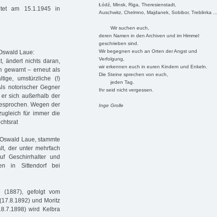
Łódź, Minsk, Riga, Theresienstadt,
htet am 15.1.1945 in
Auschwitz, Chelmno, Majdanek, Sobibor, Treblinka ..
Wir suchen euch,
deren Namen in den Archiven und im Himmel
geschrieben sind.
Wir begegnen euch an Orten der Angst und
 Oswald Laue:
Verfolgung,
t, ändert nichts daran,
wir erkennen euch in euren Kindern und Enkeln.
h gewarnt – erneut als
Die Steine sprechen von euch,
tige, umstürzliche (!)
jeden Tag.
ls notorischer Gegner
Ihr seid nicht vergessen.
 er sich außerhalb der
 gesprochen. Wegen der
Inge Grolle
 zugleich für immer die
chtsrat
, Oswald Laue, stammte
t, der unter mehrfach
uf Geschirrhalter und
n in Sittendorf bei
e (1887), gefolgt vom
(17.8.1892) und Moritz
8.7.1898) wird Kelbra