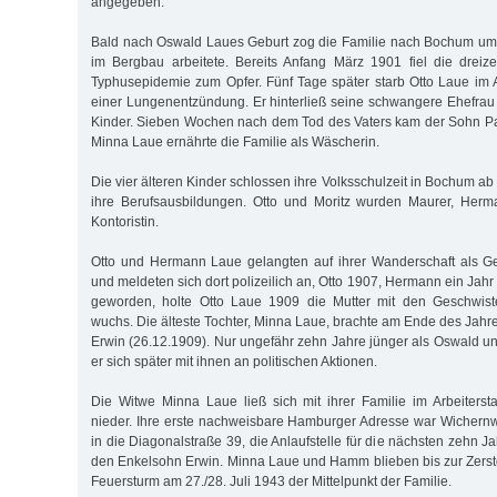
angegeben.
Bald nach Oswald Laues Geburt zog die Familie nach Bochum um,
im Bergbau arbeitete. Bereits Anfang März 1901 fiel die dreizeh
Typhusepidemie zum Opfer. Fünf Tage später starb Otto Laue im 
einer Lungenentzündung. Er hinterließ seine schwangere Ehefra
Kinder. Sieben Wochen nach dem Tod des Vaters kam der Sohn Pau
Minna Laue ernährte die Familie als Wäscherin.
Die vier älteren Kinder schlossen ihre Volksschulzeit in Bochum 
ihre Berufsausbildungen. Otto und Moritz wurden Maurer, Herm
Kontoristin.
Otto und Hermann Laue gelangten auf ihrer Wanderschaft als 
und meldeten sich dort polizeilich an, Otto 1907, Hermann ein Jah
geworden, holte Otto Laue 1909 die Mutter mit den Geschwist
wuchs. Die älteste Tochter, Minna Laue, brachte am Ende des Jahr
Erwin (26.12.1909). Nur ungefähr zehn Jahre jünger als Oswald un
er sich später mit ihnen an politischen Aktionen.
Die Witwe Minna Laue ließ sich mit ihrer Familie im Arbeiters
nieder. Ihre erste nachweisbare Hamburger Adresse war Wichernw
in die Diagonalstraße 39, die Anlaufstelle für die nächsten zehn Ja
den Enkelsohn Erwin. Minna Laue und Hamm blieben bis zur Zerstö
Feuersturm am 27./28. Juli 1943 der Mittelpunkt der Familie.