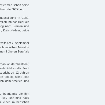
hter. Wie schon seine
t und der SPD bei.
nausbildung in Celle.
ntließ ihn das Heer als
r zog nach Bremen und
f, Kreis Hadeln, beide
Bereits am 2. September
och im selben Monat in
nen früheren Beruf als
park an der Westfront,
aub nicht an die Front
sgericht zu 12 Jahren
ion endete seine Haft
ch dem Arbeiter- und
d beantragte die ihm
en ließ. Das mag dazu
i einer räuberischen