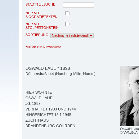
STADTTEILSUCHE
NUR MIT
BIOGRAFIETEXTEN
NUR MIT
STOLPERTONSTEIN
SORTIERUNG
zurück zur Auswahlliste
OSWALD LAUE * 1898
Döhnerstraße 44 (Hamburg-Mitte, Hamm)
HIER WOHNTE
OSWALD LAUE
JG. 1898
VERHAFTET 1933 UND 1944
HINGERICHTET 15.1.1945
ZUCHTHAUS
BRANDENBURG-GÖHRDEN
Oswald Lau
© VVN/BdA