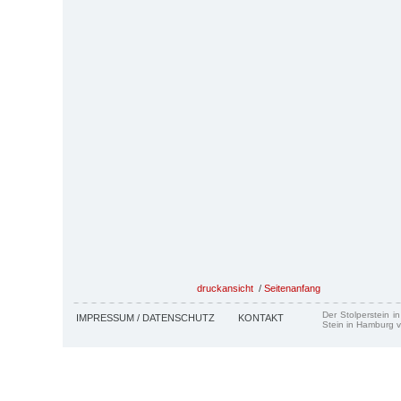
druckansicht
/
Seitenanfang
Der Stolperstein i
IMPRESSUM / DATENSCHUTZ
KONTAKT
Stein in Hamburg v