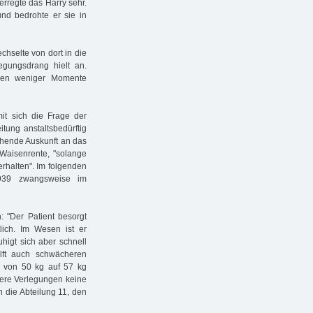
erregte das Harry sehr.
nd bedrohte er sie in
echselte von dort in die
egungsdrang hielt an.
nnen weniger Momente
t sich die Frage der
tung anstaltsbedürftig
chende Auskunft an das
 Waisenrente, "solange
erhalten". Im folgenden
1939 zwangsweise im
: "Der Patient besorgt
lich. Im Wesen ist er
ruhigt sich aber schnell
hilft auch schwächeren
te von 50 kg auf 57 kg
rere Verlegungen keine
n die Abteilung 11, den