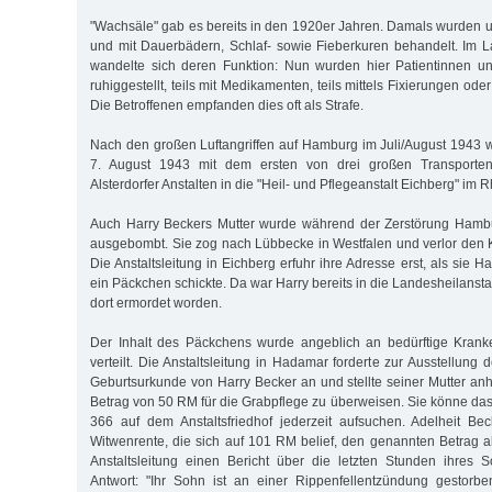
"Wachsäle" gab es bereits in den 1920er Jahren. Damals wurden un
und mit Dauerbädern, Schlaf- sowie Fieberkuren behandelt. Im 
wandelte sich deren Funktion: Nun wurden hier Patientinnen un
ruhiggestellt, teils mit Medikamenten, teils mittels Fixierungen 
Die Betroffenen empfanden dies oft als Strafe.
Nach den großen Luftangriffen auf Hamburg im Juli/August 1943
7. August 1943 mit dem ersten von drei großen Transporte
Alsterdorfer Anstalten in die "Heil- und Pflegeanstalt Eichberg" im 
Auch Harry Beckers Mutter wurde während der Zerstörung Hambur
ausgebombt. Sie zog nach Lübbecke in Westfalen und verlor den 
Die Anstaltsleitung in Eichberg erfuhr ihre Adresse erst, als sie
ein Päckchen schickte. Da war Harry bereits in die Landesheilanst
dort ermordet worden.
Der Inhalt des Päckchens wurde angeblich an bedürftige Kranke
verteilt. Die Anstaltsleitung in Hadamar forderte zur Ausstellung
Geburtsurkunde von Harry Becker an und stellte seiner Mutter an
Betrag von 50 RM für die Grabpflege zu überweisen. Sie könne das
366 auf dem Anstaltsfriedhof jederzeit aufsuchen. Adelheit Be
Witwenrente, die sich auf 101 RM belief, den genannten Betrag a
Anstaltsleitung einen Bericht über die letzten Stunden ihres S
Antwort: "Ihr Sohn ist an einer Rippenfellentzündung gestorb