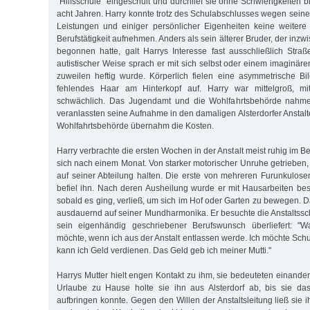
"Hilfsschule" eingeschult und durchlief sie ohne Schwierigkeiten
acht Jahren. Harry konnte trotz des Schulabschlusses wegen seine
Leistungen und einiger persönlicher Eigenheiten keine weitere
Berufstätigkeit aufnehmen. Anders als sein älterer Bruder, der inzw
begonnen hatte, galt Harrys Interesse fast ausschließlich Stra
autistischer Weise sprach er mit sich selbst oder einem imaginär
zuweilen heftig wurde. Körperlich fielen eine asymmetrische B
fehlendes Haar am Hinterkopf auf. Harry war mittelgroß, mit
schwächlich. Das Jugendamt und die Wohlfahrtsbehörde nahme
veranlassten seine Aufnahme in den damaligen Alsterdorfer Anstal
Wohlfahrtsbehörde übernahm die Kosten.
Harry verbrachte die ersten Wochen in der Anstalt meist ruhig im Be
sich nach einem Monat. Von starker motorischer Unruhe getrieben, 
auf seiner Abteilung halten. Die erste von mehreren Furunkulos
befiel ihn. Nach deren Ausheilung wurde er mit Hausarbeiten besc
sobald es ging, verließ, um sich im Hof oder Garten zu bewegen. Da
ausdauernd auf seiner Mundharmonika. Er besuchte die Anstaltsschu
sein eigenhändig geschriebener Berufswunsch überliefert: "
möchte, wenn ich aus der Anstalt entlassen werde. Ich möchte Sc
kann ich Geld verdienen. Das Geld geb ich meiner Mutti."
Harrys Mutter hielt engen Kontakt zu ihm, sie bedeuteten einander 
Urlaube zu Hause holte sie ihn aus Alsterdorf ab, bis sie da
aufbringen konnte. Gegen den Willen der Anstaltsleitung ließ sie