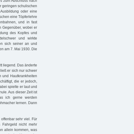
 bis zum Abschluss nach
r geringen schulischen
 Ausbildung oder eine
ischen eine Töpferlehre
ßenbahnen, und in fast
en Gegenüber, wobei er
ildung des Kopfes und
telschwer und wirkte
n sich seiner an und
ten am 7. Mai 1930. Die
tt liegend. Das änderte
ließ er sich nur schwer
en und Hautkrankheiten
häftigt, die er jedoch,
bei spielte er laut und
le. Aus dieser Zeit ist
Was ich gerne werden
huhmacher lernen. Dann
offenbar sehr viel. Für
s Fahrgeld nicht mehr
 ihn allein kommen, was