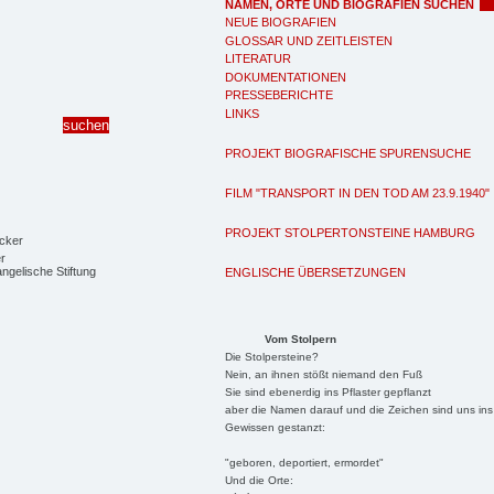
NAMEN, ORTE UND BIOGRAFIEN SUCHEN
NEUE BIOGRAFIEN
GLOSSAR UND ZEITLEISTEN
LITERATUR
DOKUMENTATIONEN
PRESSEBERICHTE
LINKS
PROJEKT BIOGRAFISCHE SPURENSUCHE
FILM "TRANSPORT IN DEN TOD AM 23.9.1940"
PROJEKT STOLPERTONSTEINE HAMBURG
r
ngelische Stiftung
ENGLISCHE ÜBERSETZUNGEN
Vom Stolpern
Die Stolpersteine?
Nein, an ihnen stößt niemand den Fuß
Sie sind ebenerdig ins Pflaster gepflanzt
aber die Namen darauf und die Zeichen sind uns ins
Gewissen gestanzt:
"geboren, deportiert, ermordet"
Und die Orte: