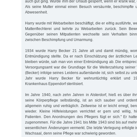
auch gut ging. Wurde ihm der Urlaub gesperrt, wenn er krank war, 
Als seine Mutter einmal einen Besuch versäumte, beschimpfte u
Abwesenheit.
Harry wurde mit Webarbeiten beschäftigt, die er eifrig ausführte, w
Mattenflechterei und kehrte zu Webarbeiten zurück. Sein Bew
Gegenüber seinen Mitpatienten wechselte sein Verhalten bi
zwischen Beschimpfung und Umarmung.
1934 wurde Harry Becker 21 Jahre alt und damit mündig, womi
Entmündigung stellte. Da er nach Einschätzung der ärztlichen Lei
bleiben würde, sah man von einer Entmündigung ab. Die entspre
Versorgungsamt war die Grundlage für die Weiterzahlung seiner
(Becker) infolge seines Leidens außerstande ist, sich selbst zu unt
Jahr wurde Harry Becker für wehruntüchtig erklärt und 
Krankenhaus Eppendorf sterilisiert.
Im Jahre 1940, nach zehn Jahren in Alsterdorf, hieß es über ihn
seine Körperpflege selbständig, ist an sich sauber und ordent
allgemein ruhig und verträglich. Zeitweise ist er leicht erregt, be
wieder. Kleine Hilfeleistungen verrichtet er gern und willig, 
Patienten. Den Anordnungen des Pflegers fügt er sich." Er hat
zugenommen. Für die Jahre 1941 bis Mitte 1943 sind bis auf meh
wesentlichen Änderungen vermerkt. Die letzte Verlegung erfolgte i
Wachsaal, denn seine Pflege war schwierig geworden.