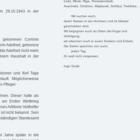
Łódź, Minsk, Riga, Theresienstadt,
Auschwitz, Chelmno, Majdanek, Sobibor, Treblinka ..
m 29.10.1943 in der
Wir suchen euch,
deren Namen in den Archiven und im Himmel
geschrieben sind.
Wir begegnen euch an Orten der Angst und
Verfolgung,
g geborenen Commis
wir erkennen euch in euren Kindern und Enkeln.
erin Adelheit, geborene
Die Steine sprechen von euch,
bte Adelheit nicht mehr
jeden Tag.
 einem Haushalt in der
Ihr seid nicht vergessen.
Inge Grolle
eboren und fünf Tage
auft. Möglicherweise
n Pfleger.
hren. Dieser hatte als
7 am Ersten Weltkrieg
 Artillerie-Volltreffer
st nicht bekannt. Sein
zuständigen Standesamt
i Jahre später in die