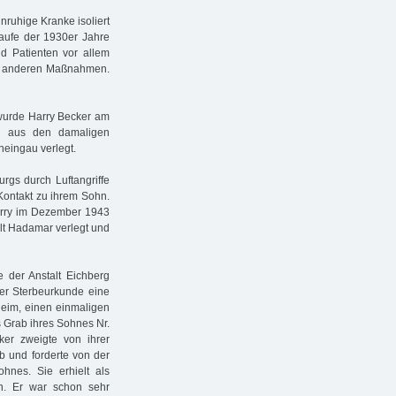
ruhige Kranke isoliert
Laufe der 1930er Jahre
d Patienten vor allem
oder anderen Maßnahmen.
 wurde Harry Becker am
n aus den damaligen
Rheingau verlegt.
gs durch Luftangriffe
Kontakt zu ihrem Sohn.
 Harry im Dezember 1943
alt Hadamar verlegt und
 der Anstalt Eichberg
 der Sterbeurkunde eine
heim, einen einmaligen
 Grab ihres Sohnes Nr.
cker zweigte von ihrer
b und forderte von der
ohnes. Sie erhielt als
en. Er war schon sehr