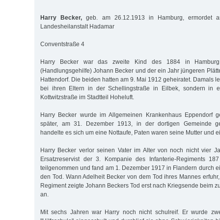
Harry Becker,
geb. am 26.12.1913 in Hamburg, ermordet a
Landesheilanstalt Hadamar
Conventstraße 4
Harry Becker war das zweite Kind des 1884 in Hambur
(Handlungsgehilfe) Johann Becker und der ein Jahr jüngeren Plätt
Hattendorf. Die beiden hatten am 9. Mai 1912 geheiratet. Damals le
bei ihren Eltern in der Schellingstraße in Eilbek, sondern in
Kottwitzstraße im Stadtteil Hoheluft.
Harry Becker wurde im Allgemeinen Krankenhaus Eppendorf g
später, am 31. Dezember 1913, in der dortigen Gemeinde get
handelte es sich um eine Nottaufe, Paten waren seine Mutter und ei
Harry Becker verlor seinen Vater im Alter von noch nicht vier Ja
Ersatzreservist der 3. Kompanie des Infanterie-Regiments 18
teilgenommen und fand am 1. Dezember 1917 in Flandern durch einen
den Tod. Wann Adelheit Becker von dem Tod ihres Mannes erfuhr, i
Regiment zeigte Johann Beckers Tod erst nach Kriegsende beim 
an.
Mit sechs Jahren war Harry noch nicht schulreif. Er wurde zwe