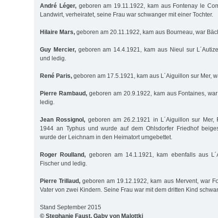
André Léger,
geboren am 19.11.1922, kam aus Fontenay le Comt
Landwirt, verheiratet, seine Frau war schwanger mit einer Tochter.
Hilaire Mars,
geboren am 20.11.1922, kam aus Bourneau, war Bäck
Guy Mercier,
geboren am 14.4.1921, kam aus Nieul sur L´Autize,
und ledig.
René Paris,
geboren am 17.5.1921, kam aus L´Aiguillon sur Mer, wa
Pierre Rambaud,
geboren am 20.9.1922, kam aus Fontaines, war
ledig.
Jean Rossignol,
geboren am 26.2.1921 in L´Aiguillon sur Mer, Fi
1944 an Typhus und wurde auf dem Ohlsdorfer Friedhof beiges
wurde der Leichnam in den Heimatort umgebettet.
Roger Roulland,
geboren am 14.1.1921, kam ebenfalls aus L´A
Fischer und ledig.
Pierre Trillaud,
geboren am 19.12.1922, kam aus Mervent, war Fors
Vater von zwei Kindern. Seine Frau war mit dem dritten Kind schw
Stand September 2015
© Stephanie Faust, Gaby von Malottki