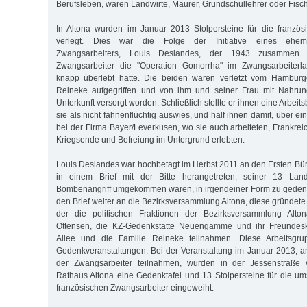
Berufsleben, waren Landwirte, Maurer, Grundschullehrer oder Fisch
In Altona wurden im Januar 2013 Stolpersteine für die französ
verlegt. Dies war die Folge der Initiative eines ehema
Zwangsarbeiters, Louis Deslandes, der 1943 zusammen 
Zwangsarbeiter die "Operation Gomorrha" im Zwangsarbeiterla
knapp überlebt hatte. Die beiden waren verletzt vom Hambur
Reineke aufgegriffen und von ihm und seiner Frau mit Nahru
Unterkunft versorgt worden. Schließlich stellte er ihnen eine Arbei
sie als nicht fahnenflüchtig auswies, und half ihnen damit, über e
bei der Firma Bayer/Leverkusen, wo sie auch arbeiteten, Frankrei
Kriegsende und Befreiung im Untergrund erlebten.
Louis Deslandes war hochbetagt im Herbst 2011 an den Ersten Bür
in einem Brief mit der Bitte herangetreten, seiner 13 Lan
Bombenangriff umgekommen waren, in irgendeiner Form zu gedenke
den Brief weiter an die Bezirksversammlung Altona, diese gründete
der die politischen Fraktionen der Bezirksversammlung Altona
Ottensen, die KZ-Gedenkstätte Neuengamme und ihr Freundes
Allee und die Familie Reineke teilnahmen. Diese Arbeitsgrup
Gedenkveranstaltungen. Bei der Veranstaltung im Januar 2013, 
der Zwangsarbeiter teilnahmen, wurden in der Jessenstraße
Rathaus Altona eine Gedenktafel und 13 Stolpersteine für die
französischen Zwangsarbeiter eingeweiht.