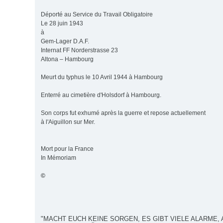
Déporté au Service du Travail Obligatoire
Le 28 juin 1943
à
Gem-Lager D.A.F.
Internat FF Norderstrasse 23
Altona – Hambourg
Meurt du typhus le 10 Avril 1944 à Hambourg
Enterré au cimetière d'Holsdorf à Hambourg.
Son corps fut exhumé après la guerre et repose actuellement
à l'Aiguillon sur Mer.
Mort pour la France
In Mémoriam
©
"MACHT EUCH KEINE SORGEN, ES GIBT VIELE ALARME, 