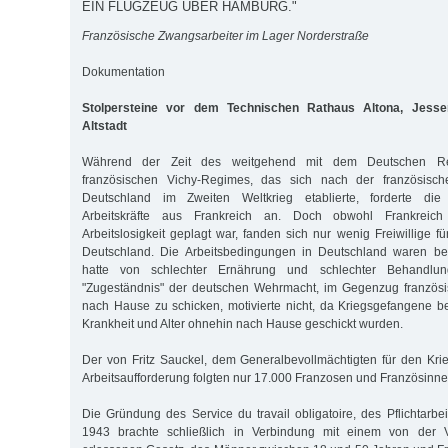
EIN FLUGZEUG ÜBER HAMBURG."
Französische Zwangsarbeiter im Lager Norderstraße
Dokumentation
Stolpersteine vor dem Technischen Rathaus Altona, Jessen
Altstadt
Während der Zeit des weitgehend mit dem Deutschen Rei
französischen Vichy-Regimes, das sich nach der französisc
Deutschland im Zweiten Weltkrieg etablierte, forderte di
Arbeitskräfte aus Frankreich an. Doch obwohl Frankreich 
Arbeitslosigkeit geplagt war, fanden sich nur wenig Freiwillige fü
Deutschland. Die Arbeitsbedingungen in Deutschland waren b
hatte von schlechter Ernährung und schlechter Behandlu
"Zugeständnis" der deutschen Wehrmacht, im Gegenzug französ
nach Hause zu schicken, motivierte nicht, da Kriegsgefangene
Krankheit und Alter ohnehin nach Hause geschickt wurden.
Der von Fritz Sauckel, dem Generalbevollmächtigten für den Kri
Arbeitsaufforderung folgten nur 17.000 Franzosen und Französinne
Die Gründung des Service du travail obligatoire, des Pflichtarbe
1943 brachte schließlich in Verbindung mit einem von der 