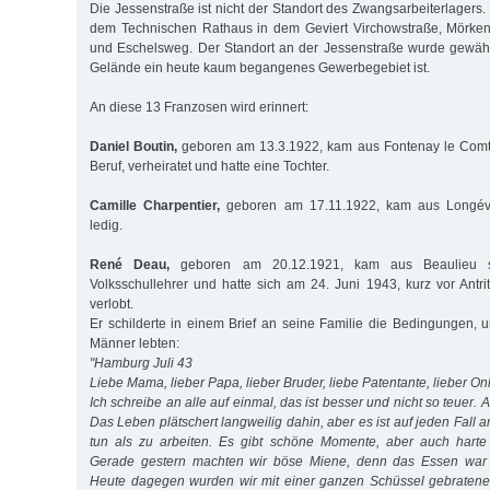
Die Jessenstraße ist nicht der Standort des Zwangsarbeiterlagers.
dem Technischen Rathaus in dem Geviert Virchowstraße, Mörkens
und Eschelsweg. Der Standort an der Jessenstraße wurde gewählt
Gelände ein heute kaum begangenes Gewerbegebiet ist.
An diese 13 Franzosen wird erinnert:
Daniel Boutin,
geboren am 13.3.1922, kam aus Fontenay le Comt
Beruf, verheiratet und hatte eine Tochter.
Camille Charpentier,
geboren am 17.11.1922, kam aus Longév
ledig.
René Deau,
geboren am 20.12.1921, kam aus Beaulieu 
Volksschullehrer und hatte sich am 24. Juni 1943, kurz vor Antri
verlobt.
Er schilderte in einem Brief an seine Familie die Bedingungen, 
Männer lebten:
"Hamburg Juli 43
Liebe Mama, lieber Papa, lieber Bruder, liebe Patentante, lieber On
Ich schreibe an alle auf einmal, das ist besser und nicht so teuer. A
Das Leben plätschert langweilig dahin, aber es ist auf jeden Fall a
tun als zu arbeiten. Es gibt schöne Momente, aber auch harte
Gerade gestern machten wir böse Miene, denn das Essen war f
Heute dagegen wurden wir mit einer ganzen Schüssel gebraten