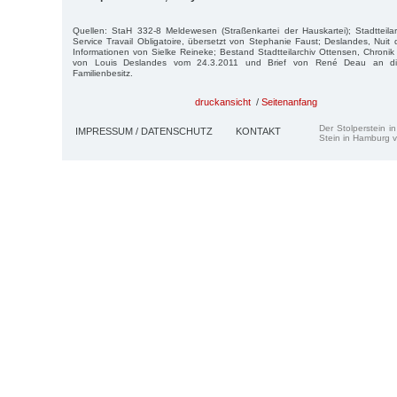
Quellen: StaH 332-8 Meldewesen (Straßenkartei der Hauskartei); Stadtteila
Service Travail Obligatoire, übersetzt von Stephanie Faust; Deslandes, Nuit 
Informationen von Sielke Reineke; Bestand Stadtteilarchiv Ottensen, Chronik 
von Louis Deslandes vom 24.3.2011 und Brief von René Deau an die
Familienbesitz.
druckansicht
/
Seitenanfang
Der Stolperstein i
IMPRESSUM / DATENSCHUTZ
KONTAKT
Stein in Hamburg v