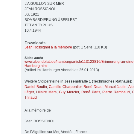
L’AIGUILLON SUR MER
JEAN ROSSIGNOL
JG. 1921
BOMBARDIERUNG ÜBERLEBT
TOT AN TYPHUS
10.4.1944
Downloads:
Jean Rossignol á la mémoire
(pdf, 1 Seite, 110 KB)
Siehe auch:
www.abendblatt.de/
hamburg/
article113123816/
Erinnerung-an-eine
Hamburg.html
(Artikel im Hamburger Abendblatt 25.01.2013)
Weitere Stolpersteine in
Jessenstraße 1 (Technisches Rathaus)
:
Daniel Boutin
,
Camille Charpentier
,
René Deau
,
Marcel Jaulin
,
Ale
Léger
,
Hilaire Mars
,
Guy Mercier
,
René Paris
,
Pierre Rambaud
,
Trillaud
A la mémoire de
Jean ROSSIGNOL
De l’Aiguillon sur Mer, Vendée, France