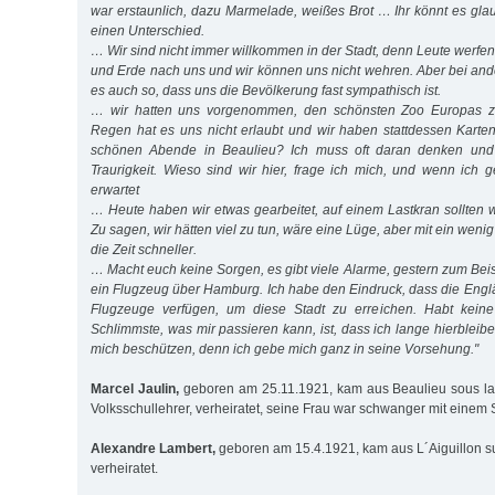
war erstaunlich, dazu Marmelade, weißes Brot … Ihr könnt es gl
einen Unterschied.
… Wir sind nicht immer willkommen in der Stadt, denn Leute werfe
und Erde nach uns und wir können uns nicht wehren. Aber bei and
es auch so, dass uns die Bevölkerung fast sympathisch ist.
… wir hatten uns vorgenommen, den schönsten Zoo Europas z
Regen hat es uns nicht erlaubt und wir haben stattdessen Karten
schönen Abende in Beaulieu? Ich muss oft daran denken und
Traurigkeit. Wieso sind wir hier, frage ich mich, und wenn ich 
erwartet
… Heute haben wir etwas gearbeitet, auf einem Lastkran sollten w
Zu sagen, wir hätten viel zu tun, wäre eine Lüge, aber mit ein weni
die Zeit schneller.
… Macht euch keine Sorgen, es gibt viele Alarme, gestern zum Beispi
ein Flugzeug über Hamburg. Ich habe den Eindruck, dass die Engl
Flugzeuge verfügen, um diese Stadt zu erreichen. Habt kein
Schlimmste, was mir passieren kann, ist, dass ich lange hierbleib
mich beschützen, denn ich gebe mich ganz in seine Vorsehung."
Marcel Jaulin,
geboren am 25.11.1921, kam aus Beaulieu sous la
Volksschullehrer, verheiratet, seine Frau war schwanger mit einem
Alexandre Lambert,
geboren am 15.4.1921, kam aus L´Aiguillon su
verheiratet.