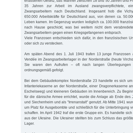
erlassenen Gesetz, das Männer zwischen 18 und 50 Jahren und F
35 Jahren zur Arbeit im Ausland zwangsverpflichtete, e
Zwangsarbeitern nach Deutschland. Insgesamt hob die Vich
650.000 Arbeitskräfte für Deutschland aus, von denen ca. 50.0
Leben kamen. Im Gegenzug wurden lediglich ca. 100.000 französ
nach Hause geschickt, was bei weitem nicht dem verabredeten
Zwangsarbeitern gegen einen Kriegsgefangenen entsprach.
Viele Franzosen entschieden sich dafür, in den französischen 
oder sich zu verstecken.
Am späten Abend des 1. Juli 1943 trafen 13 junge Franzosen
Vendée im Zwangsarbeiterlager in der Norderstraße (heute Virchow
Sie waren den Aufrufen – oft nach langen Überlegungen
ordnungsgemäß gefolgt.
Bei dem Gebäudekomplex Norderstraße 23 handelte es sich um 
Infanteriekaserne an der Norderstraße, einer Dragonerkaserne an
Eschelsweg) und kleineren Gebäuden im Innenbereich. Zu Beginn
für die dänische Armee errichtet, wurde die Anlage ab Ende des J
und Siechenheim und als "Irrenanstalt" genutzt. Ab Mitte 1941 wur
um Platz für Ausgebombte und schließlich für die Unterbringung 
schaffen. Im April 1942 traf die erste Gruppe ein. Es handelte s
aus der Ukraine. Die Ukrainer stellten bis zum Schluss das größt
Lager.