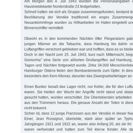
Am Morgen des 4. Juli 1943 wurden die Personalangaben d
Hausmeldekartei Norderstraße 23 festgehalten.
Schnell hatten sie sich als Gruppe zusammengefunden, bestand do
Bevölkerung der Vendée traditionell ein enges Zusammengeh
Neuankömmlinge wurden zu Hilfsarbeiten im Hafen eingeteilt un
Binnenschiffer vermittelt.
Obwohl es in den kommenden Nächten öfter Fliegeralarm gab,
jungen Männer an die Tatsache, dass Hamburg bis dahin vo
Luftangriffen verschont geblieben war und hofften, dass es so blei
Doch in der Nacht zum 25. Juli 1943, kurz nach Mitternacht, beg
Gomorrha" eine Serie von alliierten Großangriffen auf Hamburg
Tagen und Nächten fortgesetzt wurde. Zirka 34.000 Menschenleb
Hamburger Ostens fielen den Bombardements zum Opfer. In diese
besonders den Kern Altonas, darunter das Zwangsarbeiterlager an 
Einen Bunker besaß das Lager nicht, nur Keller, die für den Luft
waren. Sie hielten der Wucht der Angriffe nicht stand und dieje
gesucht hatten, wurden verschüttet. Die Überlebenden arbeiteten
aus den Trümmern heraus. Die genaue Anzahl der Toten in diese
nicht bekannt.
Sicher ist, dass 12 junge Franzosen aus der Vendée in dieser 
Einer, Jean Rossignol, überlebte, starb aber später an Typh
Jahrgängen 1921 und 1922 an, waren also Anfang 20, als sie ihr
waren verheiratet und hatten zum Teil kleine Kinder. Alle st