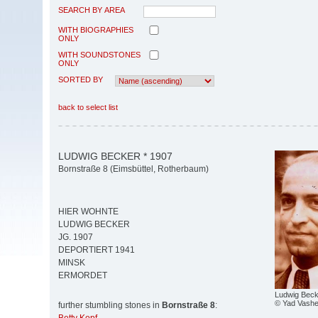
SEARCH BY AREA
WITH BIOGRAPHIES
ONLY
WITH SOUNDSTONES
ONLY
SORTED BY
back to select list
LUDWIG BECKER * 1907
Bornstraße 8 (Eimsbüttel, Rotherbaum)
HIER WOHNTE
LUDWIG BECKER
JG. 1907
DEPORTIERT 1941
MINSK
ERMORDET
Ludwig Beck
© Yad Vash
further stumbling stones in
Bornstraße 8
: