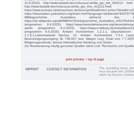
11.9.2022); http://www.statistik-des-holocaust.de/list_ger_brb_400213. ht
http://www.statistik-des-holocaust.de/list_ger_hhn_411122.html;
https://www.arcinsys.niedersachsen.de/arcinsys/detailAction.action?detailid=v
https://deportation.yadvashem.org/index.html?language=de&itemId=94
Militärgeschichte Australiens während des Zw
https://de.wikipedia.org/wiki/Milit%C3%A4rgeschichte_Australiens_w%C3%A4
(eingesehen 9.4.2025); https://www.memorialmuseums.org/memorialmuse
stettin (eingesehen 9.4.2025); https://www.vr-elibrary.de/doi/pdfplus/1
(eingesehen 9.4.2025); Arolsen Archiveinheit 1.2.1.1. Deportationen 
1.1.6.1.Listemmaterial Dachau 12; Arolsen Archiveinheit 7.5.4 Lei
Bescheinigungsvorgang Nr. 736.927 betr. Margot Levy, Emal vom 7.7.2025; 
Religionsgemeinde; diverse Adressbücher Hamburg und Stettin.
Zur Nummerierung häufig genutzter Quellen siehe Link "Recherche und Quelle
print preview
/
top of page
The stumbling stone pi
IMPRINT
CONTACT INFORMATION
thus became the 1000th
taken by Gesche Cordes