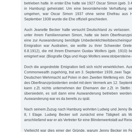
betrieben hatte. In erster Ehe hatte sie 1927 Oscar Simon (geb. 3.
in Hamburg) geheiratet. Um eine bevorstehende Verhaftung se
umgehen, war Oscar Simon 1937 ohne seine Ehefrau aus H
September 1938 wurde die Ehe offiziell geschieden.
Auch Jeanette Becker hatte versucht Deutschland zu verlassen.
unter ihrem Familiennamen Simon, hatte sie beim Oberfinanzp
eine zur Auswanderung benötigte Unbedenklichkeitsbescheinigung
Emigration war Australien, sie wollte zu ihrer Schwester Gret
6.8.1912), die mit ihrem Ehemann Gustav Wolfers (geb. 1910) b
emigriert war. (Biografie Olga und Hugo Wolfers www.stolpersteine
Doch die angestrebte Emigration ließ sich nicht verwirklichen. Aus
Commonwealth zugehörig, trat am 3. September 1939, zwei Tage 
Deutschen Wehrmacht auf Polen in den Zweiten Weltkrieg ein. Die 
des Oberfinanzpräsidenten endet mit dem Vermerk am 12. Septem
kann z.Zt. nichts unternehmen der Ehemann der z.Zt. in Stettin
übersiedeln, es soll dann eine Auswanderung betrieben werden.
Auswanderung war es da bereits zu spät.
Nach seinem Zuzug nach Hamburg wohnten Ludwig und Jenny Bec
8, I Etage. Ludwig Becker soll zunächst eine Tätigkeit als 
anschließend war er als Vertreter für eine Blindenwerkstatt auf Reis
Vielleicht war dies einer der Gründe, warum Jenny Becker im F