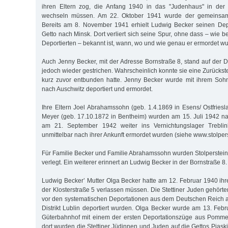
ihren Eltern zog, die Anfang 1940 in das "Judenhaus" in der K
wechseln müssen. Am 22. Oktober 1941 wurde der gemeinsam
Bereits am 8. November 1941 erhielt Ludwig Becker seinen Depo
Getto nach Minsk. Dort verliert sich seine Spur, ohne dass – wie be
Deportierten – bekannt ist, wann, wo und wie genau er ermordet wu
Auch Jenny Becker, mit der Adresse Bornstraße 8, stand auf der D
jedoch wieder gestrichen. Wahrscheinlich konnte sie eine Zurückste
kurz zuvor entbunden hatte. Jenny Becker wurde mit ihrem Sohn
nach Auschwitz deportiert und ermordet.
Ihre Eltern Joel Abrahamssohn (geb. 1.4.1869 in Esens/ Ostfriesl
Meyer (geb. 17.10.1872 in Bentheim) wurden am 15. Juli 1942 n
am 21. September 1942 weiter ins Vernichtungslager Treblink
unmittelbar nach ihrer Ankunft ermordet wurden (siehe www.stolpe
Für Familie Becker und Familie Abrahamssohn wurden Stolpersteine
verlegt. Ein weiterer erinnert an Ludwig Becker in der Bornstraße 8.
Ludwig Becker’ Mutter Olga Becker hatte am 12. Februar 1940 ihr
der Klosterstraße 5 verlassen müssen. Die Stettiner Juden gehörte
vor den systematischen Deportationen aus dem Deutschen Reich 
Distrikt Lublin deportiert wurden. Olga Becker wurde am 13. Febr
Güterbahnhof mit einem der ersten Deportationszüge aus Pommer
dort wurden die Stettiner Jüdinnen und Juden auf die Gettos Piask