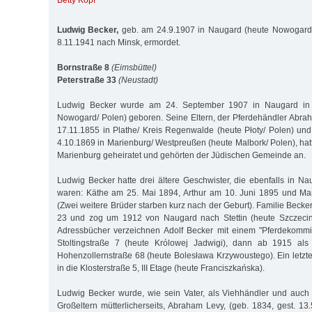
Betty Kopf
Ludwig Becker,
geb. am 24.9.1907 in Naugard (heute Nowogard/ 
8.11.1941 nach Minsk, ermordet.
Bornstraße 8
(Eimsbüttel)
Peterstraße 33
(Neustadt)
Ludwig Becker wurde am 24. September 1907 in Naugard in
Nowogard/ Polen) geboren. Seine Eltern, der Pferdehändler Abrah
17.11.1855 in Plathe/ Kreis Regenwalde (heute Płoty/ Polen) und
4.10.1869 in Marienburg/ Westpreußen (heute Malbork/ Polen), hat
Marienburg geheiratet und gehörten der Jüdischen Gemeinde an.
Ludwig Becker hatte drei ältere Geschwister, die ebenfalls in 
waren: Käthe am 25. Mai 1894, Arthur am 10. Juni 1895 und Ma
(Zwei weitere Brüder starben kurz nach der Geburt). Familie Beck
23 und zog um 1912 von Naugard nach Stettin (heute Szczecin/ 
Adressbücher verzeichnen Adolf Becker mit einem "Pferdekommis
Stoltingstraße 7 (heute Królowej Jadwigi), dann ab 1915 als
Hohenzollernstraße 68 (heute Bolesława Krzywoustego). Ein letzt
in die Klosterstraße 5, III Etage (heute Franciszkańska).
Ludwig Becker wurde, wie sein Vater, als Viehhändler und auch a
Großeltern mütterlicherseits, Abraham Levy, (geb. 1834, gest. 13