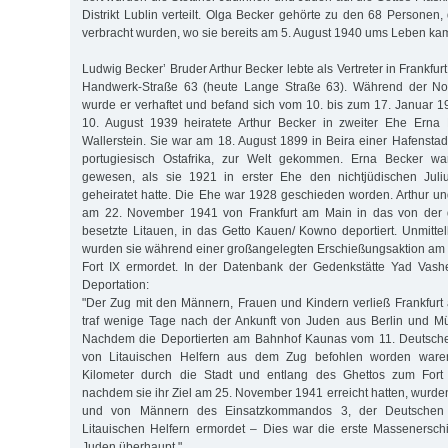
Distrikt Lublin verteilt. Olga Becker gehörte zu den 68 Personen,
verbracht wurden, wo sie bereits am 5. August 1940 ums Leben ka
Ludwig Becker’ Bruder Arthur Becker lebte als Vertreter in Frankfur
Handwerk-Straße 63 (heute Lange Straße 63). Während der 
wurde er verhaftet und befand sich vom 10. bis zum 17. Januar
10. August 1939 heiratete Arthur Becker in zweiter Ehe Erna E
Wallerstein. Sie war am 18. August 1899 in Beira einer Hafensta
portugiesisch Ostafrika, zur Welt gekommen. Erna Becker war 
gewesen, als sie 1921 in erster Ehe den nichtjüdischen Juliu
geheiratet hatte. Die Ehe war 1928 geschieden worden. Arthur 
am 22. November 1941 von Frankfurt am Main in das von der
besetzte Litauen, in das Getto Kauen/ Kowno deportiert. Unmittel
wurden sie während einer großangelegten Erschießungsaktion am
Fort IX ermordet. In der Datenbank der Gedenkstätte Yad Vash
Deportation:
"Der Zug mit den Männern, Frauen und Kindern verließ Frankfur
traf wenige Tage nach der Ankunft von Juden aus Berlin und M
Nachdem die Deportierten am Bahnhof Kaunas vom 11. Deutschen
von Litauischen Helfern aus dem Zug befohlen worden ware
Kilometer durch die Stadt und entlang des Ghettos zum Fort 
nachdem sie ihr Ziel am 25. November 1941 erreicht hatten, wurde
und von Männern des Einsatzkommandos 3, der Deutschen 
Litauischen Helfern ermordet – Dies war die erste Massenersc
Juden überhaupt."