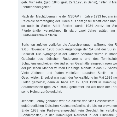
geb. Michaelis, (geb. 1840, gest. 29.9.1925 in Berlin), hatten in M
Pferdehandel gelebt.
Nach der Machtübernahme der NSDAP im Jahre 1933 begann i
Reich die Verdrängung der Juden aus dem gesellschaftlichen und w
so auch in Stettin. Adolf Becker wurde 1934 zuletzt im Stet
Pferdehändler verzeichnet. Er starb zwei Jahre später, a
Stadtkrankenhaus Stettin.
Berichten zufolge verliefen die Ausschreitungen während der
9./10. November 1938 durch Angehörige der SA und der SS in S
Brutalität. Die Synagoge in der Grünen Schanze wurde in Brand
Gebäude des jüdischen Rudervereins und des Tennisclub
Schaufensterscheiben der jüdischen Geschäfte eingeschlagen wo
der jüdischen Männer wurden für einige Monate in das KZ Sachs
Viele Jüdinnen und Juden verließen daraufhin Stettin, so
Geschwister. Er selbst war nach der Volkszählung im Mai 1939 noc
Stettin gemeldet, denn er hatte am 19. April 1939 in Hamburg
Abrahamssohn (geb. 25.6.1904), geheiratet und war nach der Ehe
seine Heimat zurückgekehrt.
Jeanette, Jenny genannt, war die älteste von vier Geschwistern.
gutbürgerlichen jüdischen Kaufmannsfamilie, die bis zur erzwun
Ende 1938 ein Partiewarengeschäft (ein Geschäft für verbilli
Sonderposten) in der Hamburger Neustadt in der Elbstraße (