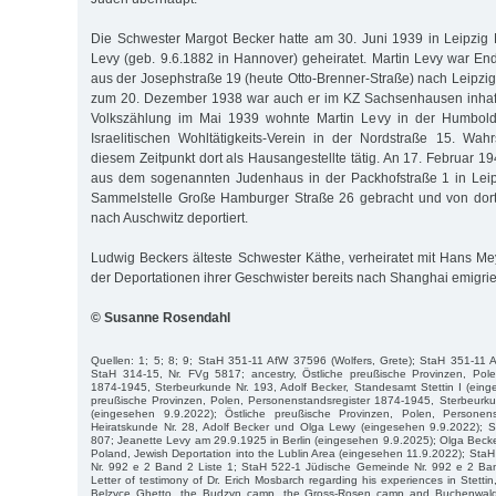
Die Schwester Margot Becker hatte am 30. Juni 1939 in Leipzig
Levy (geb. 9.6.1882 in Hannover) geheiratet. Martin Levy war 
aus der Josephstraße 19 (heute Otto-Brenner-Straße) nach Leipzig
zum 20. Dezember 1938 war auch er im KZ Sachsenhausen inhaft
Volkszählung im Mai 1939 wohnte Martin Levy in der Humboldt
Israelitischen Wohltätigkeits-Verein in der Nordstraße 15. Wah
diesem Zeitpunkt dort als Hausangestellte tätig. An 17. Februar 
aus dem sogenannten Judenhaus in der Packhofstraße 1 in Leipz
Sammelstelle Große Hamburger Straße 26 gebracht und von dor
nach Auschwitz deportiert.
Ludwig Beckers älteste Schwester Käthe, verheiratet mit Hans Me
der Deportationen ihrer Geschwister bereits nach Shanghai emigrier
© Susanne Rosendahl
Quellen: 1; 5; 8; 9; StaH 351-11 AfW 37596 (Wolfers, Grete); StaH 351-11 
StaH 314-15, Nr. FVg 5817; ancestry, Östliche preußische Provinzen, Pole
1874-1945, Sterbeurkunde Nr. 193, Adolf Becker, Standesamt Stettin I (eing
preußische Provinzen, Polen, Personenstandsregister 1874-1945, Sterbeurku
(eingesehen 9.9.2022); Östliche preußische Provinzen, Polen, Personens
Heiratskunde Nr. 28, Adolf Becker und Olga Lewy (eingesehen 9.9.2022); St
807; Jeanette Levy am 29.9.1925 in Berlin (eingesehen 9.9.2025); Olga Becke
Poland, Jewish Deportation into the Lublin Area (eingesehen 11.9.2022); St
Nr. 992 e 2 Band 2 Liste 1; StaH 522-1 Jüdische Gemeinde Nr. 992 e 2 Ba
Letter of testimony of Dr. Erich Mosbarch regarding his experiences in Stett
Belzyce Ghetto, the Budzyn camp, the Gross-Rosen camp and Buchenwal