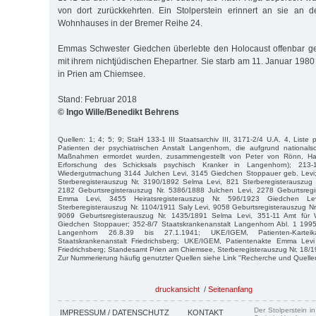
von dort zurückkehrten. Ein Stolperstein erinnert an sie an de
Wohnhauses in der Bremer Reihe 24.
Emmas Schwester Giedchen überlebte den Holocaust offenbar ge
mit ihrem nichtjüdischen Ehepartner. Sie starb am 11. Januar 1980
in Prien am Chiemsee.
Stand: Februar 2018
© Ingo Wille/Benedikt Behrens
Quellen: 1; 4; 5; 9; StaH 133-1 III Staatsarchiv III, 3171-2/4 U.A. 4, Liste 
Patienten der psychiatrischen Anstalt Langenhorn, die aufgrund nationalsoz
Maßnahmen ermordet wurden, zusammengestellt von Peter von Rönn, Ham
Erforschung des Schicksals psychisch Kranker in Langenhorn); 213
Wiedergutmachung 3144 Julchen Levi, 3145 Giedchen Stoppauer geb. Levi
Sterberegisterauszug Nr. 3190/1892 Selma Levi, 821 Sterberegisterauszug 
2182 Geburtsregisterauszug Nr. 5386/1888 Julchen Levi, 2278 Geburtsreg
Emma Levi, 3455 Heiratsregisterauszug Nr. 596/1923 Giedchen Lev
Sterberegisterauszug Nr. 1104/1911 Saly Levi, 9058 Geburtsregisterauszug N
9069 Geburtsregisterauszug Nr. 1435/1891 Selma Levi, 351-11 Amt für
Giedchen Stoppauer; 352-8/7 Staatskrankenanstalt Langenhorn Abl. 1 19
Langenhorn 26.8.39 bis 27.1.1941; UKE/IGEM, Patienten-Karte
Staatskrankenanstalt Friedrichsberg; UKE/IGEM, Patientenakte Emma Levi
Friedrichsberg; Standesamt Prien am Chiemsee, Sterberegisterauszug Nr. 18/
Zur Nummerierung häufig genutzter Quellen siehe Link "Recherche und Quelle
druckansicht
/
Seitenanfang
Der Stolperstein i
IMPRESSUM / DATENSCHUTZ
KONTAKT