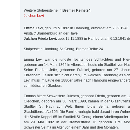
Weitere Stolpersteine in
Bremer Reihe 24
:
Julchen Levi
Emma Levi,
geb. 29.5.1892 in Hamburg, ermordet am 23.9.1940 i
Anstalt" Brandenburg an der Havel
Julchen Frieda Levi,
geb. 12.11.1888 in Hamburg, am 6.12.1941 de
Stolperstein Hamburg-St. Georg, Bremer Reihe 24
Emma Levi war die jüngste Tochter des Schlachters und Pferd
geboren am 14. März 1864 in Altenstädt, heute ein Stadtteil von 
Seine Ehefrau Jette, geborene Fränkel, geboren am 27. Janu
Ehrenberg. Es ließ sich nicht klären, um welches Ehrenberg es si
Levi muss im Laufe der 1880er Jahre nach Hamburg eingewandert 
zum jüdischen Glauben.
Emmas ältere Schwestern Julchen, genannt Frieda, geboren am 
Giedchen, geboren am 30. März 1890, kamen in der Glashütten
Stadtteil St. Pauli zur Welt. Ihnen folgte Selma, geboren
Glashüttenstraße 105. Die Familie verlegte bald darauf ihren Wohns
die Straße Koppel 85 im Stadtteil St. Georg, einem Arbeiterquartie
am 29. Mai 1892 in der Bremerstraße 16 geboren. Drei Mona
Schwester Selma im Alter von einem Jahr und drei Monaten.