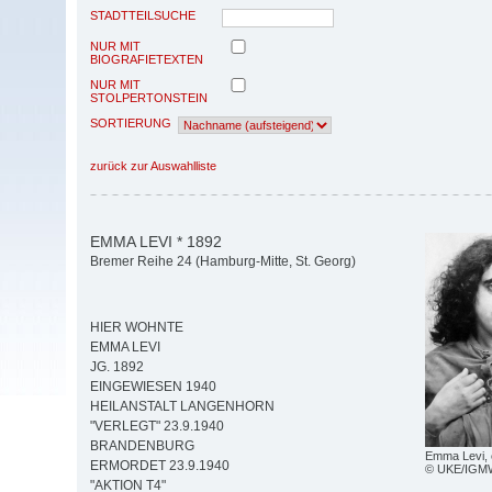
STADTTEILSUCHE
NUR MIT
BIOGRAFIETEXTEN
NUR MIT
STOLPERTONSTEIN
SORTIERUNG
zurück zur Auswahlliste
EMMA LEVI * 1892
Bremer Reihe 24 (Hamburg-Mitte, St. Georg)
HIER WOHNTE
EMMA LEVI
JG. 1892
EINGEWIESEN 1940
HEILANSTALT LANGENHORN
"VERLEGT" 23.9.1940
BRANDENBURG
Emma Levi, 
ERMORDET 23.9.1940
© UKE/IGM
"AKTION T4"