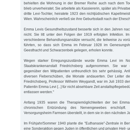
behielten die Wohnung in der Bremer Reihe auch nach dem Tod 
blieb unverheiratet. Sie arbeitete als Kassiererin, später als Privats
dritte Levi-Tochter, heiratete 1923 den nichtjüdischen Kapellmei
Wien. Wahrscheinlich verließ sie ihre Geburtsstadt nach der Ehesc
Emma Levis Gesundheitszustand besserte sich in den Jahren nac
nicht. Sie litt unter den Folgen der 1919 erfolgten Infektion.
verschiedene Behandlungsansätze versucht, die teilweise zu vo
führten, so dass sich Emma im Februar 1928 im Genesungsh
Geesthacht und Schwarzenbek gelegen, erholen konnte.
Wegen starker Erregungszustände wurde Emma Levi im No
Staatskrankenanstalt Friedrichsberg aufgenommen. Sie war
gegenüber den Mitpatienten unfreundlich bis sehr gehässig. Anfa
diversen Fieberschüben, die Monate andauerten. Der Leiter der
Friedrichsberg, Professor Wilhelm Weygandt, war im Juli 1933 der
Patientin Emma Levi [...] für nicht absehbare Zeit anstaltspflegebedürf
entlassen werden."
Anfang 1935 waren die Therapiemöglichkeiten der bei Emma L
chronischen Entzündung des Nervengewebes erschöpft
Versorgungsheim Farmsen überstellt, in dem sie in den nächsten Ja
Im Frühjahr/Sommer 1940 plante die "Euthanasie"-Zentrale in Berl
eine Sonderaktion gegen Juden in öffentlichen und privaten Heil- u