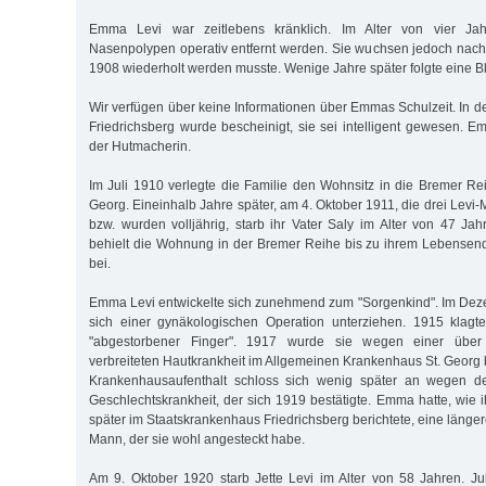
Emma Levi war zeitlebens kränklich. Im Alter von vier Ja
Nasenpolypen operativ entfernt werden. Sie wuchsen jedoch nach
1908 wiederholt werden musste. Wenige Jahre später folgte eine B
Wir verfügen über keine Informationen über Emmas Schulzeit. In d
Friedrichsberg wurde bescheinigt, sie sei intelligent gewesen. E
der Hutmacherin.
Im Juli 1910 verlegte die Familie den Wohnsitz in die Bremer Rei
Georg. Eineinhalb Jahre später, am 4. Oktober 1911, die drei Lev
bzw. wurden volljährig, starb ihr Vater Saly im Alter von 47 Jah
behielt die Wohnung in der Bremer Reihe bis zu ihrem Lebensen
bei.
Emma Levi entwickelte sich zunehmend zum "Sorgenkind". Im Dez
sich einer gynäkologischen Operation unterziehen. 1915 klagt
"abgestorbener Finger". 1917 wurde sie wegen einer übe
verbreiteten Hautkrankheit im Allgemeinen Krankenhaus St. Georg 
Krankenhausaufenthalt schloss sich wenig später an wegen de
Geschlechtskrankheit, der sich 1919 bestätigte. Emma hatte, wie 
später im Staatskrankenhaus Friedrichsberg berichtete, eine läng
Mann, der sie wohl angesteckt habe.
Am 9. Oktober 1920 starb Jette Levi im Alter von 58 Jahren. 