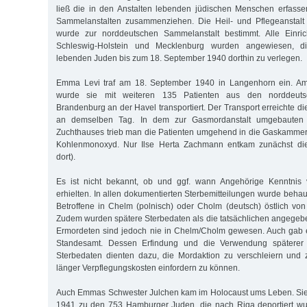
ließ die in den Anstalten lebenden jüdischen Menschen erfass
Sammelanstalten zusammenziehen. Die Heil- und Pflegeanstal
wurde zur norddeutschen Sammelanstalt bestimmt. Alle Einri
Schleswig-Holstein und Mecklenburg wurden angewiesen, di
lebenden Juden bis zum 18. September 1940 dorthin zu verlegen.
Emma Levi traf am 18. September 1940 in Langenhorn ein. A
wurde sie mit weiteren 135 Patienten aus den norddeuts
Brandenburg an der Havel transportiert. Der Transport erreichte d
an demselben Tag. In dem zur Gasmordanstalt umgebauten 
Zuchthauses trieb man die Patienten umgehend in die Gaskammer
Kohlenmonoxyd. Nur Ilse Herta Zachmann entkam zunächst die
dort).
Es ist nicht bekannt, ob und ggf. wann Angehörige Kenntni
erhielten. In allen dokumentierten Sterbemitteilungen wurde behau
Betroffene in Chelm (polnisch) oder Cholm (deutsch) östlich von 
Zudem wurden spätere Sterbedaten als die tatsächlichen angegeb
Ermordeten sind jedoch nie in Chelm/Cholm gewesen. Auch gab e
Standesamt. Dessen Erfindung und die Verwendung späterer a
Sterbedaten dienten dazu, die Mordaktion zu verschleiern und 
länger Verpflegungskosten einfordern zu können.
Auch Emmas Schwester Julchen kam im Holocaust ums Leben. Si
1941 zu den 753 Hamburger Juden, die nach Riga deportiert wu