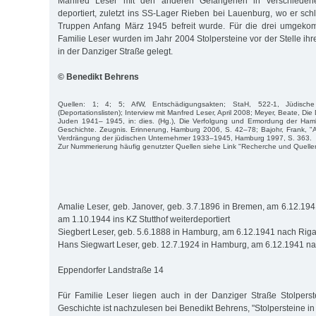
Manfred Leser mit den anderen Gefangenen in verschiede
deportiert, zuletzt ins SS-Lager Rieben bei Lauenburg, wo er sch
Truppen Anfang März 1945 befreit wurde. Für die drei umgeko
Familie Leser wurden im Jahr 2004 Stolpersteine vor der Stelle i
in der Danziger Straße gelegt.
© Benedikt Behrens
Quellen: 1; 4; 5; AfW, Entschädigungsakten; StaH, 522-1, Jüdis
(Deportationslisten); Interview mit Manfred Leser, April 2008; Meyer, Beate, Di
Juden 1941– 1945, in: dies. (Hg.), Die Verfolgung und Ermordung der Ha
Geschichte. Zeugnis. Erinnerung, Hamburg 2006, S. 42–78; Bajohr, Frank, "A
Verdrängung der jüdischen Unternehmer 1933–1945, Hamburg 1997, S. 363.
Zur Nummerierung häufig genutzter Quellen siehe Link "Recherche und Quelle
Amalie Leser, geb. Janover, geb. 3.7.1896 in Bremen, am 6.12.194
am 1.10.1944 ins KZ Stutthof weiterdeportiert
Siegbert Leser, geb. 5.6.1888 in Hamburg, am 6.12.1941 nach Riga 
Hans Siegwart Leser, geb. 12.7.1924 in Hamburg, am 6.12.1941 nac
Eppendorfer Landstraße 14
Für Familie Leser liegen auch in der Danziger Straße Stolperste
Geschichte ist nachzulesen bei Benedikt Behrens, "Stolpersteine i