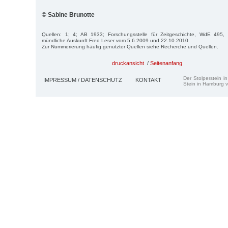
© Sabine Brunotte
Quellen: 1; 4; AB 1933; Forschungsstelle für Zeitgeschichte, WdE 495, 
mündliche Auskunft Fred Leser vom 5.6.2009 und 22.10.2010.
Zur Nummerierung häufig genutzter Quellen siehe Recherche und Quellen.
druckansicht
/
Seitenanfang
Der Stolperstein i
IMPRESSUM / DATENSCHUTZ
KONTAKT
Stein in Hamburg v