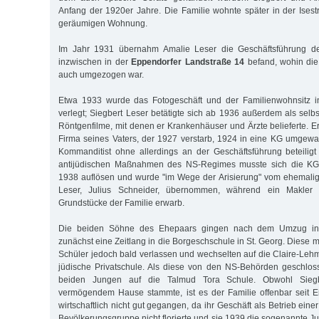
Anfang der 1920er Jahre. Die Familie wohnte später in der Isest
geräumigen Wohnung.
Im Jahr 1931 übernahm Amalie Leser die Geschäftsführung des
inzwischen in der
Eppendorfer Landstraße 14
befand, wohin die
auch umgezogen war.
Etwa 1933 wurde das Fotogeschäft und der Familienwohnsitz i
verlegt; Siegbert Leser betätigte sich ab 1936 außerdem als selbst
Röntgenfilme, mit denen er Krankenhäuser und Ärzte belieferte. E
Firma seines Vaters, der 1927 verstarb, 1924 in eine KG umgewa
Kommanditist ohne allerdings an der Geschäftsführung beteilig
antijüdischen Maßnahmen des NS-Regimes musste sich die K
1938 auflösen und wurde "im We­ge der Arisierung" vom ehemalig
Leser, Julius Schneider, übernommen, während ein Makler
Grundstücke der Familie erwarb.
Die beiden Söhne des Ehepaars gingen nach dem Umzug in 
zunächst eine Zeitlang in die Borgeschschule in St. Georg. Diese m
Schüler jedoch bald verlassen und wechselten auf die Claire-Leh
jüdische Privatschule. Als diese von den NS-Behörden geschlos
beiden Jungen auf die Talmud Tora Schule. Obwohl Sieg
vermögendem Hause stammte, ist es der Familie offenbar seit 
wirtschaftlich nicht gut gegangen, da ihr Geschäft als Betrieb eine
Bevölkerungsgruppe nicht florierte und sie 1939 die sogenannt