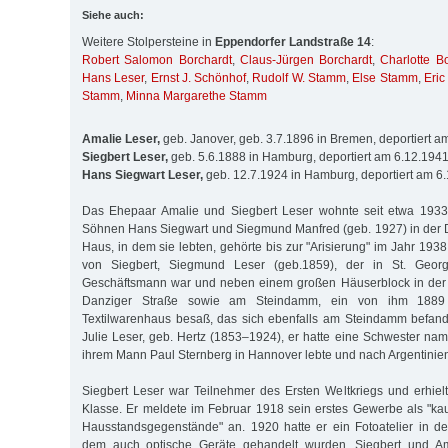
Siehe auch:
Weitere Stolpersteine in
Eppendorfer Landstraße 14
:
Robert Salomon Borchardt
,
Claus-Jürgen Borchardt
,
Charlotte B
Hans Leser
,
Ernst J. Schönhof
,
Rudolf W. Stamm
,
Else Stamm
,
Eric
Stamm
,
Minna Margarethe Stamm
Amalie Leser,
geb. Janover, geb. 3.7.1896 in Bremen, deportiert 
Siegbert Leser,
geb. 5.6.1888 in Hamburg, deportiert am 6.12.194
Hans Siegwart Leser,
geb. 12.7.1924 in Hamburg, deportiert am 6
Das Ehepaar Amalie und Siegbert Leser wohnte seit etwa 1933
Söhnen Hans Siegwart und Siegmund Manfred (geb. 1927) in der 
Haus, in dem sie lebten, gehörte bis zur "Arisierung" im Jahr 193
von Siegbert, Siegmund Leser (geb.1859), der in St. Geor
Geschäftsmann war und neben einem großen Häuserblock in der 
Danziger Straße sowie am Steindamm, ein von ihm 1889 
Textilwarenhaus besaß, das sich ebenfalls am Steindamm befand
Julie Leser, geb. Hertz (1853–1924), er hatte eine Schwester name
ihrem Mann Paul Sternberg in Hannover lebte und nach Argentinie
Siegbert Leser war Teilnehmer des Ersten Weltkriegs und erhiel
Klasse. Er meldete im Februar 1918 sein erstes Gewerbe als "ka
Hausstandsgegenstände" an. 1920 hatte er ein Fotoatelier in d
dem auch optische Geräte gehandelt wurden. Siegbert und Ama