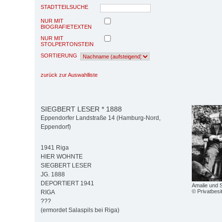
STADTTEILSUCHE
NUR MIT
BIOGRAFIETEXTEN
NUR MIT
STOLPERTONSTEIN
SORTIERUNG
zurück zur Auswahlliste
SIEGBERT LESER * 1888
Eppendorfer Landstraße 14 (Hamburg-Nord,
Eppendorf)
1941 Riga
HIER WOHNTE
SIEGBERT LESER
JG. 1888
DEPORTIERT 1941
Amalie und S
© Privatbesi
RIGA
???
(ermordet Salaspils bei Riga)