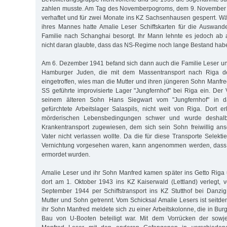
zahlen musste. Am Tag des Novemberpogroms, dem 9. November 
verhaftet und für zwei Monate ins KZ Sachsenhausen gesperrt. Wä
ihres Mannes hatte Amalie Leser Schiffskarten für die Auswand
Familie nach Schanghai besorgt. Ihr Mann lehnte es jedoch ab 
nicht daran glaubte, dass das NS-Regime noch lange Bestand hab
Am 6. Dezember 1941 befand sich dann auch die Familie Leser u
Hamburger Juden, die mit dem Massentransport nach Riga dep
eingetroffen, wies man die Mutter und ihren jüngeren Sohn Manfre
SS geführte improvisierte Lager "Jungfernhof" bei Riga ein. Der 
seinem älteren Sohn Hans Siegwart vom "Jungfernhof" in d
gefürchtete Arbeitslager Salaspils, nicht weit von Riga. Dort 
mörderischen Lebensbedingungen schwer und wurde deshal
Krankentransport zugewiesen, dem sich sein Sohn freiwillig ans
Vater nicht verlassen wollte. Da die für diese Transporte Selekti
Vernichtung vorgesehen waren, kann angenommen werden, dass 
ermordet wurden.
Amalie Leser und ihr Sohn Manfred kamen später ins Getto Riga
dort am 1. Oktober 1943 ins KZ Kaiserwald (Lettland) verlegt,
September 1944 per Schiffstransport ins KZ Stutthof bei Danzi
Mutter und Sohn getrennt. Vom Schicksal Amalie Lesers ist seitde
ihr Sohn Manfred meldete sich zu einer Arbeitskolonne, die in Bu
Bau von U-Booten beteiligt war. Mit dem Vorrücken der sowj