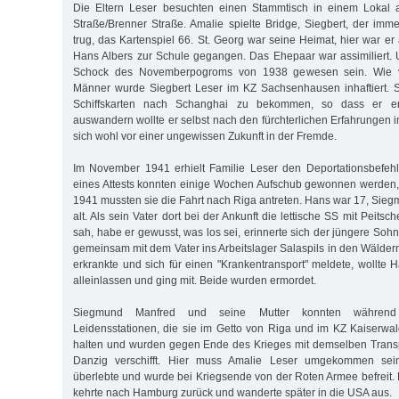
Die Eltern Leser besuchten einen Stammtisch in einem Lokal 
Straße/Brenner Straße. Amalie spielte Bridge, Siegbert, der im
trug, das Kartenspiel 66. St. Georg war seine Heimat, hier war e
Hans Albers zur Schule gegangen. Das Ehepaar war assimiliert.
Schock des Novemberpogroms von 1938 gewesen sein. Wie vi
Männer wurde Siegbert Leser im KZ Sachsenhausen inhaftiert. S
Schiffskarten nach Schanghai zu bekommen, so dass er en
auswandern wollte er selbst nach den fürchterlichen Erfahrungen im
sich wohl vor einer ungewissen Zukunft in der Fremde.
Im November 1941 erhielt Familie Leser den Deportationsbefehl
eines Attests konnten einige Wochen Aufschub gewonnen werden
1941 mussten sie die Fahrt nach Riga antreten. Hans war 17, Sie
alt. Als sein Vater dort bei der Ankunft die lettische SS mit Peit
sah, habe er gewusst, was los sei, erinnerte sich der jüngere Sohn
gemeinsam mit dem Vater ins Arbeitslager Salaspils in den Wäldern
erkrankte und sich für einen "Krankentransport" meldete, wollte 
alleinlassen und ging mit. Beide wurden ermordet.
Siegmund Manfred und seine Mutter konnten während 
Leidensstationen, die sie im Getto von Riga und im KZ Kaiserwal
halten und wurden gegen Ende des Krieges mit demselben Transpo
Danzig verschifft. Hier muss Amalie Leser umgekommen sei
überlebte und wurde bei Kriegsende von der Roten Armee befreit.
kehrte nach Hamburg zurück und wanderte später in die USA aus.