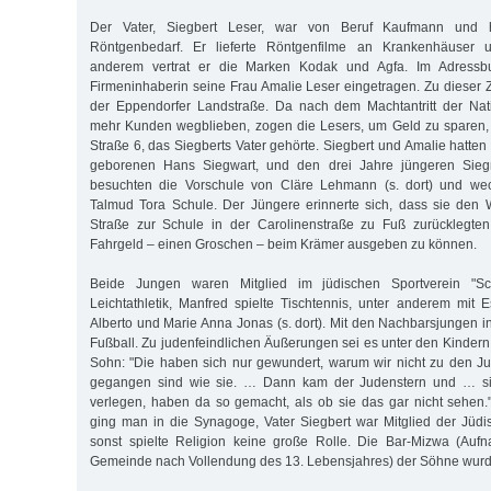
Der Vater, Siegbert Leser, war von Beruf Kaufmann und h
Röntgenbedarf. Er lieferte Röntgenfilme an Krankenhäuser un
anderem vertrat er die Marken Kodak und Agfa. Im Adressb
Firmeninhaberin seine Frau Amalie Leser eingetragen. Zu dieser Ze
der Eppendorfer Landstraße. Da nach dem Machtantritt der Nati
mehr Kunden wegblieben, zogen die Lesers, um Geld zu sparen,
Straße 6, das Siegberts Vater gehörte. Siegbert und Amalie hatte
geborenen Hans Siegwart, und den drei Jahre jüngeren Sie
besuchten die Vorschule von Cläre Lehmann (s. dort) und wec
Talmud Tora Schule. Der Jüngere erinnerte sich, dass sie den
Straße zur Schule in der Carolinenstraße zu Fuß zurücklegte
Fahrgeld – einen Groschen – beim Krämer ausgeben zu können.
Beide Jungen waren Mitglied im jüdischen Sportverein "Schi
Leichtathletik, Manfred spielte Tischtennis, unter anderem mit E
Alberto und Marie Anna Jonas (s. dort). Mit den Nachbarsjungen in
Fußball. Zu judenfeindlichen Äußerungen sei es unter den Kinder
Sohn: "Die haben sich nur gewundert, warum wir nicht zu den 
gegangen sind wie sie. … Dann kam der Judenstern und … sie
verlegen, haben da so gemacht, als ob sie das gar nicht sehen
ging man in die Synagoge, Vater Siegbert war Mitglied der Jüd
sonst spielte Religion keine große Rolle. Die Bar-Mizwa (Auf
Gemeinde nach Vollendung des 13. Lebensjahres) der Söhne wurde