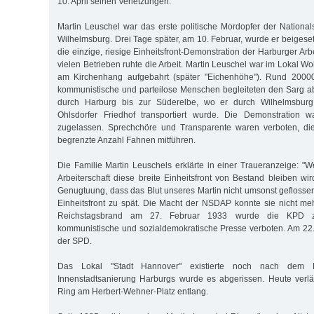
10. April seinen Verletzungen.
Martin Leuschel war das erste politische Mordopfer der Nationals
Wilhelmsburg. Drei Tage später, am 10. Februar, wurde er beigese
die einzige, riesige Einheitsfront-Demonstration der Harburger Arbe
vielen Betrieben ruhte die Arbeit. Martin Leuschel war im Lokal W
am Kirchenhang aufgebahrt (später "Eichenhöhe"). Rund 20000
kommunistische und parteilose Menschen begleiteten den Sarg 
durch Harburg bis zur Süderelbe, wo er durch Wilhelmsbu
Ohlsdorfer Friedhof transportiert wurde. Die Demonstration 
zugelassen. Sprechchöre und Transparente waren verboten, di
begrenzte Anzahl Fahnen mitführen.
Die Familie Martin Leuschels erklärte in einer Traueranzeige: "
Arbeiterschaft diese breite Einheitsfront von Bestand bleiben wi
Genugtuung, dass das Blut unseres Martin nicht umsonst geflossen
Einheitsfront zu spät. Die Macht der NSDAP konnte sie nicht m
Reichstagsbrand am 27. Februar 1933 wurde die KPD z
kommunistische und sozialdemokratische Presse verboten. Am 22. 
der SPD.
Das Lokal "Stadt Hannover" existierte noch nach dem 
Innenstadtsanierung Harburgs wurde es abgerissen. Heute verlä
Ring am Herbert-Wehner-Platz entlang.