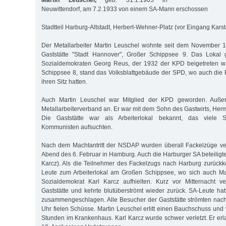
Martin Leuschel,
geb. 31.1.1905 in
Neuwittendorf, am 7.2.1933 von einem SA-Mann erschossen
Stadtteil Harburg-Altstadt, Herbert-Wehner-Platz (vor Eingang Karst
Der Metallarbeiter Martin Leuschel wohnte seit dem Novem­ber 
Gaststätte "Stadt Hannover", Großer Schippsee 9. Das Lokal 
Sozialdemokraten Georg Reus, der 1932 der KPD beigetreten w
Schippsee 8, stand das Volksblattgebäude der SPD, wo auch die
ihren Sitz hatten.
Auch Martin Leuschel war Mitglied der KPD geworden. Auße
Metallarbeiterverband an. Er war mit dem Sohn des Gastwirts, Her
Die Gaststätte war als Arbeiterlokal bekannt, das viele 
Kommunisten aufsuchten.
Nach dem Machtantritt der NSDAP wurden überall Fackelzüge ver
Abend des 6. Februar in Hamburg. Auch die Harburger SA beteiligte
Karcz). Als die Teilnehmer des Fackelzugs nach Harburg zurückk
Leute zum Arbeiterlokal am Großen Schippsee, wo sich auch Ma
Sozialdemokrat Karl Karcz aufhielten. Kurz vor Mitternacht ve
Gaststätte und kehrte blutüberströmt wieder zurück. SA-Leute ha
zusammengeschlagen. Alle Besucher der Gaststätte strömten nac
Uhr fielen Schüsse. Martin Leuschel erlitt einen Bauchschuss und
Stunden im Krankenhaus. Karl Karcz wurde schwer verletzt. Er e