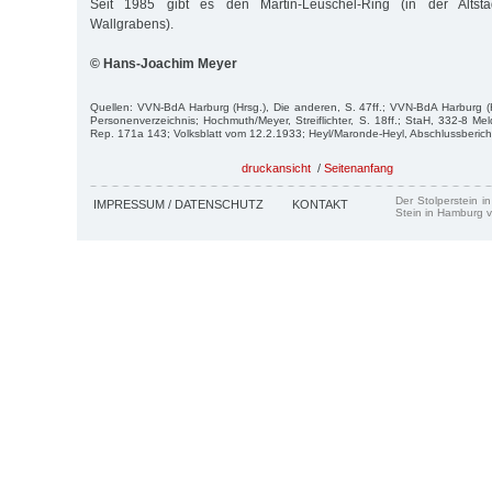
Seit 1985 gibt es den Martin-Leuschel-Ring (in der Altst
Wallgrabens).
© Hans-Joachim Meyer
Quellen: VVN-BdA Harburg (Hrsg.), Die anderen, S. 47ff.; VVN-BdA Harburg 
Per­sonenverzeichnis; Hochmuth/Meyer, Streiflichter, S. 18ff.; StaH, 332-8 M
Rep. 171a 143; Volksblatt vom 12.2.1933; Heyl/Maronde-Heyl, Abschlussbericht
druckansicht
/
Seitenanfang
Der Stolperstein i
IMPRESSUM / DATENSCHUTZ
KONTAKT
Stein in Hamburg v